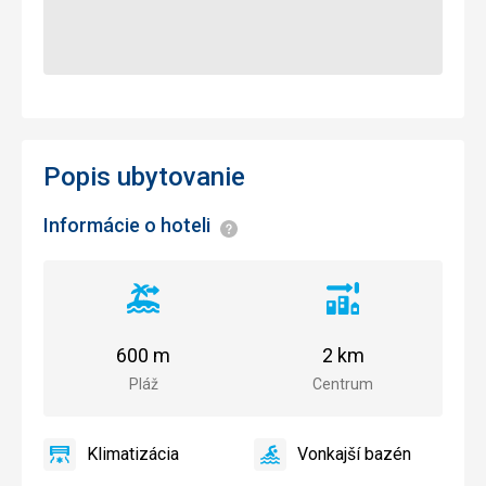
Popis ubytovanie
Informácie o hoteli
Informácie
Vzdialenosť
Vzdialenosť
od
od
pláže
centra
600 m
2 km
mesta
Pláž
Centrum
Klimatizácia
Vonkajší bazén
áno
Klimatizácia
áno
Vonkajší
bazén