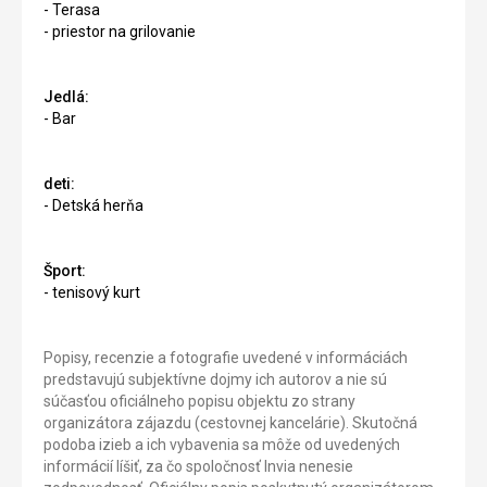
- Terasa
- priestor na grilovanie
Jedlá:
- Bar
deti:
- Detská herňa
Šport:
- tenisový kurt
Popisy, recenzie a fotografie uvedené v informáciách
predstavujú subjektívne dojmy ich autorov a nie sú
súčasťou oficiálneho popisu objektu zo strany
organizátora zájazdu (cestovnej kancelárie). Skutočná
podoba izieb a ich vybavenia sa môže od uvedených
informácií líšiť, za čo spoločnosť Invia nenesie