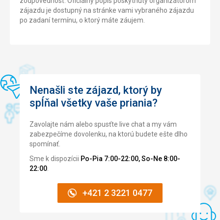
zodpovednosť. Oficiálny popis poskytnutý organizátorom
zájazdu je dostupný na stránke vami vybraného zájazdu
po zadaní termínu, o ktorý máte záujem.
Nenašli ste zájazd, ktorý by
spĺňal všetky vaše priania?
Zavolajte nám alebo spusťte live chat a my vám
zabezpečíme dovolenku, na ktorú budete ešte dlho
spomínať.
Sme k dispozícii
Po-Pia 7:00-22:00, So-Ne 8:00-
22:00
.
+421 2 3221 0477