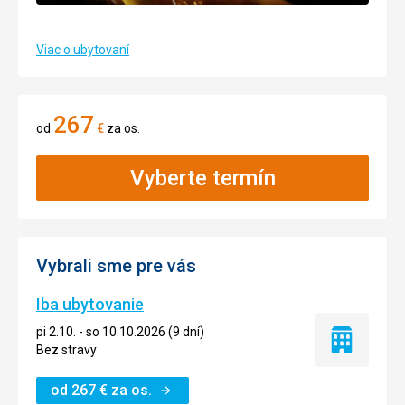
Viac o ubytovaní
267
od
€
za os.
Vyberte termín
Vybrali sme pre vás
Iba ubytovanie
pi 2.10. - so 10.10.2026 (9 dní)
Iba
Bez stravy
ubytovanie
od
267
€
za os.