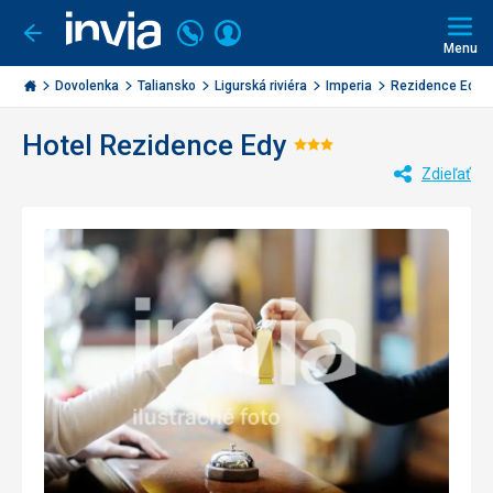
Volajte
Prihlásiť
Ísť
späť
+421
Menu
sa
2
Invia.sk
3221
Dovolenka
Taliansko
Ligurská riviéra
Imperia
Rezidence Edy
0477
Hotel Rezidence Edy
Hodnotenie:
Zdieľať
3/5