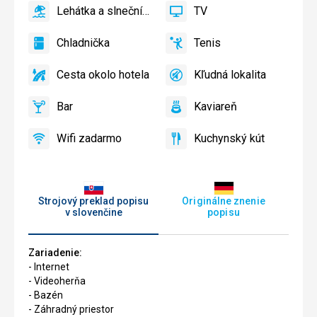
Lehátka a slnečníky pri bazéne zadarmo
TV
áno
Lehátka
áno
TV
a
Chladnička
Tenis
slnečníky
áno
Chladnička
áno
Tenis
pri
Cesta okolo hotela
Kľudná lokalita
bazéne
áno
Cesta
áno
Kľudná
zadarmo
okolo
lokalita
Bar
Kaviareň
hotela
áno
Bar
áno
Kaviareň
Wifi zadarmo
Kuchynský kút
áno
Wifi
áno
Kuchynský
zadarmo
kút
Strojový preklad popisu
Originálne znenie
v slovenčine
popisu
Zariadenie:
- Internet
- Videoherňa
- Bazén
- Záhradný priestor