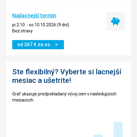
Najlacnejší termín
Najlacnejší
pi 2.10. - so 10.10.2026 (9 dní)
termín
Bez stravy
od
267
€
za os.
Ste flexibilný? Vyberte si lacnejší
mesiac a ušetrite!
Graf ukazuje predpokladaný vývoj cien v nasledujúcich
mesiacoch.