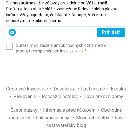
Tie najzaujímavejšie zájazdy pravidelne na Váš e-mail!
Preferujete exotické pláže, zasnežené ľadovce alebo plavbu
loďou? Vždy nájdete to, čo hľadáte. Nebojte, Váš e-mail
neposkytneme nikomu inému.
Zadajte
Prihlásiť
svoj
e-
Súhlasím so zasielaním obchodných oznámení o
mail
(povinné)
produktoch spoločnosti Invia.sk, s.r.o.
*
(povinné)
*
Cestovné kancelárie
Dovolenka
Last minute
Exotika
Parkovanie
Recenzie hotelov
Dovolenkové domy
Časté otázky
Informácie pred nákupom
Obchodné
podmienky
Fakturačné údaje
Možnosti platby
Invia
cestovateľský blog