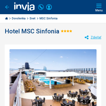
Volajte
Prihlásiť
Ísť
späť
+421
Menu
sa
2
Invia.sk
3221
Dovolenka
Svet
MSC Sinfonia
0477
Hotel MSC Sinfonia
Hodnotenie:
Zdieľať
4/5