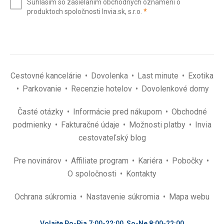
Súhlasím so zasielaním obchodných oznámení o
mail
(povinné)
produktoch spoločnosti Invia.sk, s.r.o.
*
(povinné)
*
Cestovné kancelárie
Dovolenka
Last minute
Exotika
Parkovanie
Recenzie hotelov
Dovolenkové domy
Časté otázky
Informácie pred nákupom
Obchodné
podmienky
Fakturačné údaje
Možnosti platby
Invia
cestovateľský blog
Pre novinárov
Affiliate program
Kariéra
Pobočky
O spoločnosti
Kontakty
Ochrana súkromia
Nastavenie súkromia
Mapa webu
Volajte Po-Pia 7:00-22:00, So-Ne 8:00-22:00