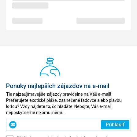
Ponuky najlepších zájazdov na e-mail
Tie najzaujímavejšie zájazdy pravidelne na Váš e-mail!
Preferujete exotické pláže, zasnežené ľadovce alebo plavbu
loďou? Vždy nájdete to, čo hľadáte. Nebojte, Váš e-mail
neposkytneme nikomu inému.
Zadajte
Prihlásiť
svoj
e-