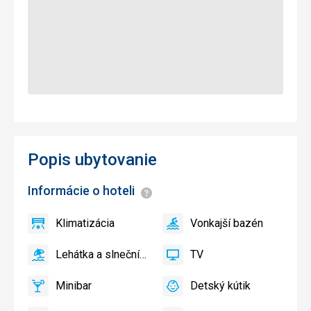
Popis ubytovanie
Informácie o hoteli
Informácie
Klimatizácia
Vonkajší bazén
áno
Klimatizácia
áno
Vonkajší
bazén
Lehátka a slnečníky pri bazéne zadarmo
TV
áno
Lehátka
áno
TV
a
Minibar
Detský kútik
slnečníky
áno
Minibar,
áno
Detský
pri
Bar
kútik,