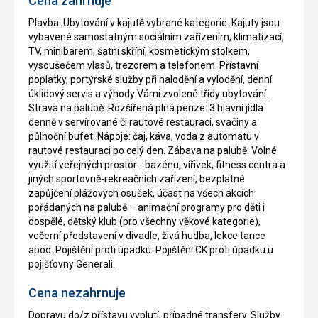
Cena zahrnuje
Plavba: Ubytování v kajutě vybrané kategorie. Kajuty jsou
vybavené samostatným sociálním zařízením, klimatizací,
TV, minibarem, šatní skříní, kosmetickým stolkem,
vysoušečem vlasů, trezorem a telefonem. Přístavní
poplatky, portýrské služby při nalodění a vylodění, denní
úklidový servis a výhody Vámi zvolené třídy ubytování.
Strava na palubě: Rozšířená plná penze: 3 hlavní jídla
denně v servírované či rautové restauraci, svačiny a
půlnoční bufet. Nápoje: čaj, káva, voda z automatu v
rautové restauraci po celý den. Zábava na palubě: Volné
využití veřejných prostor - bazénu, vířivek, fitness centra a
jiných sportovně-rekreačních zařízení, bezplatné
zapůjčení plážových osušek, účast na všech akcích
pořádaných na palubě – animační programy pro děti i
dospělé, dětský klub (pro všechny věkové kategorie),
večerní představení v divadle, živá hudba, lekce tance
apod. Pojištění proti úpadku: Pojištění CK proti úpadku u
pojišťovny Generali.
Cena nezahrnuje
Dopravu do/z přístavu vyplutí, případné transfery. Služby