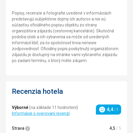
Popisy, recenzie a fotografie uvedené v informáciách
predstavujú subjektívne dojmy ich autorov a nie sú
súčasťou oficiálneho popisu objektu zo strany
organizátora zájazdu (cestovnej kancelárie). Skutočná
podoba izieb a ich vybavenia sa môže od uvedených
informácií líšiť, za čo spoločnosť Invia nenesie
zodpovednosť. Oficiálny popis poskytnutý organizátorom
zájazdu je dostupný na stránke vami vybraného zájazdu
po zadaní termínu, o ktorý máte záujem.
Recenzia hotela
Výborné
(na základe 11 hodnotení)
4,4
/ 5
Hodnotenie
Informácie o overovaní recenzí
Strava
4,5
/ 5