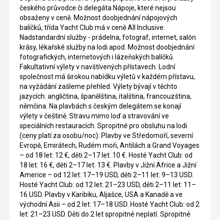
českého průvodce či delegáta Nápoje, které nejsou
obsaženy v ceně. Možnost doobjednání nápojových
balíčků, třída Yacht Club má v ceně All Inclusive.
Nadstandardní služby - prádelna, fotograf, internet, salón
krásy, lékařské služby na lodi apod. Možnost doobjednání
fotografických, internetových i lázeňských balíčků.
Fakultativní výlety v navštívených přístavech. Lodní
společnost má širokou nabídku výletů v každém přístavu,
na vyžádání zašleme přehled. Výlety bývají v těchto
jazycích: angličtina, španělština, italština, francouzština,
němčina. Na plavbách s českým delegátem se konají
výlety v češtině. Stravu mimo loď a stravování ve
speciálních restauracích. Spropitné pro obsluhu na lodi
(ceny platí za osobu/noc): Plavby ve Středomoří, severní
Evropě, Emirátech, Rudém moři, Antilách a Grand Voyages
– od 18 let: 12 €, děti 2–17 let: 10 €. Hosté Yacht Club: od
18 let: 16 €, děti 2–17 let: 13 €. Plavby v Jižní Africe a Jižní
Americe – od 12 let: 17–19 USD, děti 2–11 let: 9–13 USD.
Hosté Yacht Club: od 12 let: 21–23 USD, děti 2–11 let: 11–
16 USD. Plavby v Karibiku, Aljašce, USA a Kanadě a ve
východní Asii – od 2 let: 17–18 USD. Hosté Yacht Club: od 2
let: 21–23 USD. Děti do 2 let spropitné neplatí. Spropitné