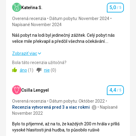
Strava
3,0
/ 5
5,0
Kateřina S.
/ 5
Hodnotenie
Ubytovanie
2,0
/ 5
Overená recenzia
Dátum pobytu: November 2024
Napísané November 2024
Okolie
4,0
/ 5
Náš pobyt na lodi byl jedinečný zážitek. Celý pobyt nás
Služby
2,0
/ 5
velice mile překvapil a předčil všechna očekávání.
Mohu všem co ještě váhají si plavbu zakoupit , vřele
Cena
3,0
/ 5
doporučit.
Náš pobyt na lodi byl jedinečný zážitek. Celý pobyt nás
Zobraziť viac
velice mile překvapil a předčil všechna očekávání.
Bola táto recenzia užitočná?
Mohu všem co ještě váhají si plavbu zakoupit , vřele
áno
(
1
)
nie
(
0
)
doporučit.
Strava
5,0
/ 5
4,4
Csilla Lengyel
/ 5
Hodnotenie
Ubytovanie
5,0
/ 5
Overená recenzia
Dátum pobytu: Október 2022
Recenzia vytvorená pred 3 a viac rokmi
Napísané
Okolie
5,0
/ 5
November 2022
Služby
5,0
/ 5
Bylo to příjemné, až na to, že každých 200 m hrála v příliš
vysoké hlasitosti jiná hudba, to působilo rušivě
Cena
5,0
/ 5