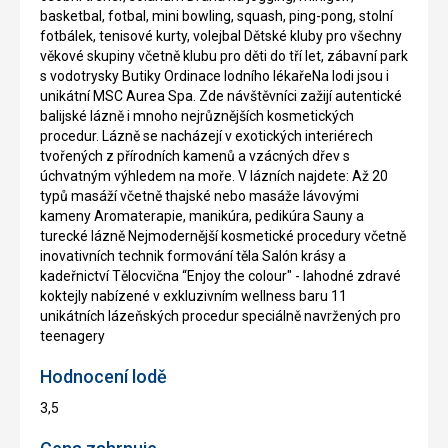
basketbal, fotbal, mini bowling, squash, ping-pong, stolní
fotbálek, tenisové kurty, volejbal Dětské kluby pro všechny
věkové skupiny včetně klubu pro děti do tří let, zábavní park
s vodotrysky Butiky Ordinace lodního lékařeNa lodi jsou i
unikátní MSC Aurea Spa. Zde návštěvníci zažijí autentické
balijské lázně i mnoho nejrůznějších kosmetických
procedur. Lázně se nacházejí v exotických interiérech
tvořených z přírodních kamenů a vzácných dřev s
úchvatným výhledem na moře. V lázních najdete: Až 20
typů masáží včetně thajské nebo masáže lávovými
kameny Aromaterapie, manikúra, pedikúra Sauny a
turecké lázně Nejmodernější kosmetické procedury včetně
inovativních technik formování těla Salón krásy a
kadeřnictví Tělocvična “Enjoy the colour" - lahodné zdravé
koktejly nabízené v exkluzivním wellness baru 11
unikátních lázeňských procedur speciálně navržených pro
teenagery
Hodnocení lodě
3,5