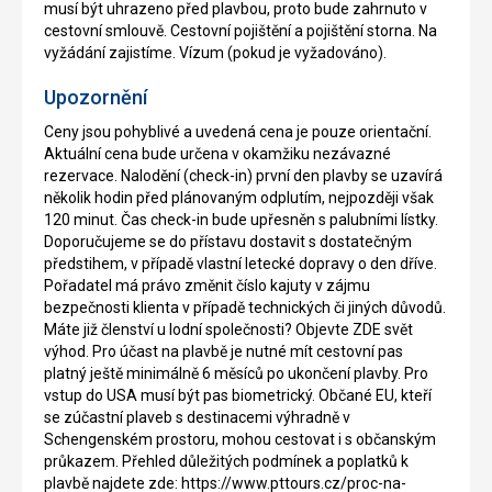
musí být uhrazeno před plavbou, proto bude zahrnuto v
cestovní smlouvě. Cestovní pojištění a pojištění storna. Na
vyžádání zajistíme. Vízum (pokud je vyžadováno).
Upozornění
Ceny jsou pohyblivé a uvedená cena je pouze orientační.
Aktuální cena bude určena v okamžiku nezávazné
rezervace. Nalodění (check-in) první den plavby se uzavírá
několik hodin před plánovaným odplutím, nejpozději však
120 minut. Čas check-in bude upřesněn s palubními lístky.
Doporučujeme se do přístavu dostavit s dostatečným
předstihem, v případě vlastní letecké dopravy o den dříve.
Pořadatel má právo změnit číslo kajuty v zájmu
bezpečnosti klienta v případě technických či jiných důvodů.
Máte již členství u lodní společnosti? Objevte ZDE svět
výhod. Pro účast na plavbě je nutné mít cestovní pas
platný ještě minimálně 6 měsíců po ukončení plavby. Pro
vstup do USA musí být pas biometrický. Občané EU, kteří
se zúčastní plaveb s destinacemi výhradně v
Schengenském prostoru, mohou cestovat i s občanským
průkazem. Přehled důležitých podmínek a poplatků k
plavbě najdete zde: https://www.pttours.cz/proc-na-