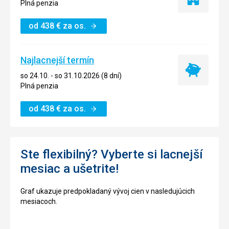
Iba
Plná penzia
ubytovanie
od
438
€
za os.
Najlacnejší termín
Najlacnejší
so 24.10. - so 31.10.2026 (8 dní)
termín
Plná penzia
od
438
€
za os.
Ste flexibilný? Vyberte si lacnejší
mesiac a ušetrite!
Graf ukazuje predpokladaný vývoj cien v nasledujúcich
mesiacoch.