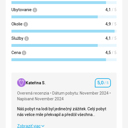
Ubytovanie
4,1
/ 5
Okolie
4,9
/ 5
Služby
4,1
/ 5
Cena
4,5
/ 5
5,0
Kateřina S.
/ 5
Hodnotenie
Overená recenzia
Dátum pobytu: November 2024
Napísané November 2024
Náš pobyt na lodi byl jedinečný zážitek. Celý pobyt
nás velice mile překvapil a předčil všechna
očekávání.
Mohu všem co ještě váhají si plavbu zakoupit , vřele
Náš pobyt na lodi byl jedinečný zážitek. Celý pobyt
Zobraziť viac