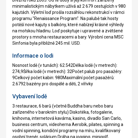
minimalistickým nábytkem užívá až 2 679 cestujících v 980
kajutách. Výletní loď prošla rozsáhlou rekonstrukcí v rámci
programu "Renaissance Program". Na palubě tak hosty
potěší nové kajuty s balkóny, které nabízejí krásné výhledy
na mořskou hladinu. Loď poskytuje i upravené a zvětšené
prostory s mnoha restauracemi a bary. Výrobní cena MSC
Sinfonia byla přibližně 245 mil. USD.
Informace o lodi
Nosnost lodě (v tunách): 62.542Délka lodě (v metrech):
274,9Šířka lodě (v metrech): 32Počet palub pro pasažéry:
9Celkový počet kabin: 980Maximální počet pasažérů:
2.6792 bazény pro dospělé a děti, 2 vířivky
Vybavení lodě
3 restaurace, 6 barů (včetně Buddha baru nebo baru
zařízeného v barokním stylu) Diskotéka, fotogalerie,
knihovna, internetová kavárna, kasino, divadlo San Carlo,
business centrum, videoherna Aerobik, pilates, spinning a
vodní spinning, kondiční programy na míru, kvalifikovaný
osobní trenér, solárium Dráha na jogging, minigolf,