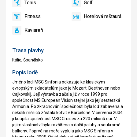
Tenis
Golf
bazéne
Detský
áno
Tenis,
áno
Golf
zadarmo
bazén
Volejbal
Fitness
Hotelová reštaurácia
áno
Fitness
áno
Hotelová
reštaurácia
Kaviareň
áno
Kaviareň
Trasa plavby
Itálie, Španělsko
Popis lodě
Jméno lodi MSC Sinfonia odkazuje ke klasickým
evropským skladatelům jako je Mozart, Beethoven nebo
Čajkovskij. Její výstavba začala již v roce 1999 pro
společnost MS European Vision stejně jako její sesterská
Armonia. Po zkrachování společnosti byla loď zabavena a
několik měsíců zůstala kotvit v Barceloně. V červenci 2004
ji koupila společnost MSC Cruises za 220 milionů eur. V
jejím vlastnictví byla rozšířena o další paluby a soukromé
balkony. Poprvé na moře vyplula jako MSC Sinfonia v
březnu roku 2005. Od té doby si její komfort zařízený