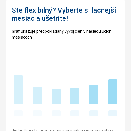
Ste flexibilný? Vyberte si lacnejší
mesiac a ušetrite!
Graf ukazuje predpokladaný vývoj cien v nasledujúcich
mesiacoch.
Jednotlivé stĺpce zobrazujú minimálnu cenu za osobu v