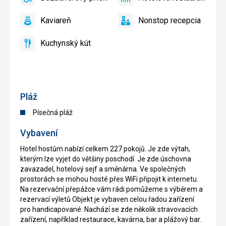
áno
Bezbariérový
áno
Hotelová
bazén
prístup
reštaurácia
Kaviareň
Nonstop recepcia
áno
Kaviareň
áno
Nonstop
recepcia
Kuchynský kút
áno
Kuchynský
kút
Pláž
Písečná pláž
Vybavení
Hotel hostům nabízí celkem 227 pokojů. Je zde výtah,
kterým lze vyjet do většiny poschodí. Je zde úschovna
zavazadel, hotelový sejf a směnárna. Ve společných
prostorách se mohou hosté přes WiFi připojit k internetu.
Na rezervační přepážce vám rádi pomůžeme s výběrem a
rezervací výletů Objekt je vybaven celou řadou zařízení
pro handicapované. Nachází se zde několik stravovacích
zařízení, například restaurace, kavárna, bar a plážový bar.