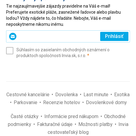
Tie najzaujímavejšie zájazdy pravidelne na Váš e-mail!
Preferujete exotické pláže, zasnežené ľadovce alebo plavbu
loďou? Vždy nájdete to, čo hľadáte. Nebojte, Váš e-mail
neposkytneme nikomu inému.
Zadajte
Prihlásiť
svoj
e-
Súhlasím so zasielaním obchodných oznámení o
mail
(povinné)
produktoch spoločnosti Invia.sk, s.r.o.
*
(povinné)
*
Cestovné kancelárie
Dovolenka
Last minute
Exotika
Parkovanie
Recenzie hotelov
Dovolenkové domy
Časté otázky
Informácie pred nákupom
Obchodné
podmienky
Fakturačné údaje
Možnosti platby
Invia
cestovateľský blog