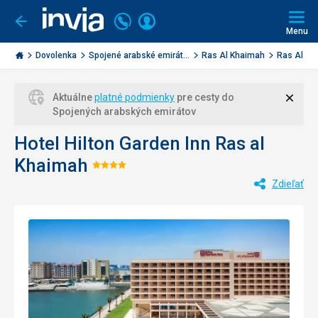
Volajte
Prihlásiť
Ísť
späť
+421
Menu
sa
2
Invia.sk
3221
Dovolenka
Spojené arabské emirát...
Ras Al Khaimah
Ras Al K
0477
Zavri
Aktuálne
platné podmienky
pre cesty do
Spojených arabských emirátov
Hotel Hilton Garden Inn Ras al
Khaimah
Hodnotenie:
Zdieľať
4/5