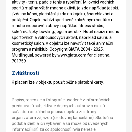
aktivity - tenis, paddle tenis a rybaření. Milovníci vodních
sportů mají na výběr mnoho aktivit, je zde například jet ski,
jízda na kánoi, plachtění, jízda na kajaku, šnorchlování a
potápění. Objekt nabízí sportovně založeným hostům i
mnoho indoorové zábavy, například fitness studio,
kulečník, šipky, bowling, jógu a aerobik. Hotel nabízí mnoho
sportovních a volnočasových aktivit, například saunu a
kosmetický salon. V objektu lze navštívit také animační
program a miniklub. Copyright GIATA 2004 - 2025.
Multilingual, powered by www.giata.com for client no.
701759
Zvláštnosti
K placení lze v objektu použít běžné platební karty.
Popisy, recenzie a fotografie uvedené v informáciách
predstavujú subjektívne dojmy ich autorov a nie sú
súčasťou oficiálneho popisu objektu zo strany
organizátora zájazdu (cestovnej kancelárie). Skutočná
podoba izieb a ich vybavenia sa môže od uvedených
informácií líšiť, za čo spoločnosť Invia nenesie