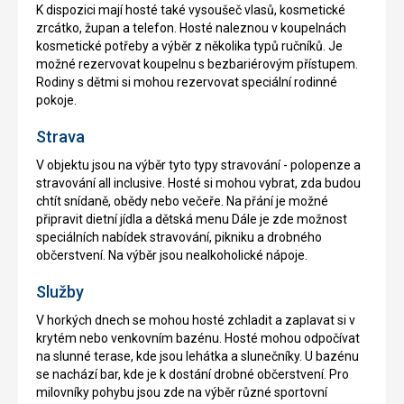
K dispozici mají hosté také vysoušeč vlasů, kosmetické
zrcátko, župan a telefon. Hosté naleznou v koupelnách
kosmetické potřeby a výběr z několika typů ručníků. Je
možné rezervovat koupelnu s bezbariérovým přístupem.
Rodiny s dětmi si mohou rezervovat speciální rodinné
pokoje.
Strava
V objektu jsou na výběr tyto typy stravování - polopenze a
stravování all inclusive. Hosté si mohou vybrat, zda budou
chtít snídaně, obědy nebo večeře. Na přání je možné
připravit dietní jídla a dětská menu Dále je zde možnost
speciálních nabídek stravování, pikniku a drobného
občerstvení. Na výběr jsou nealkoholické nápoje.
Služby
V horkých dnech se mohou hosté zchladit a zaplavat si v
krytém nebo venkovním bazénu. Hosté mohou odpočívat
na slunné terase, kde jsou lehátka a slunečníky. U bazénu
se nachází bar, kde je k dostání drobné občerstvení. Pro
milovníky pohybu jsou zde na výběr různé sportovní