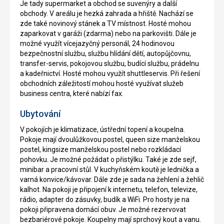
Je tady supermarket a obchod se suvenýry a další
obchody. V areálu je hezká zahrada a hřiště. Nachází se
zde také novinový stánek a TV místnost. Hosté mohou
zaparkovat v garáži (zdarma) nebo na parkovišti. Dále je
možné využít vícejazyčný personál, 24 hodinovou
bezpečnostní službu, službu hlídání dětí, autopůjčovnu,
transfer-servis, pokojovou službu, budící službu, prádelnu
a kadeřnictví. Hosté mohou využít shuttleservis. Při řešení
obchodních záležitostí mohou hosté využívat služeb
business centra, které nabízí fax.
Ubytování
V pokojích je klimatizace, ústřední topení a koupelna.
Pokoje mají dvoulůžkovou postel, queen size manželskou
postel, kingsize manželskou postel nebo rozkládací
pohovku. Je možné požádat o přistýlku. Také je zde sejf,
minibar a pracovní stůl. V kuchyňském koutě je lednička a
varná konvice/kávovar. Dále zde je sada na žehlení a žehlič
kalhot. Na pokoji je připojení k internetu, telefon, televize,
rádio, adapter do zásuvky, budík a WiFi. Pro hosty je na
pokoji připravena domácí obuv. Je možné rezervovat
bezbariérové pokoje. Koupelny mají sprchový kout a vanu.