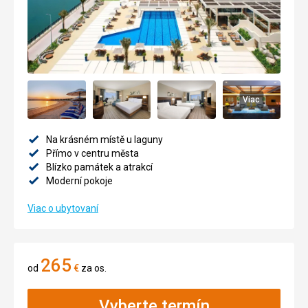
Viac
Na krásném místě u laguny
Přímo v centru města
Blízko památek a atrakcí
Moderní pokoje
Viac o ubytovaní
265
od
€
za os.
Vyberte termín