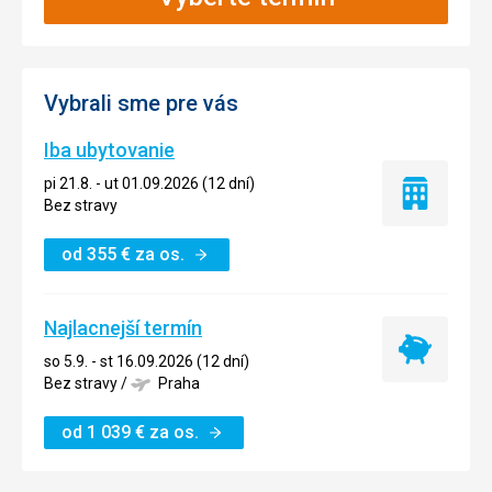
Vybrali sme pre vás
Iba ubytovanie
pi 21.8. - ut 01.09.2026 (12 dní)
Iba
Bez stravy
ubytovanie
od
355
€
za os.
Najlacnejší termín
Najlacnejší
so 5.9. - st 16.09.2026 (12 dní)
termín
Bez stravy
/
Praha
od
1 039
€
za os.