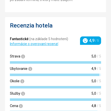
Recenzia hotela
Fantastické
(na základe 5 hodnotení)
4,9
/ 5
Hodnotenie
Informácie o overovaní recenzí
Strava
5,0
/ 5
Ubytovanie
4,9
/ 5
Okolie
5,0
/ 5
Služby
5,0
/ 5
Cena
4,8
/ 5