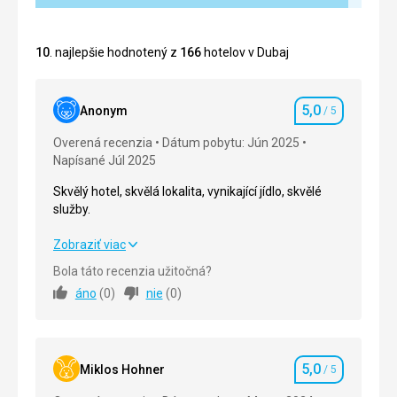
10
. najlepšie hodnotený z
166
hotelov v Dubaj
5,0
Anonym
/ 5
Hodnotenie
Overená recenzia
Dátum pobytu: Jún 2025
Napísané Júl 2025
Skvělý hotel, skvělá lokalita, vynikající jídlo, skvělé
služby.
Skvělý hotel, skvělá lokalita, vynikající jídlo, skvělé
Zobraziť viac
služby.
Bola táto recenzia užitočná?
áno
(
0
)
nie
(
0
)
Strava
5,0
/ 5
Ubytovanie
5,0
/ 5
5,0
Okolie
5,0
/ 5
Miklos Hohner
/ 5
Hodnotenie