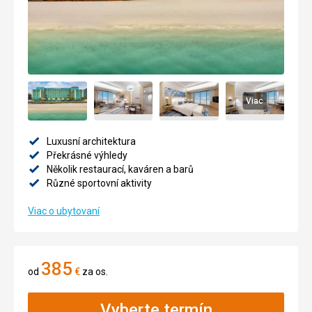
Viac
Luxusní architektura
Překrásné výhledy
Několik restaurací, kaváren a barů
Různé sportovní aktivity
Viac o ubytovaní
385
od
€
za os.
Vyberte termín