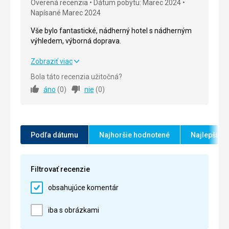
Overená recenzia
Dátum pobytu: Marec 2024
Služby
5,0
/ 5
Napísané Marec 2024
Cena
5,0
/ 5
Vše bylo fantastické, nádherný hotel s nádherným
výhledem, výborná doprava.
Vše bylo fantastické, nádherný hotel s nádherným
Zobraziť viac
výhledem, výborná doprava.
Bola táto recenzia užitočná?
áno
(
0
)
nie
(
0
)
Strava
5,0
/ 5
Ubytovanie
5,0
/ 5
Okolie
5,0
/ 5
Podľa dátumu
Najhoršie hodnotené
Najlepšie 
Služby
5,0
/ 5
Filtrovať recenzie
Cena
5,0
/ 5
obsahujúce komentár
iba s obrázkami