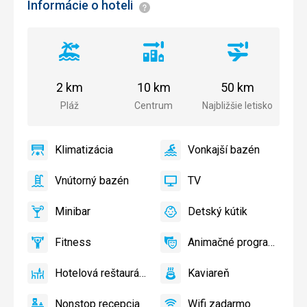
Informácie o hoteli
Informácie
Vzdialenosť
Vzdialenosť
Vzdialenosť
od
od
od
pláže
centra
letiska
2 km
10 km
50 km
mesta
Pláž
Centrum
Najbližšie letisko
Klimatizácia
Vonkajší bazén
áno
Klimatizácia
áno
Vonkajší
bazén
Vnútorný bazén
TV
áno
Vnútorný
áno
TV
bazén
Minibar
Detský kútik
áno
Minibar,
áno
Detský
Bar
kútik,
Fitness
Animačné programy
Detské
áno
Fitness
áno
Animačné
ihrisko,
programy
Hotelová reštaurácia
Kaviareň
Detský
áno
Hotelová
áno
Kaviareň
bazén
reštaurácia
Nonstop recepcia
Wifi zadarmo