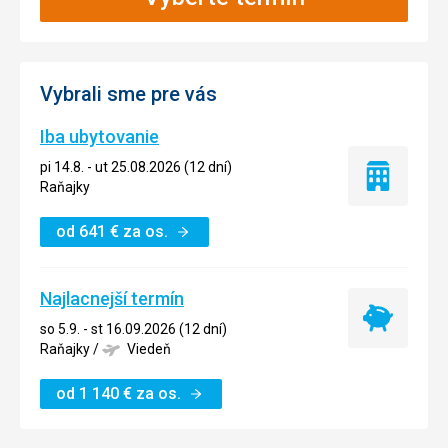
Vybrali sme pre vás
Iba ubytovanie
pi 14.8. - ut 25.08.2026 (12 dní)
Iba
Raňajky
ubytovanie
od
641
€
za os.
Najlacnejší termín
Najlacnejší
so 5.9. - st 16.09.2026 (12 dní)
termín
Raňajky
/
Viedeň
od
1 140
€
za os.