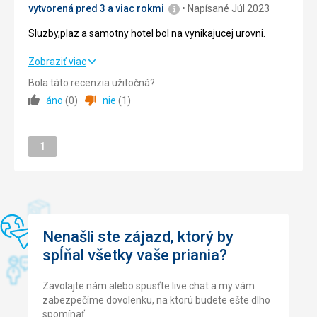
vytvorená pred 3 a viac rokmi
Napísané Júl 2023
Služby
5,0
/ 5
Sluzby,plaz a samotny hotel bol na vynikajucej urovni.
Cena
5,0
/ 5
Sluzby,plaz a samotny hotel bol na vynikajucej urovni.
Zobraziť viac
Bola táto recenzia užitočná?
Strava
4,0
/ 5
áno
(
0
)
nie
(
1
)
Ubytovanie
5,0
/ 5
Stránka
Okolie
1
5,0
/ 5
Služby
5,0
/ 5
Cena
4,0
/ 5
Nenašli ste zájazd, ktorý by
spĺňal všetky vaše priania?
Zavolajte nám alebo spusťte live chat a my vám
zabezpečíme dovolenku, na ktorú budete ešte dlho
spomínať.