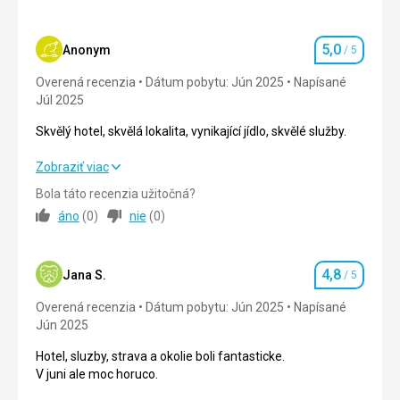
5,0
Anonym
/ 5
Hodnotenie
Overená recenzia
Dátum pobytu: Jún 2025
Napísané
Júl 2025
Skvělý hotel, skvělá lokalita, vynikající jídlo, skvělé služby.
Skvělý hotel, skvělá lokalita, vynikající jídlo, skvělé služby.
Zobraziť viac
Bola táto recenzia užitočná?
Strava
5,0
/ 5
áno
(
0
)
nie
(
0
)
Ubytovanie
5,0
/ 5
4,8
Okolie
5,0
/ 5
Jana S.
/ 5
Hodnotenie
Overená recenzia
Dátum pobytu: Jún 2025
Napísané
Služby
5,0
/ 5
Jún 2025
Cena
5,0
/ 5
Hotel, sluzby, strava a okolie boli fantasticke.
V juni ale moc horuco.