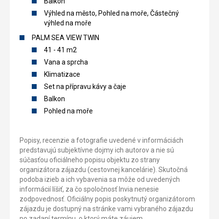
Balkon
Výhled na město, Pohled na moře, Částečný
výhled na moře
PALM SEA VIEW TWIN
41 - 41 m2
Vana a sprcha
Klimatizace
Set na přípravu kávy a čaje
Balkon
Pohled na moře
Popisy, recenzie a fotografie uvedené v informáciách
predstavujú subjektívne dojmy ich autorov a nie sú
súčasťou oficiálneho popisu objektu zo strany
organizátora zájazdu (cestovnej kancelárie). Skutočná
podoba izieb a ich vybavenia sa môže od uvedených
informácií líšiť, za čo spoločnosť Invia nenesie
zodpovednosť. Oficiálny popis poskytnutý organizátorom
zájazdu je dostupný na stránke vami vybraného zájazdu
po zadaní termínu, o ktorý máte záujem.