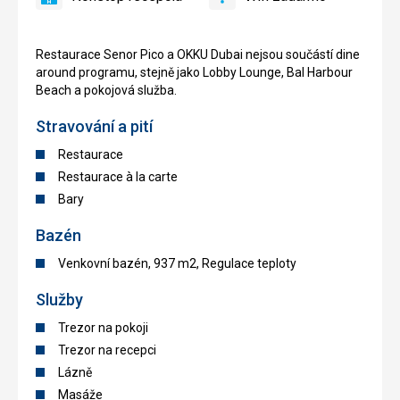
áno
Nonstop
áno
Wifi
recepcia
zadarmo
Restaurace Senor Pico a OKKU Dubai nejsou součástí dine
around programu, stejně jako Lobby Lounge, Bal Harbour
Beach a pokojová služba.
Stravování a pití
Restaurace
Restaurace à la carte
Bary
Bazén
Venkovní bazén, 937 m2, Regulace teploty
Služby
Trezor na pokoji
Trezor na recepci
Lázně
Masáže