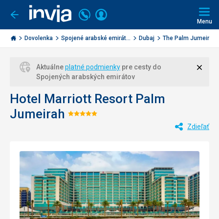
Volajte
Prihlásiť
Ísť
späť
+421
Menu
sa
2
Invia.sk
3221
Dovolenka
Spojené arabské emirát...
Dubaj
The Palm Jumeira
0477
Zavri
Aktuálne
platné podmienky
pre cesty do
Spojených arabských emirátov
Hotel Marriott Resort Palm
Jumeirah
Hodnotenie:
Zdieľať
5/5