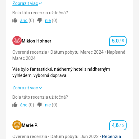
Hotel, sluzby, strava a okolie boli fantasticke.
Zobraziť viac
V juni ale moc horuco.
Bola táto recenzia užitočná?
áno
(
0
)
nie
(
0
)
Strava
5,0
/ 5
Ubytovanie
5,0
/ 5
5,0
Miklos Hohner
/ 5
Hodnotenie
Okolie
5,0
/ 5
Overená recenzia
Dátum pobytu: Marec 2024
Napísané
Marec 2024
Služby
5,0
/ 5
Vše bylo fantastické, nádherný hotel s nádherným
Cena
4,0
/ 5
výhledem, výborná doprava.
Vše bylo fantastické, nádherný hotel s nádherným
Zobraziť viac
výhledem, výborná doprava.
Bola táto recenzia užitočná?
áno
(
0
)
nie
(
0
)
Strava
5,0
/ 5
Ubytovanie
5,0
/ 5
4,8
Marie P.
/ 5
Hodnotenie
Okolie
5,0
/ 5
Overená recenzia
Dátum pobytu: Jún 2023
Recenzia