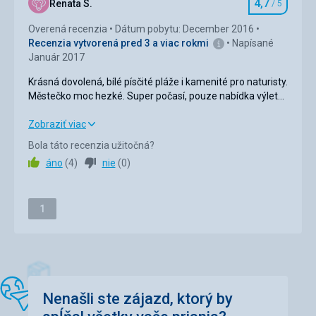
4,7
Renata S.
/ 5
Strava
Hodnotenie
Švédské stoly + každý den jiná nabídka tématicky
Overená recenzia
Dátum pobytu: December 2016
zaměřené kuchyně. Výborné.
Recenzia vytvorená pred 3 a viac rokmi
Napísané
Január 2017
Ubytovanie
Perfektní apartmá, velmi prostorné a
Krásná dovolená, bílé písčité pláže i kamenité pro naturisty.
vybavené..parádní.
Městečko moc hezké. Super počasí, pouze nabídka výletů
Služby
nebyla nijak lákavá a mnou vybraný výlet zrušen.. Jinak
Velmi mne zklamalo připojení wifi, na pokoji
bez výtky, doporučuji
Krásná dovolená, bílé písčité pláže i kamenité pro naturisty.
Zobraziť viac
nefungovalo, pouze u bazénu nebo špatně v hale u
Městečko moc hezké. Super počasí, pouze nabídka výletů
Bola táto recenzia užitočná?
recepce...
nebyla nijak lákavá a mnou vybraný výlet zrušen.. Jinak
áno
(
4
)
nie
(
0
)
bez výtky, doporučuji
Táto recenzia bola preložená automaticky pomocou
Google Translate
Strava
5,0
/ 5
Stránka
1
Ubytovanie
5,0
/ 5
Okolie
5,0
/ 5
Služby
3,0
/ 5
Nenašli ste zájazd, ktorý by
Cena
5,0
/ 5