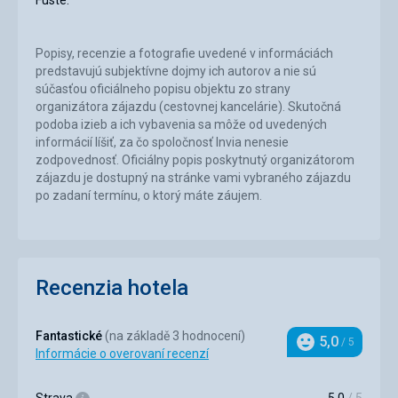
Fuste.
Popisy, recenzie a fotografie uvedené v informáciách
predstavujú subjektívne dojmy ich autorov a nie sú
súčasťou oficiálneho popisu objektu zo strany
organizátora zájazdu (cestovnej kancelárie). Skutočná
podoba izieb a ich vybavenia sa môže od uvedených
informácií líšiť, za čo spoločnosť Invia nenesie
zodpovednosť. Oficiálny popis poskytnutý organizátorom
zájazdu je dostupný na stránke vami vybraného zájazdu
po zadaní termínu, o ktorý máte záujem.
Recenzia hotela
Fantastické
(na základě 3 hodnocení)
5,0
/ 5
Hodnotenie
Informácie o overovaní recenzí