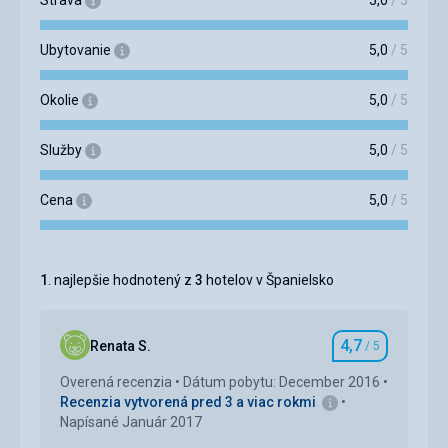
Strava
5,0
/ 5
Ubytovanie
5,0
/ 5
Okolie
5,0
/ 5
Služby
5,0
/ 5
Cena
5,0
/ 5
1
. najlepšie hodnotený z
3
hotelov v Španielsko
4,7
Renata S.
/ 5
Hodnotenie
Overená recenzia
Dátum pobytu: December 2016
Recenzia vytvorená pred 3 a viac rokmi
Napísané Január 2017