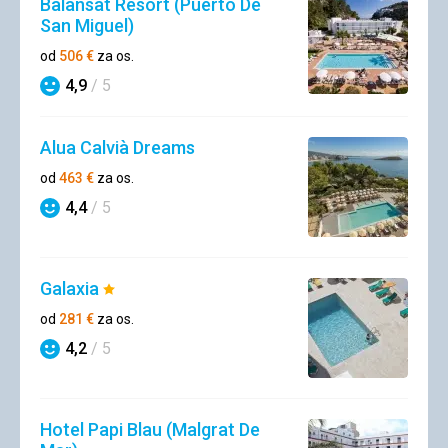
Balansat Resort (Puerto De
San Miguel)
od
506
€
za os.
4,9
/ 5
Hodnotenie
Alua Calvià Dreams
od
463
€
za os.
4,4
/ 5
Hodnotenie
Galaxia
Hodnotenie:
1/5
od
281
€
za os.
4,2
/ 5
Hodnotenie
Hotel Papi Blau (Malgrat De