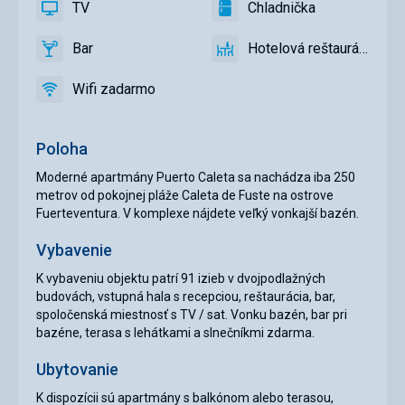
TV
Chladnička
slnečníky
áno
TV
áno
Chladnička
pri
Bar
Hotelová reštaurácia
bazéne
áno
Bar
áno
Hotelová
zadarmo,
reštaurácia
Lehátka
Wifi zadarmo
áno
Wifi
a
zadarmo
slnečníky
na
Poloha
pláži
zadarmo
Moderné apartmány Puerto Caleta sa nachádza iba 250
metrov od pokojnej pláže Caleta de Fuste na ostrove
Fuerteventura. V komplexe nájdete veľký vonkajší bazén.
Vybavenie
K vybaveniu objektu patrí 91 izieb v dvojpodlažných
budovách, vstupná hala s recepciou, reštaurácia, bar,
spoločenská miestnosť s TV / sat. Vonku bazén, bar pri
bazéne, terasa s lehátkami a slnečníkmi zdarma.
Ubytovanie
K dispozícii sú apartmány s balkónom alebo terasou,