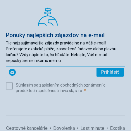
Ponuky najlepších zájazdov na e-mail
Tie najzaujímavejšie zájazdy pravidelne na Váš e-mail!
Preferujete exotické pláže, zasnežené ľadovce alebo plavbu
loďou? Vždy nájdete to, čo hľadáte. Nebojte, Váš e-mail
neposkytneme nikomu inému.
Zadajte
Prihlásiť
svoj
e-
Súhlasím so zasielaním obchodných oznámení o
mail
(povinné)
produktoch spoločnosti Invia.sk, s.r.o.
*
(povinné)
*
Cestovné kancelárie
Dovolenka
Last minute
Exotika