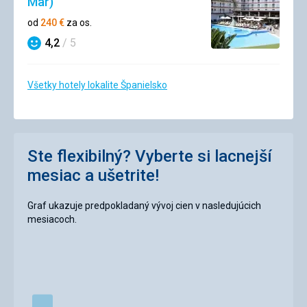
Mar)
od
240
€
za os.
4,2
/ 5
Hodnotenie
Všetky hotely lokalite Španielsko
Ste flexibilný? Vyberte si lacnejší
mesiac a ušetrite!
Graf ukazuje predpokladaný vývoj cien v nasledujúcich
mesiacoch.