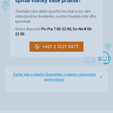
spĺňal všetky vaše priania?
Zavolajte nám alebo spusťte live chat a my vám
Pláž
zabezpečíme dovolenku, na ktorú budete ešte dlho
Krásné písčité bílé a pečlivě udržované pláže. Také jedna
spomínať.
menší kamenitá pro nudisty
Sme k dispozícii
Po-Pia 7:00-22:00, So-Ne 8:00-
Strava
22:00
.
Švédské stoly + každý den jiná nabídka tématicky
zaměřené kuchyně. Výborné.
+421 2 3221 0477
Ubytovanie
Perfektní apartmá, velmi prostorné a vybavené..parádní.
Služby
Velmi mne zklamalo připojení wifi, na pokoji nefungovalo,
pouze u bazénu nebo špatně v hale u recepce...
Zistite viac o lokalite Španielsko v našom cestovnom
Táto recenzia bola preložená automaticky pomocou
sprievodcovi
Google Translate