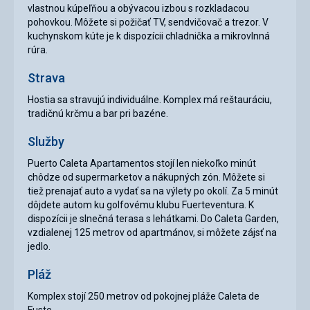
vlastnou kúpeľňou a obývacou izbou s rozkladacou
pohovkou. Môžete si požičať TV, sendvičovač a trezor. V
kuchynskom kúte je k dispozícii chladnička a mikrovlnná
rúra.
Strava
Hostia sa stravujú individuálne. Komplex má reštauráciu,
tradičnú krčmu a bar pri bazéne.
Služby
Puerto Caleta Apartamentos stojí len niekoľko minút
chôdze od supermarketov a nákupných zón. Môžete si
tiež prenajať auto a vydať sa na výlety po okolí. Za 5 minút
dôjdete autom ku golfovému klubu Fuerteventura. K
dispozícii je slnečná terasa s lehátkami. Do Caleta Garden,
vzdialenej 125 metrov od apartmánov, si môžete zájsť na
jedlo.
Pláž
Komplex stojí 250 metrov od pokojnej pláže Caleta de