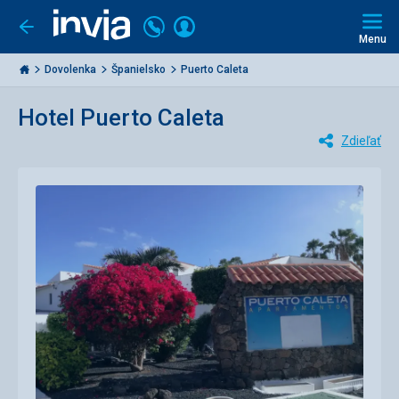
Volajte
Prihlásiť
Ísť
späť
+421
Menu
sa
2
Invia.sk
3221
Dovolenka
Španielsko
Puerto Caleta
0477
Hotel Puerto Caleta
Zdieľať