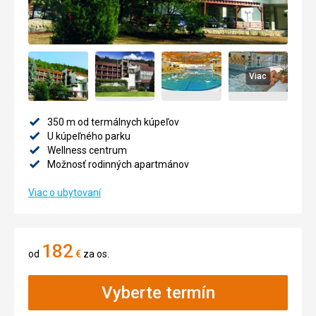
Viac
350 m od termálnych kúpeľov
U kúpeľného parku
Wellness centrum
Možnosť rodinných apartmánov
Viac o ubytovaní
182
od
€
za os.
Vyberte termín