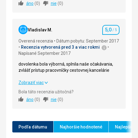
áno
(
0
)
nie
(
0
)
Ubytovanie
5,0
/ 5
Okolie
5,0
/ 5
5,0
Vladislav M.
/ 5
Hodnotenie
Služby
5,0
/ 5
Overená recenzia
Dátum pobytu: September 2017
Recenzia vytvorená pred 3 a viac rokmi
Cena
5,0
/ 5
Napísané September 2017
dovolenka bola výborná, splnila naše očakávania,
Strava
zvlášť prístup pracovníčky cestovnej kancelárie
Výborná
Ubytovanie
dovolenka bola výborná, splnila naše očakávania,
Zobraziť viac
Úplná spokojnosť.
zvlášť prístup pracovníčky cestovnej kancelárie
Bola táto recenzia užitočná?
Služby
áno
(
0
)
nie
(
0
)
Strava
5,0
/ 5
Ochotný personál, služby výborné.
Ubytovanie
5,0
/ 5
Okolie
5,0
/ 5
Podľa dátumu
Najhoršie hodnotené
Najlepšie 