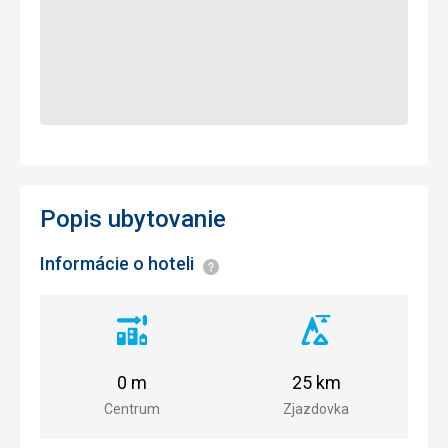
Popis ubytovanie
Informácie o hoteli
Informácie
Vzdialenosť
Vzdialenosť
od
od
centra
zjazdovky
0 m
25 km
mesta
Centrum
Zjazdovka