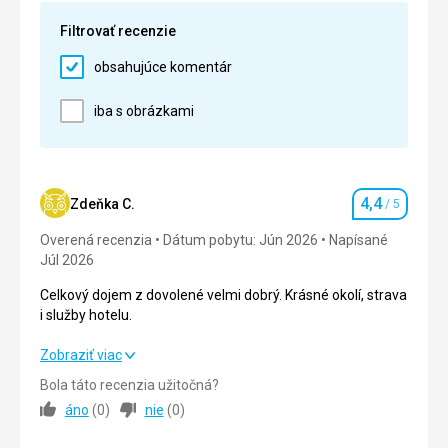
Služby
5,0
/ 5
Filtrovať recenzie
Cena
5,0
/ 5
obsahujúce komentár
Strava
iba s obrázkami
strava chutná, čistota jedálne, personál milý
Ubytovanie
ubytovanie fajn, čistota na jednotku
Služby
4,4
Zdeňka C.
/ 5
Hodnotenie
celkový dojem výborný
Overená recenzia
Dátum pobytu: Jún 2026
Napísané
Júl 2026
Celkový dojem z dovolené velmi dobrý. Krásné okolí, strava
i služby hotelu.
Celkový dojem z dovolené velmi dobrý. Krásné okolí, strava
Zobraziť viac
i služby hotelu.
Bola táto recenzia užitočná?
áno
(
0
)
nie
(
0
)
Strava
5,0
/ 5