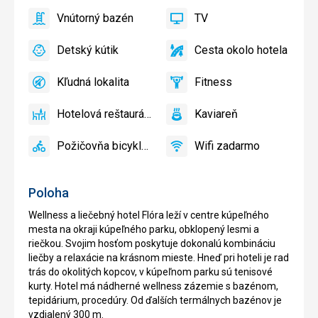
Vnútorný bazén
TV
áno
Vnútorný
áno
TV
bazén
Detský kútik
Cesta okolo hotela
áno
Detský
áno
Cesta
kútik
okolo
Kľudná lokalita
Fitness
hotela
áno
Kľudná
áno
Fitness
lokalita
Hotelová reštaurácia
Kaviareň
áno
Hotelová
áno
Kaviareň
reštaurácia
Požičovňa bicyklov
Wifi zadarmo
áno
Požičovňa
áno
Wifi
bicyklov
zadarmo
Poloha
Wellness a liečebný hotel Flóra leží v centre kúpeľného
mesta na okraji kúpeľného parku, obklopený lesmi a
riečkou. Svojim hosťom poskytuje dokonalú kombináciu
liečby a relaxácie na krásnom mieste. Hneď pri hoteli je rad
trás do okolitých kopcov, v kúpeľnom parku sú tenisové
kurty. Hotel má nádherné wellness zázemie s bazénom,
tepidárium, procedúry. Od ďalších termálnych bazénov je
vzdialený 300 m.