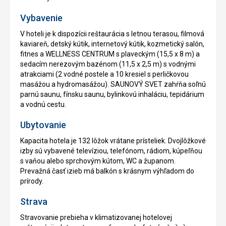
Vybavenie
V hoteli je k dispozícii reštaurácia s letnou terasou, filmová
kaviareň, detský kútik, internetový kútik, kozmetický salón,
fitnes a WELLNESS CENTRUM s plaveckým (15,5 x 8 m) a
sedacím nerezovým bazénom (11,5 x 2,5 m) s vodnými
atrakciami (2 vodné postele a 10 kresiel s perličkovou
masážou a hydromasážou). SAUNOVÝ SVET zahŕňa soľnú
parnú saunu, fínsku saunu, bylinkovú inhaláciu, tepidárium
a vodnú cestu.
Ubytovanie
Kapacita hotela je 132 lôžok vrátane prísteliek. Dvojlôžkové
izby sú vybavené televíziou, telefónom, rádiom, kúpeľňou
s vaňou alebo sprchovým kútom, WC a županom.
Prevažná časť izieb má balkón s krásnym výhľadom do
prírody.
Strava
Stravovanie prebieha v klimatizovanej hotelovej