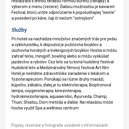
reštaurácii s letnou terasou formou bufetu (raňajky) a
výberom z menu (večere). Ďalšou možnosťou je kaviareň
Festival, ktorú určite odporúčame k popoludňajšej "sieste"
a posedení pri káve, čaji či niečom "ostrejšom".
Služby
Pri hoteli sa nachádza množstvo značených trás pre pešiu
a cykloturistiku, k dispozícií je požičovňa bicyklov a
úschovňa horských a trekingových bicyklov. Hostia si môžu
zahrať tenis, minigolf, bowling alebo si môžu vyskúšať
jazdectvo a rybolov. Cez leto sa tu koná hudobný festival
Hudobné leto a Medzinárodný filmový festival Art film.
Hotel je neštátne zdravotnícke zariadenie s lekárom a
fyzioterapeutom. Ponúkajú sa rôzne druhy masáží,
kúpeľov, zábalov, ďalej je tu elektroterapia, Bioptronová
lampa, oxygenoterapia, kinezioterapia,
hydrokinezioterapia, aquaaerobic, Ayurveda, Champ,
Thuin, Shiatsu, Dorn metóda a ďalšie. Na relaxáciu môže
hostia využiť Spa a wellness centrum.
Popisy, recenzie a fotografie uvedené v informáciách