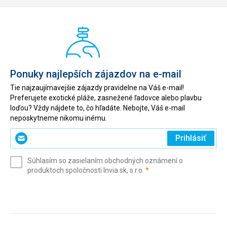
Ponuky najlepších zájazdov na e-mail
Tie najzaujímavejšie zájazdy pravidelne na Váš e-mail!
Preferujete exotické pláže, zasnežené ľadovce alebo plavbu
loďou? Vždy nájdete to, čo hľadáte. Nebojte, Váš e-mail
neposkytneme nikomu inému.
Zadajte
Prihlásiť
svoj
e-
Súhlasím so zasielaním obchodných oznámení o
mail
(povinné)
produktoch spoločnosti Invia.sk, s.r.o.
*
(povinné)
*