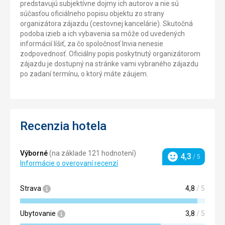
predstavujú subjektívne dojmy ich autorov a nie sú
súčasťou oficiálneho popisu objektu zo strany
organizátora zájazdu (cestovnej kancelárie). Skutočná
podoba izieb a ich vybavenia sa môže od uvedených
informácií líšiť, za čo spoločnosť Invia nenesie
zodpovednosť. Oficiálny popis poskytnutý organizátorom
zájazdu je dostupný na stránke vami vybraného zájazdu
po zadaní termínu, o ktorý máte záujem.
Recenzia hotela
Výborné
(na základe 121 hodnotení)
4,3
/ 5
Hodnotenie
Informácie o overovaní recenzí
Strava
4,8
/ 5
Ubytovanie
3,8
/ 5