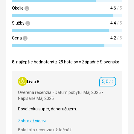
Okolie
4,6
/ 5
Služby
4,4
/ 5
Cena
4,2
/ 5
8
. najlepšie hodnotený z
29
hotelov v Západné Slovensko
5,0
Lívia B.
/ 5
Hodnotenie
Overená recenzia
Dátum pobytu: Máj 2025
Napísané Máj 2025
Dovolenka super, doporučujem.
Zobraziť viac
Dovolenka super, doporučujem.
Bola táto recenzia užitočná?
Strava
5,0
/ 5