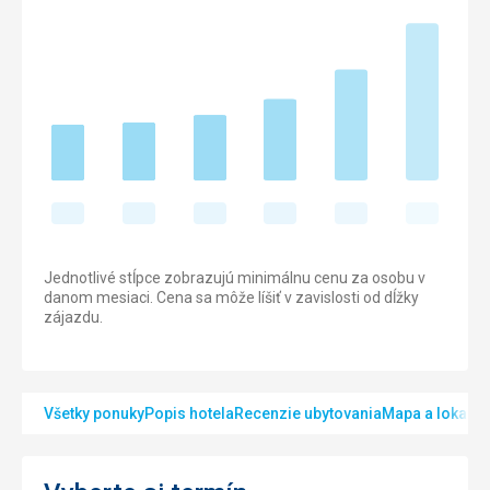
Jednotlivé stĺpce zobrazujú minimálnu cenu za osobu v
danom mesiaci. Cena sa môže líšiť v zavislosti od dĺžky
zájazdu.
Všetky ponuky
Popis hotela
Recenzie ubytovania
Mapa a lokalita