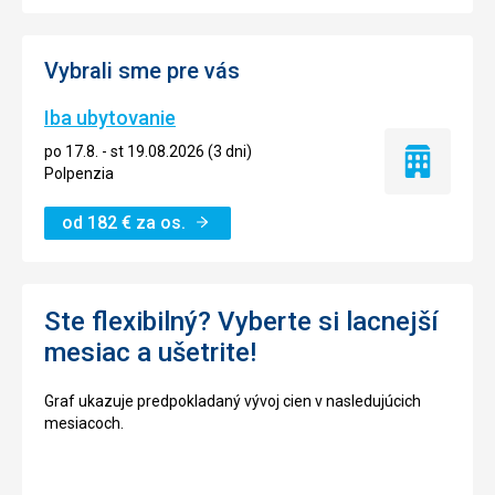
Vybrali sme pre vás
Iba ubytovanie
po 17.8. - st 19.08.2026 (3 dni)
Iba
Polpenzia
ubytovanie
od
182
€
za os.
Ste flexibilný? Vyberte si lacnejší
mesiac a ušetrite!
Graf ukazuje predpokladaný vývoj cien v nasledujúcich
mesiacoch.