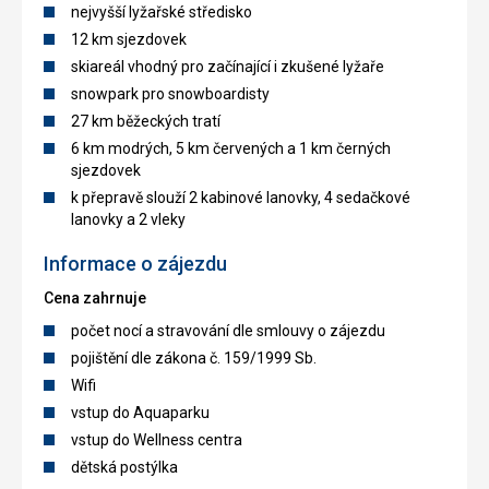
nejvyšší lyžařské středisko
12 km sjezdovek
skiareál vhodný pro začínající i zkušené lyžaře
snowpark pro snowboardisty
27 km běžeckých tratí
6 km modrých, 5 km červených a 1 km černých
sjezdovek
k přepravě slouží 2 kabinové lanovky, 4 sedačkové
lanovky a 2 vleky
Informace o zájezdu
Cena zahrnuje
počet nocí a stravování dle smlouvy o zájezdu
pojištění dle zákona č. 159/1999 Sb.
Wifi
vstup do Aquaparku
vstup do Wellness centra
dětská postýlka