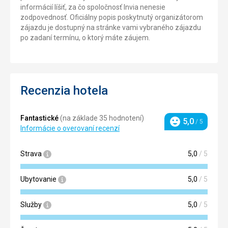
informácií líšiť, za čo spoločnosť Invia nenesie
zodpovednosť. Oficiálny popis poskytnutý organizátorom
zájazdu je dostupný na stránke vami vybraného zájazdu
po zadaní termínu, o ktorý máte záujem.
Recenzia hotela
Fantastické
(na základe 35 hodnotení)
5,0
/ 5
Hodnotenie
Informácie o overovaní recenzí
Strava
5,0
/ 5
Ubytovanie
5,0
/ 5
Služby
5,0
/ 5