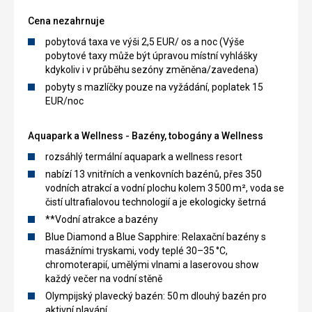
Cena nezahrnuje
pobytová taxa ve výši 2,5 EUR/ os a noc (Výše
pobytové taxy může být úpravou místní vyhlášky
kdykoliv i v průběhu sezóny změněna/zavedena)
pobyty s mazlíčky pouze na vyžádání, poplatek 15
EUR/noc
Aquapark a Wellness - Bazény, tobogány a Wellness
rozsáhlý termální aquapark a wellness resort
nabízí 13 vnitřních a venkovních bazénů, přes 350
vodních atrakcí a vodní plochu kolem 3 500 m², voda se
čistí ultrafialovou technologií a je ekologicky šetrná
**Vodní atrakce a bazény
Blue Diamond a Blue Sapphire: Relaxační bazény s
masážními tryskami, vody teplé 30–35 °C,
chromoterapií, umělými vlnami a laserovou show
každý večer na vodní stěně
Olympijský plavecký bazén: 50 m dlouhý bazén pro
aktivní plavání