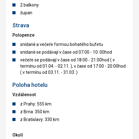
2 balkony
župan
Strava
Polopenze
snídaně a večeře formou bohatého bufetu
snídaně se podávají v čase od 07.00 - 10::00hod
večeře se podávají v čase od 18:00 - 21:00hod ( v
termínu od 01.04. - 02.11. ), v čase od 17:00 - 20:00hod
( v termínu od 03.11. - 31.03. )
Poloha hotelu
Vzdálenost
z Prahy: 555 km
z Brna: 350 km
z Bratislavy: 330 km
Okolí