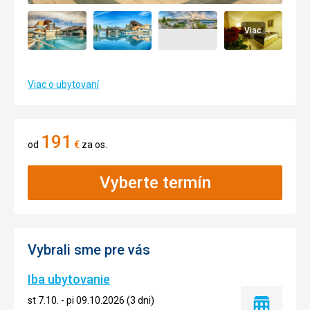
Viac
Viac o ubytovaní
191
od
€
za os.
Vyberte termín
Vybrali sme pre vás
Iba ubytovanie
st 7.10. - pi 09.10.2026 (3 dni)