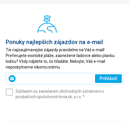
Ponuky najlepších zájazdov na e-mail
Tie najzaujímavejšie zájazdy pravidelne na Váš e-mail!
Preferujete exotické pláže, zasnežené ľadovce alebo plavbu
loďou? Vždy nájdete to, čo hľadáte. Nebojte, Váš e-mail
neposkytneme nikomu inému.
Zadajte
Prihlásiť
svoj
e-
Súhlasím so zasielaním obchodných oznámení o
mail
(povinné)
produktoch spoločnosti Invia.sk, s.r.o.
*
(povinné)
*