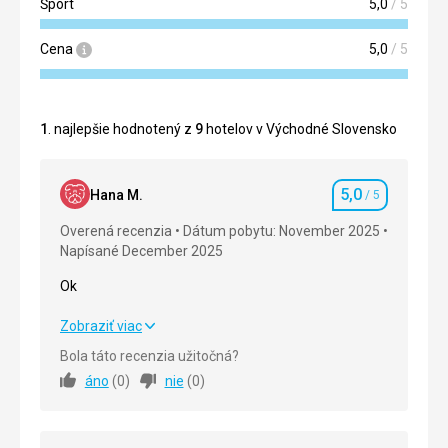
Šport
5,0
/ 5
Cena
5,0
/ 5
1
. najlepšie hodnotený z
9
hotelov v Východné Slovensko
5,0
Hana M.
/ 5
Hodnotenie
Overená recenzia
Dátum pobytu: November 2025
Napísané December 2025
Ok
Ok
Zobraziť viac
Bola táto recenzia užitočná?
Strava
5,0
/ 5
áno
(
0
)
nie
(
0
)
Ubytovanie
5,0
/ 5
Služby
5,0
/ 5