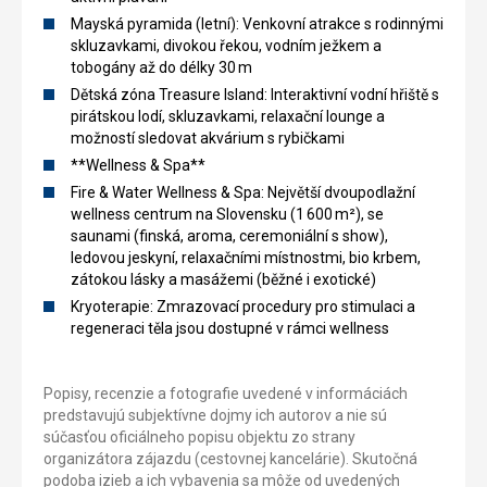
Mayská pyramida (letní): Venkovní atrakce s rodinnými
skluzavkami, divokou řekou, vodním ježkem a
tobogány až do délky 30 m
Dětská zóna Treasure Island: Interaktivní vodní hřiště s
pirátskou lodí, skluzavkami, relaxační lounge a
možností sledovat akvárium s rybičkami
**Wellness & Spa**
Fire & Water Wellness & Spa: Největší dvoupodlažní
wellness centrum na Slovensku (1 600 m²), se
saunami (finská, aroma, ceremoniální s show),
ledovou jeskyní, relaxačními místnostmi, bio krbem,
zátokou lásky a masážemi (běžné i exotické)
Kryoterapie: Zmrazovací procedury pro stimulaci a
regeneraci těla jsou dostupné v rámci wellness
Popisy, recenzie a fotografie uvedené v informáciách
predstavujú subjektívne dojmy ich autorov a nie sú
súčasťou oficiálneho popisu objektu zo strany
organizátora zájazdu (cestovnej kancelárie). Skutočná
podoba izieb a ich vybavenia sa môže od uvedených