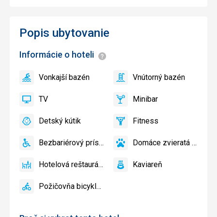
Popis ubytovanie
Informácie o hoteli
Informácie
Vonkajší bazén
Vnútorný bazén
áno
Vonkajší
áno
Vnútorný
bazén
bazén
TV
Minibar
áno
TV
áno
Minibar,
Bar
Detský kútik
Fitness
áno
Detský
áno
Fitness
kútik,
Bezbariérový prístup
Domáce zvieratá povole
Detské
áno
Bezbariérový
áno
Domáce
ihrisko,
prístup
zvieratá
Hotelová reštaurácia
Kaviareň
Detský
povolené
áno
Hotelová
áno
Kaviareň
bazén
reštaurácia
Požičovňa bicyklov
áno
Požičovňa
bicyklov