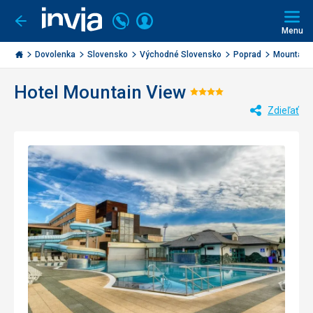
Volajte
Prihlásiť
Ísť
späť
+421
Menu
sa
2
Invia.sk
3221
Dovolenka
Slovensko
Východné Slovensko
Poprad
Mountain 
0477
Hotel Mountain View
Hodnotenie:
Zdieľať
4/5