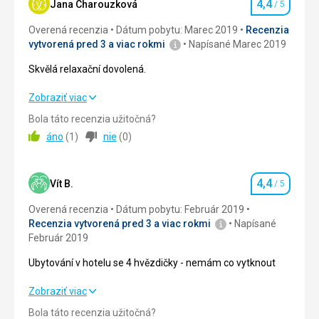
4,4
Jana Charouzková
/ 5
Hodnotenie
Okolie
5,0
/ 5
Táto recenzia bola preložená automaticky pomocou
Overená recenzia
Dátum pobytu: Marec 2019
Recenzia
Google Translate
vytvorená pred 3 a viac rokmi
Napísané Marec 2019
Služby
5,0
/ 5
Skvělá relaxační dovolená.
Cena
5,0
/ 5
Skvělá relaxační dovolená.
Zobraziť viac
Strava
Bola táto recenzia užitočná?
Strava
4,0
/ 5
Pestrá formou bufetovych stolov
áno
(
1
)
nie
(
0
)
Ubytovanie
Ubytovanie
4,0
/ 5
Všetko v poriadku
4,4
Okolie
4,0
/ 5
Vít B.
/ 5
Hodnotenie
Služby
Dobré
Overená recenzia
Dátum pobytu: Február 2019
Služby
4,0
/ 5
Recenzia vytvorená pred 3 a viac rokmi
Napísané
Február 2019
Cena
4,0
/ 5
Ubytování v hotelu se 4 hvězdičky - nemám co vytknout
Strava
Ubytování v hotelu se 4 hvězdičky - nemám co vytknout
Zobraziť viac
Výborná strava formou bufetu.
Bola táto recenzia užitočná?
Ubytovanie