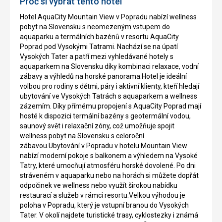
Proč si vybrat tento hotel
Hotel AquaCity Mountain View v Popradu nabízí wellness
pobyt na Slovensku s neomezeným vstupem do
aquaparku a termálních bazénů v resortu AquaCity
Poprad pod Vysokými Tatrami. Nachází se na úpatí
Vysokých Tater a patří mezi vyhledávané hotely s
aquaparkem na Slovensku díky kombinaci relaxace, vodní
zábavy a výhledů na horské panorama.Hotel je ideální
volbou pro rodiny s dětmi, páry i aktivní klienty, kteří hledají
ubytování ve Vysokých Tatrách s aquaparkem a wellness
zázemím. Díky přímému propojení s AquaCity Poprad mají
hosté k dispozici termální bazény s geotermální vodou,
saunový svět i relaxační zóny, což umožňuje spojit
wellness pobyt na Slovensku s celoroční
zábavou.Ubytování v Popradu v hotelu Mountain View
nabízí moderní pokoje s balkonem a výhledem na Vysoké
Tatry, které umocňují atmosféru horské dovolené. Po dni
stráveném v aquaparku nebo na horách si můžete dopřát
odpočinek ve wellness nebo využít širokou nabídku
restaurací a služeb v rámci resortu.Velkou výhodou je
poloha v Popradu, který je vstupní branou do Vysokých
Tater. V okolí najdete turistické trasy, cyklostezky i známá