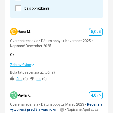
Strava
iba s obrázkami
Pestrá formou bufetovych stolov
Ubytovanie
Všetko v poriadku
Služby
5,0
Hana M.
/ 5
Hodnotenie
Dobré
Overená recenzia
Dátum pobytu: November 2025
Napísané December 2025
Ok
Ok
Zobraziť viac
Bola táto recenzia užitočná?
Strava
5,0
/ 5
áno
(
0
)
nie
(
0
)
Ubytovanie
5,0
/ 5
4,8
Služby
5,0
/ 5
Pavla K.
/ 5
Hodnotenie
Overená recenzia
Dátum pobytu: Marec 2023
Recenzia
Šport
5,0
/ 5
vytvorená pred 3 a viac rokmi
Napísané Apríl 2023