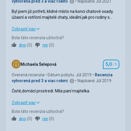
vytvorená pred 3 a viac rokmi
Napísané Júl 2021
Táto recenzia bola preložená automaticky pomocou
Byl jsem již potřetí, klidné místo na konci chatové osady,
Google Translate
úžasní a vstřícní majitelé chaty, ideální jak pro rodiny s
dětmi, krásná a upravena přilehlá zahrada, tak i jako klidné
místo pro přenocování a celodenní túry v nedalekých
Byl jsem již potřetí, klidné místo na konci chatové osady,
Zobraziť viac
Vysokých Tatrách, Nízkých Tatrách či Slovenskem ráji.
úžasní a vstřícní majitelé chaty, ideální jak pro rodiny s
Bola táto recenzia užitočná?
dětmi, krásná a upravena přilehlá zahrada, tak i jako klidné
áno
(
0
)
nie
(
0
)
místo pro přenocování a celodenní túry v nedalekých
Vysokých Tatrách, Nízkých Tatrách či Slovenskem ráji.
5,0
Strava
5,0
/ 5
Michaela Šelepová
/ 5
Hodnotenie
Overená recenzia
Dátum pobytu: Júl 2019
Recenzia
Ubytovanie
5,0
/ 5
vytvorená pred 3 a viac rokmi
Napísané Júl 2019
Okolie
5,0
/ 5
Čisté,domácí prostredi. Mila paní majitelka.
Služby
5,0
/ 5
Zobraziť viac
Čisté,domácí prostredi. Mila paní majitelka.
Cena
5,0
/ 5
Bola táto recenzia užitočná?
Strava
5,0
/ 5
áno
(
0
)
nie
(
0
)
Ubytovanie
5,0
/ 5
Ubytovanie