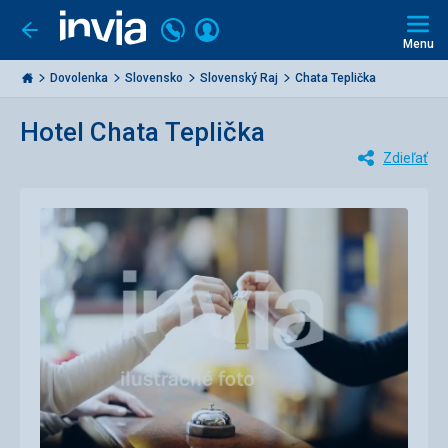
Volajte
Prihlásiť
Ísť
späť
+421
Menu
sa
2
Invia.sk
3221
Dovolenka
Slovensko
Slovenský Raj
Chata Teplička
0477
Hotel Chata Teplička
Zdieľať