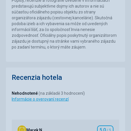
Popisy, recenzie a fotografie uvedené v informáciách
predstavujú subjektívne dojmy ich autorov a nie sú
súčasťou oficiálneho popisu objektu zo strany
organizátora zájazdu (cestovnej kancelárie). Skutočná
podoba izieb a ich vybavenia sa môže od uvedených
informácií líšiť, za čo spoločnosť Invia nenesie
zodpovednosť. Oficiálny popis poskytnutý organizátorom
zájazdu je dostupný na stránke vami vybraného zájazdu
po zadaní termínu, o ktorý máte záujem.
Recenzia hotela
Nehodnotené
(na základě 3 hodnocení)
Informácie o overovaní recenzí
5,0
Marek N.
/ 5