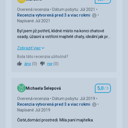
Hodnotenie
Overená recenzia
Dátum pobytu: Júl 2021
Recenzia vytvorená pred 3 a viac rokmi
Napísané Júl 2021
Byl jsem již potřetí, klidné místo na konci chatové
osady, úžasní a vstřícní majitelé chaty, ideální jak pro
rodiny s dětmi, krásná a upravena přilehlá zahrada,
tak i jako klidné místo pro přenocování a celodenní
Byl jsem již potřetí, klidné místo na konci chatové
Zobraziť viac
túry v nedalekých Vysokých Tatrách, Nízkých
osady, úžasní a vstřícní majitelé chaty, ideální jak pro
Bola táto recenzia užitočná?
Tatrách či Slovenskem ráji.
rodiny s dětmi, krásná a upravena přilehlá zahrada,
áno
(
0
)
nie
(
0
)
tak i jako klidné místo pro přenocování a celodenní
túry v nedalekých Vysokých Tatrách, Nízkých
Tatrách či Slovenskem ráji.
5,0
Strava
5,0
/ 5
Michaela Šelepová
/ 5
Hodnotenie
Overená recenzia
Dátum pobytu: Júl 2019
Ubytovanie
5,0
/ 5
Recenzia vytvorená pred 3 a viac rokmi
Napísané Júl 2019
Okolie
5,0
/ 5
Čisté,domácí prostredi. Mila paní majitelka.
Služby
5,0
/ 5