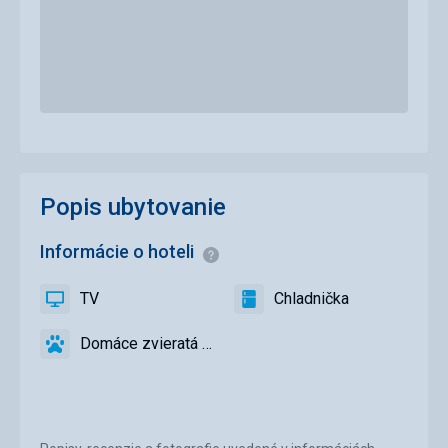
Popis ubytovanie
Informácie o hoteli
Informácie
TV
Chladnička
áno
TV
áno
Chladnička
Domáce zvieratá povolené
áno
Domáce
zvieratá
povolené