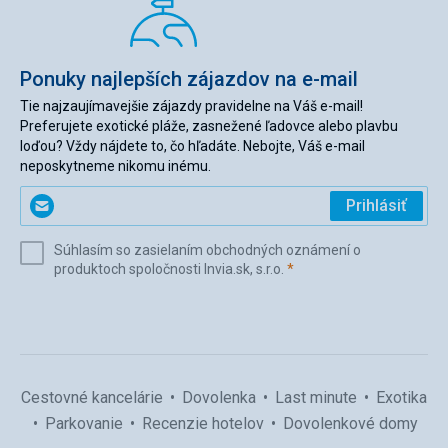
Ponuky najlepších zájazdov na e-mail
Tie najzaujímavejšie zájazdy pravidelne na Váš e-mail!
Preferujete exotické pláže, zasnežené ľadovce alebo plavbu
loďou? Vždy nájdete to, čo hľadáte. Nebojte, Váš e-mail
neposkytneme nikomu inému.
Zadajte
Prihlásiť
svoj
e-
Súhlasím so zasielaním obchodných oznámení o
mail
(povinné)
produktoch spoločnosti Invia.sk, s.r.o.
*
(povinné)
*
Cestovné kancelárie
Dovolenka
Last minute
Exotika
Parkovanie
Recenzie hotelov
Dovolenkové domy