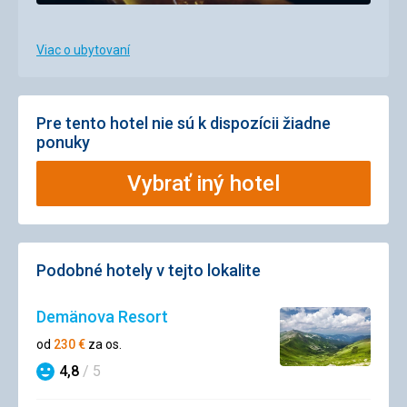
Viac o ubytovaní
Pre tento hotel nie sú k dispozícii žiadne
ponuky
Vybrať iný hotel
Podobné hotely v tejto lokalite
Demänova Resort
od
230
€
za os.
4,8
/ 5
Hodnotenie