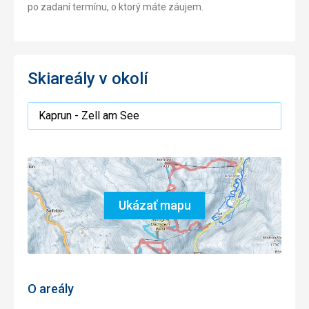
po zadaní termínu, o ktorý máte záujem.
Skiareály v okolí
Area
Ukázať mapu
O areály