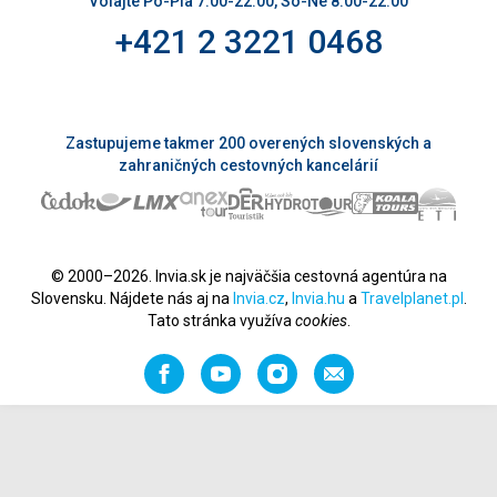
Volajte Po-Pia 7:00-22:00, So-Ne 8:00-22:00
+421 2 3221 0468
Zastupujeme takmer 200 overených slovenských a
zahraničných cestovných kancelárií
© 2000–2026. Invia.sk je najväčšia cestovná agentúra na
Slovensku. Nájdete nás aj na
Invia.cz
,
Invia.hu
a
Travelplanet.pl
.
Tato stránka využíva
cookies
.
Facebook
YouTube
Instagram
Odporučiť