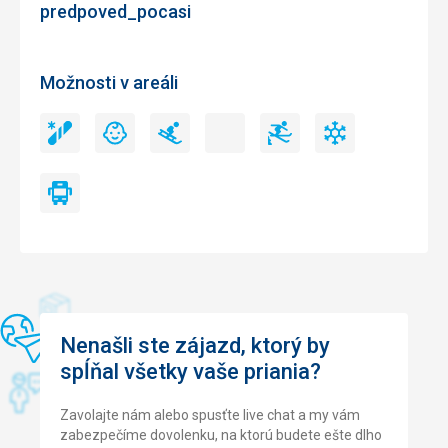
predpoved_pocasi
Možnosti v areáli
Snowpark
Detský
Sánkarské
Nočné
Freeride
Umelé
Snowpark
Detský
Sánkarské
Nočné
Freeride
Umelé
park
trate
lyžovanie
zasnežovanie
park
trate
lyžovanie
zasnežovanie
Skibus
Skibus
Nenašli ste zájazd, ktorý by
spĺňal všetky vaše priania?
Zavolajte nám alebo spusťte live chat a my vám
zabezpečíme dovolenku, na ktorú budete ešte dlho