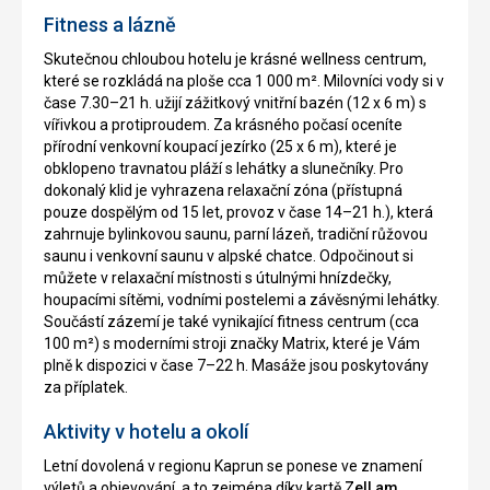
Fitness a lázně
Skutečnou chloubou hotelu je krásné wellness centrum,
které se rozkládá na ploše cca 1 000 m². Milovníci vody si v
čase 7.30–21 h. užijí zážitkový vnitřní bazén (12 x 6 m) s
vířivkou a protiproudem. Za krásného počasí oceníte
přírodní venkovní koupací jezírko (25 x 6 m), které je
obklopeno travnatou pláží s lehátky a slunečníky. Pro
dokonalý klid je vyhrazena relaxační zóna (přístupná
pouze dospělým od 15 let, provoz v čase 14–21 h.), která
zahrnuje bylinkovou saunu, parní lázeň, tradiční růžovou
saunu i venkovní saunu v alpské chatce. Odpočinout si
můžete v relaxační místnosti s útulnými hnízdečky,
houpacími sítěmi, vodními postelemi a závěsnými lehátky.
Součástí zázemí je také vynikající fitness centrum (cca
100 m²) s moderními stroji značky Matrix, které je Vám
plně k dispozici v čase 7–22 h. Masáže jsou poskytovány
za příplatek.
Aktivity v hotelu a okolí
Letní dovolená v regionu Kaprun se ponese ve znamení
výletů a objevování, a to zejména díky kartě
Zell am