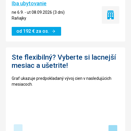
Iba ubytovanie
ne 6.9. - ut 08.09.2026 (3 dni)
Iba
Raňajky
ubytovanie
od
192
€
za os.
Ste flexibilný? Vyberte si lacnejší
mesiac a ušetrite!
Graf ukazuje predpokladaný vývoj cien v nasledujúcich
mesiacoch.