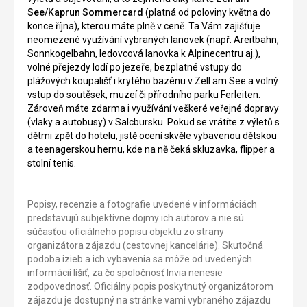
See/Kaprun Sommercard
(platná od poloviny května do
konce října), kterou máte plně v ceně. Ta Vám zajišťuje
neomezené využívání vybraných lanovek (např. Areitbahn,
Sonnkogelbahn, ledovcová lanovka k Alpinecentru aj.),
volné přejezdy lodí po jezeře, bezplatné vstupy do
plážových koupališť i krytého bazénu v Zell am See a volný
vstup do soutěsek, muzeí či přírodního parku Ferleiten.
Zároveň máte zdarma i využívání veškeré veřejné dopravy
(vlaky a autobusy) v Salcbursku. Pokud se vrátíte z výletů s
dětmi zpět do hotelu, jistě ocení skvěle vybavenou dětskou
a teenagerskou hernu, kde na ně čeká skluzavka, flipper a
stolní tenis.
Popisy, recenzie a fotografie uvedené v informáciách
predstavujú subjektívne dojmy ich autorov a nie sú
súčasťou oficiálneho popisu objektu zo strany
organizátora zájazdu (cestovnej kancelárie). Skutočná
podoba izieb a ich vybavenia sa môže od uvedených
informácií líšiť, za čo spoločnosť Invia nenesie
zodpovednosť. Oficiálny popis poskytnutý organizátorom
zájazdu je dostupný na stránke vami vybraného zájazdu