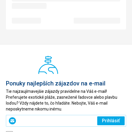
Ponuky najlepších zájazdov na e-mail
Tie najzaujímavejšie zájazdy pravidelne na Váš e-mail!
Preferujete exotické pláže, zasnežené ľadovce alebo plavbu
loďou? Vždy nájdete to, čo hľadáte. Nebojte, Váš e-mail
neposkytneme nikomu inému.
Zadajte
Prihlásiť
svoj
e-