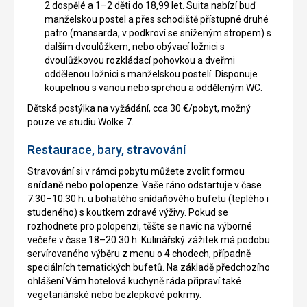
2 dospělé a 1–2 děti do 18,99 let. Suita nabízí buď
manželskou postel a přes schodiště přístupné druhé
patro (mansarda, v podkroví se sníženým stropem) s
dalším dvoulůžkem, nebo obývací ložnici s
dvoulůžkovou rozkládací pohovkou a dveřmi
oddělenou ložnici s manželskou postelí. Disponuje
koupelnou s vanou nebo sprchou a odděleným WC.
Dětská postýlka na vyžádání, cca 30 €/pobyt, možný
pouze ve studiu Wolke 7.
Restaurace, bary, stravování
Stravování si v rámci pobytu můžete zvolit formou
snídaně
nebo
polopenze
. Vaše ráno odstartuje v čase
7.30–10.30 h. u bohatého snídaňového bufetu (teplého i
studeného) s koutkem zdravé výživy. Pokud se
rozhodnete pro polopenzi, těšte se navíc na výborné
večeře v čase 18–20.30 h. Kulinářský zážitek má podobu
servírovaného výběru z menu o 4 chodech, případně
speciálních tematických bufetů. Na základě předchozího
ohlášení Vám hotelová kuchyně ráda připraví také
vegetariánské nebo bezlepkové pokrmy.