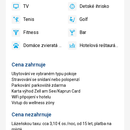
bazén
a
TV
Detské ihrisko
slnečníky
áno
TV
áno
Detské
pri
ihrisko
Tenis
Golf
bazéne
áno
Tenis
áno
Golf
zadarmo
Fitness
Bar
áno
Fitness
áno
Bar
Domáce zvieratá povolené
Hotelová reštaurácia
áno
Domáce
áno
Hotelová
zvieratá
reštaurácia
povolené
Cena zahrnuje
Ubytování ve vybraném typu pokoje
Stravování se snídaní nebo polopenzí
Parkování: parkoviště zdarma
Karta výhod Zell am See/Kaprun Card
WiFi připojení v hotelu
Vstup do wellness zóny
Cena nezahrnuje
Lázeňskou taxu: cca 3,10 € os./noc, od 15 let, platba na
místě.