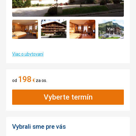
Viac
Viac o ubytovaní
198
od
€
za os.
Vyberte termín
Vybrali sme pre vás