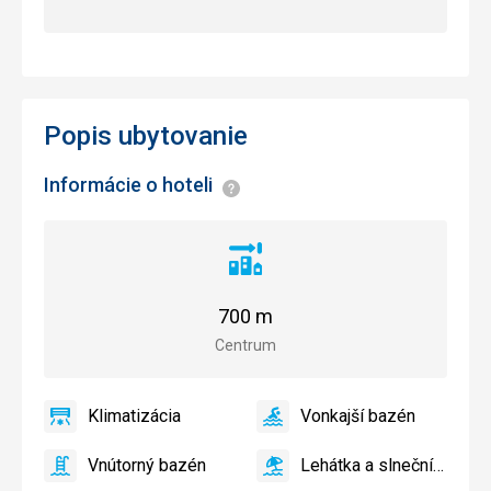
Popis ubytovanie
Informácie o hoteli
Informácie
Vzdialenosť
od
centra
700 m
mesta
Centrum
Klimatizácia
Vonkajší bazén
áno
Klimatizácia
áno
Vonkajší
bazén
Vnútorný bazén
Lehátka a slnečníky pri bazéne zadarmo
áno
Vnútorný
áno
Lehátka