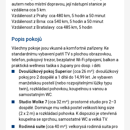
autem nebo místní dopravou, její nástupní stanice je
vzdálena cca 5 km.
Vzdálenost z Prahy: cca 480 km, 5 hodin a 50 minut
Vzdálenost z Brna: cca 540 km, 5 hodin a 50 minut
Vzdálenost z Bratislavy: cca 485 km, 5 hodin
Popis pokojů
Všechny pokoje jsou vkusně a komfortně zařízeny. Ke
standardnímu vybavení patří TV s plochou obrazovkou,
telefon, pokojový trezor, bezplatné Wi-Fi připojení, balkon a
praktická wellness taška s župany pro dosp. i děti.
Dvoulůžkový pokoj Superior
(cca 26 m²): dvoulůžkový
pokoj pro 2 dospělé a 1 dítě do 14,99 let. Je vybaven
manželskou postelí (nebo rozpojitelnými lůžky typu
twin), rozkládací pohovkou, koupelnou s vanou a
samostatným WC.
Studio Wolke 7
(cca 32 m²): prostorné studio pro 2–3
dospělé. Dominuje mu velká postel velikosti king size
(2 x 2 m) a rozkládací pohovka. K dispozici je otevřená
koupelna se sprchou, samostatné WC a velká TV.
Rodinná suite
(cca 40 m²): velkorysá rodinná suita pro