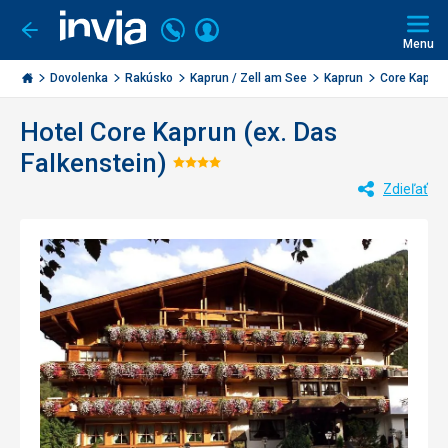
Volajte
Prihlásiť
Ísť
späť
+421
Menu
sa
2
Invia.sk
3221
Dovolenka
Rakúsko
Kaprun / Zell am See
Kaprun
Core Kaprun 
0477
Hotel Core Kaprun (ex. Das
Falkenstein)
Hodnotenie:
Zdieľať
4/5