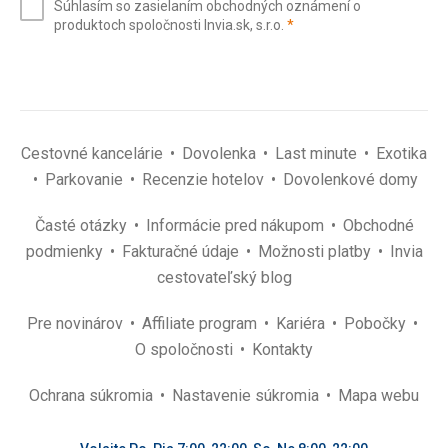
Súhlasím so zasielaním obchodných oznámení o
mail
(povinné)
produktoch spoločnosti Invia.sk, s.r.o.
*
(povinné)
*
Cestovné kancelárie
Dovolenka
Last minute
Exotika
Parkovanie
Recenzie hotelov
Dovolenkové domy
Časté otázky
Informácie pred nákupom
Obchodné
podmienky
Fakturačné údaje
Možnosti platby
Invia
cestovateľský blog
Pre novinárov
Affiliate program
Kariéra
Pobočky
O spoločnosti
Kontakty
Ochrana súkromia
Nastavenie súkromia
Mapa webu