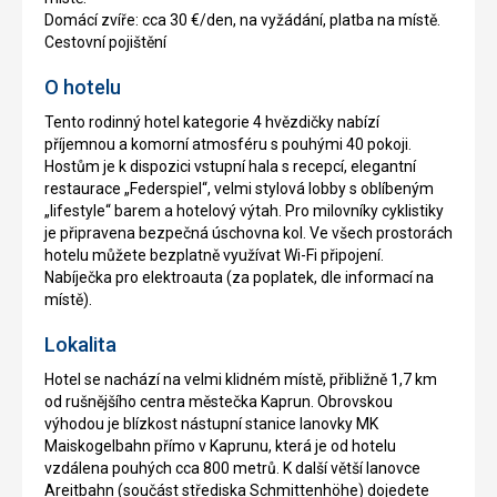
Domácí zvíře: cca 30 €/den, na vyžádání, platba na místě.
Cestovní pojištění
O hotelu
Tento rodinný hotel kategorie 4 hvězdičky nabízí
příjemnou a komorní atmosféru s pouhými 40 pokoji.
Hostům je k dispozici vstupní hala s recepcí, elegantní
restaurace „Federspiel“, velmi stylová lobby s oblíbeným
„lifestyle“ barem a hotelový výtah. Pro milovníky cyklistiky
je připravena bezpečná úschovna kol. Ve všech prostorách
hotelu můžete bezplatně využívat Wi-Fi připojení.
Nabíječka pro elektroauta (za poplatek, dle informací na
místě).
Lokalita
Hotel se nachází na velmi klidném místě, přibližně 1,7 km
od rušnějšího centra městečka Kaprun. Obrovskou
výhodou je blízkost nástupní stanice lanovky MK
Maiskogelbahn přímo v Kaprunu, která je od hotelu
vzdálena pouhých cca 800 metrů. K další větší lanovce
Areitbahn (součást střediska Schmittenhöhe) dojedete