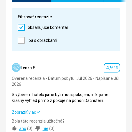
chybělo bylo místo na sušení mokrého oblečení z
Služby
5,0
/ 5
lyží.
Cena
5,0
/ 5
Filtrovať recenzie
Táto recenzia bola preložená automaticky pomocou
Google Translate
obsahujúce komentár
iba s obrázkami
4,9
Lenka F.
/ 5
Hodnotenie
Overená recenzia
Dátum pobytu: Júl 2026
Napísané Júl
2026
S výběrem hotelu jsme byli moc spokojeni, měli jsme
krásný výhled přímo z pokoje na pohoří Dachstein.
S výběrem hotelu jsme byli moc spokojeni, měli jsme
Zobraziť viac
krásný výhled přímo z pokoje na pohoří Dachstein.
Bola táto recenzia užitočná?
áno
(
0
)
nie
(
0
)
Strava
5,0
/ 5