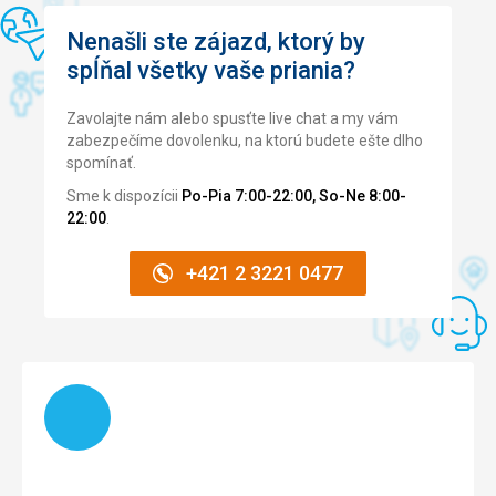
Nenašli ste zájazd, ktorý by
spĺňal všetky vaše priania?
Zavolajte nám alebo spusťte live chat a my vám
zabezpečíme dovolenku, na ktorú budete ešte dlho
spomínať.
Sme k dispozícii
Po-Pia 7:00-22:00, So-Ne 8:00-
22:00
.
+421 2 3221 0477
Načítam