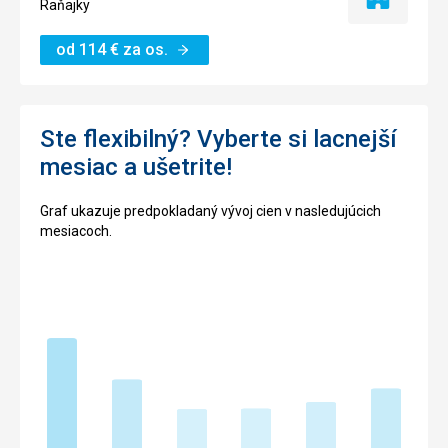
Iba
Raňajky
ubytovanie
od
114
€
za os.
Ste flexibilný? Vyberte si lacnejší
mesiac a ušetrite!
Graf ukazuje predpokladaný vývoj cien v nasledujúcich
mesiacoch.