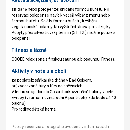
Restaurace, bary, stravování
snídaně
nebo
polopenze
: snídaně formou bufetu. Při
rezervaci polopenze navíc k večeři výběr z menu nebo
formou bufetu. Saláty formou bufetu, k výběru
vegetariánské pokrmy. Na vyžádání strava pro alergiky.
Pobyty přes silvestrovský termín (31. 12.) možné pouze s
polopenzí.
Fitness a lázně
COOEE relax zóna s finskou saunou a biosaunou. Fitness.
Aktivity v hotelu a okolí
za poplatek: sáňkařská dráha v Bad Goisern,
průvodcované túry a túry na sněžnicích.
V lednu se sjedou do Gosau horkovzdušné balóny z celé
Evropy (v rámci mezinárodní Alpentrophy zde bude až 40
balónů).
Pro rodiny: dětská herna.
Popisy, recenzie a fotografie uvedené v informáciách