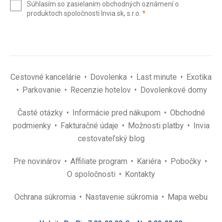
Súhlasím so zasielaním obchodných oznámení o
mail
(povinné)
produktoch spoločnosti Invia.sk, s.r.o.
*
(povinné)
*
Cestovné kancelárie
Dovolenka
Last minute
Exotika
Parkovanie
Recenzie hotelov
Dovolenkové domy
Časté otázky
Informácie pred nákupom
Obchodné
podmienky
Fakturačné údaje
Možnosti platby
Invia
cestovateľský blog
Pre novinárov
Affiliate program
Kariéra
Pobočky
O spoločnosti
Kontakty
Ochrana súkromia
Nastavenie súkromia
Mapa webu