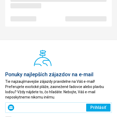
Ponuky najlepších zájazdov na e-mail
Tie najzaujímavejšie zájazdy pravidelne na Váš e-mail!
Preferujete exotické pláže, zasnežené ľadovce alebo plavbu
loďou? Vždy nájdete to, čo hľadáte. Nebojte, Váš e-mail
neposkytneme nikomu inému.
Zadajte
Prihlásiť
svoj
e-