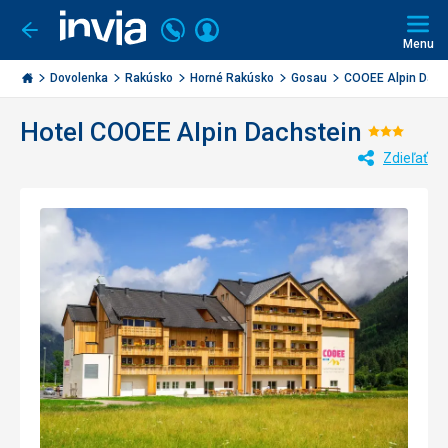
Volajte
Prihlásiť
Ísť
späť
+421
Menu
sa
2
Invia.sk
3221
Dovolenka
Rakúsko
Horné Rakúsko
Gosau
COOEE Alpin Dach
0477
Hotel COOEE Alpin Dachstein
Hodnot
Zdieľať
3/5