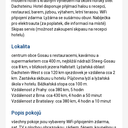
moderní hotel s krásným výhledem na okolní horský svět
Dachsteinu. Hotel disponuje přijímací halou s recepcí,
restaurací, barem, jizbou, výtahem, letní terasou. WiFi
připojení zdarma. Lyžárna se sušárnou obuvi. Nabíječka
pro elektroauta (za poplatek, dle informací na místě).
Skipas servis (možnost zakoupení skipasu na recepci
hotelu).
Lokalita
centrum obce Gosau s restauracemi, kavárnou a
supermarketem cca 400 m, nejbližší nádraží Steeg-Gosau
cca 8 km, v blízkosti jezera Hallstatt. Lyžařská oblast
Dachstein-West s cca 120 km sjezdovek je vzdálena cca 2
km. Zastávka skibusu u hotelu. Půjčovna lyží a lyžařská
škola v hotelu. Běžkařská stopa cca 100 m.
Vzdálenost z Prahy: cca 380 km, 5 hodin
Vzdálenost z Brna: cca 430 km, 4 hodin a 50 minut
Vzdálenost z Bratislavy: cca 380 km, 4 hodin a 10 minut
Popis pokojů
všechny pokoje jsou vybaveny WiFi připojením zdarma,
sat. TV s plochou obrazovkou, rádiem, fénem, koupelnou s