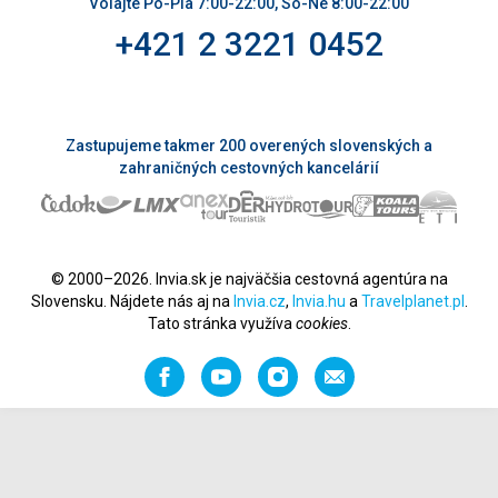
Volajte Po-Pia 7:00-22:00, So-Ne 8:00-22:00
+421 2 3221 0452
Zastupujeme takmer 200 overených slovenských a
zahraničných cestovných kancelárií
© 2000–2026. Invia.sk je najväčšia cestovná agentúra na
Slovensku. Nájdete nás aj na
Invia.cz
,
Invia.hu
a
Travelplanet.pl
.
Tato stránka využíva
cookies
.
Facebook
YouTube
Instagram
Odporučiť