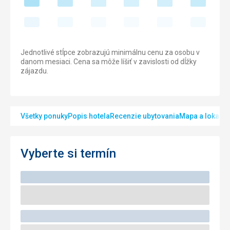
Jednotlivé stĺpce zobrazujú minimálnu cenu za osobu v
danom mesiaci. Cena sa môže líšiť v zavislosti od dĺžky
zájazdu.
Všetky ponuky
Popis hotela
Recenzie ubytovania
Mapa a lokalita
Vyberte si termín