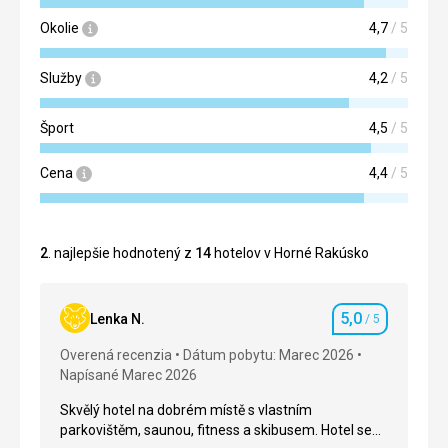
Okolie
4,7
/ 5
Služby
4,2
/ 5
Šport
4,5
/ 5
Cena
4,4
/ 5
2
. najlepšie hodnotený z
14
hotelov v Horné Rakúsko
5,0
Lenka N.
/ 5
Hodnotenie
Overená recenzia
Dátum pobytu: Marec 2026
Napísané Marec 2026
Skvělý hotel na dobrém místě s vlastním
parkovištěm, saunou, fitness a skibusem. Hotel se