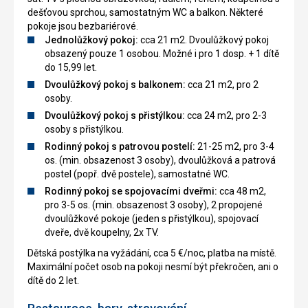
dešťovou sprchou, samostatným WC a balkon. Některé
pokoje jsou bezbariérové.
Jednolůžkový pokoj:
cca 21 m2. Dvoulůžkový pokoj
obsazený pouze 1 osobou. Možné i pro 1 dosp. + 1 dítě
do 15,99 let.
Dvoulůžkový pokoj s balkonem:
cca 21 m2, pro 2
osoby.
Dvoulůžkový pokoj s přistýlkou:
cca 24 m2, pro 2-3
osoby s přistýlkou.
Rodinný pokoj s patrovou postelí:
21-25 m2, pro 3-4
os. (min. obsazenost 3 osoby), dvoulůžková a patrová
postel (popř. dvě postele), samostatné WC.
Rodinný pokoj se spojovacími dveřmi:
cca 48 m2,
pro 3-5 os. (min. obsazenost 3 osoby), 2 propojené
dvoulůžkové pokoje (jeden s přistýlkou), spojovací
dveře, dvě koupelny, 2x TV.
Dětská postýlka na vyžádání, cca 5 €/noc, platba na místě.
Maximální počet osob na pokoji nesmí být překročen, ani o
dítě do 2 let.