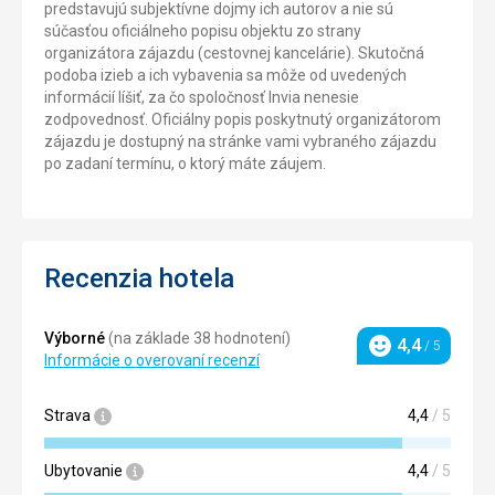
predstavujú subjektívne dojmy ich autorov a nie sú
súčasťou oficiálneho popisu objektu zo strany
organizátora zájazdu (cestovnej kancelárie). Skutočná
podoba izieb a ich vybavenia sa môže od uvedených
informácií líšiť, za čo spoločnosť Invia nenesie
zodpovednosť. Oficiálny popis poskytnutý organizátorom
zájazdu je dostupný na stránke vami vybraného zájazdu
po zadaní termínu, o ktorý máte záujem.
Recenzia hotela
Výborné
(na základe 38 hodnotení)
4,4
/ 5
Hodnotenie
Informácie o overovaní recenzí
Strava
4,4
/ 5
Ubytovanie
4,4
/ 5