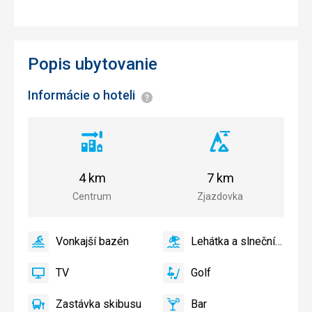
Popis ubytovanie
Informácie o hoteli
Informácie
Vzdialenosť
Vzdialenosť
od
od
centra
zjazdovky
4 km
7 km
mesta
Centrum
Zjazdovka
Vonkajší bazén
Lehátka a slnečníky pri
áno
Vonkajší
áno
Lehátka
bazén
a
TV
Golf
slnečníky
áno
TV
áno
Golf
pri
Zastávka skibusu
Bar
bazéne
Zastávka
Bar