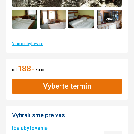
Viac
Viac o ubytovaní
188
od
€
za os.
Vyberte termín
Vybrali sme pre vás
Iba ubytovanie