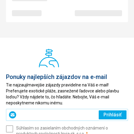
Ponuky najlepších zájazdov na e-mail
Tie najzaujímavejšie zájazdy pravidelne na Váš e-mail!
Preferujete exotické pláže, zasnežené ľadovce alebo plavbu
loďou? Vždy nájdete to, čo hľadáte. Nebojte, Váš e-mail
neposkytneme nikomu inému.
Zadajte
Prihlásiť
svoj
e-
Súhlasím so zasielaním obchodných oznámení o
mail
(povinné)
produktoch spoločnosti Invia.sk, s.r.o.
*