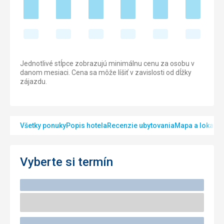
Jednotlivé stĺpce zobrazujú minimálnu cenu za osobu v
danom mesiaci. Cena sa môže líšiť v zavislosti od dĺžky
zájazdu.
Všetky ponuky
Popis hotela
Recenzie ubytovania
Mapa a lokalita
Vyberte si termín