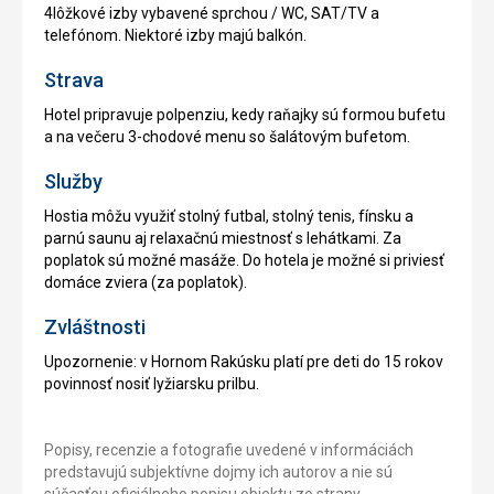
4lôžkové izby vybavené sprchou / WC, SAT/TV a
telefónom. Niektoré izby majú balkón.
Strava
Hotel pripravuje polpenziu, kedy raňajky sú formou bufetu
a na večeru 3-chodové menu so šalátovým bufetom.
Služby
Hostia môžu využiť stolný futbal, stolný tenis, fínsku a
parnú saunu aj relaxačnú miestnosť s lehátkami. Za
poplatok sú možné masáže. Do hotela je možné si priviesť
domáce zviera (za poplatok).
Zvláštnosti
Upozornenie: v Hornom Rakúsku platí pre deti do 15 rokov
povinnosť nosiť lyžiarsku prilbu.
Popisy, recenzie a fotografie uvedené v informáciách
predstavujú subjektívne dojmy ich autorov a nie sú