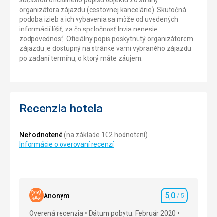
súčasťou oficiálneho popisu objektu zo strany
organizátora zájazdu (cestovnej kancelárie). Skutočná
podoba izieb a ich vybavenia sa môže od uvedených
informácií líšiť, za čo spoločnosť Invia nenesie
zodpovednosť. Oficiálny popis poskytnutý organizátorom
zájazdu je dostupný na stránke vami vybraného zájazdu
po zadaní termínu, o ktorý máte záujem.
Recenzia hotela
Nehodnotené
(na základe 102 hodnotení)
Informácie o overovaní recenzí
5,0
Anonym
/ 5
Hodnotenie
Overená recenzia
Dátum pobytu: Február 2020