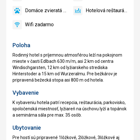
áno
áno
zadarmo
skibusu
Domáce zvieratá povolené
Hotelová reštaurácia
áno
Domáce
áno
Hotelová
zvieratá
reštaurácia
Wifi zadarmo
povolené
áno
Wifi
zadarmo
Poloha
Rodinný hotel s príjemnou atmosférou leží na pokojnom
mieste v časti Edlbach 630 m/m, asi 2 km od centra
Windischgarsten, 12 km od lyžiarskeho strediska
Hinterstoder a 15 km od Wurzeralmu. Pre bežkárov je
pripravená bežecká stopa asi 800 m od hotela.
Vybavenie
K vybaveniu hotela patrí recepcia, reštaurácia, parkovisko,
spoločenská miestnosť, lyžiareň na úschovu lyží a topánok
a seminárna sála pre max. 35 osôb.
Ubytovanie
Pre hostí sú pripravené 1lôžkové, 2lôžkové, 3lôžkové aj