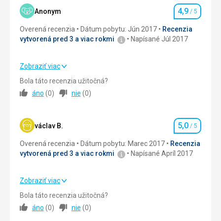
4,9
Okolie
5,0
/ 5
Anonym
/ 5
Hodnotenie
Overená recenzia
Dátum pobytu: Jún 2017
Recenzia
Služby
5,0
/ 5
vytvorená pred 3 a viac rokmi
Napísané Júl 2017
Cena
5,0
/ 5
Zobraziť viac
Strava
5,0
/ 5
Strava
Bola táto recenzia užitočná?
Polopenze výborná, snídaně formou bufetu - vše v
áno
(
0
)
nie
(
0
)
Ubytovanie
5,0
/ 5
dostatečné míře a rozmanitosti, večeře bohaté (3 chody),
porce dostatečné.
Okolie
5,0
/ 5
Ubytovanie
5,0
václav B.
/ 5
Hodnotenie
Výborné ubytování, velmi příjemný personál, vybavení
Služby
5,0
/ 5
Overená recenzia
Dátum pobytu: Marec 2017
Recenzia
pokoje odpovídá ceně.
vytvorená pred 3 a viac rokmi
Napísané Apríl 2017
Cena
4,0
/ 5
Služby
Hotel mohu doporučit, byli jsme spokojeni jak s kvalitou
ubytování, vybavením pokojů, tak i s obsluhou -
Zobraziť viac
zaměstnanci hotelu velmi vstřícní a milí.
Strava
5,0
/ 5
Bola táto recenzia užitočná?
Táto recenzia bola preložená automaticky pomocou
áno
(
0
)
nie
(
0
)
Ubytovanie
5,0
/ 5
Google Translate