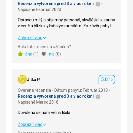
Recenzia vytvorená pred 3 a viac rokmi
Napísané Február 2020
Opravdu milý a příjemný personál, skvělé jídlo, sauna
v ceně a blízko lyžařským areálům. Za závěr pobytu
jsme dostali ještě dárek , takže doporučuji;)
Opravdu milý a příjemný personál, skvělé jídlo, sauna
Zobraziť viac
v ceně a blízko lyžařským areálům. Za závěr pobytu
Bola táto recenzia užitočná?
jsme dostali ještě dárek , takže doporučuji;)
áno
(
1
)
nie
(
0
)
Strava
5,0
/ 5
Ubytovanie
5,0
/ 5
5,0
Jitka P.
/ 5
Hodnotenie
Okolie
5,0
/ 5
Overená recenzia
Dátum pobytu: Február 2018
Recenzia vytvorená pred 3 a viac rokmi
Služby
5,0
/ 5
Napísané Marec 2018
Cena
5,0
/ 5
Dovolená se nám velmi líbila.
Dovolená se nám velmi líbila.
Zobraziť viac