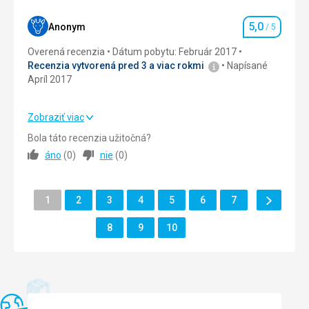
Služby
5,0
/ 5
5,0
Anonym
/ 5
Hodnotenie
Šport
5,0
/ 5
Overená recenzia
Dátum pobytu: Február 2017
Recenzia vytvorená pred 3 a viac rokmi
Napísané
Cena
5,0
/ 5
Apríl 2017
Zobraziť viac
Strava
5,0
/ 5
Bola táto recenzia užitočná?
áno
(
0
)
nie
(
0
)
Ubytovanie
5,0
/ 5
Služby
5,0
/ 5
Ďalšie
Stránka
Stránka
Stránka
Stránka
Stránka
Stránka
Stránka
1
2
3
4
5
6
7
Stránka
Šport
5,0
/ 5
Stránka
Stránka
Stránka
8
9
10
Cena
5,0
/ 5