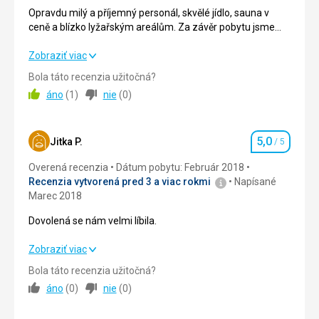
obsluhou - zaměstnanci hotelu velmi vstřícní a milí.
Opravdu milý a příjemný personál, skvělé jídlo, sauna v
ceně a blízko lyžařským areálům. Za závěr pobytu jsme
Táto recenzia bola preložená automaticky pomocou
dostali ještě dárek , takže doporučuji;)
Google Translate
Opravdu milý a příjemný personál, skvělé jídlo, sauna v
Zobraziť viac
ceně a blízko lyžařským areálům. Za závěr pobytu jsme
Bola táto recenzia užitočná?
dostali ještě dárek , takže doporučuji;)
áno
(
1
)
nie
(
0
)
Strava
5,0
/ 5
5,0
Ubytovanie
5,0
/ 5
Jitka P.
/ 5
Hodnotenie
Overená recenzia
Dátum pobytu: Február 2018
Okolie
5,0
/ 5
Recenzia vytvorená pred 3 a viac rokmi
Napísané
Marec 2018
Služby
5,0
/ 5
Dovolená se nám velmi líbila.
Cena
5,0
/ 5
Dovolená se nám velmi líbila.
Zobraziť viac
Bola táto recenzia užitočná?
Strava
5,0
/ 5
áno
(
0
)
nie
(
0
)
Ubytovanie
5,0
/ 5