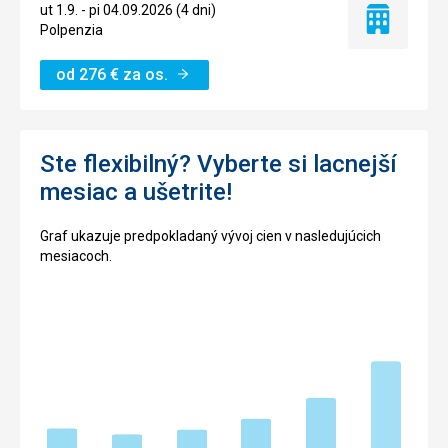
ut 1.9. - pi 04.09.2026 (4 dni)
Iba
Polpenzia
ubytovanie
od
276
€
za os.
Ste flexibilný? Vyberte si lacnejší
mesiac a ušetrite!
Graf ukazuje predpokladaný vývoj cien v nasledujúcich
mesiacoch.