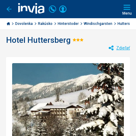
Volajte
Prihlásiť
Ísť
späť
+421
Menu
sa
2
Invia.sk
3221
Dovolenka
Rakúsko
Hinterstoder
Windischgarsten
Huttersber
0477
Hotel Huttersberg
Hodnotenie:
Zdieľať
3/5