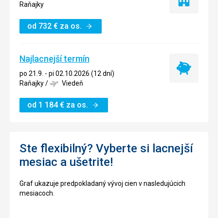
Iba
Raňajky
ubytovanie
od
732
€
za os.
Najlacnejší termín
Najlacnejší
po 21.9. - pi 02.10.2026 (12 dní)
termín
Raňajky
/
Viedeň
od
1 184
€
za os.
Ste flexibilný? Vyberte si lacnejší
mesiac a ušetrite!
Graf ukazuje predpokladaný vývoj cien v nasledujúcich
mesiacoch.