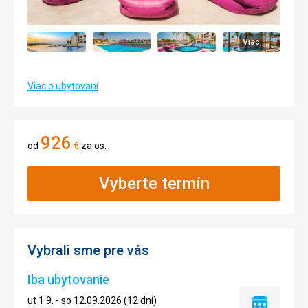
Viac
Viac o ubytovaní
926
od
€
za os.
Vyberte termín
Vybrali sme pre vás
Iba ubytovanie
ut 1.9. - so 12.09.2026 (12 dní)