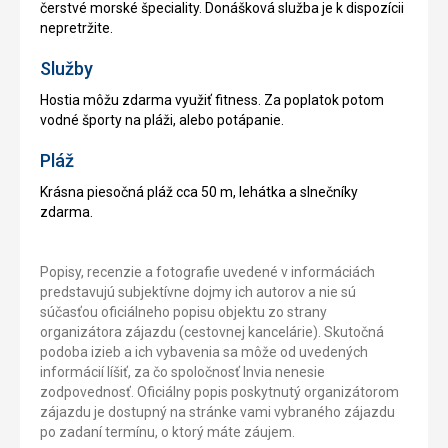
čerstvé morské špeciality. Donášková služba je k dispozícii
nepretržite.
Služby
Hostia môžu zdarma využiť fitness. Za poplatok potom
vodné športy na pláži, alebo potápanie.
Pláž
Krásna piesočná pláž cca 50 m, lehátka a slnečníky
zdarma.
Popisy, recenzie a fotografie uvedené v informáciách
predstavujú subjektívne dojmy ich autorov a nie sú
súčasťou oficiálneho popisu objektu zo strany
organizátora zájazdu (cestovnej kancelárie). Skutočná
podoba izieb a ich vybavenia sa môže od uvedených
informácií líšiť, za čo spoločnosť Invia nenesie
zodpovednosť. Oficiálny popis poskytnutý organizátorom
zájazdu je dostupný na stránke vami vybraného zájazdu
po zadaní termínu, o ktorý máte záujem.