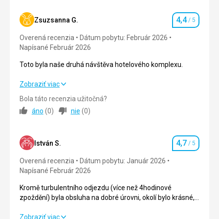
4,4
Zsuzsanna G.
/ 5
Hodnotenie
Overená recenzia
Dátum pobytu: Február 2026
Napísané Február 2026
Toto byla naše druhá návštěva hotelového komplexu.
Toto byla naše druhá návštěva hotelového komplexu.
Zobraziť viac
Bola táto recenzia užitočná?
Strava
3,0
/ 5
áno
(
0
)
nie
(
0
)
Ubytovanie
4,0
/ 5
4,7
Okolie
5,0
/ 5
István S.
/ 5
Hodnotenie
Overená recenzia
Dátum pobytu: Január 2026
Služby
4,0
/ 5
Napísané Február 2026
Cena
4,0
/ 5
Kromě turbulentního odjezdu (více než 4hodinové
zpoždění) byla obsluha na dobré úrovni, okolí bylo krásné,
voda čistá, pláž se třpytila pískem a prostředí bylo
Pláž
bezpečné.
Kromě turbulentního odjezdu (více než 4hodinové
Zobraziť viac