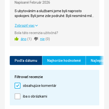
Napísané Február 2026
Cena
5,0
/ 5
S ubytováním a službami jsme byli naprosto
spokojeni. Byli jsme zde podruhé. Byli nesmírně milí
a zdvořilí. Čistota a služby hotelu splňovaly všechny
naše požadavky.
S ubytováním a službami jsme byli naprosto
Zobraziť viac
spokojeni. Byli jsme zde podruhé. Byli nesmírně milí
Bola táto recenzia užitočná?
a zdvořilí. Čistota a služby hotelu splňovaly všechny
áno
(
1
)
nie
(
0
)
naše požadavky.
Strava
5,0
/ 5
Ubytovanie
5,0
/ 5
Podľa dátumu
Najhoršie hodnotené
Najlepšie 
Okolie
5,0
/ 5
Filtrovať recenzie
Služby
5,0
/ 5
obsahujúce komentár
Cena
5,0
/ 5
iba s obrázkami