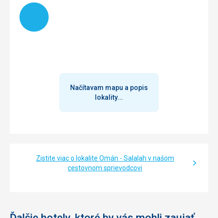
Načítam
Načítavam mapu a popis
lokality...
Zistite viac o lokalite Omán - Salalah v našom
cestovnom sprievodcovi
Ďalšie hotely, ktoré by vás mohli zaujať