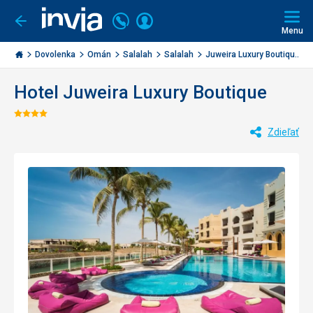
Volajte
Prihlásiť
Ísť
späť
+421
Menu
sa
2
Invia.sk
3221
Dovolenka
Omán
Salalah
Salalah
Juweira Luxury Boutiqu...
0477
Hotel Juweira Luxury Boutique
Hodnotenie:
Zdieľať
4/5