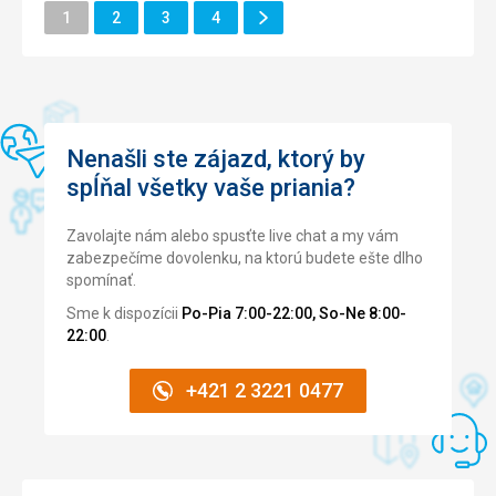
Ďalšie
Stránka
Stránka
Stránka
Stránka
Okolie
1
2
3
4
5,0
/ 5
Stránka
Služby
5,0
/ 5
Cena
5,0
/ 5
Nenašli ste zájazd, ktorý by
Pláž
spĺňal všetky vaše priania?
Pěšky
Strava
Zavolajte nám alebo spusťte live chat a my vám
Spojené arabské emiráty
zabezpečíme dovolenku, na ktorú budete ešte dlho
spomínať.
Ubytovanie
Spojené arabské emiráty
Sme k dispozícii
Po-Pia 7:00-22:00, So-Ne 8:00-
22:00
.
Služby
Spojené arabské emiráty
+421 2 3221 0477
Táto recenzia bola preložená automaticky pomocou
Google Translate