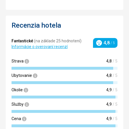
Recenzia hotela
Fantastické
(na základe 25 hodnotení)
4,8
/ 5
Hodnotenie
Informácie o overovaní recenzí
Strava
4,8
/ 5
Ubytovanie
4,8
/ 5
Okolie
4,9
/ 5
Služby
4,9
/ 5
Cena
4,9
/ 5