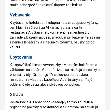
môže zabezpečiť bezplatnú dopravu na letisko.
Vybavenie
K vybaveniu hotela patrí vstupná hala s recepciou, výťahy,
bar, hlavná reštaurácia Al Fanar, rybia a la carte
reštaurácie A s Sammak, konferenčná miestnosť. V
záhrade 2 bazény, jacuzzi, snack bar pri bazéne, terasa na
slnenie s lehátkami a slnečníkmi zdarma, osušky oproti
kauciu.
Ubytovanie
K dispozícii sú klimatizované izby s vlastným balkónom a
výhľadom na oceán. V interiéri izieb sa miešajú európsky a
orientálny štýl. Disponujú TV s plochou obrazovkou,
minibarom a vlastnou kúpeľňou. Apartmány zahŕňajú
oddelenú obývaciu izbu s plyšovou pohovkou.
Strava
Reštaurácie Al Fanar podáva raňajky formou bufetu a
regionálne pokrmy. V reštaurácii a s Sammak sa servírujú