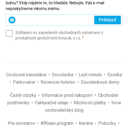
loďou? Vždy nájdete to, čo hľadáte. Nebojte, Váš e-mail
neposkytneme nikomu inému.
Zadajte
Prihlásiť
svoj
e-
Súhlasím so zasielaním obchodných oznámení o
mail
(povinné)
produktoch spoločnosti Invia.sk, s.r.o.
*
(povinné)
*
Cestovné kancelárie
Dovolenka
Last minute
Exotika
Parkovanie
Recenzie hotelov
Dovolenkové domy
Časté otázky
Informácie pred nákupom
Obchodné
podmienky
Fakturačné údaje
Možnosti platby
Invia
cestovateľský blog
Pre novinárov
Affiliate program
Kariéra
Pobočky