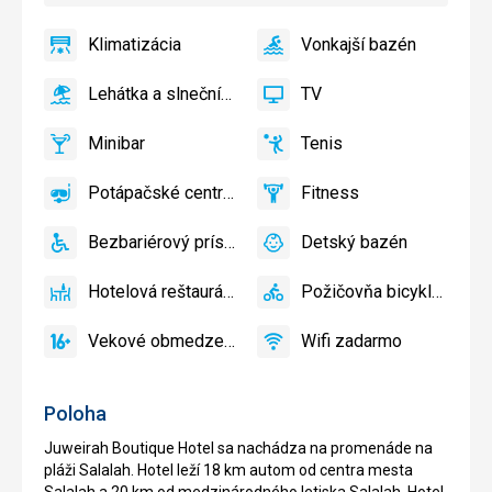
Klimatizácia
Vonkajší bazén
áno
Klimatizácia
áno
Vonkajší
bazén
Lehátka a slnečníky pri bazéne zadarmo
TV
áno
Lehátka
áno
TV
a
Minibar
Tenis
slnečníky
áno
Minibar,
áno
Tenis
pri
Bar
Potápačské centrum
Fitness
bazéne
áno
Potápačské
áno
Fitness
zadarmo,
centrum
Lehátka
Bezbariérový prístup
Detský bazén
áno
Bezbariérový
áno
Detský
a
prístup
bazén
slnečníky
Hotelová reštaurácia
Požičovňa bicyklov
áno
na
Hotelová
áno
Požičovňa
pláži
reštaurácia
bicyklov
Vekové obmedzenie
Wifi zadarmo
zadarmo
áno
Vekové
áno
Wifi
obmedzenie
zadarmo
Poloha
Juweirah Boutique Hotel sa nachádza na promenáde na
pláži Salalah. Hotel leží 18 km autom od centra mesta
Salalah a 20 km od medzinárodného letiska Salalah. Hotel