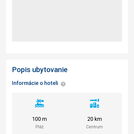
Popis ubytovanie
Informácie o hoteli
Informácie
Vzdialenosť
Vzdialenosť
od
od
pláže
centra
100 m
20 km
mesta
Pláž
Centrum