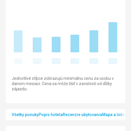
Jednotlivé stĺpce zobrazujú minimálnu cenu za osobu v
danom mesiaci. Cena sa môže líšiť v zavislosti od dĺžky
zájazdu.
Všetky ponuky
Popis hotela
Recenzie ubytovania
Mapa a lokalita