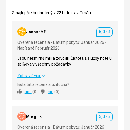
2
. najlepšie hodnotený z
22
hotelov v Omán
5,0
Jánosné F.
/ 5
Hodnotenie
Overená recenzia
Dátum pobytu: Január 2026
Napísané Február 2026
Jsou nesmírně milí a zdvořilí. Čistota a služby hotelu
splňovaly všechny požadavky.
Jsou nesmírně milí a zdvořilí. Čistota a služby hotelu
Zobraziť viac
splňovaly všechny požadavky.
Bola táto recenzia užitočná?
áno
(
0
)
nie
(
0
)
Strava
5,0
/ 5
Ubytovanie
5,0
/ 5
5,0
Okolie
5,0
/ 5
Margit K.
/ 5
Hodnotenie
Overená recenzia
Dátum pobytu: Január 2026
Služby
5,0
/ 5