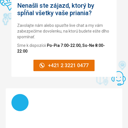
Nenašli ste zájazd, ktorý by
spĺňal všetky vaše priania?
Pláž
Velmi pohodlné, čisté, bezpečné.
Zavolajte nám alebo spusťte live chat a my vám
Strava
zabezpečíme dovolenku, na ktorú budete ešte dlho
Super!
spomínať.
Ubytovanie
Sme k dispozícii
Po-Pia 7:00-22:00, So-Ne 8:00-
Je to čisté, pokoje jsou příjemně velké a kvalita postelí je
22:00
.
dobrá.
Služby
+421 2 3221 0477
Moc se mi líbila možnost půjčovny kol a kurt na padel.
Táto recenzia bola preložená automaticky pomocou
Google Translate
Načítam