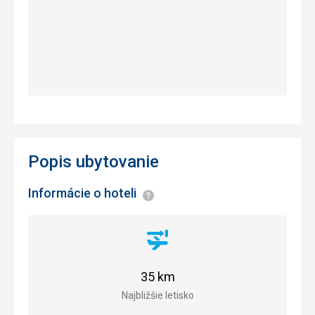
Popis ubytovanie
Informácie o hoteli
Informácie
Vzdialenosť
od
letiska
35 km
Najbližšie letisko