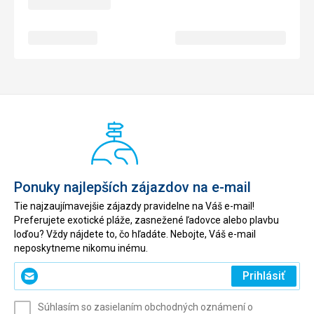
Ponuky najlepších zájazdov na e-mail
Tie najzaujímavejšie zájazdy pravidelne na Váš e-mail!
Preferujete exotické pláže, zasnežené ľadovce alebo plavbu
loďou? Vždy nájdete to, čo hľadáte. Nebojte, Váš e-mail
neposkytneme nikomu inému.
Zadajte
Prihlásiť
svoj
e-
Súhlasím so zasielaním obchodných oznámení o
mail