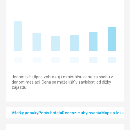
Jednotlivé stĺpce zobrazujú minimálnu cenu za osobu v
danom mesiaci. Cena sa môže líšiť v zavislosti od dĺžky
zájazdu.
Všetky ponuky
Popis hotela
Recenzie ubytovania
Mapa a lokalita