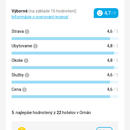
Výborné
(na základe 16 hodnotení)
4,7
/ 5
Hodnotenie
Informácie o overovaní recenzí
Strava
4,6
/ 5
Ubytovanie
4,8
/ 5
Okolie
4,8
/ 5
Služby
4,6
/ 5
Cena
4,6
/ 5
5
. najlepšie hodnotený z
22
hotelov v Omán