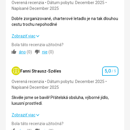
personál!
Overená recenzia
Dátum pobytu: December 2025
Služby
5,0
/ 5
Napísané December 2025
Táto recenzia bola preložená automaticky pomocou
Cena
5,0
/ 5
Google Translate
Dobře zorganizované, charterové letadlo je na tak dlouhou
cestu trochu nepohodlné
Dobře zorganizované, charterové letadlo je na tak dlouhou
Zobraziť viac
cestu trochu nepohodlné
Bola táto recenzia užitočná?
áno
(
0
)
nie
(
0
)
Strava
5,0
/ 5
Ubytovanie
4,0
/ 5
5,0
Fanni Strausz-Széles
/ 5
Hodnotenie
Okolie
5,0
/ 5
Overená recenzia
Dátum pobytu: December 2025
Napísané December 2025
Služby
5,0
/ 5
Skvěle jsme se bavili! Přátelská obsluha, výborné jídlo,
Cena
4,0
/ 5
luxusní prostředí.
Skvěle jsme se bavili! Přátelská obsluha, výborné jídlo,
Zobraziť viac
Pláž
luxusní prostředí.
Písčitá pláž a bar jsou vzdálené 50 metrů.
Bola táto recenzia užitočná?