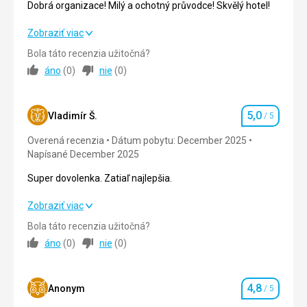
Dobrá organizace! Milý a ochotný průvodce! Skvělý hotel!
Dobrá organizace! Milý a ochotný průvodce! Skvělý hotel!
Zobraziť viac
Bola táto recenzia užitočná?
Strava
5,0
/ 5
áno
(
0
)
nie
(
0
)
Ubytovanie
5,0
/ 5
5,0
Okolie
5,0
/ 5
Vladimír Š.
/ 5
Hodnotenie
Overená recenzia
Dátum pobytu: December 2025
Služby
5,0
/ 5
Napísané December 2025
Cena
5,0
/ 5
Super dovolenka. Zatiaľ najlepšia.
Super dovolenka. Zatiaľ najlepšia.
Zobraziť viac
Pláž
Úžasná pláž! Přístupná pěšky!
Bola táto recenzia užitočná?
Strava
5,0
/ 5
áno
(
0
)
nie
(
0
)
Strava
Rozmanité jídlo, několik restaurací na výběr!
Ubytovanie
5,0
/ 5
Ubytovanie
4,8
Okolie
5,0
/ 5
Anonym
/ 5
Hodnotenie
Fantastická lokalita! Velmi pěkný hotel! Milý a ochotný