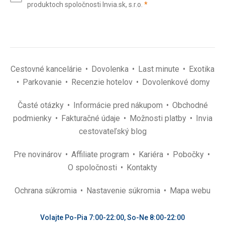
(povinné)
produktoch spoločnosti Invia.sk, s.r.o.
*
(povinné)
*
Cestovné kancelárie
Dovolenka
Last minute
Exotika
Parkovanie
Recenzie hotelov
Dovolenkové domy
Časté otázky
Informácie pred nákupom
Obchodné
podmienky
Fakturačné údaje
Možnosti platby
Invia
cestovateľský blog
Pre novinárov
Affiliate program
Kariéra
Pobočky
O spoločnosti
Kontakty
Ochrana súkromia
Nastavenie súkromia
Mapa webu
Volajte Po-Pia 7:00-22:00, So-Ne 8:00-22:00