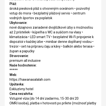
Pláž:
široká piesková pláž s otvoreným oceánom • pozvoľný
vstup do mora • bezplatný plážový servis • centrum
vodných športov za poplatok
Ubytovanie:
nové dizajnovo zariadené dvojlôžkové izby s možnosťou
až 2 prísteliek • kúpeľňa s WC a sušičom na vlasy •
klimatizácia • LED smart TV • bezplatné Wi-Fi pripojenie k
dispozícii v každej izbe • minibar denne dopĺňaný vodou •
trezor • set na prípravu čaju a kávy • balkón alebo terasa •
župan a papučky
Stravovanie:
premium all inclusive
Naše hodnotenie:
*****
Web:
https://hawanasalalah.com
Upútavka:
Exkluzívny hotel
Cena nezahŕňa:
Vstupné víza (do 14 dní zadarmo, 15-30 dní 20
OMR/osoba), platba v hotovosti po prílete (možnosť platby