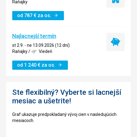
Iba
Raňajky
ubytovanie
od
787
€
za os.
Najlacnejší termín
Najlacnejší
st 2.9. - ne 13.09.2026 (12 dní)
termín
Raňajky
/
Viedeň
od
1 240
€
za os.
Ste flexibilný? Vyberte si lacnejší
mesiac a ušetrite!
Graf ukazuje predpokladaný vývoj cien v nasledujúcich
mesiacoch.