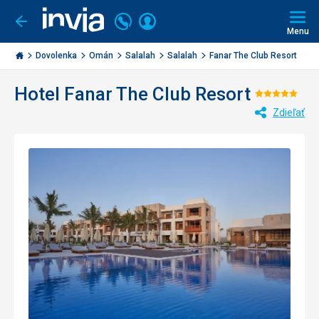
Volajte
Prihlásiť
Ísť
späť
+421
Menu
sa
2
Invia.sk
3221
Dovolenka
Omán
Salalah
Salalah
Fanar The Club Resort
0477
Hotel Fanar The Club Resort
Hodnot
Zdieľať
5/5