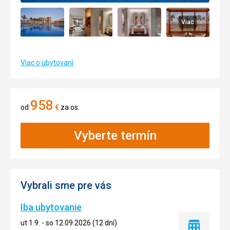
Viac
Viac o ubytovaní
958
od
€
za os.
Vyberte termín
Vybrali sme pre vás
Iba ubytovanie
ut 1.9. - so 12.09.2026 (12 dní)