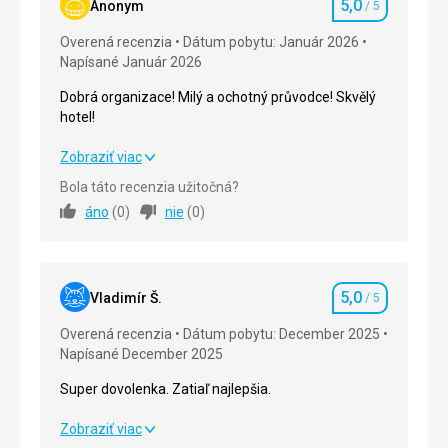
5,0
Anonym
/ 5
Hodnotenie
Overená recenzia
Dátum pobytu: Január 2026
Napísané Január 2026
Dobrá organizace! Milý a ochotný průvodce! Skvělý
hotel!
Dobrá organizace! Milý a ochotný průvodce! Skvělý
Zobraziť viac
hotel!
Bola táto recenzia užitočná?
áno
(
0
)
nie
(
0
)
Strava
5,0
/ 5
Ubytovanie
5,0
/ 5
5,0
Okolie
5,0
/ 5
Vladimír Š.
/ 5
Hodnotenie
Overená recenzia
Dátum pobytu: December 2025
Služby
5,0
/ 5
Napísané December 2025
Cena
5,0
/ 5
Super dovolenka. Zatiaľ najlepšia.
Super dovolenka. Zatiaľ najlepšia.
Zobraziť viac
Pláž