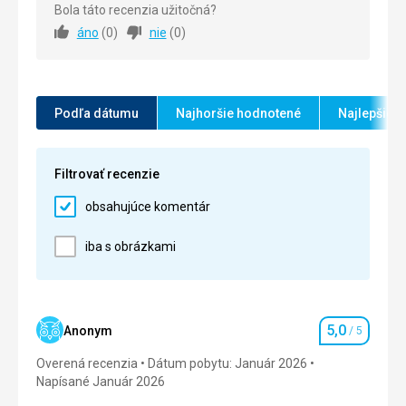
Úžasná pláž! Přístupná pěšky!
Bola táto recenzia užitočná?
Strava
5,0
/ 5
áno
(
0
)
nie
(
0
)
Strava
Rozmanité jídlo, několik restaurací na výběr!
Ubytovanie
5,0
/ 5
Ubytovanie
Okolie
5,0
/ 5
Fantastická lokalita! Velmi pěkný hotel! Milý a
Podľa dátumu
Najhoršie hodnotené
Najlepšie 
ochotný personál!
Služby
5,0
/ 5
Táto recenzia bola preložená automaticky pomocou
Cena
5,0
/ 5
Google Translate
Filtrovať recenzie
obsahujúce komentár
iba s obrázkami
5,0
Anonym
/ 5
Hodnotenie
Overená recenzia
Dátum pobytu: Január 2026
Napísané Január 2026