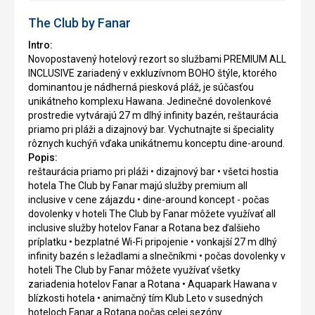
The Club by Fanar
Intro:
Novopostavený hotelový rezort so službami PREMIUM ALL
INCLUSIVE zariadený v exkluzívnom BOHO štýle, ktorého
dominantou je nádherná piesková pláž, je súčasťou
unikátneho komplexu Hawana. Jedinečné dovolenkové
prostredie vytvárajú 27 m dlhý infinity bazén, reštaurácia
priamo pri pláži a dizajnový bar. Vychutnajte si špeciality
rôznych kuchýň vďaka unikátnemu konceptu dine-around.
Popis:
reštaurácia priamo pri pláži • dizajnový bar • všetci hostia
hotela The Club by Fanar majú služby premium all
inclusive v cene zájazdu • dine-around koncept - počas
dovolenky v hoteli The Club by Fanar môžete využívať all
inclusive služby hotelov Fanar a Rotana bez ďalšieho
príplatku • bezplatné Wi-Fi pripojenie • vonkajší 27 m dlhý
infinity bazén s ležadlami a slnečníkmi • počas dovolenky v
hoteli The Club by Fanar môžete využívať všetky
zariadenia hotelov Fanar a Rotana • Aquapark Hawana v
blízkosti hotela • animačný tím Klub Leto v susedných
hoteloch Fanar a Rotana počas celej sezóny