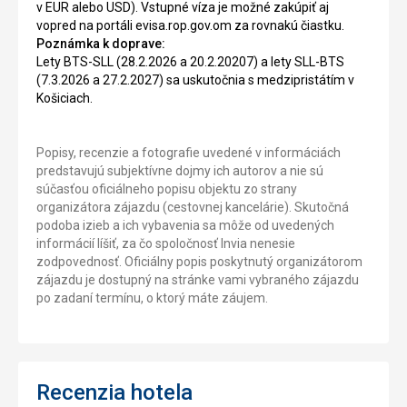
v EUR alebo USD). Vstupné víza je možné zakúpiť aj
vopred na portáli evisa.rop.gov.om za rovnakú čiastku.
Poznámka k doprave:
Lety BTS-SLL (28.2.2026 a 20.2.20207) a lety SLL-BTS
(7.3.2026 a 27.2.2027) sa uskutočnia s medzipristátím v
Košiciach.
Popisy, recenzie a fotografie uvedené v informáciách
predstavujú subjektívne dojmy ich autorov a nie sú
súčasťou oficiálneho popisu objektu zo strany
organizátora zájazdu (cestovnej kancelárie). Skutočná
podoba izieb a ich vybavenia sa môže od uvedených
informácií líšiť, za čo spoločnosť Invia nenesie
zodpovednosť. Oficiálny popis poskytnutý organizátorom
zájazdu je dostupný na stránke vami vybraného zájazdu
po zadaní termínu, o ktorý máte záujem.
Recenzia hotela