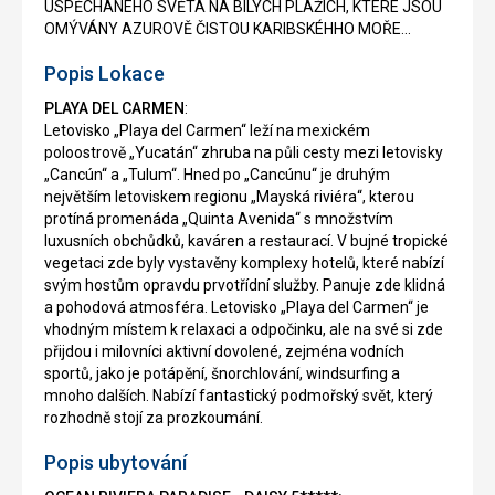
USPĚCHANÉHO SVĚTA NA BÍLÝCH PLÁŽÍCH, KTERÉ JSOU
OMÝVÁNY AZUROVĚ ČISTOU KARIBSKÉHHO MOŘE...
Popis Lokace
PLAYA DEL CARMEN
:
Letovisko „Playa del Carmen“ leží na mexickém
poloostrově „Yucatán“ zhruba na půli cesty mezi letovisky
„Cancún“ a „Tulum“. Hned po „Cancúnu“ je druhým
největším letoviskem regionu „Mayská riviéra“, kterou
protíná promenáda „Quinta Avenida“ s množstvím
luxusních obchůdků, kaváren a restaurací. V bujné tropické
vegetaci zde byly vystavěny komplexy hotelů, které nabízí
svým hostům opravdu prvotřídní služby. Panuje zde klidná
a pohodová atmosféra. Letovisko „Playa del Carmen“ je
vhodným místem k relaxaci a odpočinku, ale na své si zde
přijdou i milovníci aktivní dovolené, zejména vodních
sportů, jako je potápění, šnorchlování, windsurfing a
mnoho dalších. Nabízí fantastický podmořský svět, který
rozhodně stojí za prozkoumání.
Popis ubytování