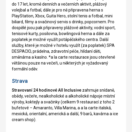
do 17 let, kromě denních a večerních aktivit, plážový
volejbal a fotbal, dále je pro ně připravena herna s
PlayStation, Xbox, Guita Hero, stolní tenis a fotbal, mini
biliard, filmy a svačinový servis s drinky, popcornem. Pro
dospělé jsou pak připraveny plážové aktivity, vodní sport,
tenisové kurty, posilovna, bowlingová herna a dále za
poplatek je možné využít potápěčského centra. Další
služby, které je možné v hotelu využít (za poplatek) SPA
DESPACIO, prádelna, zdravotní péče, hlídaní děti,
směnárna a kasíno. *a la carte restaurace jsou otevřené
většinou pouze na večeři, u některých je vyžadovaný
formální oděv.
Strava
Stravovaní 24 hodinové All Inclusive
zahrnuje snídaně,
obědy, večeře, nealkoholické a alkoholické nápoje místní
výroby, koktejly a svačinky (celkem 9 restaurací z toho 2
bufetové – Amaranto, Villa Marina, a a la carte italská,
mexická, orientalní, americká a další, 9 barů, kavárna a ice
cream shop).