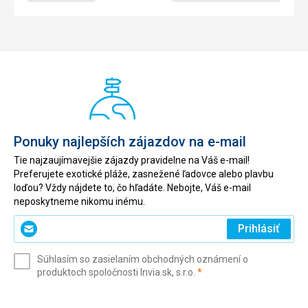
Ponuky najlepších zájazdov na e-mail
Tie najzaujímavejšie zájazdy pravidelne na Váš e-mail!
Preferujete exotické pláže, zasnežené ľadovce alebo plavbu
loďou? Vždy nájdete to, čo hľadáte. Nebojte, Váš e-mail
neposkytneme nikomu inému.
Zadajte
Prihlásiť
svoj
e-
Súhlasím so zasielaním obchodných oznámení o
mail
(povinné)
produktoch spoločnosti Invia.sk, s.r.o.
*
(povinné)
*