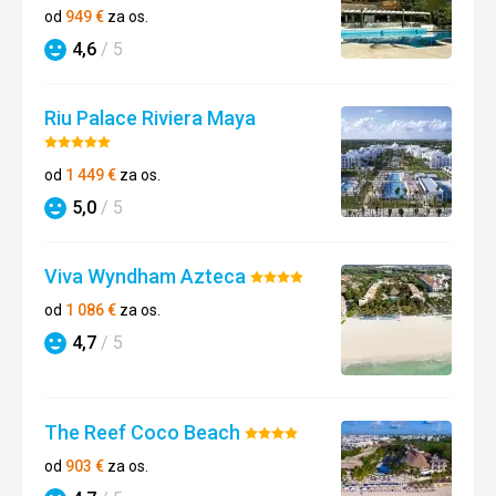
4/5
od
949
€
za os.
4,6
/ 5
Hodnotenie
Riu Palace Riviera Maya
Hodnotenie:
5/5
od
1 449
€
za os.
5,0
/ 5
Hodnotenie
Viva Wyndham Azteca
Hodnotenie:
4/5
od
1 086
€
za os.
4,7
/ 5
Hodnotenie
The Reef Coco Beach
Hodnotenie:
4/5
od
903
€
za os.