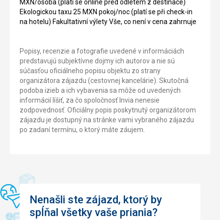
MXN/osoba (platí se online před odletem z destinace)
Ekologickou taxu 25 MXN pokoj/noc (platí se při check-in
na hotelu) Fakultativní výlety Vše, co není v cena zahrnuje
Popisy, recenzie a fotografie uvedené v informáciách
predstavujú subjektívne dojmy ich autorov a nie sú
súčasťou oficiálneho popisu objektu zo strany
organizátora zájazdu (cestovnej kancelárie). Skutočná
podoba izieb a ich vybavenia sa môže od uvedených
informácií líšiť, za čo spoločnosť Invia nenesie
zodpovednosť. Oficiálny popis poskytnutý organizátorom
zájazdu je dostupný na stránke vami vybraného zájazdu
po zadaní termínu, o ktorý máte záujem.
Nenašli ste zájazd, ktorý by
spĺňal všetky vaše priania?