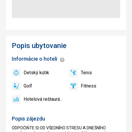
Popis ubytovanie
Informácie o hoteli
Informácie
Detský kútik
Tenis
áno
Detský
áno
Tenis
kútik,
Golf
Fitness
Detský
áno
Golf
áno
Fitness
bazén
Hotelová reštaurácia
áno
Hotelová
reštaurácia
Popis zájezdu
ODPOČIŇTE SI OD VŠEDNÍHO STRESU A DNEŠNÍHO