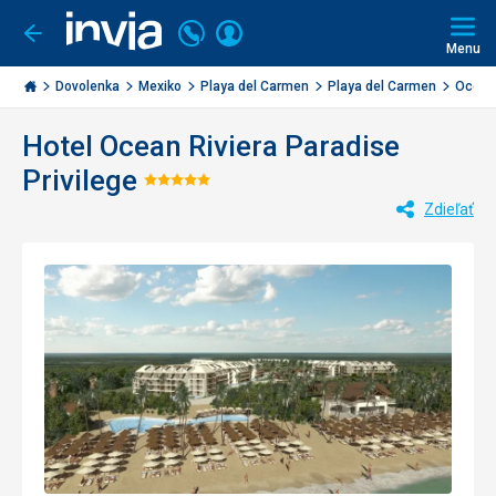
Volajte
Prihlásiť
Ísť
späť
+421
Menu
sa
2
Invia.sk
3221
Dovolenka
Mexiko
Playa del Carmen
Playa del Carmen
Ocean 
0477
Hotel Ocean Riviera Paradise
Privilege
Hodnotenie:
Zdieľať
5/5