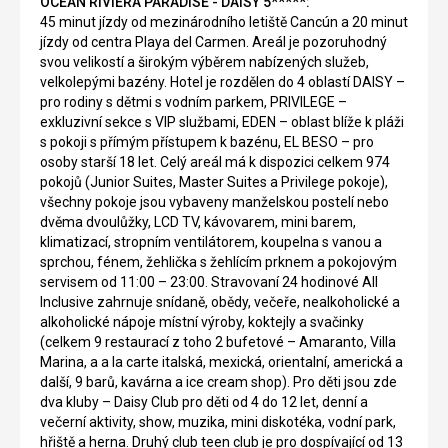
OCEAN RIVIERA PARADISE - DAISY 5*****:
45 minut jízdy od mezinárodního letiště Cancún a 20 minut
jízdy od centra Playa del Carmen. Areál je pozoruhodný
svou velikostí a širokým výběrem nabízených služeb,
velkolepými bazény. Hotel je rozdělen do 4 oblastí DAISY –
pro rodiny s dětmi s vodním parkem, PRIVILEGE –
exkluzivní sekce s VIP službami, EDEN – oblast blíže k pláži
s pokoji s přímým přístupem k bazénu, EL BESO – pro
osoby starší 18 let. Celý areál má k dispozici celkem 974
pokojů (Junior Suites, Master Suites a Privilege pokoje),
všechny pokoje jsou vybaveny manželskou postelí nebo
dvěma dvoulůžky, LCD TV, kávovarem, mini barem,
klimatizací, stropním ventilátorem, koupelna s vanou a
sprchou, fénem, žehlička s žehlícím prknem a pokojovým
servisem od 11:00 – 23:00. Stravovaní 24 hodinové All
Inclusive zahrnuje snídaně, obědy, večeře, nealkoholické a
alkoholické nápoje místní výroby, koktejly a svačinky
(celkem 9 restaurací z toho 2 bufetové – Amaranto, Villa
Marina, a a la carte italská, mexická, orientalní, americká a
další, 9 barů, kavárna a ice cream shop). Pro děti jsou zde
dva kluby – Daisy Club pro děti od 4 do 12 let, denní a
večerní aktivity, show, muzika, mini diskotéka, vodní park,
hřiště a herna. Druhý club teen club je pro dospívající od 13