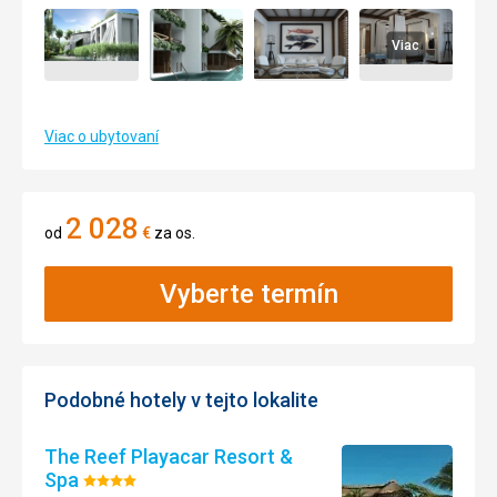
Viac
Viac o ubytovaní
2 028
od
€
za os.
Vyberte termín
Podobné hotely v tejto lokalite
The Reef Playacar Resort &
Spa
Hodnotenie: