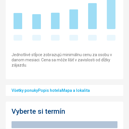
Jednotlivé stĺpce zobrazujú minimálnu cenu za osobu v
danom mesiaci. Cena sa môže líšiť v zavislosti od dĺžky
zájazdu.
Všetky ponuky
Popis hotela
Mapa a lokalita
Vyberte si termín