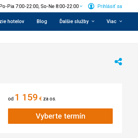
Po-Pia 7:00-22:00, So-Ne 8:00-22:00
Prihlásiť sa
ie hotelov
Blog
Ďalšie služby
Viac
Zdieľať
1 159
od
€
za os.
Vyberte termín