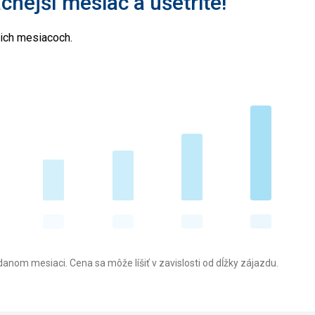
acnejší mesiac a ušetrite!
cich mesiacoch.
anom mesiaci. Cena sa môže líšiť v zavislosti od dĺžky zájazdu.