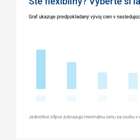
Ste flexibilný? Vyberte si l
Graf ukazuje predpokladaný vývoj cien v nasledujú
Jednotlivé stĺpce zobrazujú minimálnu cenu za osobu v d