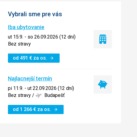
Vybrali sme pre vás
Iba ubytovanie
ut 15.9. - so 26.09.2026 (12 dní)
Iba
Bez stravy
ubytovanie
od
491
€
za os.
Najlacnejší termín
Najlacnejší
pi 11.9. - ut 22.09.2026 (12 dní)
termín
Bez stravy
/
Budapešť
od
1 266
€
za os.