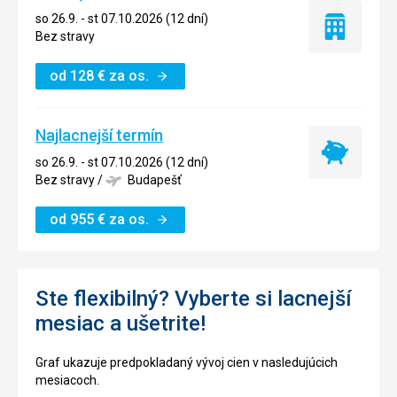
so 26.9. - st 07.10.2026 (12 dní)
Iba
Bez stravy
ubytovanie
od
128
€
za os.
Najlacnejší termín
Najlacnejší
so 26.9. - st 07.10.2026 (12 dní)
termín
Bez stravy
/
Budapešť
od
955
€
za os.
Ste flexibilný? Vyberte si lacnejší
mesiac a ušetrite!
Graf ukazuje predpokladaný vývoj cien v nasledujúcich
mesiacoch.