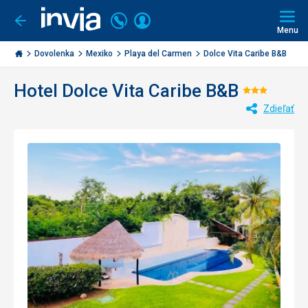
Volajte
Prihlásiť
Ísť
späť
+421
Menu
sa
2
Invia.sk
3221
Dovolenka
Mexiko
Playa del Carmen
Dolce Vita Caribe B&B
0477
Hotel Dolce Vita Caribe B&B
Hodnote
Zdieľať
3/5