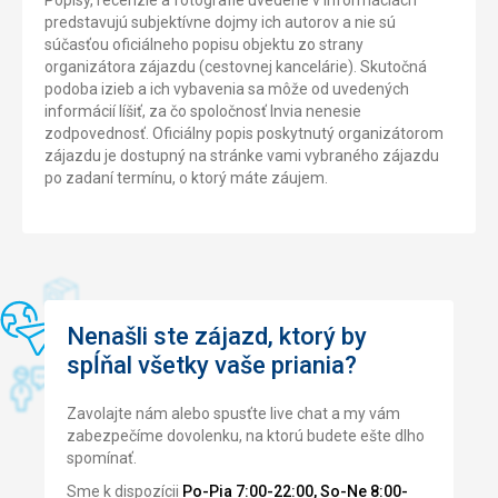
predstavujú subjektívne dojmy ich autorov a nie sú
súčasťou oficiálneho popisu objektu zo strany
organizátora zájazdu (cestovnej kancelárie). Skutočná
podoba izieb a ich vybavenia sa môže od uvedených
informácií líšiť, za čo spoločnosť Invia nenesie
zodpovednosť. Oficiálny popis poskytnutý organizátorom
zájazdu je dostupný na stránke vami vybraného zájazdu
po zadaní termínu, o ktorý máte záujem.
Nenašli ste zájazd, ktorý by
spĺňal všetky vaše priania?
Zavolajte nám alebo spusťte live chat a my vám
zabezpečíme dovolenku, na ktorú budete ešte dlho
spomínať.
Sme k dispozícii
Po-Pia 7:00-22:00, So-Ne 8:00-