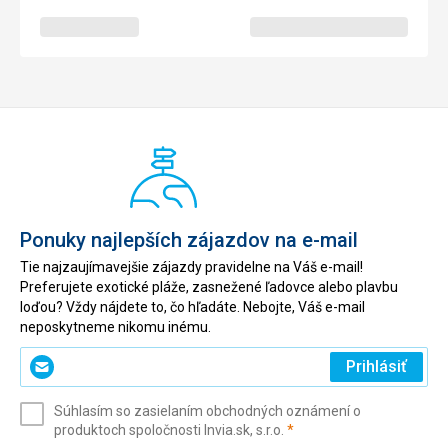
Ponuky najlepších zájazdov na e-mail
Tie najzaujímavejšie zájazdy pravidelne na Váš e-mail!
Preferujete exotické pláže, zasnežené ľadovce alebo plavbu
loďou? Vždy nájdete to, čo hľadáte. Nebojte, Váš e-mail
neposkytneme nikomu inému.
Zadajte
Prihlásiť
svoj
e-
Súhlasím so zasielaním obchodných oznámení o
mail
(povinné)
produktoch spoločnosti Invia.sk, s.r.o.
*
(povinné)
*