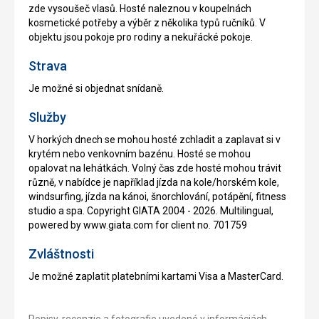
zde vysoušeč vlasů. Hosté naleznou v koupelnách
kosmetické potřeby a výběr z několika typů ručníků. V
objektu jsou pokoje pro rodiny a nekuřácké pokoje.
Strava
Je možné si objednat snídaně.
Služby
V horkých dnech se mohou hosté zchladit a zaplavat si v
krytém nebo venkovním bazénu. Hosté se mohou
opalovat na lehátkách. Volný čas zde hosté mohou trávit
různě, v nabídce je například jízda na kole/horském kole,
windsurfing, jízda na kánoi, šnorchlování, potápění, fitness
studio a spa. Copyright GIATA 2004 - 2026. Multilingual,
powered by www.giata.com for client no. 701759
Zvláštnosti
Je možné zaplatit platebními kartami Visa a MasterCard.
Popisy, recenzie a fotografie uvedené v informáciách