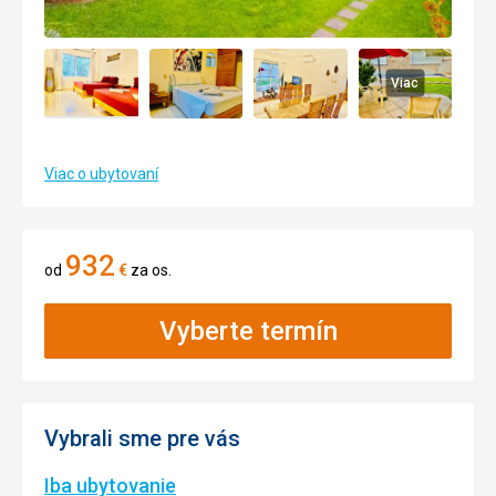
Viac
Viac o ubytovaní
932
od
€
za os.
Vyberte termín
Vybrali sme pre vás
Iba ubytovanie