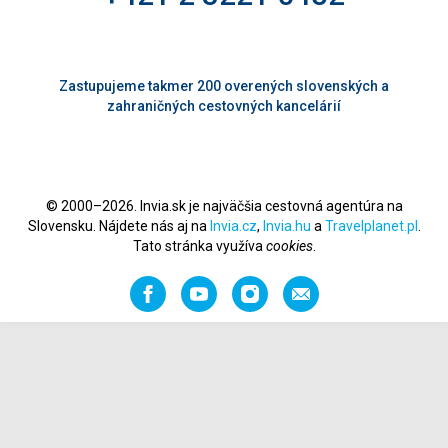
Zastupujeme takmer 200 overených slovenských a
zahraničných cestovných kancelárií
© 2000–2026. Invia.sk je najväčšia cestovná agentúra na
Slovensku. Nájdete nás aj na
Invia.cz
,
Invia.hu
a
Travelplanet.pl
.
Tato stránka využíva
cookies
.
Facebook
YouTube
Instagram
Odporučiť