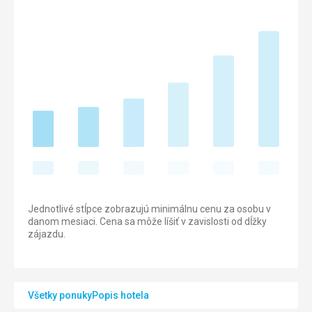
Jednotlivé stĺpce zobrazujú minimálnu cenu za osobu v
danom mesiaci. Cena sa môže líšiť v zavislosti od dĺžky
zájazdu.
Všetky ponuky
Popis hotela