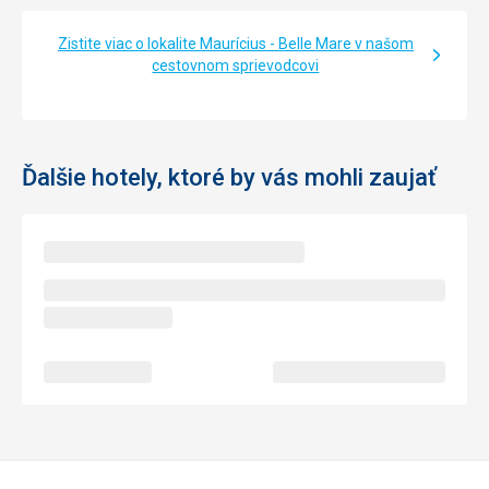
si počkat, tak se někdy také tak chovali. Výběr drinků a pití
byl však dostatečný, přišli jsme si na své.
Zistite viac o lokalite Maurícius - Belle Mare v našom
cestovnom sprievodcovi
Táto recenzia bola preložená automaticky pomocou
Google Translate
Ďalšie hotely, ktoré by vás mohli zaujať