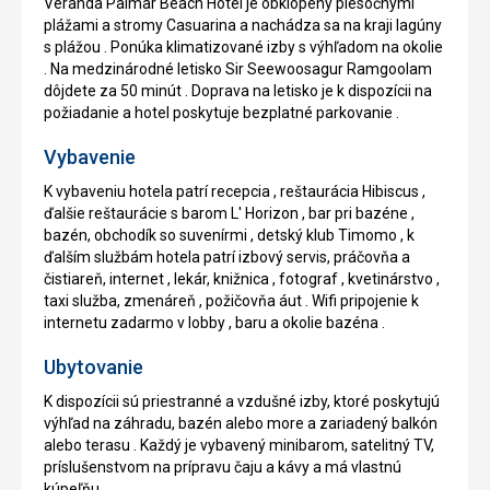
Veranda Palmar Beach Hotel je obklopený piesočnými
plážami a stromy Casuarina a nachádza sa na kraji lagúny
s plážou . Ponúka klimatizované izby s výhľadom na okolie
. Na medzinárodné letisko Sir Seewoosagur Ramgoolam
dôjdete za 50 minút . Doprava na letisko je k dispozícii na
požiadanie a hotel poskytuje bezplatné parkovanie .
Vybavenie
K vybaveniu hotela patrí recepcia , reštaurácia Hibiscus ,
ďalšie reštaurácie s barom L' Horizon , bar pri bazéne ,
bazén, obchodík so suvenírmi , detský klub Timomo , k
ďalším službám hotela patrí izbový servis, práčovňa a
čistiareň, internet , lekár, knižnica , fotograf , kvetinárstvo ,
taxi služba, zmenáreň , požičovňa áut . Wifi pripojenie k
internetu zadarmo v lobby , baru a okolie bazéna .
Ubytovanie
K dispozícii sú priestranné a vzdušné izby, ktoré poskytujú
výhľad na záhradu, bazén alebo more a zariadený balkón
alebo terasu . Každý je vybavený minibarom, satelitný TV,
príslušenstvom na prípravu čaju a kávy a má vlastnú
kúpeľňu .