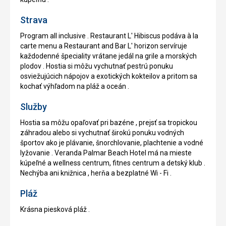
Strava
Program all inclusive . Restaurant L' Hibiscus podáva à la
carte menu a Restaurant and Bar L' horizon servíruje
každodenné špeciality vrátane jedál na grile a morských
plodov . Hostia si môžu vychutnať pestrú ponuku
osviežujúcich nápojov a exotických kokteilov a pritom sa
kochať výhľadom na pláž a oceán .
Služby
Hostia sa môžu opaľovať pri bazéne , prejsť sa tropickou
záhradou alebo si vychutnať širokú ponuku vodných
športov ako je plávanie, šnorchlovanie, plachtenie a vodné
lyžovanie . Veranda Palmar Beach Hotel má na mieste
kúpeľné a wellness centrum, fitnes centrum a detský klub .
Nechýba ani knižnica , herňa a bezplatné Wi - Fi .
Pláž
Krásna piesková pláž .