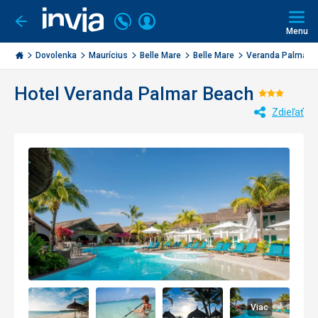
Volajte
Prihlásiť
Ísť
späť
+421
Menu
sa
2
Invia.sk
3221
Dovolenka
Maurícius
Belle Mare
Belle Mare
Veranda Palmar 
0477
Hotel Veranda Palmar Beach
Hodnot
Zdieľať
3/5
Viac