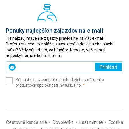
Ponuky najlepších zájazdov na e-mail
Tie najzaujímavejšie zájazdy pravidelne na Váš e-mail!
Preferujete exotické pláže, zasnežené ľadovce alebo plavbu
loďou? Vždy nájdete to, čo hľadáte. Nebojte, Váš e-mail
neposkytneme nikomu inému.
Zadajte
Prihlásiť
svoj
e-
Súhlasím so zasielaním obchodných oznámení o
mail
(povinné)
produktoch spoločnosti Invia.sk, s.r.o.
*
(povinné)
*
Cestovné kancelárie
Dovolenka
Last minute
Exotika