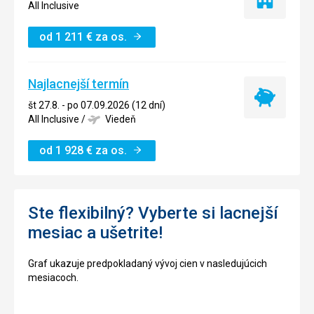
Iba
All Inclusive
ubytovanie
od
1 211
€
za os.
Najlacnejší termín
Najlacnejší
št 27.8. - po 07.09.2026 (12 dní)
termín
All Inclusive
/
Viedeň
od
1 928
€
za os.
Ste flexibilný? Vyberte si lacnejší
mesiac a ušetrite!
Graf ukazuje predpokladaný vývoj cien v nasledujúcich
mesiacoch.