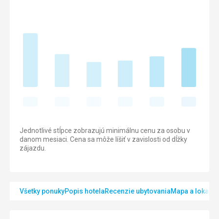
Jednotlivé stĺpce zobrazujú minimálnu cenu za osobu v
danom mesiaci. Cena sa môže líšiť v zavislosti od dĺžky
zájazdu.
Všetky ponuky
Popis hotela
Recenzie ubytovania
Mapa a lokalita