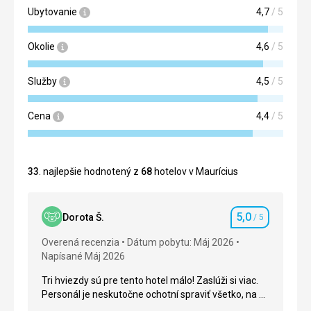
Ubytovanie
4,7
/ 5
Okolie
4,6
/ 5
Služby
4,5
/ 5
Cena
4,4
/ 5
33
. najlepšie hodnotený z
68
hotelov v Maurícius
5,0
Dorota Š.
/ 5
Hodnotenie
Overená recenzia
Dátum pobytu: Máj 2026
Napísané Máj 2026
Tri hviezdy sú pre tento hotel málo! Zaslúži si viac.
Personál je neskutočne ochotní spraviť všetko, na čo
si len človek spomenie. A čo je potrebné povedať