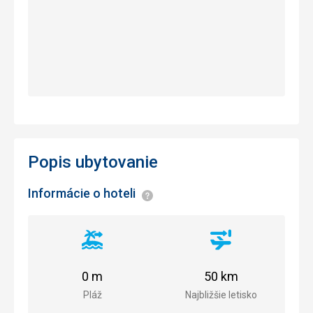
Popis ubytovanie
Informácie o hoteli
Informácie
Vzdialenosť
Vzdialenosť
od
od
pláže
letiska
0 m
50 km
Pláž
Najbližšie letisko