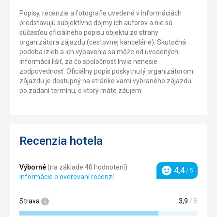
Popisy, recenzie a fotografie uvedené v informáciách
predstavujú subjektívne dojmy ich autorov a nie sú
súčasťou oficiálneho popisu objektu zo strany
organizátora zájazdu (cestovnej kancelárie). Skutočná
podoba izieb a ich vybavenia sa môže od uvedených
informácií líšiť, za čo spoločnosť Invia nenesie
zodpovednosť. Oficiálny popis poskytnutý organizátorom
zájazdu je dostupný na stránke vami vybraného zájazdu
po zadaní termínu, o ktorý máte záujem.
Recenzia hotela
Výborné
(na základe 40 hodnotení)
4,4
/ 5
Hodnotenie
Informácie o overovaní recenzí
Strava
3,9
/ 5