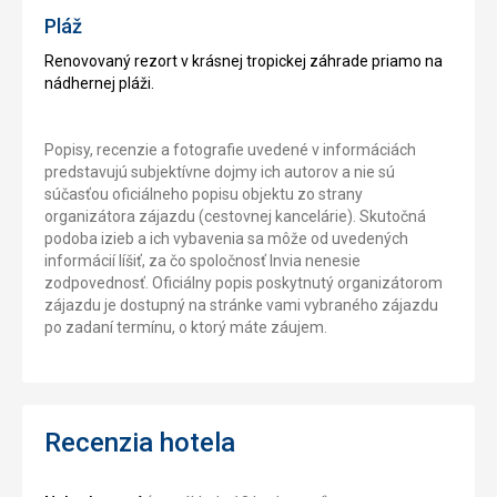
Pláž
Renovovaný rezort v krásnej tropickej záhrade priamo na
nádhernej pláži.
Popisy, recenzie a fotografie uvedené v informáciách
predstavujú subjektívne dojmy ich autorov a nie sú
súčasťou oficiálneho popisu objektu zo strany
organizátora zájazdu (cestovnej kancelárie). Skutočná
podoba izieb a ich vybavenia sa môže od uvedených
informácií líšiť, za čo spoločnosť Invia nenesie
zodpovednosť. Oficiálny popis poskytnutý organizátorom
zájazdu je dostupný na stránke vami vybraného zájazdu
po zadaní termínu, o ktorý máte záujem.
Recenzia hotela