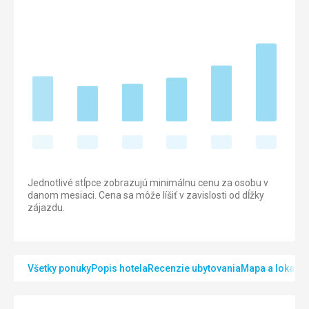
Jednotlivé stĺpce zobrazujú minimálnu cenu za osobu v
danom mesiaci. Cena sa môže líšiť v zavislosti od dĺžky
zájazdu.
Všetky ponuky
Popis hotela
Recenzie ubytovania
Mapa a lokalita