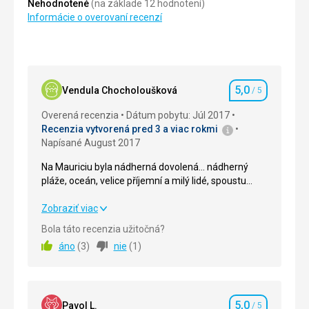
Nehodnotené
(na základe 12 hodnotení)
Informácie o overovaní recenzí
5,0
Vendula Chocholoušková
/ 5
Hodnotenie
Overená recenzia
Dátum pobytu: Júl 2017
Recenzia vytvorená pred 3 a viac rokmi
Napísané August 2017
Na Mauriciu byla nádherná dovolená... nádherný
pláže, oceán, velice příjemní a milý lidé, spoustu
aktivit, ubytování ne nejvyšší úrovni... prostě takové
dovolené se říká ráj na zemi...
Na Mauriciu byla nádherná dovolená... nádherný
Zobraziť viac
pláže, oceán, velice příjemní a milý lidé, spoustu
Bola táto recenzia užitočná?
aktivit, ubytování ne nejvyšší úrovni... prostě takové
áno
(
3
)
nie
(
1
)
dovolené se říká ráj na zemi...
Strava
5,0
/ 5
5,0
Ubytovanie
5,0
/ 5
Pavol L.
/ 5