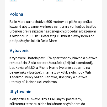
áno
Požičovňa
áno
Kuchynský
bicyklov
kút
Poloha
Belle Mare sa nachádza 600 metrov od pláže a ponúka
luxusné ubytovanie, wellness centrum s vonkajšou časťou
určenou pre realizáciu najrôznejších procedúr a bazénom
s rozlohou 2 000 m². Hotel stojí 10 minút plavby loďou od
potápačských lokalít Bella Mare.
Vybavenie
K vybaveniu hotela patrí 174 apartmánov, hlavná a plážová
reštaurácia, 2 a la carte reštaurácie (ázijská a seafood),
bar, kaviareň LUX a Phone Home (volanie zadarmo na
pevné linky v Európe), internetový kútik a obchody, Wifi
zadarmo. Veľký bazén. Lehátka, slnečníky a plážové
uteráky sú k dispozícii zadarmo.
Ubytovanie
K dispozícii sú svetlé izby s luxusnými posteľami,
súkromnú terasou alebo balkónom a výhľadom do