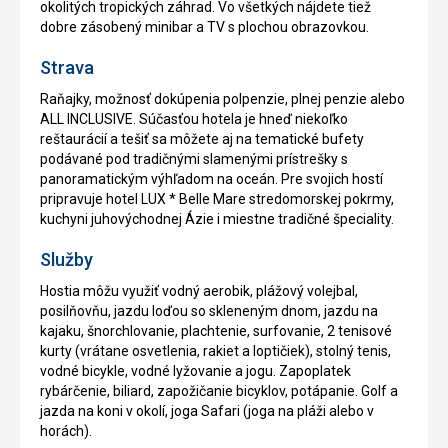
okolitých tropických záhrad. Vo všetkých nájdete tiež
dobre zásobený minibar a TV s plochou obrazovkou.
Strava
Raňajky, možnosť dokúpenia polpenzie, plnej penzie alebo
ALL INCLUSIVE. Súčasťou hotela je hneď niekoľko
reštaurácií a tešiť sa môžete aj na tematické bufety
podávané pod tradičnými slamenými prístrešky s
panoramatickým výhľadom na oceán. Pre svojich hostí
pripravuje hotel LUX * Belle Mare stredomorskej pokrmy,
kuchyni juhovýchodnej Ázie i miestne tradičné špeciality.
Služby
Hostia môžu využiť vodný aerobik, plážový volejbal,
posilňovňu, jazdu loďou so skleneným dnom, jazdu na
kajaku, šnorchlovanie, plachtenie, surfovanie, 2 tenisové
kurty (vrátane osvetlenia, rakiet a loptičiek), stolný tenis,
vodné bicykle, vodné lyžovanie a jogu. Zapoplatek
rybárčenie, biliard, zapožičanie bicyklov, potápanie. Golf a
jazda na koni v okolí, joga Safari (joga na pláži alebo v
horách).