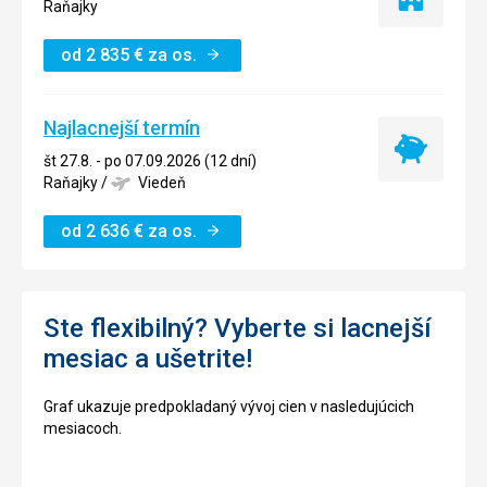
Iba
Raňajky
ubytovanie
od
2 835
€
za os.
Najlacnejší termín
Najlacnejší
št 27.8. - po 07.09.2026 (12 dní)
termín
Raňajky
/
Viedeň
od
2 636
€
za os.
Ste flexibilný? Vyberte si lacnejší
mesiac a ušetrite!
Graf ukazuje predpokladaný vývoj cien v nasledujúcich
mesiacoch.