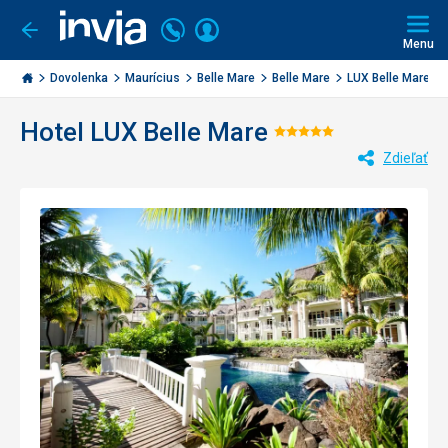
Volajte
Prihlásiť
Ísť
späť
+421
Menu
sa
2
Invia.sk
3221
Dovolenka
Maurícius
Belle Mare
Belle Mare
LUX Belle Mare
0477
Hotel LUX Belle Mare
Hodnotenie:
Zdieľať
5/5