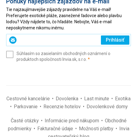
Ponuky najlepších zájazdov na e-mail
sme sa dokonca aj s černoškom predávajúcim suveníry na
Tie najzaujímavejšie zájazdy pravidelne na Váš e-mail!
pláži. Ani títo "plážový obchodníci" neboli takí dotieraví, ako
Preferujete exotické pláže, zasnežené ľadovce alebo plavbu
si ich pamätáme z iných rezortov. No proste paráda -
loďou? Vždy nájdete to, čo hľadáte. Nebojte, Váš e-mail
pohoda, klídek a tabáček...
neposkytneme nikomu inému.
Zadajte
Prihlásiť
svoj
e-
Súhlasím so zasielaním obchodných oznámení o
mail
(povinné)
produktoch spoločnosti Invia.sk, s.r.o.
*
(povinné)
*
Cestovné kancelárie
Dovolenka
Last minute
Exotika
Parkovanie
Recenzie hotelov
Dovolenkové domy
Časté otázky
Informácie pred nákupom
Obchodné
podmienky
Fakturačné údaje
Možnosti platby
Invia
cestovateľský blog