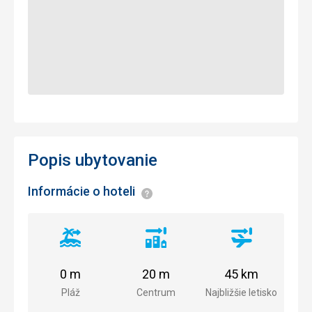
Popis ubytovanie
Informácie o hoteli
Informácie
Vzdialenosť
Vzdialenosť
Vzdialenosť
od
od
od
pláže
centra
letiska
0 m
20 m
45 km
mesta
Pláž
Centrum
Najbližšie letisko