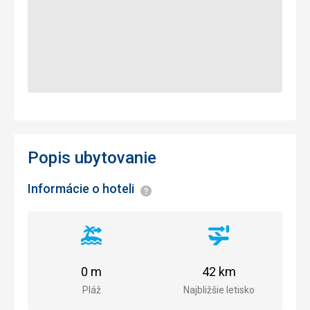
Popis ubytovanie
Informácie o hoteli
Informácie
Vzdialenosť
Vzdialenosť
od
od
pláže
letiska
0 m
42 km
Pláž
Najbližšie letisko