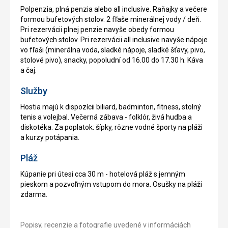
Polpenzia, plná penzia alebo all inclusive. Raňajky a večere
formou bufetových stolov. 2 fľaše minerálnej vody / deň.
Pri rezervácii plnej penzie navyše obedy formou
bufetových stolov. Pri rezervácii all inclusive navyše nápoje
vo fľaši (minerálna voda, sladké nápoje, sladké šťavy, pivo,
stolové pivo), snacky, popoludní od 16.00 do 17.30 h. Káva
a čaj.
Služby
Hostia majú k dispozícii biliard, badminton, fitness, stolný
tenis a volejbal. Večerná zábava - folklór, živá hudba a
diskotéka. Za poplatok: šípky, rôzne vodné športy na pláži
a kurzy potápania.
Pláž
Kúpanie pri útesi cca 30 m - hotelová pláž s jemným
pieskom a pozvoľným vstupom do mora. Osušky na pláži
zdarma.
Popisy, recenzie a fotografie uvedené v informáciách