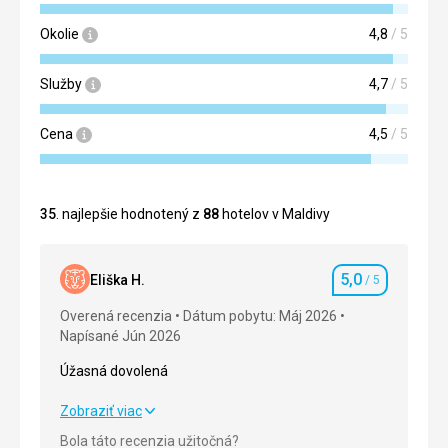
Okolie
4,8
/ 5
Služby
4,7
/ 5
Cena
4,5
/ 5
35
. najlepšie hodnotený z
88
hotelov v Maldivy
5,0
Eliška H.
/ 5
Hodnotenie
Overená recenzia
Dátum pobytu: Máj 2026
Napísané Jún 2026
Úžasná dovolená
Úžasná dovolená
Zobraziť viac
Bola táto recenzia užitočná?