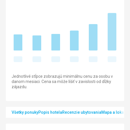
Jednotlivé stĺpce zobrazujú minimálnu cenu za osobu v
danom mesiaci. Cena sa môže líšiť v zavislosti od dĺžky
zájazdu.
Všetky ponuky
Popis hotela
Recenzie ubytovania
Mapa a lokalita