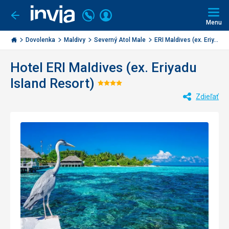
Volajte
Prihlásiť
Ísť
späť
+421
Menu
sa
2
Invia.sk
3221
Dovolenka
Maldivy
Severný Atol Male
ERI Maldives (ex. Eriy...
0477
Hotel ERI Maldives (ex. Eriyadu
Island Resort)
Hodnotenie:
Zdieľať
4/5