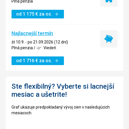
Iba
Plná penzia
ubytovanie
od
1 175
€
za os.
Najlacnejší termín
Najlacnejší
št 10.9. - po 21.09.2026 (12 dní)
termín
Plná penzia
/
Viedeň
od
1 716
€
za os.
Ste flexibilný? Vyberte si lacnejší
mesiac a ušetrite!
Graf ukazuje predpokladaný vývoj cien v nasledujúcich
mesiacoch.