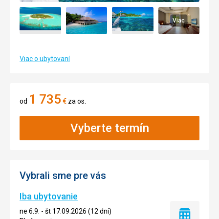
Viac
Viac o ubytovaní
1 735
od
€
za os.
Vyberte termín
Vybrali sme pre vás
Iba ubytovanie
ne 6.9. - št 17.09.2026 (12 dní)