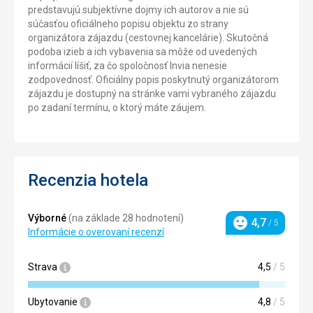
predstavujú subjektívne dojmy ich autorov a nie sú
súčasťou oficiálneho popisu objektu zo strany
organizátora zájazdu (cestovnej kancelárie). Skutočná
podoba izieb a ich vybavenia sa môže od uvedených
informácií líšiť, za čo spoločnosť Invia nenesie
zodpovednosť. Oficiálny popis poskytnutý organizátorom
zájazdu je dostupný na stránke vami vybraného zájazdu
po zadaní termínu, o ktorý máte záujem.
Recenzia hotela
Výborné
(na základe 28 hodnotení)
4,7
/ 5
Hodnotenie
Informácie o overovaní recenzí
Strava
4,5
/ 5
Ubytovanie
4,8
/ 5