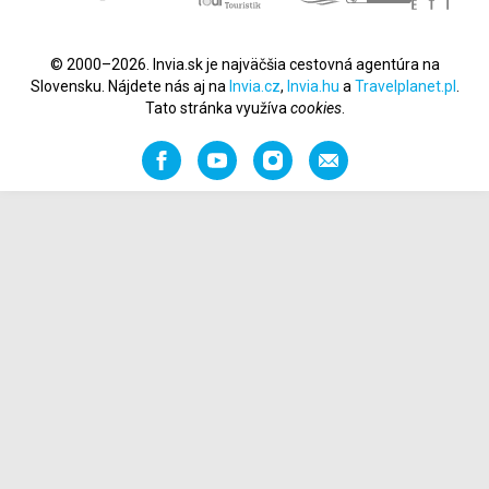
© 2000–2026. Invia.sk je najväčšia cestovná agentúra na
Slovensku. Nájdete nás aj na
Invia.cz
,
Invia.hu
a
Travelplanet.pl
.
Tato stránka využíva
cookies
.
Facebook
YouTube
Instagram
Odporučiť