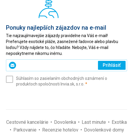
Ponuky najlepších zájazdov na e-mail
Tie najzaujímavejšie zájazdy pravidelne na Váš e-mail!
Preferujete exotické pláže, zasnežené ľadovce alebo plavbu
loďou? Vždy nájdete to, čo hľadáte. Nebojte, Váš e-mail
neposkytneme nikomu inému.
Zadajte
Prihlásiť
svoj
e-
Súhlasím so zasielaním obchodných oznámení o
mail
(povinné)
produktoch spoločnosti Invia.sk, s.r.o.
*
(povinné)
*
Cestovné kancelárie
Dovolenka
Last minute
Exotika
Parkovanie
Recenzie hotelov
Dovolenkové domy