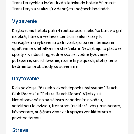
Transfer rýchlou loďou trvá z letiska do hotela 50 minút.
Transfery sa realizujú v denných i nočných hodinách.
Vybavenie
K vybaveniu hotela patrí 4 reštaurácie, niekoľko barov a gril
na pláži, fitnes a welness centrum salón krásy. K
vonkajšiemu vybaveniu patrí vonkajší bazén, terasa na
opaľovanie s lehátkami a slnečníkmi. Nechýbajú tu plážové
športy - windsurfing, vodné skútre, vodné lyžovanie,
potápanie, šnorchlovanie, rôzne hry, squash, stolný tenis,
bedminton a obchody so suvenírmi.
Ubytovanie
K dispozícii je 76 izieb v dvoch typoch ubytovanie "Beach
Club Rooms" a "Deluxe Beach Room". Všetky sú
klimatizované so sociálnym zariadením s vaňou,
satelitnou televíziou, trezorom (niektoré izby), minibarom,
kávovarom, sušičom vlasov stropným ventilátorom a
privátne terasu.
Strava