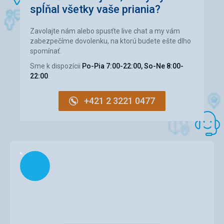
Strava
spĺňal všetky vaše priania?
Chutna a rozmanita
Ubytovanie
Zavolajte nám alebo spusťte live chat a my vám
Izby pekne a udrziavane
zabezpečíme dovolenku, na ktorú budete ešte dlho
spomínať.
Služby
Velmi mili a ustretovi personál
Sme k dispozícii
Po-Pia 7:00-22:00, So-Ne 8:00-
22:00
.
+421 2 3221 0477
Načítam