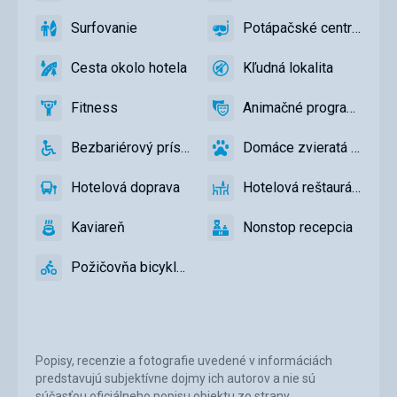
zadarmo,
ihrisko,
Volejbal
Lehátka
Surfovanie
Potápačské centrum
Detský
áno
Surfovanie
áno
Potápačské
a
bazén
centrum
slnečníky
Cesta okolo hotela
Kľudná lokalita
áno
na
Cesta
áno
Kľudná
pláži
okolo
lokalita
Fitness
Animačné programy
zadarmo
hotela
áno
Fitness
áno
Animačné
programy
Bezbariérový prístup
Domáce zvieratá povole
áno
Bezbariérový
áno
Domáce
prístup
zvieratá
Hotelová doprava
Hotelová reštaurácia
povolené
áno
Hotelová
áno
Hotelová
doprava
reštaurácia
Kaviareň
Nonstop recepcia
áno
Kaviareň
áno
Nonstop
recepcia
Požičovňa bicyklov
áno
Požičovňa
bicyklov
Popisy, recenzie a fotografie uvedené v informáciách
predstavujú subjektívne dojmy ich autorov a nie sú
súčasťou oficiálneho popisu objektu zo strany