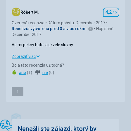
Služby
Velmi mili a ustretovi personál
4,2
Róbert M.
/ 5
Hodnotenie
Overená recenzia
Dátum pobytu: December 2017
Recenzia vytvorená pred 3 a viac rokmi
Napísané
December 2017
Velmi pekny hotel a skvele sluzby
Velmi pekny hotel a skvele sluzby
Zobraziť viac
Bola táto recenzia užitočná?
Strava
4,0
/ 5
áno
(
1
)
nie
(
0
)
Ubytovanie
5,0
/ 5
Stránka
Okolie
1
3,0
/ 5
Služby
4,0
/ 5
Cena
4,0
/ 5
Nenašli ste zájazd, ktorý by