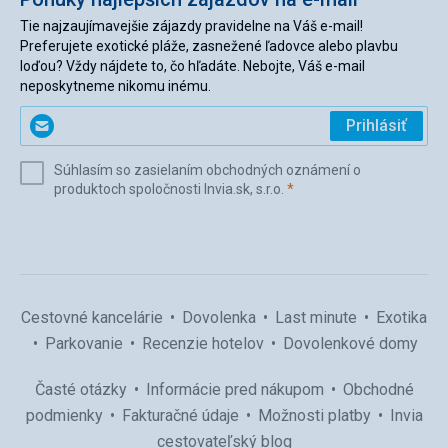
Tie najzaujímavejšie zájazdy pravidelne na Váš e-mail!
Preferujete exotické pláže, zasnežené ľadovce alebo plavbu
loďou? Vždy nájdete to, čo hľadáte. Nebojte, Váš e-mail
neposkytneme nikomu inému.
Zadajte
Prihlásiť
svoj
e-
Súhlasím so zasielaním obchodných oznámení o
mail
(povinné)
produktoch spoločnosti Invia.sk, s.r.o.
*
(povinné)
*
Cestovné kancelárie
Dovolenka
Last minute
Exotika
Parkovanie
Recenzie hotelov
Dovolenkové domy
Časté otázky
Informácie pred nákupom
Obchodné
podmienky
Fakturačné údaje
Možnosti platby
Invia
cestovateľský blog