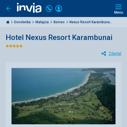
Volajte
Prihlásiť
Ísť
späť
+421
Menu
sa
2
Invia.sk
3221
Dovolenka
Malajzia
Borneo
Nexus Resort Karambuna...
0477
Hotel Nexus Resort Karambunai
Hodnotenie:
Zdieľať
5/5