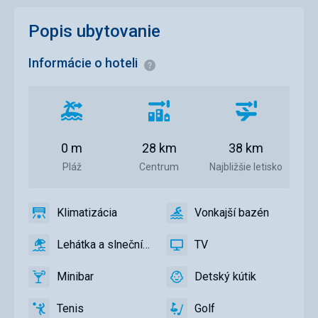
Popis ubytovanie
Informácie o hoteli
Informácie
Vzdialenosť
Vzdialenosť
Vzdialenosť
od
od
od
pláže
centra
letiska
0 m
28 km
38 km
mesta
Pláž
Centrum
Najbližšie letisko
Klimatizácia
Vonkajší bazén
áno
Klimatizácia
áno
Vonkajší
bazén
Lehátka a slnečníky pri bazéne zadarmo
TV
áno
Lehátka
áno
TV
a
Minibar
Detský kútik
slnečníky
áno
Minibar,
áno
Detský
pri
Bar
kútik,
Tenis
Golf
bazéne
Detské
áno
Tenis,
áno
Golf