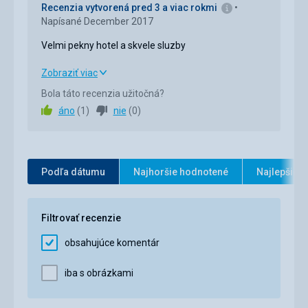
Recenzia vytvorená pred 3 a viac rokmi
Napísané December 2017
Velmi pekny hotel a skvele sluzby
Velmi pekny hotel a skvele sluzby
Zobraziť viac
Bola táto recenzia užitočná?
Strava
4,0
/ 5
áno
(
1
)
nie
(
0
)
Ubytovanie
5,0
/ 5
Okolie
3,0
/ 5
Podľa dátumu
Najhoršie hodnotené
Najlepšie 
Služby
4,0
/ 5
Cena
4,0
/ 5
Filtrovať recenzie
obsahujúce komentár
Strava
Chutna a rozmanita
iba s obrázkami
Ubytovanie
Izby pekne a udrziavane