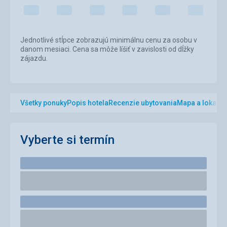
Jednotlivé stĺpce zobrazujú minimálnu cenu za osobu v
danom mesiaci. Cena sa môže líšiť v zavislosti od dĺžky
zájazdu.
Všetky ponuky
Popis hotela
Recenzie ubytovania
Mapa a lokalita
Vyberte si termín