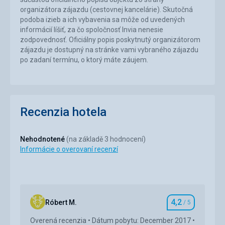
organizátora zájazdu (cestovnej kancelárie). Skutočná
podoba izieb a ich vybavenia sa môže od uvedených
informácií líšiť, za čo spoločnosť Invia nenesie
zodpovednosť. Oficiálny popis poskytnutý organizátorom
zájazdu je dostupný na stránke vami vybraného zájazdu
po zadaní termínu, o ktorý máte záujem.
Recenzia hotela
Nehodnotené
(na základě 3 hodnocení)
Informácie o overovaní recenzí
4,2
Róbert M.
/ 5
Hodnotenie
Overená recenzia
Dátum pobytu: December 2017