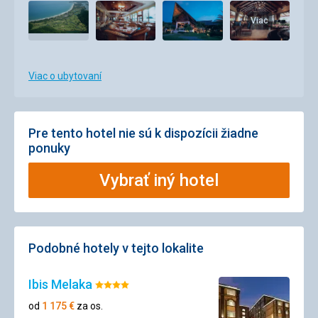
Viac
Viac o ubytovaní
Pre tento hotel nie sú k dispozícii žiadne
ponuky
Vybrať iný hotel
Podobné hotely v tejto lokalite
Ibis Melaka
Hodnotenie:
4/5
od
1 175
€
za os.