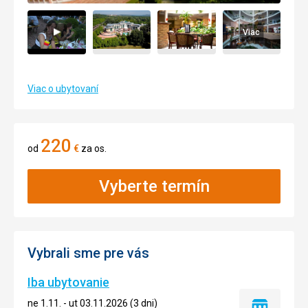
Viac
Viac o ubytovaní
220
od
€
za os.
Vyberte termín
Vybrali sme pre vás
Iba ubytovanie
ne 1.11. - ut 03.11.2026 (3 dni)