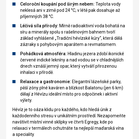
Celoroční koupání pod širým nebem:
Teplota vody
neklesá ani v zimě pod 24 °C, v létě pak dosahuje až
příjemných 38 °C.
Léčivá síla přírody:
Mírně radioaktivní voda bohatá na
síru a minerály spolu s rašelinovým bahnem tvoří
základ vyhlášené „Tradiční hévízské kúry“, která dělá
zázraky s pohybovým aparátem a revmatismem.
Pohádková atmosféra:
Hladinu jezera zdobí ikonické
červené indické lekníny a nad vodou se v chladnějších
dnech vznáší jemný opar, který vytváří přirozenou
inhalaci v přírodě.
Relaxace a gastronomie:
Elegantní lázeňské parky,
pěší zóny plné kaváren a blízkost Balatonu (jen 6 km)
dělají z Hévízu ideální místo pro odpočinek i aktivní
výlety.
Hévíz je to oáza klidu pro každého, kdo hledá únik z
každodenního stresu v unikátním prostředí. Nezapomeňte
navštívit místní vinné sklípky ve čtvrti Egregy, kde po
relaxaci v termálech ochutnáte ta nejlepší maďarská vína
a speciality.