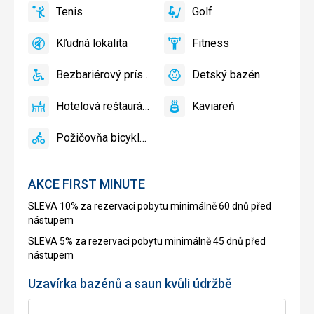
Bar
Tenis
Golf
bazéne
áno
Tenis
áno
Golf
zadarmo
Kľudná lokalita
Fitness
áno
Kľudná
áno
Fitness
lokalita
Bezbariérový prístup
Detský bazén
áno
Bezbariérový
áno
Detský
prístup
bazén
Hotelová reštaurácia
Kaviareň
áno
Hotelová
áno
Kaviareň
reštaurácia
Požičovňa bicyklov
áno
Požičovňa
bicyklov
AKCE FIRST MINUTE
SLEVA 10% za rezervaci pobytu minimálně 60 dnů před
nástupem
SLEVA 5% za rezervaci pobytu minimálně 45 dnů před
nástupem
Uzavírka bazénů a saun kvůli údržbě