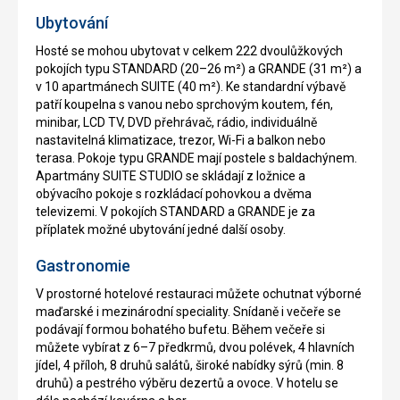
Ubytování
Hosté se mohou ubytovat v celkem 222 dvoulůžkových
pokojích typu STANDARD (20–26 m²) a GRANDE (31 m²) a
v 10 apartmánech SUITE (40 m²). Ke standardní výbavě
patří koupelna s vanou nebo sprchovým koutem, fén,
minibar, LCD TV, DVD přehrávač, rádio, individuálně
nastavitelná klimatizace, trezor, Wi-Fi a balkon nebo
terasa. Pokoje typu GRANDE mají postele s baldachýnem.
Apartmány SUITE STUDIO se skládají z ložnice a
obývacího pokoje s rozkládací pohovkou a dvěma
televizemi. V pokojích STANDARD a GRANDE je za
příplatek možné ubytování jedné další osoby.
Gastronomie
V prostorné hotelové restauraci můžete ochutnat výborné
maďarské i mezinárodní speciality. Snídaně i večeře se
podávají formou bohatého bufetu. Během večeře si
můžete vybírat z 6–7 předkrmů, dvou polévek, 4 hlavních
jídel, 4 příloh, 8 druhů salátů, široké nabídky sýrů (min. 8
druhů) a pestrého výběru dezertů a ovoce. V hotelu se