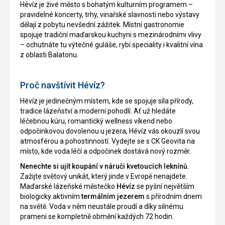
Hévíz je živé město s bohatým kulturním programem –
pravidelné koncerty, trhy, vinařské slavnosti nebo výstavy
dělají z pobytu nevšední zážitek. Místní gastronomie
spojuje tradiční maďarskou kuchyni s mezinárodními vlivy
– ochutnáte tu výtečné guláše, rybí speciality i kvalitní vína
z oblasti Balatonu.
Proč navštívit Hévíz?
Hévíz je jedinečným místem, kde se spojuje síla přírody,
tradice lázeňství a moderní pohodlí. Ať už hledáte
léčebnou kúru, romantický wellness víkend nebo
odpočinkovou dovolenou u jezera, Hévíz vás okouzlí svou
atmosférou a pohostinností. Vydejte se s CK Geovita na
místo, kde voda léčí a odpočinek dostává nový rozměr.
Nenechte si ujít koupání v náruči kvetoucích leknínů.
Zažijte světový unikát, který jinde v Evropě nenajdete.
Maďarské lázeňské městečko
Hévíz
se pyšní největším
biologicky aktivním
termálním jezerem
s přírodním dnem
na světě. Voda v něm neustále proudí a díky silnému
prameni se kompletně obmění každých 72 hodin.