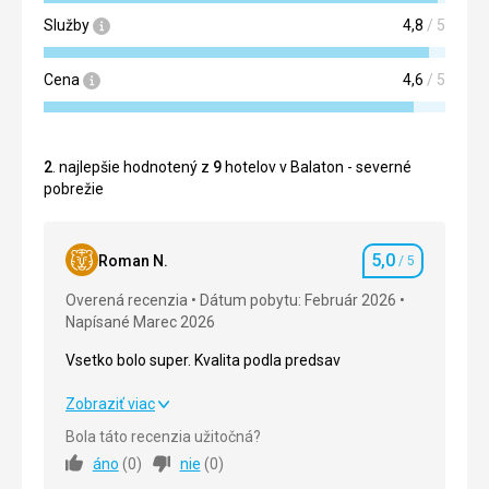
Služby
4,8
/ 5
Cena
4,6
/ 5
2
. najlepšie hodnotený z
9
hotelov v Balaton - severné
pobrežie
5,0
Roman N.
/ 5
Hodnotenie
Overená recenzia
Dátum pobytu: Február 2026
Napísané Marec 2026
Vsetko bolo super. Kvalita podla predsav
Vsetko bolo super. Kvalita podla predsav
Zobraziť viac
Bola táto recenzia užitočná?
Strava
5,0
/ 5
áno
(
0
)
nie
(
0
)