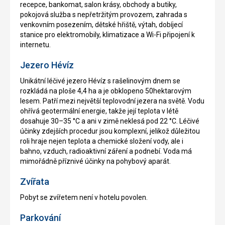
recepce, bankomat, salon krásy, obchody a butiky,
pokojová služba s nepřetržitým provozem, zahrada s
venkovním posezením, dětské hřiště, výtah, dobíjecí
stanice pro elektromobily, klimatizace a Wi-Fi připojení k
internetu.
Jezero Hévíz
Unikátní léčivé jezero Hévíz s rašelinovým dnem se
rozkládá na ploše 4,4 ha a je obklopeno 50hektarovým
lesem. Patří mezi největší teplovodní jezera na světě. Vodu
ohřívá geotermální energie, takže její teplota v létě
dosahuje 30–35 °C a ani v zimě neklesá pod 22 °C. Léčivé
účinky zdejších procedur jsou komplexní, jelikož důležitou
roli hraje nejen teplota a chemické složení vody, ale i
bahno, vzduch, radioaktivní záření a podnebí. Voda má
mimořádně příznivé účinky na pohybový aparát.
Zvířata
Pobyt se zvířetem není v hotelu povolen.
Parkování