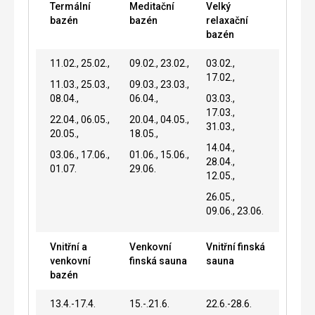
Termální
Meditační
Velký
bazén
bazén
relaxační
bazén
11.02., 25.02.,
09.02., 23.02.,
03.02.,
17.02.,
11.03., 25.03.,
09.03., 23.03.,
08.04.,
06.04.,
03.03.,
17.03.,
22.04., 06.05.,
20.04., 04.05.,
31.03.,
20.05.,
18.05.,
14.04.,
03.06., 17.06.,
01.06., 15.06.,
28.04.,
01.07.
29.06.
12.05.,
26.05.,
09.06., 23.06.
Vnitřní a
Venkovní
Vnitřní finská
venkovní
finská sauna
sauna
bazén
13.4.-17.4.
15.-.21.6.
22.6.-28.6.