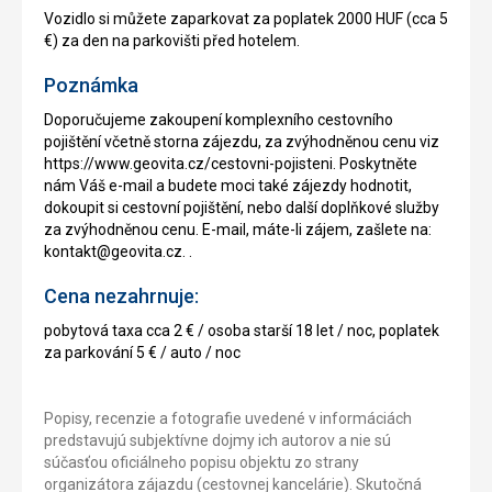
Vozidlo si můžete zaparkovat za poplatek 2000 HUF (cca 5
€) za den na parkovišti před hotelem.
Poznámka
Doporučujeme zakoupení komplexního cestovního
pojištění včetně storna zájezdu, za zvýhodněnou cenu viz
https://www.geovita.cz/cestovni-pojisteni. Poskytněte
nám Váš e-mail a budete moci také zájezdy hodnotit,
dokoupit si cestovní pojištění, nebo další doplňkové služby
za zvýhodněnou cenu. E-mail, máte-li zájem, zašlete na:
kontakt@geovita.cz. .
Cena nezahrnuje:
pobytová taxa cca 2 € / osoba starší 18 let / noc, poplatek
za parkování 5 € / auto / noc
Popisy, recenzie a fotografie uvedené v informáciách
predstavujú subjektívne dojmy ich autorov a nie sú
súčasťou oficiálneho popisu objektu zo strany
organizátora zájazdu (cestovnej kancelárie). Skutočná