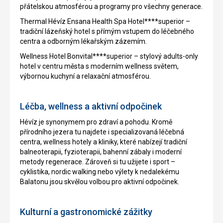
přátelskou atmosférou a programy pro všechny generace.
Thermal Hévíz Ensana Health Spa Hotel****superior –
tradiční lázeňský hotel s přímým vstupem do léčebného
centra a odborným lékařským zázemím.
Wellness Hotel Bonvital****superior – stylový adults-only
hotel v centru města s moderním wellness světem,
výbornou kuchyní a relaxační atmosférou.
Léčba, wellness a aktivní odpočinek
Hévíz je synonymem pro zdraví a pohodu. Kromě
přírodního jezera tu najdete i specializovaná léčebná
centra, wellness hotely a kliniky, které nabízejí tradiční
balneoterapii, fyzioterapii, bahenní zábaly i moderní
metody regenerace. Zároveň si tu užijete i sport –
cyklistika, nordic walking nebo výlety k nedalekému
Balatonu jsou skvělou volbou pro aktivní odpočinek.
Kulturní a gastronomické zážitky