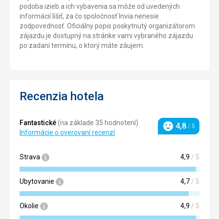
podoba izieb a ich vybavenia sa môže od uvedených
informácií líšiť, za čo spoločnosť Invia nenesie
zodpovednosť. Oficiálny popis poskytnutý organizátorom
zájazdu je dostupný na stránke vami vybraného zájazdu
po zadaní termínu, o ktorý máte záujem.
Recenzia hotela
Fantastické
(na základe 35 hodnotení)
4,8
/ 5
Hodnotenie
Informácie o overovaní recenzí
Strava
4,9
/ 5
Ubytovanie
4,7
/ 5
Okolie
4,9
/ 5