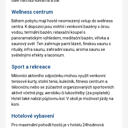
dále nachází kavárna a bar.
Wellness centrum
Během pobytu mají hosté neomezený vstup do wellness
centra. K dispozici jsou vnitřní i venkovní bazény s čirou
vodou, termální bazén, relaxační koupel s
panoramatickým výhledem, meditační bazén, vířivka a
saunový svět. Ten zahrnuje parní lázeň, finskou saunu s
rituály, infra saunu, zahradní saunu, aroma saunu se
světelnými efekty a laconium.
Sport a rekreace
Milovníci aktivního odpočinku mohou využít venkovní
tenisové kurty, stolní tenis, kulečník, fitness centrum a
tělocvičnu nebo se zúčastnit organizovaných sportovních
aktivit včetně jógy, aerobiku či lukostřelby (za poplatek).
Hotel také nabízí půjčovnu kol. V okolí je možnost jízdy na
koni.
Hotelové vybavení
Pro maximální pohodlí hostů je v hotelu 24hodinová