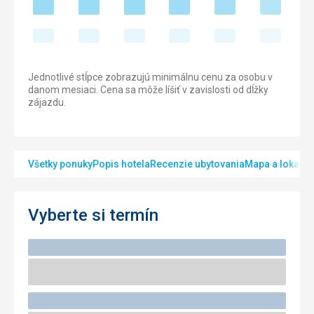
Jednotlivé stĺpce zobrazujú minimálnu cenu za osobu v
danom mesiaci. Cena sa môže líšiť v zavislosti od dĺžky
zájazdu.
Všetky ponuky
Popis hotela
Recenzie ubytovania
Mapa a lokalita
Vyberte si termín