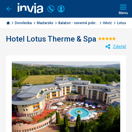
Volajte
Prihlásiť
Ísť
späť
+421
Menu
sa
2
Invia.sk
3221
Dovolenka
Maďarsko
Balaton - severné pobr...
Hévíz
Lotus Th
0477
Hotel Lotus Therme & Spa
Hodnoten
Zdieľať
5/5