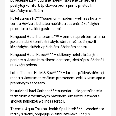
po léčebné kúry. Vybrané hotely nabízené CK Geovita
poskytují komfort, špičkovou péči a přímý přístup k
lázeňským službám:
Hotel Europa Fit****superior – moderní wellness hotel v
centru Hévízu s bohatou nabídkou bazénů, lázeňských
procedur a kvalitní gastronomií.
Hunguest Hotel Panorama*** – přímo naproti termálnímu
jezeru, nabízí komfortní ubytování s možností využití
lázeňských služeb v přilehlém léčebném centru.
Hunguest Hotel Helios**** – oblíbený hotel s krásným
parkem a vlastním wellness centrem, ideální pro léčebné i
relaxační pobyty.
Lotus Therme Hotel & Spa***** – luxusní pětihvězdičkový
resort s vlastním termálním pramenem, exkluzivním spa a
prémiovým servisem.
NaturMed Hotel Carbona****superior – elegantní hotel s
termálním a zážitkovým bazénem, římskými lázněmi a
širokou nabídkou wellness terapií.
Thermal Aqua Ensana Health Spa Hotel**** – vhodný pro
rodiny s dětmi, propojuje kvalitní lázeňskou péči s