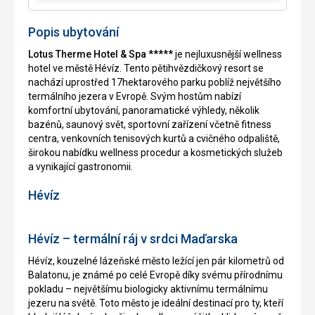
Popis ubytování
Lotus Therme Hotel & Spa *****
je nejluxusnější wellness
hotel ve městě Hévíz. Tento pětihvězdičkový resort se
nachází uprostřed 17hektarového parku poblíž největšího
termálního jezera v Evropě. Svým hostům nabízí
komfortní ubytování, panoramatické výhledy, několik
bazénů, saunový svět, sportovní zařízení včetně fitness
centra, venkovních tenisových kurtů a cvičného odpaliště,
širokou nabídku wellness procedur a kosmetických služeb
a vynikající gastronomii.
Hévíz
Hévíz – termální ráj v srdci Maďarska
Hévíz, kouzelné lázeňské město ležící jen pár kilometrů od
Balatonu, je známé po celé Evropě díky svému přírodnímu
pokladu – největšímu biologicky aktivnímu termálnímu
jezeru na světě. Toto město je ideální destinací pro ty, kteří