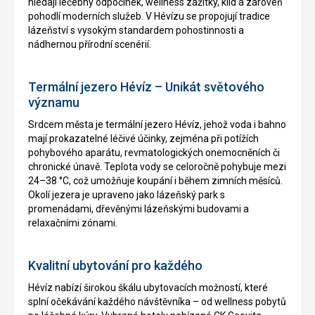
hledají léčebný odpočinek, wellness zážitky, klid a zároveň
pohodlí moderních služeb. V Hévízu se propojují tradice
lázeňství s vysokým standardem pohostinnosti a
nádhernou přírodní scenérií.
Termální jezero Hévíz – Unikát světového
významu
Srdcem města je termální jezero Hévíz, jehož voda i bahno
mají prokazatelné léčivé účinky, zejména při potížích
pohybového aparátu, revmatologických onemocněních či
chronické únavě. Teplota vody se celoročně pohybuje mezi
24–38 °C, což umožňuje koupání i během zimních měsíců.
Okolí jezera je upraveno jako lázeňský park s
promenádami, dřevěnými lázeňskými budovami a
relaxačními zónami.
Kvalitní ubytování pro každého
Hévíz nabízí širokou škálu ubytovacích možností, které
splní očekávání každého návštěvníka – od wellness pobytů