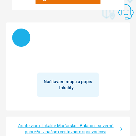
Táto recenzia bola preložená automaticky pomocou
Google Translate
Načítam
Načítavam mapu a popis
lokality...
Zistite viac o lokalite Maďarsko - Balaton - severné
pobrežie v našom cestovnom sprievodcovi