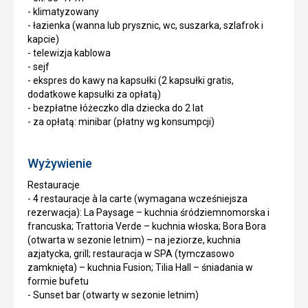
- klimatyzowany
- łazienka (wanna lub prysznic, wc, suszarka, szlafrok i
kapcie)
- telewizja kablowa
- sejf
- ekspres do kawy na kapsułki (2 kapsułki gratis,
dodatkowe kapsułki za opłatą)
- bezpłatne łóżeczko dla dziecka do 2 lat
- za opłatą: minibar (płatny wg konsumpcji)
Wyżywienie
Restauracje
- 4 restauracje à la carte (wymagana wcześniejsza
rezerwacja): La Paysage – kuchnia śródziemnomorska i
francuska; Trattoria Verde – kuchnia włoska; Bora Bora
(otwarta w sezonie letnim) – na jeziorze, kuchnia
azjatycka, grill; restauracja w SPA (tymczasowo
zamknięta) – kuchnia Fusion; Tilia Hall – śniadania w
formie bufetu
- Sunset bar (otwarty w sezonie letnim)