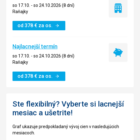
so 17.10. - so 24.10.2026 (8 dní)
Iba
Raňajky
ubytovanie
od
378
€
za os.
Najlacnejší termín
Najlacnejší
so 17.10. - so 24.10.2026 (8 dní)
termín
Raňajky
od
378
€
za os.
Ste flexibilný? Vyberte si lacnejší
mesiac a ušetrite!
Graf ukazuje predpokladaný vývoj cien v nasledujúcich
mesiacoch.