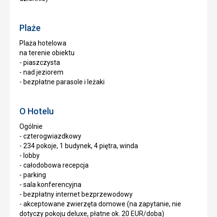
Plaże
Plaża hotelowa
na terenie obiektu
- piaszczysta
- nad jeziorem
- bezpłatne parasole i leżaki
O Hotelu
Ogólnie
- czterogwiazdkowy
- 234 pokoje, 1 budynek, 4 piętra, winda
- lobby
- całodobowa recepcja
- parking
- sala konferencyjna
- bezpłatny internet bezprzewodowy
- akceptowane zwierzęta domowe (na zapytanie, nie
dotyczy pokoju deluxe, płatne ok. 20 EUR/doba)