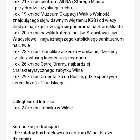
- ok. 21 km od centrum WILNA i Starego Miasta
- przy drodze szybkiego ruchu
- ok. 19 km od Muzeum Okupacji i Walk o Wolność,
znajdującego się w dawnym więzieniu KGB i od wieży
Giedymina, skąd rozciąga się panorama na Stare Miasto
- ok. 20 km od bazyliki katedralnej św. Stanisława i św.
Władysława– najważniejszego katolickiego sanktuarium
na Litwie
- ok. 23 km od republiki Zarzecza – unikalnej dzielnicy
sztuki z własną konstytucją i hymnem
- ok. 26 km od Ostrej Bramy, najbardziej
charakterystycznego zabytku Wilna
- ok. 29 km od Cmentarza na Rossie, gdzie spoczywa
serce Józefa Piłsudskiego
Odległość od lotniska
- ok. 27 km od lotniska w Wilnie
Komunikacja i transport
- bezpłatny bus hotelowy do centrum Wilna (5 razy
dziennie)