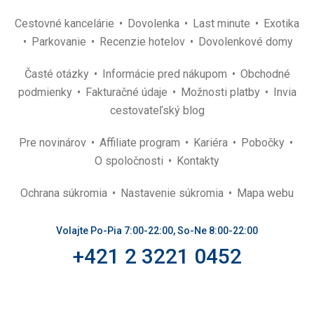
Cestovné kancelárie
Dovolenka
Last minute
Exotika
Parkovanie
Recenzie hotelov
Dovolenkové domy
Časté otázky
Informácie pred nákupom
Obchodné
podmienky
Fakturačné údaje
Možnosti platby
Invia
cestovateľský blog
Pre novinárov
Affiliate program
Kariéra
Pobočky
O spoločnosti
Kontakty
Ochrana súkromia
Nastavenie súkromia
Mapa webu
Volajte Po-Pia 7:00-22:00, So-Ne 8:00-22:00
+421 2 3221 0452