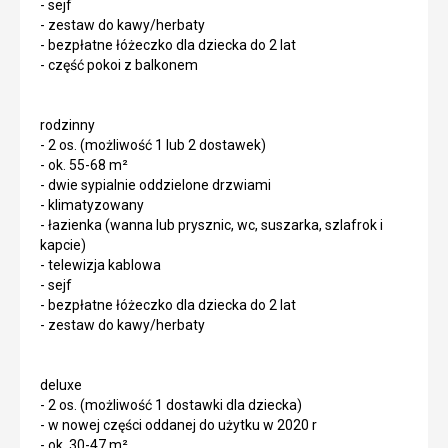
- sejf
- zestaw do kawy/herbaty
- bezpłatne łóżeczko dla dziecka do 2 lat
- część pokoi z balkonem
rodzinny
- 2 os. (możliwość 1 lub 2 dostawek)
- ok. 55-68 m²
- dwie sypialnie oddzielone drzwiami
- klimatyzowany
- łazienka (wanna lub prysznic, wc, suszarka, szlafrok i
kapcie)
- telewizja kablowa
- sejf
- bezpłatne łóżeczko dla dziecka do 2 lat
- zestaw do kawy/herbaty
deluxe
- 2 os. (możliwość 1 dostawki dla dziecka)
- w nowej części oddanej do użytku w 2020 r
- ok. 30-47 m²