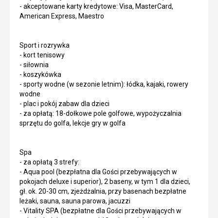
- akceptowane karty kredytowe: Visa, MasterCard,
American Express, Maestro
Sport i rozrywka
- kort tenisowy
- siłownia
- koszykówka
- sporty wodne (w sezonie letnim): łódka, kajaki, rowery
wodne
- plac i pokój zabaw dla dzieci
- za opłatą: 18-dołkowe pole golfowe, wypożyczalnia
sprzętu do golfa, lekcje gry w golfa
Spa
- za opłatą 3 strefy:
- Aqua pool (bezpłatna dla Gości przebywających w
pokojach deluxe i superior), 2 baseny, w tym 1 dla dzieci,
gł. ok. 20-30 cm, zjeżdżalnia, przy basenach bezpłatne
leżaki, sauna, sauna parowa, jacuzzi
- Vitality SPA (bezpłatne dla Gości przebywających w