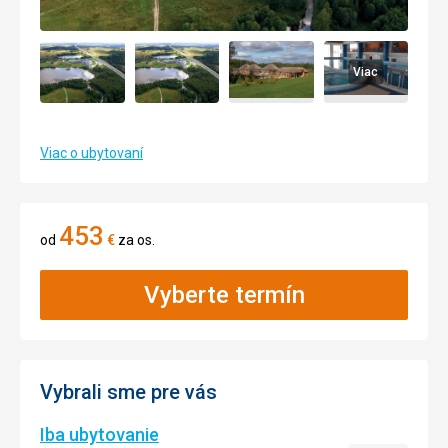
Viac
Viac o ubytovaní
453
od
€
za os.
Vyberte termín
Vybrali sme pre vás
Iba ubytovanie