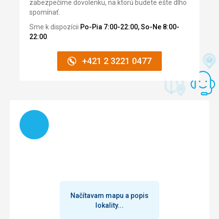
zabezpečíme dovolenku, na ktorú budete ešte dlho
spomínať.
Sme k dispozícii
Po-Pia 7:00-22:00, So-Ne 8:00-
22:00
.
+421 2 3221 0477
Načítam
Načítavam mapu a popis
lokality...