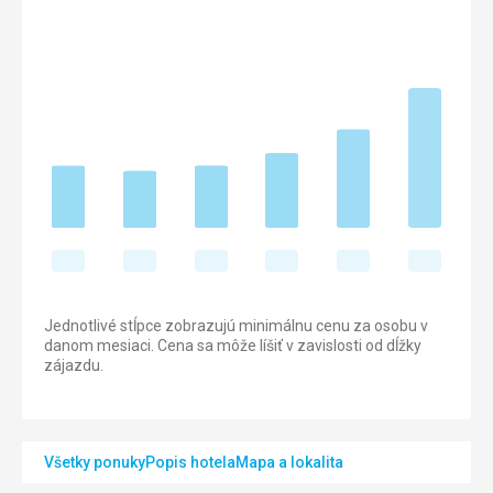
Jednotlivé stĺpce zobrazujú minimálnu cenu za osobu v
danom mesiaci. Cena sa môže líšiť v zavislosti od dĺžky
zájazdu.
Všetky ponuky
Popis hotela
Mapa a lokalita