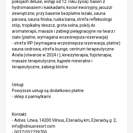
pokojach deluxe, wstęp od 12. roku życia): basen z
hydromasażem i kaskadami, kocioł eworsyjny, jacuzzi
zewnętrzne, przy basenie bezpłatne leżaki, sauna
parowa, sauna fińska, ruska bania, strefa refleksologii
stóp, tropikalny deszcz, grota solna, pokój do
aromaterapii, masaże i zabiegi pielęgnacyjne na twarz i
ciało (płatne, wymagana wcześniejsza rezerwacja)
- strefa VIP (wymagana wcześniejsza rezerwacja, płatne):
sauna cedrowa, strefa lounge, centrum terapeutyczne
Ariela (otwarcie w 2024 r.), kinezyterapia, fizjoterapia,
masaże terapeutyczne, kąpiele mineralne i
terapeutyczne, zabiegi błotne
Usługi
Powyższe usługi są dodatkowo płatne.
- sklep z pamiątkami
Kontakt
- Adres: Litwa, 14200 Vilnius, Ežeraičių km, Ežeraičių g. 2,
info@vilniusresort.com
- 0037/052739700