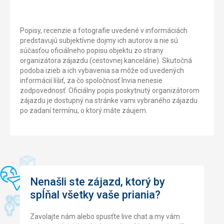
Popisy, recenzie a fotografie uvedené v informáciách
predstavujú subjektívne dojmy ich autorov a nie sú
súčasťou oficiálneho popisu objektu zo strany
organizátora zájazdu (cestovnej kancelárie). Skutočná
podoba izieb a ich vybavenia sa môže od uvedených
informácií líšiť, za čo spoločnosť Invia nenesie
zodpovednosť. Oficiálny popis poskytnutý organizátorom
zájazdu je dostupný na stránke vami vybraného zájazdu
po zadaní termínu, o ktorý máte záujem.
Nenašli ste zájazd, ktorý by
spĺňal všetky vaše priania?
Zavolajte nám alebo spusťte live chat a my vám