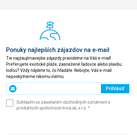
Ponuky najlepších zájazdov na e-mail
Tie najzaujímavejšie zájazdy pravidelne na Váš e-mail!
Preferujete exotické pláže, zasnežené ľadovce alebo plavbu
loďou? Vždy nájdete to, čo hľadáte. Nebojte, Váš e-mail
neposkytneme nikomu inému.
Zadajte
Prihlásiť
svoj
e-
Súhlasím so zasielaním obchodných oznámení o
mail
(povinné)
produktoch spoločnosti Invia.sk, s.r.o.
*
(povinné)
*