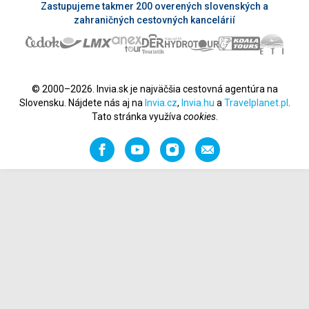
Zastupujeme takmer 200 overených slovenských a
zahraničných cestovných kancelárií
© 2000–2026. Invia.sk je najväčšia cestovná agentúra na
Slovensku. Nájdete nás aj na
Invia.cz
,
Invia.hu
a
Travelplanet.pl
.
Tato stránka využíva
cookies
.
Facebook
YouTube
Instagram
Odporučiť