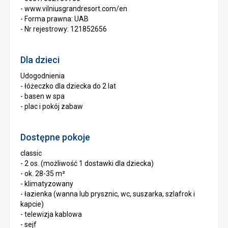
- www.vilniusgrandresort.com/en
- Forma prawna: UAB
- Nr rejestrowy: 121852656
Dla dzieci
Udogodnienia
- łóżeczko dla dziecka do 2 lat
- basen w spa
- plac i pokój zabaw
Dostępne pokoje
classic
- 2 os. (możliwość 1 dostawki dla dziecka)
- ok. 28-35 m²
- klimatyzowany
- łazienka (wanna lub prysznic, wc, suszarka, szlafrok i
kapcie)
- telewizja kablowa
- sejf