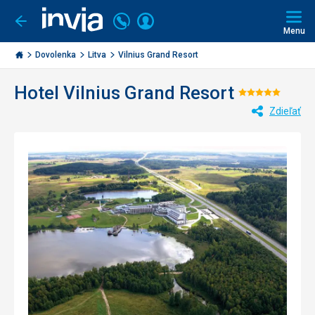
Volajte
Prihlásiť
Ísť
späť
+421
Menu
sa
2
Invia.sk
3221
Dovolenka
Litva
Vilnius Grand Resort
0477
Hotel Vilnius Grand Resort
Hodnoten
Zdieľať
5/5