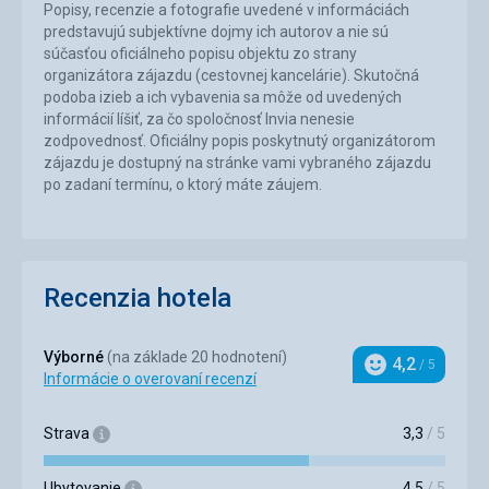
Popisy, recenzie a fotografie uvedené v informáciách
predstavujú subjektívne dojmy ich autorov a nie sú
súčasťou oficiálneho popisu objektu zo strany
organizátora zájazdu (cestovnej kancelárie). Skutočná
podoba izieb a ich vybavenia sa môže od uvedených
informácií líšiť, za čo spoločnosť Invia nenesie
zodpovednosť. Oficiálny popis poskytnutý organizátorom
zájazdu je dostupný na stránke vami vybraného zájazdu
po zadaní termínu, o ktorý máte záujem.
Recenzia hotela
Výborné
(na základe 20 hodnotení)
4,2
/ 5
Hodnotenie
Informácie o overovaní recenzí
Strava
3,3
/ 5
Ubytovanie
4,5
/ 5