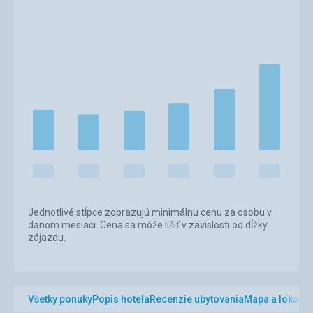
Jednotlivé stĺpce zobrazujú minimálnu cenu za osobu v
danom mesiaci. Cena sa môže líšiť v zavislosti od dĺžky
zájazdu.
Všetky ponuky
Popis hotela
Recenzie ubytovania
Mapa a lokalita