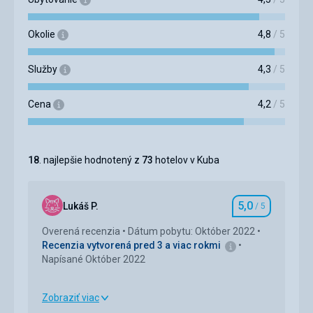
Okolie
4,8
/ 5
Služby
4,3
/ 5
Cena
4,2
/ 5
18
. najlepšie hodnotený z
73
hotelov v Kuba
5,0
Lukáš P.
/ 5
Hodnotenie
Overená recenzia
Dátum pobytu: Október 2022
Recenzia vytvorená pred 3 a viac rokmi
Napísané Október 2022
Zobraziť viac
Strava
5,0
/ 5