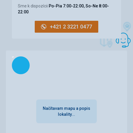
Sme k dispozícii
Po-Pia 7:00-22:00, So-Ne 8:00-
Pláž
22:00
.
Pláž dokonalá!
Ubytovanie
+421 2 3221 0477
Velmi slušný standard
Táto recenzia bola preložená automaticky pomocou
Google Translate
Načítam
Načítavam mapu a popis
lokality...