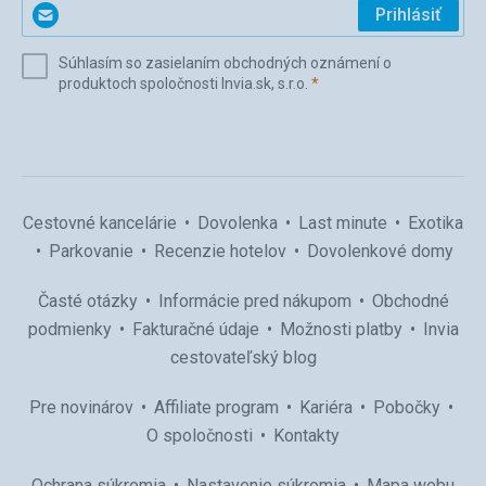
Zadajte
Prihlásiť
svoj
e-
Súhlasím so zasielaním obchodných oznámení o
mail
(povinné)
produktoch spoločnosti Invia.sk, s.r.o.
*
(povinné)
*
Cestovné kancelárie
Dovolenka
Last minute
Exotika
Parkovanie
Recenzie hotelov
Dovolenkové domy
Časté otázky
Informácie pred nákupom
Obchodné
podmienky
Fakturačné údaje
Možnosti platby
Invia
cestovateľský blog
Pre novinárov
Affiliate program
Kariéra
Pobočky
O spoločnosti
Kontakty
Ochrana súkromia
Nastavenie súkromia
Mapa webu