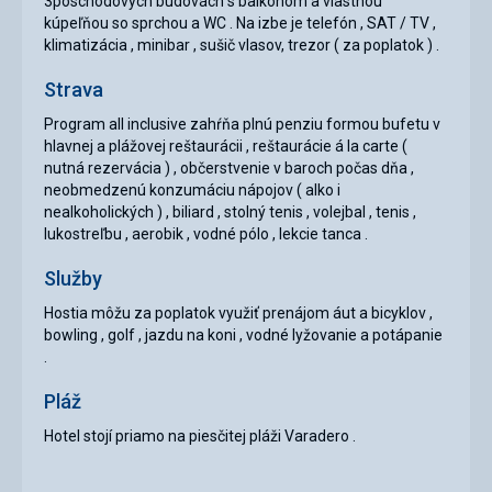
3poschodových budovách s balkónom a vlastnou
kúpeľňou so sprchou a WC . Na izbe je telefón , SAT / TV ,
klimatizácia , minibar , sušič vlasov, trezor ( za poplatok ) .
Strava
Program all inclusive zahŕňa plnú penziu formou bufetu v
hlavnej a plážovej reštaurácii , reštaurácie á la carte (
nutná rezervácia ) , občerstvenie v baroch počas dňa ,
neobmedzenú konzumáciu nápojov ( alko i
nealkoholických ) , biliard , stolný tenis , volejbal , tenis ,
lukostreľbu , aerobik , vodné pólo , lekcie tanca .
Služby
Hostia môžu za poplatok využiť prenájom áut a bicyklov ,
bowling , golf , jazdu na koni , vodné lyžovanie a potápanie
.
Pláž
Hotel stojí priamo na piesčitej pláži Varadero .