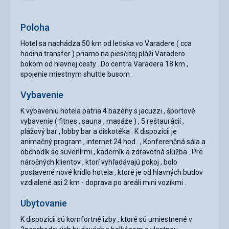
reštaurácia
recepcia
Poloha
Hotel sa nachádza 50 km od letiska vo Varadere ( cca
hodina transfer ) priamo na piesčitej pláži Varadero
bokom od hlavnej cesty . Do centra Varadera 18 km ,
spojenie miestnym shuttle busom .
Vybavenie
K vybaveniu hotela patria 4 bazény s jacuzzi , športové
vybavenie ( fitnes , sauna , masáže ) , 5 reštaurácií ,
plážový bar , lobby bar a diskotéka . K dispozícii je
animačný program , internet 24 hod . , Konferenčná sála a
obchodík so suvenírmi , kaderník a zdravotná služba . Pre
náročných klientov , ktorí vyhľadávajú pokoj , bolo
postavené nové krídlo hotela , ktoré je od hlavných budov
vzdialené asi 2 km - doprava po areáli mini vozíkmi .
Ubytovanie
K dispozícii sú komfortné izby , ktoré sú umiestnené v