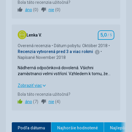
Bola táto recenzia užitočná?
áno
(
0
)
nie
(
0
)
Ubytovanie
5,0
/ 5
Okolie
5,0
/ 5
5,0
Služby
5,0
/ 5
Lenka V.
/ 5
Hodnotenie
Overená recenzia
Dátum pobytu: Október 2018
Cena
5,0
/ 5
Recenzia vytvorená pred 3 a viac rokmi
Napísané November 2018
Nádherná odpočinková dovolená. Všichni
zaměstnanci velmi vstřícní. Vzhledem k tomu, že
turismus je pro něj velmi důležitým zdrojem příjmu,
jsou velmi rádi za spropitné (není vynucováno v
Nádherná odpočinková dovolená. Všichni
Zobraziť viac
tomto hotelu, ale potěší je). Všichni usměvaví. S
zaměstnanci velmi vstřícní. Vzhledem k tomu, že
Bola táto recenzia užitočná?
radostí se sem vrátíme znovu.
turismus je pro něj velmi důležitým zdrojem příjmu,
áno
(
7
)
nie
(
4
)
jsou velmi rádi za spropitné (není vynucováno v
tomto hotelu, ale potěší je). Všichni usměvaví. S
radostí se sem vrátíme znovu.
Strava
5,0
/ 5
Podľa dátumu
Najhoršie hodnotené
Najlepšie 