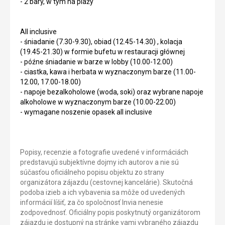
- 2 bary, w tym na plaży
All inclusive
- śniadanie (7.30-9.30), obiad (12.45-14.30) , kolacja
(19.45-21.30) w formie bufetu w restauracji głównej
- późne śniadanie w barze w lobby (10.00-12.00)
- ciastka, kawa i herbata w wyznaczonym barze (11.00-
12.00, 17.00-18.00)
- napoje bezalkoholowe (woda, soki) oraz wybrane napoje
alkoholowe w wyznaczonym barze (10.00-22.00)
- wymagane noszenie opasek all inclusive
Popisy, recenzie a fotografie uvedené v informáciách
predstavujú subjektívne dojmy ich autorov a nie sú
súčasťou oficiálneho popisu objektu zo strany
organizátora zájazdu (cestovnej kancelárie). Skutočná
podoba izieb a ich vybavenia sa môže od uvedených
informácií líšiť, za čo spoločnosť Invia nenesie
zodpovednosť. Oficiálny popis poskytnutý organizátorom
zájazdu je dostupný na stránke vami vybraného zájazdu