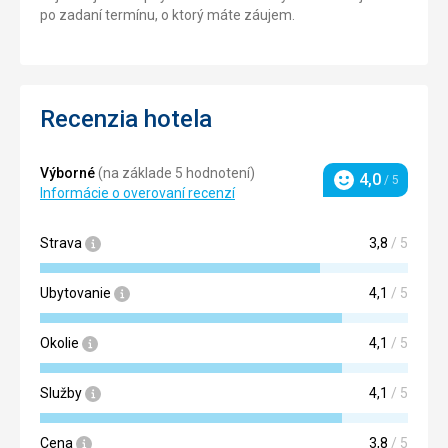
po zadaní termínu, o ktorý máte záujem.
Recenzia hotela
Výborné
(na základe 5 hodnotení)
4,0
/ 5
Hodnotenie
Informácie o overovaní recenzí
Strava
3,8
/ 5
Ubytovanie
4,1
/ 5
Okolie
4,1
/ 5
Služby
4,1
/ 5
Cena
3,8
/ 5