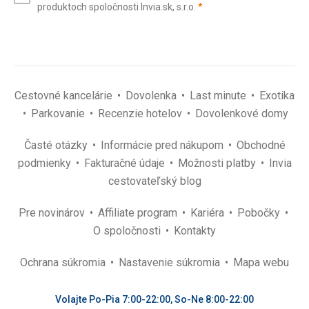
(povinné)
produktoch spoločnosti Invia.sk, s.r.o.
*
(povinné)
*
Cestovné kancelárie
Dovolenka
Last minute
Exotika
Parkovanie
Recenzie hotelov
Dovolenkové domy
Časté otázky
Informácie pred nákupom
Obchodné
podmienky
Fakturačné údaje
Možnosti platby
Invia
cestovateľský blog
Pre novinárov
Affiliate program
Kariéra
Pobočky
O spoločnosti
Kontakty
Ochrana súkromia
Nastavenie súkromia
Mapa webu
Volajte Po-Pia 7:00-22:00, So-Ne 8:00-22:00