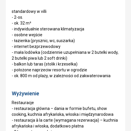
standardowy w villi
- 2-os.
- ok. 32 m²
- indywidualnie sterowana klimatyzacja
- osobne wejście
- łazienka (prysznic, wc, suszarka)
- internet bezprzewodowy
- mała lodówka (codziennie uzupełniana w 2 butelki wody,
2 butelki piwa lub 2 soft drinki)
- balkon lub taras (stolik i krzesełka)
- położone naprzeciw resortu w ogrodzie
- ok. 800 m od plaży, w zależności od zakwaterowania
Wyżywienie
Restauracje
- restauracja główna – dania w formie bufetu, show
cooking, kuchnia afrykańska, włoska i międzynarodowa
- restauracja à la carte (wymagana rezerwacja) – kuchnia
afrykańska i włoska, dodatkowo płatna