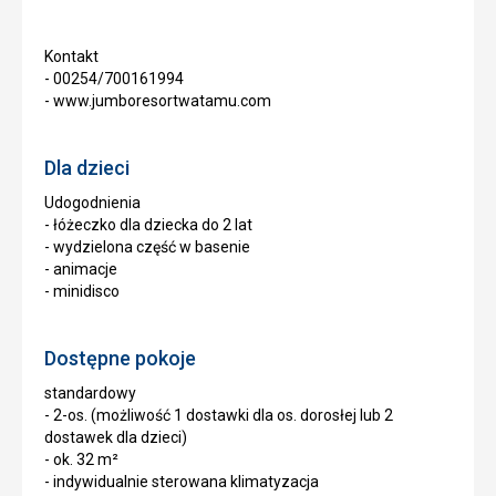
Kontakt
- 00254/700161994
- www.jumboresortwatamu.com
Dla dzieci
Udogodnienia
- łóżeczko dla dziecka do 2 lat
- wydzielona część w basenie
- animacje
- minidisco
Dostępne pokoje
standardowy
- 2-os. (możliwość 1 dostawki dla os. dorosłej lub 2
dostawek dla dzieci)
- ok. 32 m²
- indywidualnie sterowana klimatyzacja