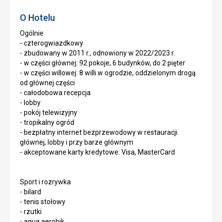
O Hotelu
Ogólnie
- czterogwiazdkowy
- zbudowany w 2011 r., odnowiony w 2022/2023 r.
- w części głównej: 92 pokoje, 6 budynków, do 2 pięter
- w części willowej: 8 willi w ogrodzie, oddzielonym drogą
od głównej części
- całodobowa recepcja
- lobby
- pokój telewizyjny
- tropikalny ogród
- bezpłatny internet bezprzewodowy w restauracji
głównej, lobby i przy barze głównym
- akceptowane karty kredytowe: Visa, MasterCard
Sport i rozrywka
- bilard
- tenis stołowy
- rzutki
- aqua aerobik