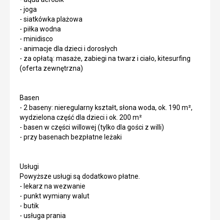
- joga
- siatkówka plażowa
- piłka wodna
- minidisco
- animacje dla dzieci i dorosłych
- za opłatą: masaże, zabiegi na twarz i ciało, kitesurfing
(oferta zewnętrzna)
Basen
- 2 baseny: nieregularny kształt, słona woda, ok. 190 m²,
wydzielona część dla dzieci i ok. 200 m²
- basen w części willowej (tylko dla gości z willi)
- przy basenach bezpłatne leżaki
Usługi
Powyższe usługi są dodatkowo płatne.
- lekarz na wezwanie
- punkt wymiany walut
- butik
- usługa prania