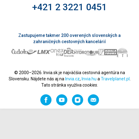
+421 2 3221 0451
Zastupujeme takmer 200 overených slovenských a
zahraničných cestovných kancelárií
© 2000–2026. Invia.sk je najväčšia cestovná agentúra na
Slovensku. Nájdete nás aj na
Invia.cz
,
Invia.hu
a
Travelplanet.pl
.
Tato stránka využíva
cookies
.
Facebook
YouTube
Instagram
Odporučiť