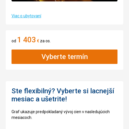
Viac o ubytovaní
1 403
od
€
za os.
Vyberte termín
Ste flexibilný? Vyberte si lacnejší
mesiac a ušetrite!
Graf ukazuje predpokladaný vývoj cien v nasledujúcich
mesiacoch.