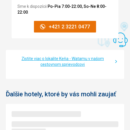
Sme k dispozícii
Po-Pia 7:00-22:00, So-Ne 8:00-
Pláž
22:00
.
Hned vedle hotelu se nachází krásná čistá palma
Strava
+421 2 3221 0477
Různá zajímavá jídla, někdy jehněčí, někdy chobotnice.
Čerstvé ovoce nakrájené pánem uprostřed restaurace.
Ubytovanie
Velmi prostorný dvoupokojový pokoj.
Zistite viac o lokalite Keňa - Watamu v našom
Služby
cestovnom sprievodcovi
Pokoje byly uklízeny každý den, obsluha milá.
Táto recenzia bola preložená automaticky pomocou
Google Translate
Ďalšie hotely, ktoré by vás mohli zaujať