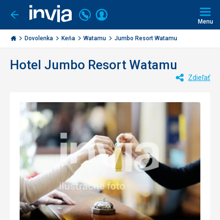
Volajte
Prihlásiť
Ísť
späť
+421
Menu
sa
2
Invia.sk
3221
Dovolenka
Keňa
Watamu
Jumbo Resort Watamu
0477
Hotel Jumbo Resort Watamu
Zdieľať