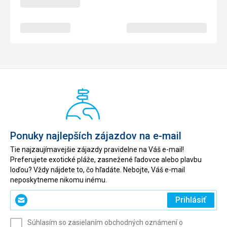
Ponuky najlepších zájazdov na e-mail
Tie najzaujímavejšie zájazdy pravidelne na Váš e-mail!
Preferujete exotické pláže, zasnežené ľadovce alebo plavbu
loďou? Vždy nájdete to, čo hľadáte. Nebojte, Váš e-mail
neposkytneme nikomu inému.
Zadajte
Prihlásiť
svoj
e-
Súhlasím so zasielaním obchodných oznámení o
mail