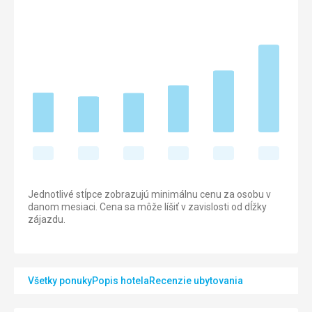
Jednotlivé stĺpce zobrazujú minimálnu cenu za osobu v
danom mesiaci. Cena sa môže líšiť v zavislosti od dĺžky
zájazdu.
Všetky ponuky
Popis hotela
Recenzie ubytovania