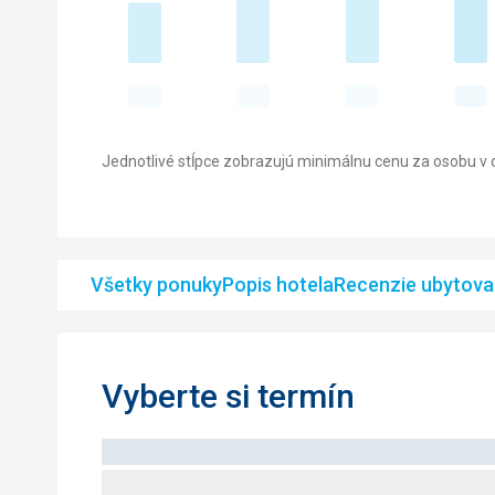
Jednotlivé stĺpce zobrazujú minimálnu cenu za osobu v d
Všetky ponuky
Popis hotela
Recenzie ubytova
Vyberte si termín