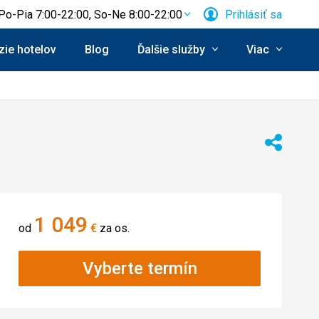
Po-Pia 7:00-22:00, So-Ne 8:00-22:00
Prihlásiť sa
ie hotelov
Blog
Ďalšie služby
Viac
Zdieľať
1 049
od
€
za os.
Vyberte termín