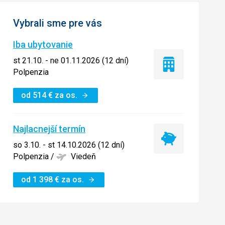
Vybrali sme pre vás
Iba ubytovanie
st 21.10. - ne 01.11.2026 (12 dní)
Iba
Polpenzia
ubytovanie
od
514
€
za os.
Najlacnejší termín
Najlacnejší
so 3.10. - st 14.10.2026 (12 dní)
termín
Polpenzia
/
Viedeň
od
1 398
€
za os.