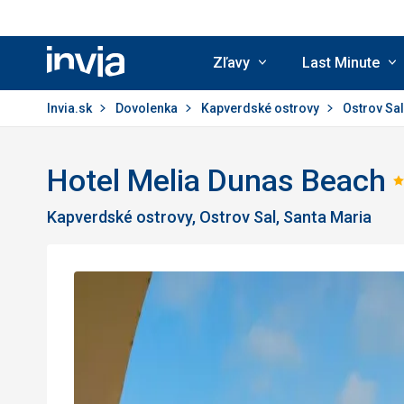
Zľavy
Last Minute
Invia.sk
Invia.sk
Dovolenka
Kapverdské ostrovy
Ostrov Sa
Hotel Melia Dunas Beach
Kapverdské ostrovy, Ostrov Sal, Santa Maria