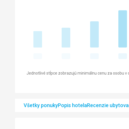
Jednotlivé stĺpce zobrazujú minimálnu cenu za osobu v d
Všetky ponuky
Popis hotela
Recenzie ubytova