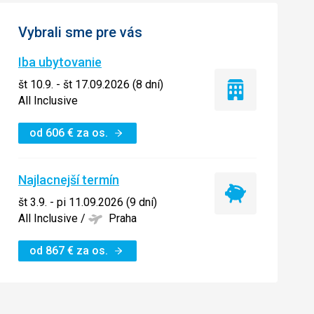
Vybrali sme pre vás
Iba ubytovanie
št 10.9. - št 17.09.2026 (8 dní)
Iba
All Inclusive
ubytovanie
od
606
€
za os.
Najlacnejší termín
Najlacnejší
št 3.9. - pi 11.09.2026 (9 dní)
termín
All Inclusive
/
Praha
od
867
€
za os.