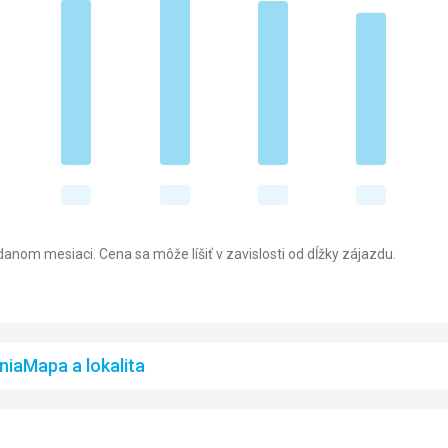
anom mesiaci. Cena sa môže líšiť v zavislosti od dĺžky zájazdu.
nia
Mapa a lokalita