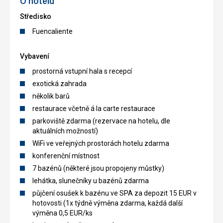
O hotelu
Středisko
Fuencaliente
Vybavení
prostorná vstupní hala s recepcí
exotická zahrada
několik barů
restaurace včetně á la carte restaurace
parkoviště zdarma (rezervace na hotelu, dle
aktuálních možností)
WiFi ve veřejných prostorách hotelu zdarma
konferenční místnost
7 bazénů (některé jsou propojeny můstky)
lehátka, slunečníky u bazénů zdarma
půjčení osušek k bazénu ve SPA za depozit 15 EUR v
hotovosti (1x týdně výměna zdarma, každá další
výměna 0,5 EUR/ks