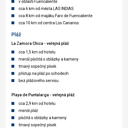
v oblasti Fuencaliente
cca 6 km od města LAS INDIAS
cca 8 km od majáku Faro de Fuencaliente
cca 10 km od centra Los Canarios
Pláž
La Zamora Chica - veřejná pláž
cca 1,5 km od hotelu
menší písčitá s oblázky a kameny
tmavý sopečný písek
přístup na pláž po schodech
bez plážového servisu
Playa de Puntalarga - veřejná pláž
cca 2,9 km od hotelu
menší pláž
písčitá s oblázky a kameny
tmavý sopečný písek