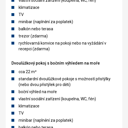
vlastní sociální zařízení (koupelna, WC, fén)
klimatizace
TV
minibar (naplnění za poplatek)
balkón nebo terasa
trezor (zdarma)
rychlovarná konvice na pokoji nebo na vyžádání v
recepci (zdarma)
Dvoulůžkový pokoj s bočním výhledem na moře
cca 22 m²
standardní dvoulůžkové pokoje s možností přistýlky
(nebo dvou přistýlek pro děti)
boční výhled na moře
vlastní sociální zařízení (koupelna, WC, fén)
klimatizace
TV
minibar (naplnění za poplatek)
balkón nebo terasa