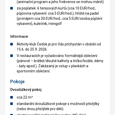
(animační program a jeho frekvence se mohou měnit)
za poplatek: 6 tenisových kurtů (cca 10 EUR/hod.,
půjčovna vybavení: cca 5 EUR/hod.), hřiště na padel
(pronájem cca 20 EUR/hod., cca 5 EUR/osoba půjčení
vybavení), kulečník, minigolf
Informace
Aktivity klub Čedok je pro Vás přichystán v období od
15.6. do 25.9. 2026.
V restauracích je vyžadováno formálnější oblečení
(pánové – krátké/dlouhé kalhoty a tričko/košile; dámy
- šaty apod.). Zakázaný je vstup v plavkách a
sportovním oblečení.
Pokoje
Dvoulůžkový pokoj
cca 22 m²
standardní dvoulůžkové pokoje s možností přistýlky
(nebo dvou přistýlek pro děti)