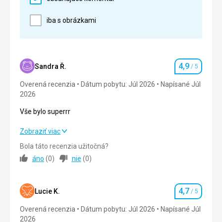
Google Translate
Cena
5,0
/ 5
iba s obrázkami
Strava
Výborná, hodně ryb, mořských plodů.
Ubytovanie
4,9
Sandra Ř.
/ 5
Měly jsme výhled na oceán a pozoroval krásné
Hodnotenie
západy slunce. Za nás ubytování super.
Overená recenzia
Dátum pobytu: Júl 2026
Napísané Júl
2026
Táto recenzia bola preložená automaticky pomocou
Google Translate
Vše bylo superrr
Vše bylo superrr
Zobraziť viac
Bola táto recenzia užitočná?
Strava
5,0
/ 5
áno
(
0
)
nie
(
0
)
Ubytovanie
5,0
/ 5
4,7
Okolie
4,0
/ 5
Lucie K.
/ 5
Hodnotenie
Overená recenzia
Dátum pobytu: Júl 2026
Napísané Júl
Služby
5,0
/ 5
2026