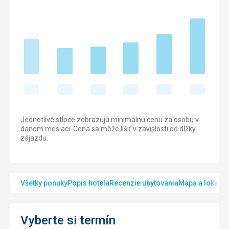
Jednotlivé stĺpce zobrazujú minimálnu cenu za osobu v
danom mesiaci. Cena sa môže líšiť v zavislosti od dĺžky
zájazdu.
Všetky ponuky
Popis hotela
Recenzie ubytovania
Mapa a lokalita
Vyberte si termín