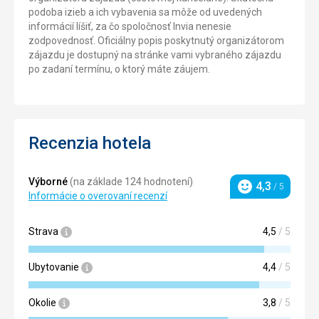
podoba izieb a ich vybavenia sa môže od uvedených
informácií líšiť, za čo spoločnosť Invia nenesie
zodpovednosť. Oficiálny popis poskytnutý organizátorom
zájazdu je dostupný na stránke vami vybraného zájazdu
po zadaní termínu, o ktorý máte záujem.
Recenzia hotela
Výborné
(na základe 124 hodnotení)
4,3
/ 5
Hodnotenie
Informácie o overovaní recenzí
Strava
4,5
/ 5
Ubytovanie
4,4
/ 5
Okolie
3,8
/ 5