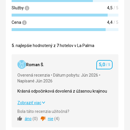
Služby
4,5
/ 5
Cena
4,4
/ 5
5
. najlepšie hodnotený z
7
hotelov v La Palma
5,0
Roman Š.
/ 5
Hodnotenie
Overená recenzia
Dátum pobytu: Jún 2026
Napísané Jún 2026
Krásná odpočinková dovolená z úžasnou krajinou
Krásná odpočinková dovolená z úžasnou krajinou
Zobraziť viac
Bola táto recenzia užitočná?
Strava
5,0
/ 5
áno
(
0
)
nie
(
4
)
Ubytovanie
5,0
/ 5