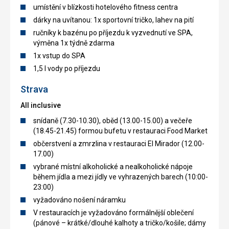
umístění v blízkosti hotelového fitness centra
dárky na uvítanou: 1x sportovní tričko, lahev na pití
ručníky k bazénu po příjezdu k vyzvednutí ve SPA,
výměna 1x týdně zdarma
1x vstup do SPA
1,5 l vody po příjezdu
Strava
All inclusive
snídaně (7.30-10.30), oběd (13.00-15.00) a večeře
(18.45-21.45) formou bufetu v restauraci Food Market
občerstvení a zmrzlina v restauraci El Mirador (12.00-
17.00)
vybrané místní alkoholické a nealkoholické nápoje
během jídla a mezi jídly ve vyhrazených barech (10:00-
23:00)
vyžadováno nošení náramku
V restauracích je vyžadováno formálnější oblečení
(pánové – krátké/dlouhé kalhoty a tričko/košile; dámy