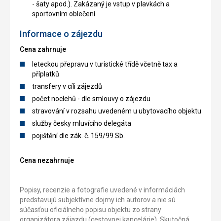
- šaty apod.). Zakázaný je vstup v plavkách a
sportovním oblečení.
Informace o zájezdu
Cena zahrnuje
leteckou přepravu v turistické třídě včetně tax a
příplatků
transfery v cíli zájezdů
počet noclehů - dle smlouvy o zájezdu
stravování v rozsahu uvedeném u ubytovacího objektu
služby česky mluvícího delegáta
pojištění dle zák. č. 159/99 Sb.
Cena nezahrnuje
Popisy, recenzie a fotografie uvedené v informáciách
predstavujú subjektívne dojmy ich autorov a nie sú
súčasťou oficiálneho popisu objektu zo strany
organizátora zájazdu (cestovnej kancelárie). Skutočná