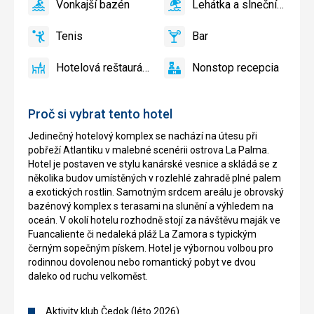
Vonkajší bazén
Lehátka a slnečníky pri bazéne zadarmo
áno
Vonkajší
áno
Lehátka
bazén
a
Tenis
Bar
slnečníky
áno
Tenis,
áno
Bar
pri
Volejbal
Hotelová reštaurácia
Nonstop recepcia
bazéne
áno
Hotelová
áno
Nonstop
zadarmo
reštaurácia
recepcia
Proč si vybrat tento hotel
Jedinečný hotelový komplex se nachází na útesu při
pobřeží Atlantiku v malebné scenérii ostrova La Palma.
Hotel je postaven ve stylu kanárské vesnice a skládá se z
několika budov umístěných v rozlehlé zahradě plné palem
a exotických rostlin. Samotným srdcem areálu je obrovský
bazénový komplex s terasami na slunění a výhledem na
oceán. V okolí hotelu rozhodně stojí za návštěvu maják ve
Fuancaliente či nedaleká pláž La Zamora s typickým
černým sopečným pískem. Hotel je výbornou volbou pro
rodinnou dovolenou nebo romantický pobyt ve dvou
daleko od ruchu velkoměst.
Aktivity klub Čedok (léto 2026)