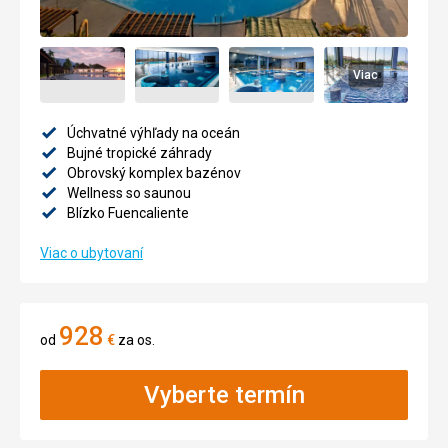
Viac
Úchvatné výhľady na oceán
Bujné tropické záhrady
Obrovský komplex bazénov
Wellness so saunou
Blízko Fuencaliente
Viac o ubytovaní
928
od
€
za os.
Vyberte termín