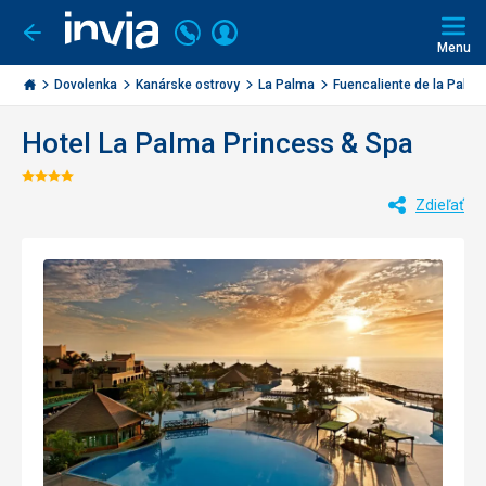
Volajte
Prihlásiť
Ísť
späť
+421
Menu
sa
2
Invia.sk
3221
Dovolenka
Kanárske ostrovy
La Palma
Fuencaliente de la Pal...
0477
Hotel La Palma Princess & Spa
Hodnotenie:
Zdieľať
4/5