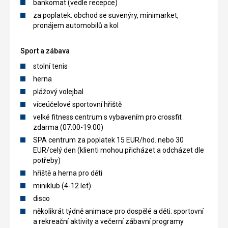
bankomat (vedle recepce)
za poplatek: obchod se suvenýry, minimarket,
pronájem automobilů a kol
Sport a zábava
stolní tenis
herna
plážový volejbal
víceúčelové sportovní hřiště
velké fitness centrum s vybavením pro crossfit
zdarma (07:00-19:00)
SPA centrum za poplatek 15 EUR/hod. nebo 30
EUR/celý den (klienti mohou přicházet a odcházet dle
potřeby)
hřiště a herna pro děti
miniklub (4-12 let)
disco
několikrát týdně animace pro dospělé a děti: sportovní
a rekreační aktivity a večerní zábavní programy