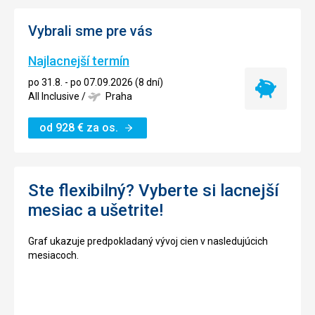
Vybrali sme pre vás
Najlacnejší termín
po 31.8. - po 07.09.2026 (8 dní)
Najlacnejší
All Inclusive
/
Praha
termín
od
928
€
za os.
Ste flexibilný? Vyberte si lacnejší
mesiac a ušetrite!
Graf ukazuje predpokladaný vývoj cien v nasledujúcich
mesiacoch.