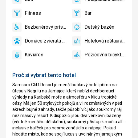
áno
Golf
áno
Potápačské
centrum
Fitness
Bar
áno
Fitness
áno
Bar
Bezbariérový prístup
Detský bazén
áno
Bezbariérový
áno
Detský
prístup
bazén
Domáce zvieratá povolené
Hotelová reštaurácia
áno
Domáce
áno
Hotelová
zvieratá
reštaurácia
Kaviareň
Požičovňa bicyklov
povolené
áno
Kaviareň
áno
Požičovňa
bicyklov
Proč si vybrat tento hotel
Samsara Cliff Resort je menší butikový hotel přímo na
útesu v Negrilu na Jamajce, který nabízí dechberoucí
výhledy na Karibské moře a atmosféru v klidu tropické
oázy. Má jen 50 stylových pokojů a vil rozmístěných v pěti
akrech bujné zahrady, takže působí víc jako soukromý ráj
než masový resort. K dispozici jsou dva venkovní bazény
(včetně menšího dětského), soukromý přístup k moři a all-
inclusive balíček pro neomezené jídlo a nápoje. Pokud
hledáte místo, kde se spojí luxus s uvolněným jamajským