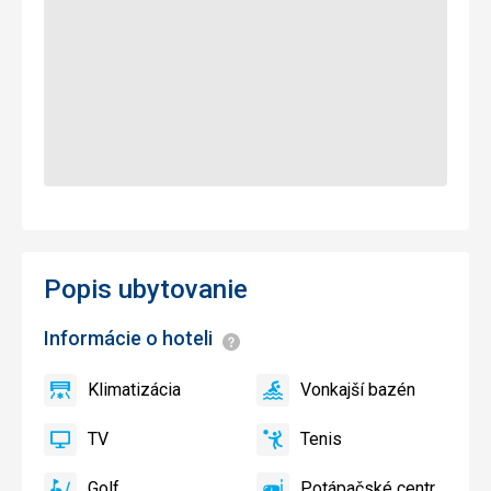
Popis ubytovanie
Informácie o hoteli
Informácie
Klimatizácia
Vonkajší bazén
áno
Klimatizácia
áno
Vonkajší
bazén
TV
Tenis
áno
TV
áno
Tenis
Golf
Potápačské centrum