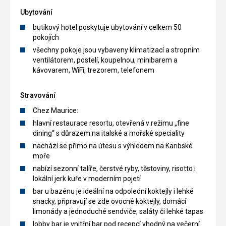
Ubytování
butikový hotel poskytuje ubytování v celkem 50
pokojích
všechny pokoje jsou vybaveny klimatizací a stropním
ventilátorem, postelí, koupelnou, minibarem a
kávovarem, WiFi, trezorem, telefonem
Stravování
Chez Maurice:
hlavní restaurace resortu, otevřená v režimu „fine
dining“ s důrazem na italské a mořské speciality
nachází se přímo na útesu s výhledem na Karibské
moře
nabízí sezonní talíře, čerstvé ryby, těstoviny, risotto i
lokální jerk kuře v moderním pojetí
bar u bazénu je ideální na odpolední koktejly i lehké
snacky, připravují se zde ovocné koktejly, domácí
limonády a jednoduché sendviče, saláty či lehké tapas
lobby bar je vnitřní bar pod recepcí vhodný na večerní