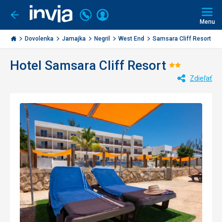
Volajte
Prihlásiť
Ísť
späť
+421
Menu
sa
2
Invia.sk
3221
Dovolenka
Jamajka
Negril
West End
Samsara Cliff Resort
0477
Hotel Samsara Cliff Resort
Hodnoten
Zdieľať
2/5