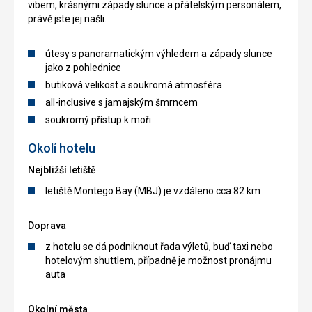
vibem, krásnými západy slunce a přátelským personálem,
právě jste jej našli.
útesy s panoramatickým výhledem a západy slunce
jako z pohlednice
butiková velikost a soukromá atmosféra
all-inclusive s jamajským šmrncem
soukromý přístup k moři
Okolí hotelu
Nejbližší letiště
letiště Montego Bay (MBJ) je vzdáleno cca 82 km
Doprava
z hotelu se dá podniknout řada výletů, buď taxi nebo
hotelovým shuttlem, případně je možnost pronájmu
auta
Okolní města