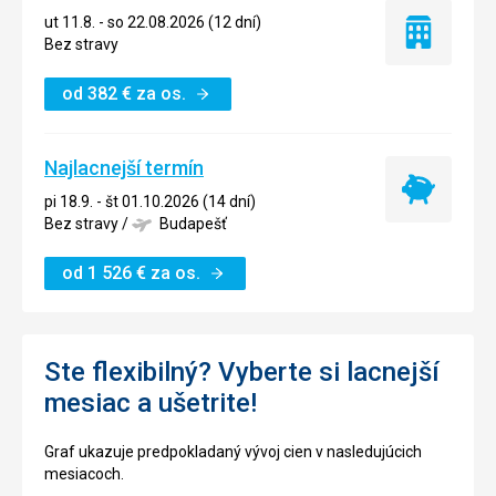
ut 11.8. - so 22.08.2026 (12 dní)
Iba
Bez stravy
ubytovanie
od
382
€
za os.
Najlacnejší termín
Najlacnejší
pi 18.9. - št 01.10.2026 (14 dní)
termín
Bez stravy
/
Budapešť
od
1 526
€
za os.
Ste flexibilný? Vyberte si lacnejší
mesiac a ušetrite!
Graf ukazuje predpokladaný vývoj cien v nasledujúcich
mesiacoch.