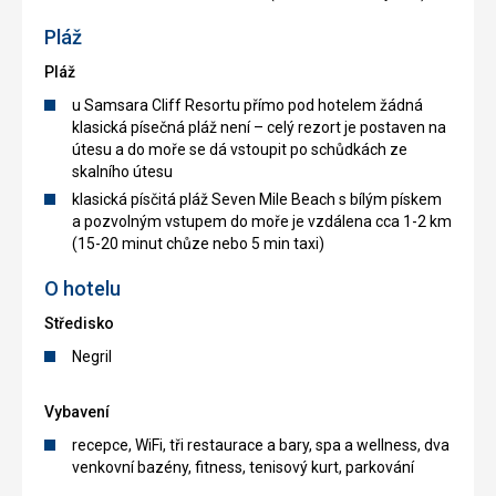
Pláž
Pláž
u Samsara Cliff Resortu přímo pod hotelem žádná
klasická písečná pláž není – celý rezort je postaven na
útesu a do moře se dá vstoupit po schůdkách ze
skalního útesu
klasická písčitá pláž Seven Mile Beach s bílým pískem
a pozvolným vstupem do moře je vzdálena cca 1-2 km
(15-20 minut chůze nebo 5 min taxi)
O hotelu
Středisko
Negril
Vybavení
recepce, WiFi, tři restaurace a bary, spa a wellness, dva
venkovní bazény, fitness, tenisový kurt, parkování