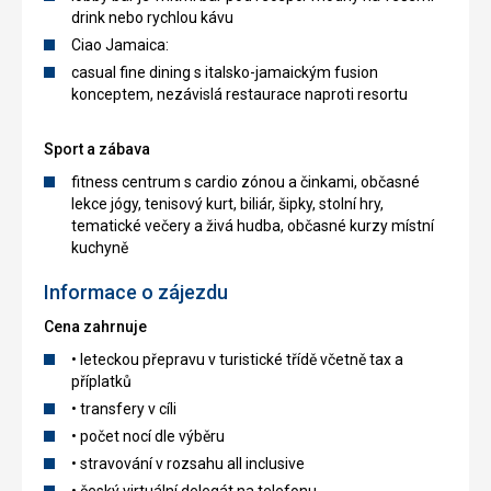
drink nebo rychlou kávu
Ciao Jamaica:
casual fine dining s italsko-jamaickým fusion
konceptem, nezávislá restaurace naproti resortu
Sport a zábava
fitness centrum s cardio zónou a činkami, občasné
lekce jógy, tenisový kurt, biliár, šipky, stolní hry,
tematické večery a živá hudba, občasné kurzy místní
kuchyně
Informace o zájezdu
Cena zahrnuje
• leteckou přepravu v turistické třídě včetně tax a
příplatků
• transfery v cíli
• počet nocí dle výběru
• stravování v rozsahu all inclusive
• český virtuální delegát na telefonu