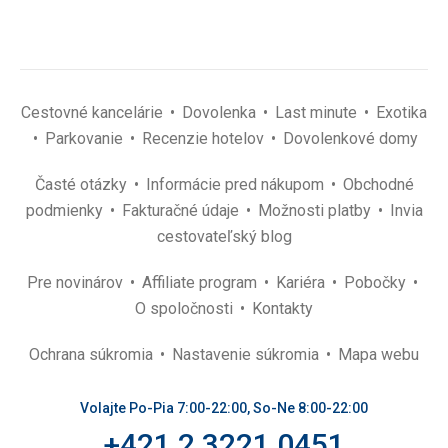
Cestovné kancelárie
Dovolenka
Last minute
Exotika
Parkovanie
Recenzie hotelov
Dovolenkové domy
Časté otázky
Informácie pred nákupom
Obchodné
podmienky
Fakturačné údaje
Možnosti platby
Invia
cestovateľský blog
Pre novinárov
Affiliate program
Kariéra
Pobočky
O spoločnosti
Kontakty
Ochrana súkromia
Nastavenie súkromia
Mapa webu
Volajte Po-Pia 7:00-22:00, So-Ne 8:00-22:00
+421 2 3221 0451