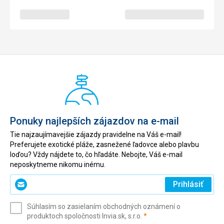
Ponuky najlepších zájazdov na e-mail
Tie najzaujímavejšie zájazdy pravidelne na Váš e-mail!
Preferujete exotické pláže, zasnežené ľadovce alebo plavbu
loďou? Vždy nájdete to, čo hľadáte. Nebojte, Váš e-mail
neposkytneme nikomu inému.
Zadajte
Prihlásiť
svoj
e-
Súhlasím so zasielaním obchodných oznámení o
mail
(povinné)
produktoch spoločnosti Invia.sk, s.r.o.
*
(povinné)
*