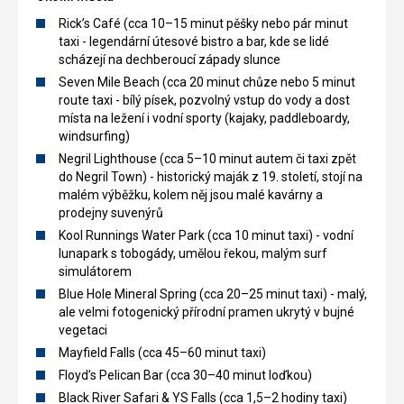
Rick’s Café (cca 10–15 minut pěšky nebo pár minut
taxi - legendární útesové bistro a bar, kde se lidé
scházejí na dechberoucí západy slunce
Seven Mile Beach (cca 20 minut chůze nebo 5 minut
route taxi - bílý písek, pozvolný vstup do vody a dost
místa na ležení i vodní sporty (kajaky, paddleboardy,
windsurfing)
Negril Lighthouse (cca 5–10 minut autem či taxi zpět
do Negril Town) - historický maják z 19. století, stojí na
malém výběžku, kolem něj jsou malé kavárny a
prodejny suvenýrů
Kool Runnings Water Park (cca 10 minut taxi) - vodní
lunapark s tobogády, umělou řekou, malým surf
simulátorem
Blue Hole Mineral Spring (cca 20–25 minut taxi) - malý,
ale velmi fotogenický přírodní pramen ukrytý v bujné
vegetaci
Mayfield Falls (cca 45–60 minut taxi)
Floyd’s Pelican Bar (cca 30–40 minut loďkou)
Black River Safari & YS Falls (cca 1,5–2 hodiny taxi)