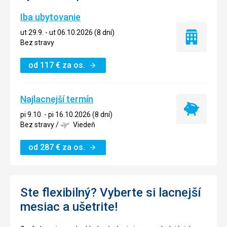
Iba ubytovanie
ut 29.9. - ut 06.10.2026 (8 dní)
Iba
Bez stravy
ubytovanie
od
117
€
za os.
Najlacnejší termín
Najlacnejší
pi 9.10. - pi 16.10.2026 (8 dní)
termín
Bez stravy
/
Viedeň
od
287
€
za os.
Ste flexibilný? Vyberte si lacnejší
mesiac a ušetrite!