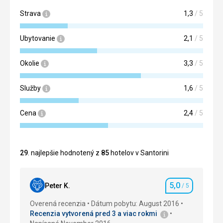
Strava
1,3
/ 5
Ubytovanie
2,1
/ 5
Okolie
3,3
/ 5
Služby
1,6
/ 5
Cena
2,4
/ 5
29
. najlepšie hodnotený z
85
hotelov v Santorini
5,0
Peter K.
/ 5
Hodnotenie
Overená recenzia
Dátum pobytu: August 2016
Recenzia vytvorená pred 3 a viac rokmi