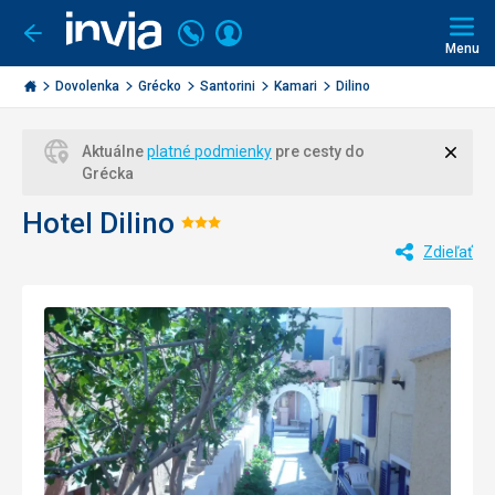
Volajte
Prihlásiť
Ísť
späť
+421
Menu
sa
2
Invia.sk
3221
Dovolenka
Grécko
Santorini
Kamari
Dilino
0477
Zavri
Aktuálne
platné podmienky
pre cesty do
Grécka
Hotel Dilino
Hodnotenie:
Zdieľať
3/5