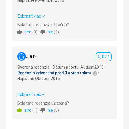
Napísané November 2016
Zobraziť viac
Strava
5,0
/ 5
Bola táto recenzia užitočná?
áno
(
0
)
nie
(
0
)
Ubytovanie
5,0
/ 5
Okolie
5,0
/ 5
5,0
Služby
5,0
/ 5
Jiří P.
/ 5
Hodnotenie
Overená recenzia
Dátum pobytu: August 2016
Cena
5,0
/ 5
Recenzia vytvorená pred 3 a viac rokmi
Napísané Október 2016
Zobraziť viac
Strava
5,0
/ 5
Bola táto recenzia užitočná?
áno
(
1
)
nie
(
0
)
Ubytovanie
5,0
/ 5
Okolie
5,0
/ 5