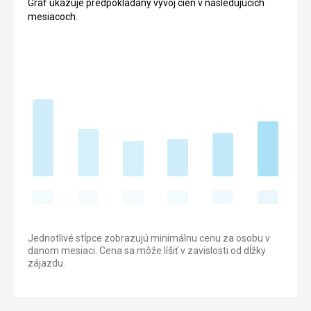
Graf ukazuje predpokladaný vývoj cien v nasledujúcich
mesiacoch.
Jednotlivé stĺpce zobrazujú minimálnu cenu za osobu v
danom mesiaci. Cena sa môže líšiť v zavislosti od dĺžky
zájazdu.