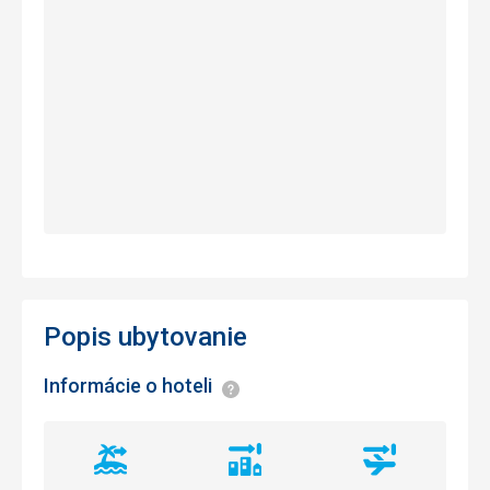
Popis ubytovanie
Informácie o hoteli
Informácie
Vzdialenosť
Vzdialenosť
Vzdialenosť