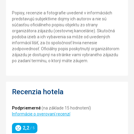
Popisy, recenzie a fotografie uvedené v informáciách
predstavujú subjektívne dojmy ich autorov a nie sú
súčasťou oficiálneho popisu objektu zo strany
organizátora zájazdu (cestovnej kancelárie). Skutočná
podoba izieb a ich vybavenia sa môže od uvedených
informácií líšiť, za čo spoločnosť Invia nenesie
zodpovednosť. Oficiálny popis poskytnutý organizátorom
zájazdu je dostupný na stránke vami vybraného zájazdu
po zadaní termínu, o ktorý máte záujem.
Recenzia hotela
Podpriemerné
(na základe 15 hodnotení)
Informácie o overovaní recenzí
2,2
/ 5
Hodnotenie