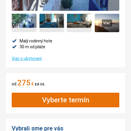
Viac
Malý rodinný hote
30 m od pláže
Viac o ubytovaní
275
od
€
za os.
Vyberte termín
Vybrali sme pre vás