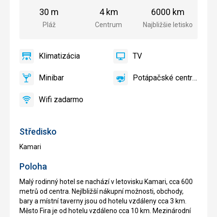
od
od
od
pláže
centra
letiska
30 m
4 km
6000 km
mesta
Pláž
Centrum
Najbližšie letisko
Klimatizácia
TV
áno
Klimatizácia
áno
TV
Minibar
Potápačské centrum
áno
Minibar
áno
Potápačské
centrum
Wifi zadarmo
áno
Wifi
zadarmo
Středisko
Kamari
Poloha
Malý rodinný hotel se nachází v letovisku Kamari, cca 600
metrů od centra. Nejlbližší nákupní možnosti, obchody,
bary a místní taverny jsou od hotelu vzdáleny cca 3 km.
Město Fira je od hotelu vzdáleno cca 10 km. Mezinárodní