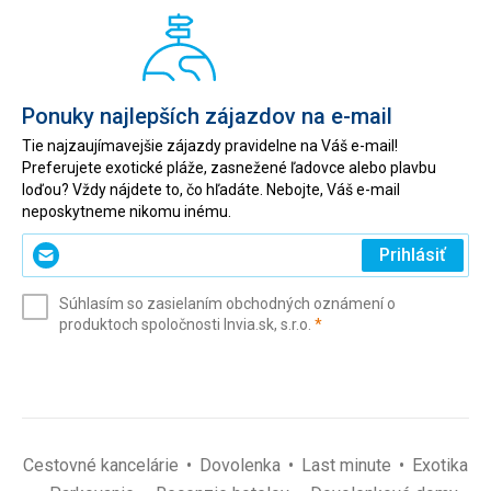
Ponuky najlepších zájazdov na e-mail
Tie najzaujímavejšie zájazdy pravidelne na Váš e-mail!
Preferujete exotické pláže, zasnežené ľadovce alebo plavbu
loďou? Vždy nájdete to, čo hľadáte. Nebojte, Váš e-mail
neposkytneme nikomu inému.
Zadajte
Prihlásiť
svoj
e-
Súhlasím so zasielaním obchodných oznámení o
mail
(povinné)
produktoch spoločnosti Invia.sk, s.r.o.
*
(povinné)
*
Cestovné kancelárie
Dovolenka
Last minute
Exotika