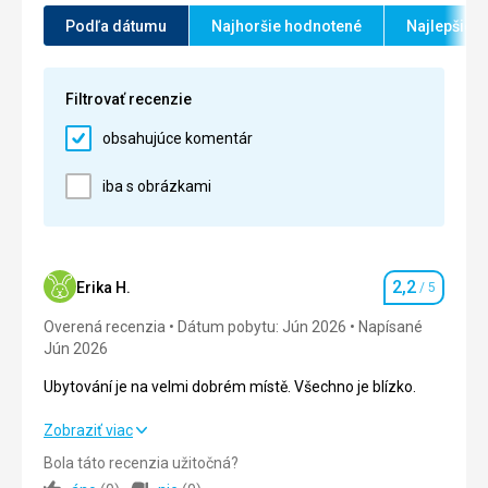
Služby
5,0
/ 5
Podľa dátumu
Najhoršie hodnotené
Najlepšie 
Cena
5,0
/ 5
Filtrovať recenzie
obsahujúce komentár
iba s obrázkami
2,2
Erika H.
/ 5
Hodnotenie
Overená recenzia
Dátum pobytu: Jún 2026
Napísané
Jún 2026
Ubytování je na velmi dobrém místě. Všechno je blízko.
Ubytování je na velmi dobrém místě. Všechno je blízko.
Zobraziť viac
Bola táto recenzia užitočná?
Strava
1,0
/ 5