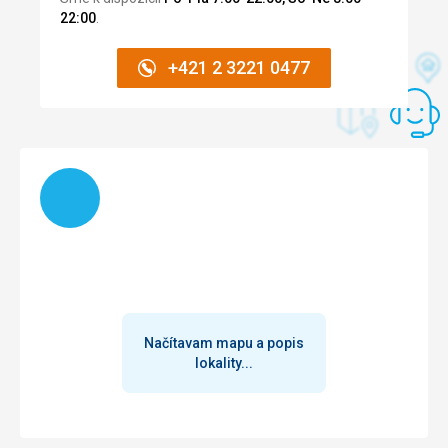
luxusní oběd za 4,40. To bych neměnila za nejluxusnější
22:00
.
restauraci.
Ubytovanie
+421 2 3221 0477
ubytování skromné, ale vzhledem k nízké ceně velmi
dobré. úklid každý den včetně mytí podlah, čisté ručníky a
povlečení každé 3 dny. Dobře tekoucí sprcha, lednička,
klimatizace, kvalitní matrace na lůžku.
Služby
Načítam
Služby hotelu velmi dobré. Úklid denně včetně mytí
podlahy, ručníky a povlečení každé 3 dny (nevím, jak kdo,
ale já určitě doma neměním povlečení každé 3 dny). Paní
uklízečka milá, usměvavá. Slečna na recepci taktéž milá,
ochotná. Měla jsem malý problém s transferem na letiště,
ale slečna se svým kolegou všechno s úsměvem zařídili.
Táto recenzia bola preložená automaticky pomocou
Načítavam mapu a popis
Google Translate
lokality...