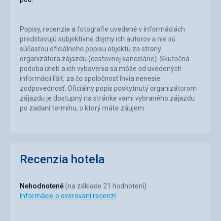
Popisy, recenzie a fotografie uvedené v informáciách
predstavujú subjektívne dojmy ich autorov a nie sú
súčasťou oficiálneho popisu objektu zo strany
organizátora zájazdu (cestovnej kancelárie). Skutočná
podoba izieb a ich vybavenia sa môže od uvedených
informácií líšiť, za čo spoločnosť Invia nenesie
zodpovednosť. Oficiálny popis poskytnutý organizátorom
zájazdu je dostupný na stránke vami vybraného zájazdu
po zadaní termínu, o ktorý máte záujem.
Recenzia hotela
Nehodnotené
(na základe 21 hodnotení)
Informácie o overovaní recenzí