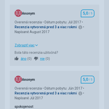
5,0
Anonym
/ 5
Hodnotenie
Overená recenzia
Dátum pobytu: Júl 2017
Recenzia vytvorená pred 3 a viac rokmi
Napísané August 2017
Zobraziť viac
Strava
5,0
/ 5
Bola táto recenzia užitočná?
áno
(
0
)
nie
(
0
)
Ubytovanie
5,0
/ 5
Okolie
5,0
/ 5
5,0
Služby
5,0
/ 5
Anonym
/ 5
Hodnotenie
Overená recenzia
Dátum pobytu: Jún 2017
Cena
5,0
/ 5
Recenzia vytvorená pred 3 a viac rokmi
Napísané Júl 2017
spokojenost