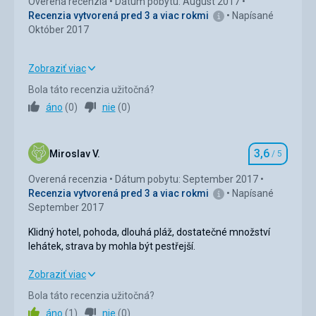
Overená recenzia
Dátum pobytu: August 2017
Recenzia vytvorená pred 3 a viac rokmi
Napísané
Október 2017
Zobraziť viac
Strava
4,0
/ 5
Bola táto recenzia užitočná?
áno
(
0
)
nie
(
0
)
Ubytovanie
4,0
/ 5
Okolie
4,0
/ 5
3,6
Miroslav V.
/ 5
Hodnotenie
Služby
4,0
/ 5
Overená recenzia
Dátum pobytu: September 2017
Recenzia vytvorená pred 3 a viac rokmi
Napísané
Cena
4,0
/ 5
September 2017
Klidný hotel, pohoda, dlouhá pláž, dostatečné množství
lehátek, strava by mohla být pestřejší.
Klidný hotel, pohoda, dlouhá pláž, dostatečné množství
Zobraziť viac
lehátek, strava by mohla být pestřejší.
Bola táto recenzia užitočná?
áno
(
1
)
nie
(
0
)