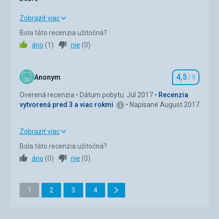
Dobré
Zobraziť viac
Bola táto recenzia užitočná?
Strava
2,0
/ 5
áno
(
1
)
nie
(
0
)
Ubytovanie
3,0
/ 5
4,5
Okolie
4,0
/ 5
Anonym
/ 5
Hodnotenie
Overená recenzia
Dátum pobytu: Júl 2017
Recenzia
Služby
3,0
/ 5
vytvorená pred 3 a viac rokmi
Napísané August 2017
Cena
2,0
/ 5
Zobraziť viac
Strava
4,0
/ 5
Pláž
Bola táto recenzia užitočná?
Super ,málo lidí průzračné moře a klid,oblázky
áno
(
0
)
nie
(
0
)
Ubytovanie
4,0
/ 5
Strava
Dobrá, ale málo rozmanitosti
Okolie
4,0
/ 5
Ďalšie
Stránka
Stránka
Stránka
Stránka
1
2
3
4
Ubytovanie
Stránka
Služby
4,0
/ 5
Naše bylo dobré i výhled na moře
Služby