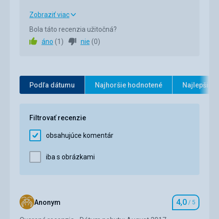
spokojenost
Zobraziť viac
Bola táto recenzia užitočná?
Strava
5,0
/ 5
áno
(
1
)
nie
(
0
)
Ubytovanie
5,0
/ 5
Okolie
5,0
/ 5
Podľa dátumu
Najhoršie hodnotené
Najlepšie 
Služby
5,0
/ 5
Cena
5,0
/ 5
Filtrovať recenzie
obsahujúce komentár
iba s obrázkami
4,0
Anonym
/ 5
Hodnotenie