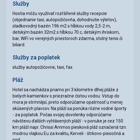
Služby
Hostia môžu využívať rozřšířené služby recepcie
(objednanie taxi, autopožičovňa, dohodnutie výletov), ​​
sladkovodný bazén 196 m2 s hĺbkou vody 2,5-2 m,
detským bazén 32m2 s hĺbkou 70 c, detským ihriskom,
bar, WiFi vo verejných priestoroch zdarma, stolný tenis či
biliard.
Služby za poplatek
služby autopožičovne, taxi, fax
Pláž
Hotel sa nachádza priamo pri 3 kilometre dlhej pláže z
bielych kamienkov s priezračne čistou vodou. Vstup do
mora je strmnějsí, preto odporúčame opatrnosť u menej
skúsených plavcov. Na pláží sa ponúka rôzne vodné športy
- za poplatok. Počas svojej dovolenky odporúčame
návštevu ďalších vyhlásených pláží - v ponuke je cez 150
km pláží napr. Chrissi Ammos piesková pláž označená tzn.
modrou vlajkou Eu za kvalitu, Kerveli - štrkovo-piesočná a
pod.