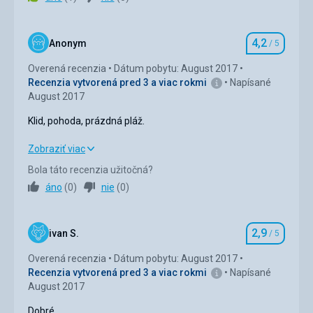
Strava
3,0
/ 5
Ubytovanie
3,0
/ 5
4,2
Anonym
/ 5
Hodnotenie
Okolie
4,0
/ 5
Overená recenzia
Dátum pobytu: August 2017
Recenzia vytvorená pred 3 a viac rokmi
Napísané
Služby
3,0
/ 5
August 2017
Cena
3,0
/ 5
Klid, pohoda, prázdná pláž.
Klid, pohoda, prázdná pláž.
Zobraziť viac
Bola táto recenzia užitočná?
Strava
4,0
/ 5
áno
(
0
)
nie
(
0
)
Ubytovanie
4,0
/ 5
2,9
Okolie
4,0
/ 5
ivan S.
/ 5
Hodnotenie
Overená recenzia
Dátum pobytu: August 2017
Služby
4,0
/ 5
Recenzia vytvorená pred 3 a viac rokmi
Napísané
August 2017
Cena
4,0
/ 5
Dobré