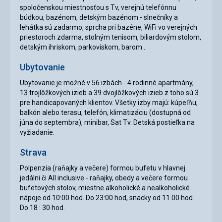
spoločenskou miestnosťou s Tv, verejnú telefónnu
búdkou, bazénom, detským bazénom - slnečníky a
lehátka sú zadarmo, sprcha pri bazéne, WiFi vo verejných
priestoroch zdarma, stolným tenisom, biliardovým stolom,
detským ihriskom, parkoviskom, barom .
Ubytovanie
Ubytovanie je možné v 56 izbách - 4 rodinné apartmány,
13 trojlôžkových izieb a 39 dvojlôžkových izieb z toho sú 3
pre handicapovaných klientov. Všetky izby majú: kúpeľňu,
balkón alebo terasu, telefón, klimatizáciu (dostupná od
júna do septembra), minibar, Sat Tv. Detská postieľka na
vyžiadanie.
Strava
Polpenzia (raňajky a večere) formou bufetu v hlavnej
jedálni či All inclusive - raňajky, obedy a večere formou
bufetových stolov, miestne alkoholické a nealkoholické
nápoje od 10:00 hod. Do 23:00 hod, snacky od 11.00 hod.
Do 18 : 30 hod.