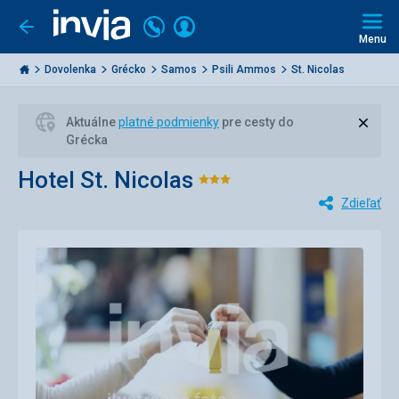
Volajte
Prihlásiť
Ísť
späť
+421
Menu
sa
2
Invia.sk
3221
Dovolenka
Grécko
Samos
Psili Ammos
St. Nicolas
0477
Zavri
Aktuálne
platné podmienky
pre cesty do
Grécka
Hotel St. Nicolas
Hodnotenie:
Zdieľať
3/5