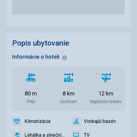
Popis ubytovanie
Informácie o hoteli
Informácie
Vzdialenosť
Vzdialenosť
Vzdialenosť
od
od
od
pláže
centra
letiska
80 m
8 km
12 km
mesta
Pláž
Centrum
Najbližšie letisko
Klimatizácia
Vonkajší bazén
áno
Klimatizácia
áno
Vonkajší
bazén
Lehátka a slnečníky pri bazéne zadarmo
TV