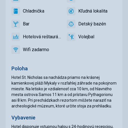
áno
Lehátka
áno
TV
a
Chladnička
Kľudná lokalita
slnečníky
áno
Chladnička
áno
Kľudná
pri
lokalita
Bar
Detský bazén
bazéne
áno
Bar
áno
Detský
zadarmo,
bazén
Lehátka
Hotelová reštaurácia
Volejbal
áno
Hotelová
áno
Volejbal
a
reštaurácia
slnečníky
Wifi zadarmo
áno
na
Wifi
pláži
zadarmo
zadarmo
Poloha
Hotel St. Nicholas sa nachádza priamo na krásnej
kamienkovej pláži Mykaly v rozľahlej záhrade na pokojnom
mieste. Na letisko je vzdialenosť cca 10 km, od hlavného
mesta ostrova Samos 11 km a od prístavu Pythagorionu
asi 8 km. Pri prechádzkach rezortom môžete naraziť na
archeologické múzeum, ktoré určite stoja za prehliadku.
Vybavenie
Hotel disponuje vstupnou halou s 24-hodinovú recepciou,