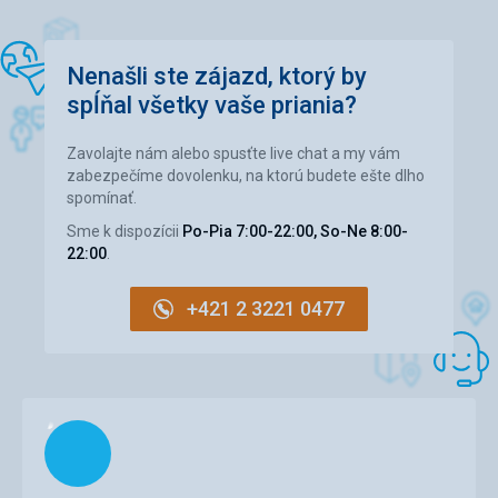
Cena
4,0
/ 5
Čistota
Táto recenzia bola preložená automaticky pomocou
Nenašli ste zájazd, ktorý by
Google Translate
spĺňal všetky vaše priania?
Zavolajte nám alebo spusťte live chat a my vám
zabezpečíme dovolenku, na ktorú budete ešte dlho
spomínať.
Sme k dispozícii
Po-Pia 7:00-22:00, So-Ne 8:00-
22:00
.
+421 2 3221 0477
Načítam