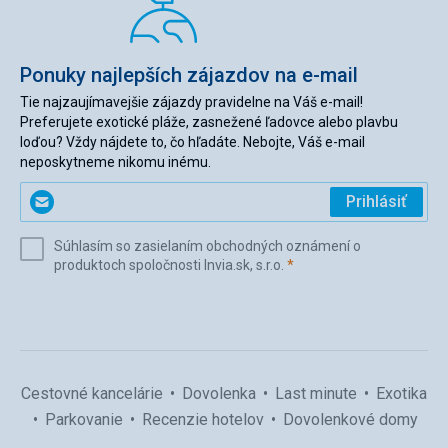
Ponuky najlepších zájazdov na e-mail
Tie najzaujímavejšie zájazdy pravidelne na Váš e-mail!
Preferujete exotické pláže, zasnežené ľadovce alebo plavbu
loďou? Vždy nájdete to, čo hľadáte. Nebojte, Váš e-mail
neposkytneme nikomu inému.
Zadajte
Prihlásiť
svoj
e-
Súhlasím so zasielaním obchodných oznámení o
mail
(povinné)
produktoch spoločnosti Invia.sk, s.r.o.
*
(povinné)
*
Cestovné kancelárie
Dovolenka
Last minute
Exotika
Parkovanie
Recenzie hotelov
Dovolenkové domy