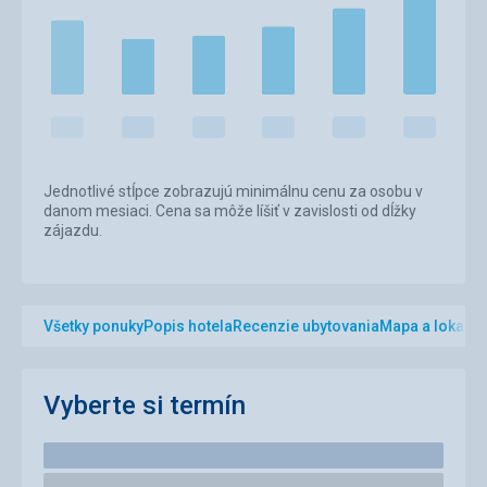
Jednotlivé stĺpce zobrazujú minimálnu cenu za osobu v
danom mesiaci. Cena sa môže líšiť v zavislosti od dĺžky
zájazdu.
Všetky ponuky
Popis hotela
Recenzie ubytovania
Mapa a lokalita
Vyberte si termín