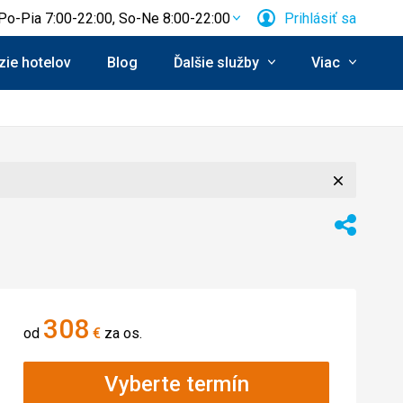
Po-Pia 7:00-22:00, So-Ne 8:00-22:00
Prihlásiť sa
ie hotelov
Blog
Ďalšie služby
Viac
Zavrieť
Zdieľať
308
od
€
za os.
Vyberte termín