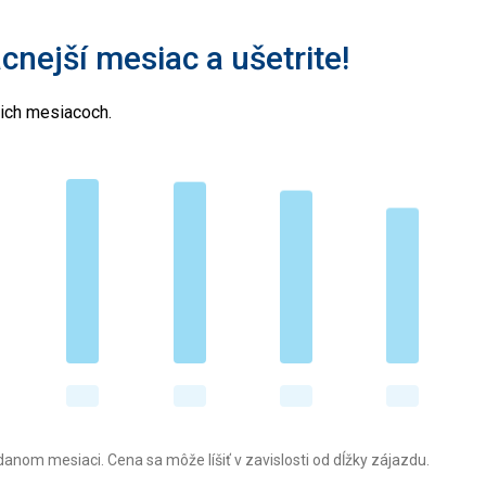
acnejší mesiac a ušetrite!
cich mesiacoch.
anom mesiaci. Cena sa môže líšiť v zavislosti od dĺžky zájazdu.