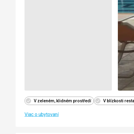
V zeleném, klidném prostředí
V blízkosti res
Viac o ubytovaní