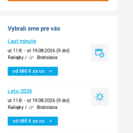
Vybrali sme pre vás
Last minute
ut 11.8. - st 19.08.2026 (9 dní)
Last
Raňajky
/
Bratislava
minute
od
685
€
za os.
Leto 2026
Leto
ut 11.8. - st 19.08.2026 (9 dní)
2026
Raňajky
/
Bratislava
od
685
€
za os.