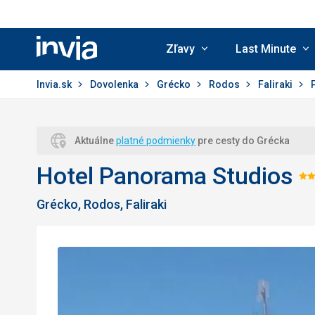
Zľavy
Last Minute
Invia.sk
Invia.sk
Dovolenka
Grécko
Rodos
Faliraki
Aktuálne
platné podmienky
pre cesty do Grécka
Hotel Panorama Studios
H
Grécko, Rodos, Faliraki
3