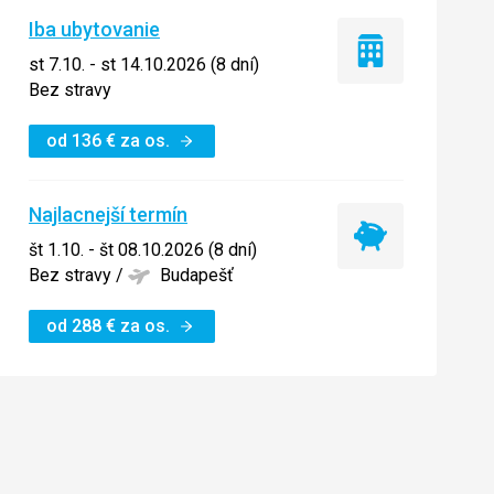
Iba ubytovanie
Iba
st 7.10. - st 14.10.2026 (8 dní)
ubytovanie
Bez stravy
od
136
€
za os.
Najlacnejší termín
Najlacnejší
št 1.10. - št 08.10.2026 (8 dní)
termín
Bez stravy
/
Budapešť
od
288
€
za os.