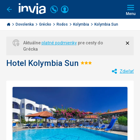
Volajte
Prihlásiť
Ísť
späť
+421
Menu
sa
2
Invia.sk
3221
Dovolenka
Grécko
Rodos
Kolymbia
Kolymbia Sun
0477
Zavri
Aktuálne
platné podmienky
pre cesty do
Grécka
Hotel Kolymbia Sun
Hodnotenie:
Zdieľať
3/5