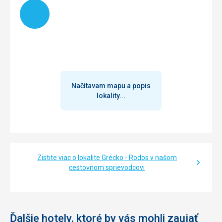
Načítam
Ubytovanie
Pokoj odpovídal kategorii hotelu, nic přepychového, ale
úplně dostačující.
Služby
Obsluha milá, bar do 23:00, drinky míchané barmany,
žádné kádě naplněné. Drinky do skla i pro děti, pivo do
chlazených sklenic. Pokoj uklizený, prádlo měněno, ručníky
v pořádku.
Načítavam mapu a popis
lokality...
Táto recenzia bola preložená automaticky pomocou
Google Translate
Zistite viac o lokalite Grécko - Rodos v našom
cestovnom sprievodcovi
Ďalšie hotely, ktoré by vás mohli zaujať