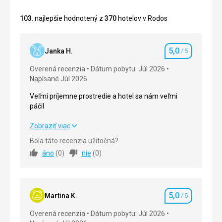
103
. najlepšie hodnotený z
370
hotelov v Rodos
5,0
Janka H.
/ 5
Hodnotenie
Overená recenzia
Dátum pobytu: Júl 2026
Napísané Júl 2026
Veľmi príjemne prostredie a hotel sa nám veľmi
páčil
Veľmi príjemne prostredie a hotel sa nám veľmi
Zobraziť viac
páčil
Bola táto recenzia užitočná?
áno
(
0
)
nie
(
0
)
Strava
5,0
/ 5
Ubytovanie
5,0
/ 5
5,0
Okolie
5,0
/ 5
Martina K.
/ 5
Hodnotenie
Overená recenzia
Dátum pobytu: Júl 2026
Služby
5,0
/ 5