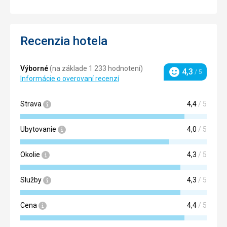
Recenzia hotela
Výborné
(na základe 1 233 hodnotení)
4,3
/ 5
Hodnotenie
Informácie o overovaní recenzí
Strava
4,4
/ 5
Ubytovanie
4,0
/ 5
Okolie
4,3
/ 5
Služby
4,3
/ 5
Cena
4,4
/ 5