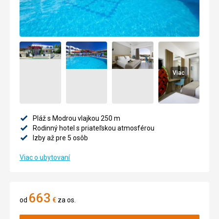
Viac
Pláž s Modrou vlajkou 250 m
Rodinný hotel s priateľskou atmosférou
Izby až pre 5 osôb
Viac o ubytovaní
663
od
€
za os.