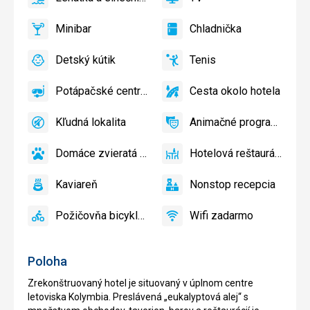
áno
Lehátka
áno
TV
a
Minibar
Chladnička
slnečníky
áno
Minibar,
áno
Chladnička
pri
Bar
Detský kútik
Tenis
bazéne
áno
Detský
áno
Tenis,
zadarmo
kútik,
Volejbal
Potápačské centrum
Cesta okolo hotela
Detské
áno
Potápačské
áno
Cesta
ihrisko,
centrum
okolo
Kľudná lokalita
Animačné programy
Detský
hotela
áno
Kľudná
áno
Animačné
bazén
lokalita
programy
Domáce zvieratá povolené
Hotelová reštaurácia
áno
Domáce
áno
Hotelová
zvieratá
reštaurácia
Kaviareň
Nonstop recepcia
povolené
áno
Kaviareň
áno
Nonstop
recepcia
Požičovňa bicyklov
Wifi zadarmo
áno
Požičovňa
áno
Wifi
bicyklov
zadarmo
Poloha
Zrekonštruovaný hotel je situovaný v úplnom centre
letoviska Kolymbia. Preslávená „eukalyptová alej“ s