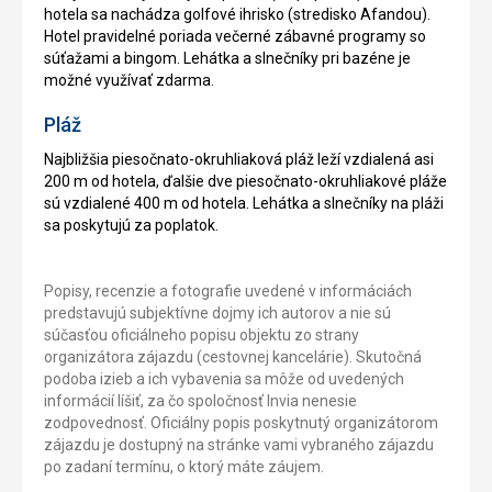
hotela sa nachádza golfové ihrisko (stredisko Afandou).
Hotel pravidelné poriada večerné zábavné programy so
súťažami a bingom. Lehátka a slnečníky pri bazéne je
možné využívať zdarma.
Pláž
Najbližšia piesočnato-okruhliaková pláž leží vzdialená asi
200 m od hotela, ďalšie dve piesočnato-okruhliakové pláže
sú vzdialené 400 m od hotela. Lehátka a slnečníky na pláži
sa poskytujú za poplatok.
Popisy, recenzie a fotografie uvedené v informáciách
predstavujú subjektívne dojmy ich autorov a nie sú
súčasťou oficiálneho popisu objektu zo strany
organizátora zájazdu (cestovnej kancelárie). Skutočná
podoba izieb a ich vybavenia sa môže od uvedených
informácií líšiť, za čo spoločnosť Invia nenesie
zodpovednosť. Oficiálny popis poskytnutý organizátorom
zájazdu je dostupný na stránke vami vybraného zájazdu
po zadaní termínu, o ktorý máte záujem.