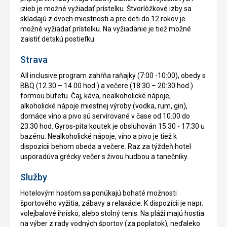
izieb je možné vyžiadať prístelku. Štvorlôžkové izby sa
skladajú z dvoch miestnosti a pre deti do 12 rokov je
možné vyžiadať prístelku. Na vyžiadanie je tiež možné
zaistiť detskú postieľku.
Strava
All inclusive program zahŕňa raňajky (7:00 -10:00), obedy s
BBQ (12.30 – 14.00 hod.) a večere (18:30 – 20:30 hod.)
formou bufetu. Čaj, káva, nealkoholické nápoje,
alkoholické nápoje miestnej výroby (vodka, rum, gin),
domáce víno a pivo sú servírované v čase od 10.00 do
23.30 hod. Gyros-pita koutek je obsluhován 15:30 - 17:30 u
bazénu. Nealkoholické nápoje, víno a pivo je tiež k
dispozícii behom obeda a večere. Raz za týždeň hotel
usporadúva grécky večer s živou hudbou a tanečníky.
Služby
Hotelovým hosťom sa ponúkajú bohaté možnosti
športového vyžitia, zábavy a relaxácie. K dispozícii je napr.
volejbalové ihrisko, alebo stolný tenis. Na pláži majú hostia
na výber z rady vodných športov (za poplatok), neďaleko