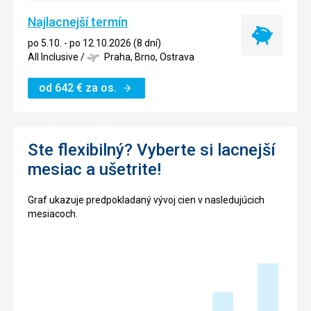
Najlacnejší termín
Najlacnejší
po 5.10. - po 12.10.2026 (8 dní)
termín
All Inclusive
/
Praha, Brno, Ostrava
od
642
€
za os.
Ste flexibilný? Vyberte si lacnejší
mesiac a ušetrite!
Graf ukazuje predpokladaný vývoj cien v nasledujúcich
mesiacoch.