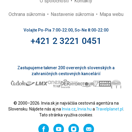
O spoločnosti
Kontakty
Ochrana súkromia
Nastavenie súkromia
Mapa webu
Volajte Po-Pia 7:00-22:00, So-Ne 8:00-22:00
+421 2 3221 0451
Zastupujeme takmer 200 overených slovenských a
zahraničných cestovných kancelárií
© 2000–2026. Invia.sk je najväčšia cestovná agentúra na
Slovensku. Nájdete nás aj na
Invia.cz
,
Invia.hu
a
Travelplanet.pl
.
Tato stránka využíva
cookies
.
Facebook
YouTube
Instagram
Odporučiť