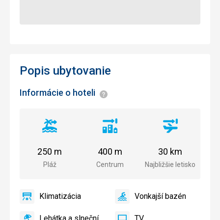
Popis ubytovanie
Informácie o hoteli
Informácie
Vzdialenosť
Vzdialenosť
Vzdialenosť
od
od
od
pláže
centra
letiska
250 m
400 m
30 km
mesta
Pláž
Centrum
Najbližšie letisko
Klimatizácia
Vonkajší bazén
áno
Klimatizácia
áno
Vonkajší
bazén
Lehátka a slnečníky pri bazéne zadarmo
TV