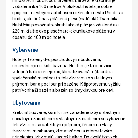
množstvom obchodov, taverien, barov a reštaurácií je
vzdialená iba 100 metrov. V blízkosti hotela je dobré
spojenie miestnymi autobusmi nielen do mesta Rhodos a
Lindos, ale tiež na vyhlásenú piesočnatú pláž Tsambika.
Najbližšia piesočnato-okruhliaková pláž je vzdialená asi
220 m, ďalšie dve piesočnato-okruhliakové pláže sú v
dosahu do 400 m od hotela.
Vybavenie
Hotel je tvorený dvojposchodovými budovami,
umiestnenými okolo bazéna. Hosťom je k dispozícii
vstupná hala s recepciou, klimatizovaná reštaurácia,
spoločenská miestnosť s televízorom so satelitným
príjmom, bar a pool bar pri bazéne. K športovému vyžitiu
patrí vonkajší bazén a bazén so šmykľavkou pre deti.
Ubytovanie
Zrekonštruované, komfortne zariadené izby s vlastným
sociálnym zariadením s vlastným zariadením sú vybavené
televízorom so satelitným príjmom, fénom na vlasy,
trezorom, minibarom, klimatizáciou a internetovým
pripojením. Izby majú vlastný balkón. Do dvojlôžkových