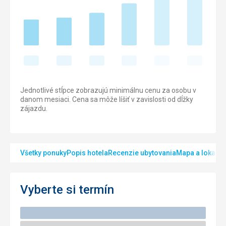
Jednotlivé stĺpce zobrazujú minimálnu cenu za osobu v
danom mesiaci. Cena sa môže líšiť v zavislosti od dĺžky
zájazdu.
Všetky ponuky
Popis hotela
Recenzie ubytovania
Mapa a lokalita
Vyberte si termín