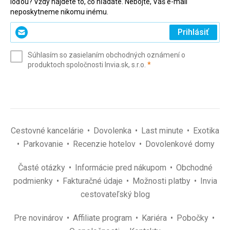
loďou? Vždy nájdete to, čo hľadáte. Nebojte, Váš e-mail
neposkytneme nikomu inému.
Zadajte
Prihlásiť
svoj
e-
Súhlasím so zasielaním obchodných oznámení o
mail
(povinné)
produktoch spoločnosti Invia.sk, s.r.o.
*
(povinné)
*
Cestovné kancelárie
Dovolenka
Last minute
Exotika
Parkovanie
Recenzie hotelov
Dovolenkové domy
Časté otázky
Informácie pred nákupom
Obchodné
podmienky
Fakturačné údaje
Možnosti platby
Invia
cestovateľský blog
Pre novinárov
Affiliate program
Kariéra
Pobočky