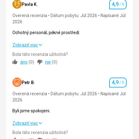
4,9
Pavla K.
/ 5
Hodnotenie
Overená recenzia
Dátum pobytu: Júl 2026
Napísané Júl
2026
Ochotný personál, pěkné prostředí.
Ochotný personál, pěkné prostředí.
Zobraziť viac
Bola táto recenzia užitočná?
Strava
4,0
/ 5
áno
(
0
)
nie
(
0
)
Ubytovanie
5,0
/ 5
4,9
Okolie
5,0
/ 5
Petr B.
/ 5
Hodnotenie
Overená recenzia
Dátum pobytu: Júl 2026
Napísané Júl
Služby
5,0
/ 5
2026
Cena
5,0
/ 5
Byli jsme spokojeni.
Byli jsme spokojeni.
Zobraziť viac
Pláž
Pláž je písečná s kamínky,moře bylo velmi čisté.Viděli jsme
Bola táto recenzia užitočná?
Strava
5,0
/ 5
kraby a spoustu rybiček.Do moře jsou vhodné boty ,jsou