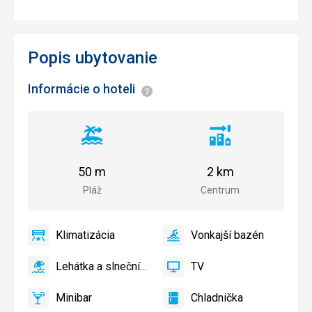
Popis ubytovanie
Informácie o hoteli
Informácie
Vzdialenosť
Vzdialenosť
od
od
pláže
centra
50 m
2 km
mesta
Pláž
Centrum
Klimatizácia
Vonkajší bazén
áno
Klimatizácia
áno
Vonkajší
bazén
Lehátka a slnečníky pri bazéne zadarmo
TV
áno
Lehátka
áno
TV
a
Minibar
Chladnička
slnečníky
áno
Minibar,
áno
Chladnička