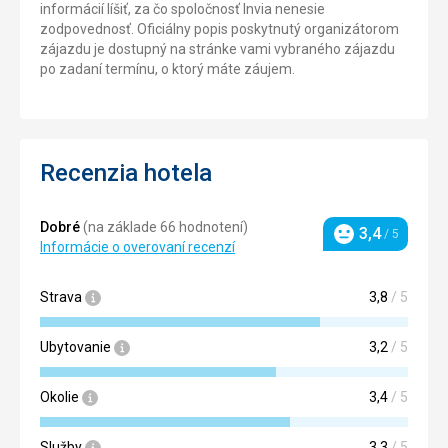
informácií líšiť, za čo spoločnosť Invia nenesie
zodpovednosť. Oficiálny popis poskytnutý organizátorom
zájazdu je dostupný na stránke vami vybraného zájazdu
po zadaní termínu, o ktorý máte záujem.
Recenzia hotela
Dobré
(na základe 66 hodnotení)
3,4
/ 5
Hodnotenie
Informácie o overovaní recenzí
Strava
3,8
/ 5
Ubytovanie
3,2
/ 5
Okolie
3,4
/ 5
Služby
3,3
/ 5