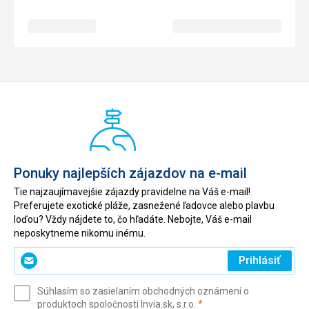
Ponuky najlepších zájazdov na e-mail
Tie najzaujímavejšie zájazdy pravidelne na Váš e-mail!
Preferujete exotické pláže, zasnežené ľadovce alebo plavbu
loďou? Vždy nájdete to, čo hľadáte. Nebojte, Váš e-mail
neposkytneme nikomu inému.
Zadajte
Prihlásiť
svoj
e-
Súhlasím so zasielaním obchodných oznámení o
mail
(povinné)
produktoch spoločnosti Invia.sk, s.r.o.
*
(povinné)
*