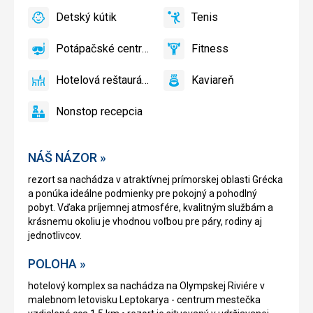
pri
Bar
Detský kútik
Tenis
bazéne
áno
Detský
áno
Tenis,
zadarmo
kútik,
Volejbal
Potápačské centrum
Fitness
Detské
áno
Potápačské
áno
Fitness
ihrisko,
centrum
Hotelová reštaurácia
Kaviareň
Detský
áno
Hotelová
áno
Kaviareň
bazén
reštaurácia
Nonstop recepcia
áno
Nonstop
recepcia
NÁŠ NÁZOR »
rezort sa nachádza v atraktívnej prímorskej oblasti Grécka
a ponúka ideálne podmienky pre pokojný a pohodlný
pobyt. Vďaka príjemnej atmosfére, kvalitným službám a
krásnemu okoliu je vhodnou voľbou pre páry, rodiny aj
jednotlivcov.
POLOHA »
hotelový komplex sa nachádza na Olympskej Riviére v
malebnom letovisku Leptokarya - centrum mestečka