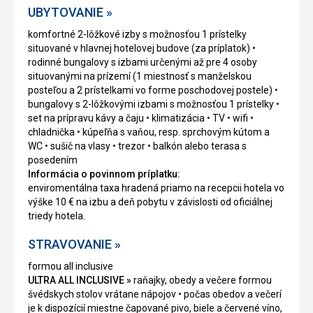
UBYTOVANIE »
komfortné 2-lôžkové izby s možnosťou 1 prístelky
situované v hlavnej hotelovej budove (za príplatok) •
rodinné bungalovy s izbami určenými až pre 4 osoby
situovanými na prízemí (1 miestnosť s manželskou
posteľou a 2 prístelkami vo forme poschodovej postele) •
bungalovy s 2-lôžkovými izbami s možnosťou 1 prístelky •
set na prípravu kávy a čaju • klimatizácia • TV • wifi •
chladnička • kúpeľňa s vaňou, resp. sprchovým kútom a
WC • sušič na vlasy • trezor • balkón alebo terasa s
posedením
Informácia o povinnom príplatku:
enviromentálna taxa hradená priamo na recepcii hotela vo
výške 10 € na izbu a deň pobytu v závislosti od oficiálnej
triedy hotela.
STRAVOVANIE »
formou all inclusive
ULTRA ALL INCLUSIVE »
raňajky, obedy a večere formou
švédskych stolov vrátane nápojov • počas obedov a večerí
je k dispozícií miestne čapované pivo, biele a červené víno,