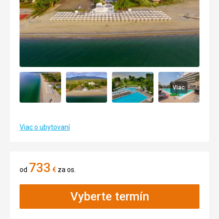
Viac
Viac o ubytovaní
733
od
€
za os.
Vyberte termín