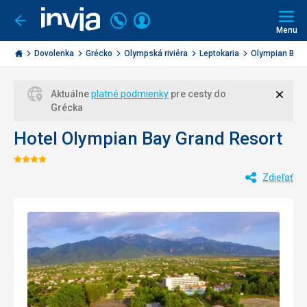
Volajte
Prihlásiť
Ísť
späť
+421
Menu
sa
2
Invia.sk
3221
Dovolenka
Grécko
Olympská riviéra
Leptokaria
Olympian Bay G
0477
Zavri
Aktuálne
platné podmienky
pre cesty do
Grécka
Hotel Olympian Bay Grand Resort
Hodnotenie:
Zdieľať
4/5