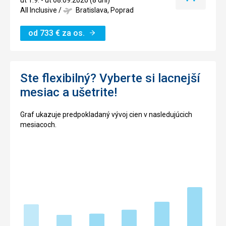
ut 1.9. - ut 08.09.2026 (8 dní)
termín
All Inclusive
/
Bratislava, Poprad
od
733
€
za os.
Ste flexibilný? Vyberte si lacnejší
mesiac a ušetrite!
Graf ukazuje predpokladaný vývoj cien v nasledujúcich
mesiacoch.