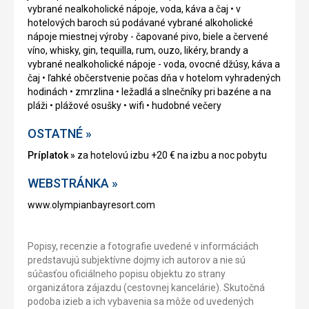
vybrané nealkoholické nápoje, voda, káva a čaj • v
hotelových baroch sú podávané vybrané alkoholické
nápoje miestnej výroby - čapované pivo, biele a červené
víno, whisky, gin, tequilla, rum, ouzo, likéry, brandy a
vybrané nealkoholické nápoje - voda, ovocné džúsy, káva a
čaj • ľahké občerstvenie počas dňa v hotelom vyhradených
hodinách • zmrzlina • ležadlá a slnečníky pri bazéne a na
pláži • plážové osušky • wifi • hudobné večery
OSTATNÉ »
Príplatok »
za hotelovú izbu +20 € na izbu a noc pobytu
WEBSTRÁNKA »
www.olympianbayresort.com
Popisy, recenzie a fotografie uvedené v informáciách
predstavujú subjektívne dojmy ich autorov a nie sú
súčasťou oficiálneho popisu objektu zo strany
organizátora zájazdu (cestovnej kancelárie). Skutočná
podoba izieb a ich vybavenia sa môže od uvedených