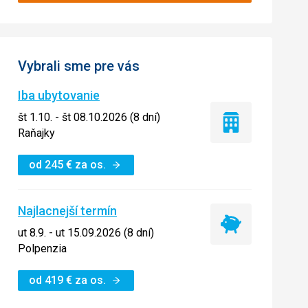
Vybrali sme pre vás
Iba ubytovanie
št 1.10. - št 08.10.2026 (8 dní)
Iba
Raňajky
ubytovanie
od
245
€
za os.
Najlacnejší termín
Najlacnejší
ut 8.9. - ut 15.09.2026 (8 dní)
termín
Polpenzia
od
419
€
za os.