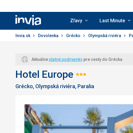
Zľavy
Last Minute
Invia.sk
Invia.sk
Dovolenka
Grécko
Olympská riviéra
P
Aktuálne
platné podmienky
pre cesty do Grécka
Hotel Europe
Hodnotenie:
Grécko, Olympská riviéra, Paralia
3/5