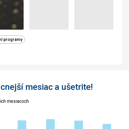
ní programy
acnejší mesiac a ušetrite!
cich mesiacoch.