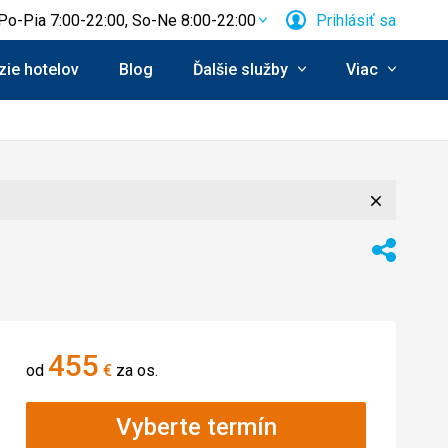
Po-Pia 7:00-22:00, So-Ne 8:00-22:00
Prihlásiť sa
ie hotelov
Blog
Ďalšie služby
Viac
Zavrieť
Zdieľať
455
od
€
za os.
Vyberte termín