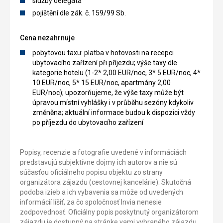
služby delegáta
pojištění dle zák. č. 159/99 Sb.
Cena nezahrnuje
pobytovou taxu: platba v hotovosti na recepci
ubytovacího zařízení při příjezdu; výše taxy dle
kategorie hotelu (1-2* 2,00 EUR/noc, 3* 5 EUR/noc, 4*
10 EUR/noc, 5* 15 EUR/noc, apartmány 2,00
EUR/noc); upozorňujeme, že výše taxy může být
úpravou místní vyhlášky i v průběhu sezóny kdykoliv
změněna; aktuální informace budou k dispozici vždy
po příjezdu do ubytovacího zařízení
Popisy, recenzie a fotografie uvedené v informáciách
predstavujú subjektívne dojmy ich autorov a nie sú
súčasťou oficiálneho popisu objektu zo strany
organizátora zájazdu (cestovnej kancelárie). Skutočná
podoba izieb a ich vybavenia sa môže od uvedených
informácií líšiť, za čo spoločnosť Invia nenesie
zodpovednosť. Oficiálny popis poskytnutý organizátorom
zájazdu je dostupný na stránke vami vybraného zájazdu