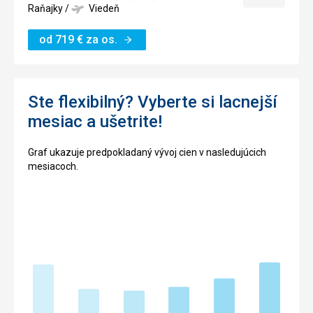
termín
Raňajky
/
Viedeň
od
719
€
za os.
Ste flexibilný? Vyberte si lacnejší
mesiac a ušetrite!
Graf ukazuje predpokladaný vývoj cien v nasledujúcich
mesiacoch.