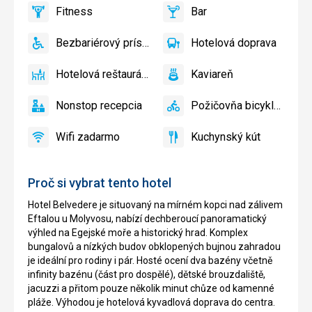
ihrisko,
Fitness
Bar
bazéne
Detský
áno
Fitness
áno
Bar
zadarmo
bazén
Bezbariérový prístup
Hotelová doprava
áno
Bezbariérový
áno
Hotelová
prístup
doprava
Hotelová reštaurácia
Kaviareň
áno
Hotelová
áno
Kaviareň
reštaurácia
Nonstop recepcia
Požičovňa bicyklov
áno
Nonstop
áno
Požičovňa
recepcia
bicyklov
Wifi zadarmo
Kuchynský kút
áno
Wifi
áno
Kuchynský
zadarmo
kút
Proč si vybrat tento hotel
Hotel Belvedere je situovaný na mírném kopci nad zálivem
Eftalou u Molyvosu, nabízí dechberoucí panoramatický
výhled na Egejské moře a historický hrad. Komplex
bungalovů a nízkých budov obklopených bujnou zahradou
je ideální pro rodiny i pár. Hosté ocení dva bazény včetně
infinity bazénu (část pro dospělé), dětské brouzdaliště,
jacuzzi a přitom pouze několik minut chůze od kamenné
pláže. Výhodou je hotelová kyvadlová doprava do centra.