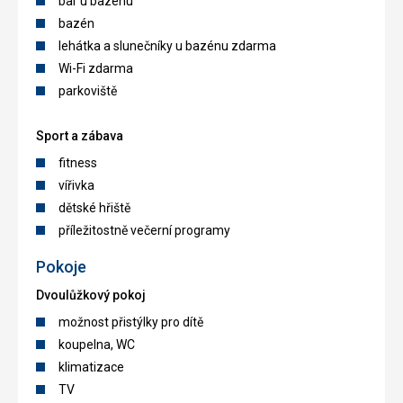
bar u bazénu
bazén
lehátka a slunečníky u bazénu zdarma
Wi-Fi zdarma
parkoviště
Sport a zábava
fitness
vířivka
dětské hřiště
příležitostně večerní programy
Pokoje
Dvoulůžkový pokoj
možnost přistýlky pro dítě
koupelna, WC
klimatizace
TV