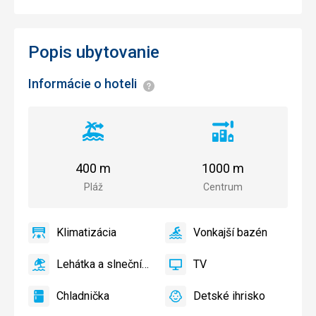
Popis ubytovanie
Informácie o hoteli
Informácie
Vzdialenosť
Vzdialenosť
od
od
pláže
centra
400 m
1000 m
mesta
Pláž
Centrum
Klimatizácia
Vonkajší bazén
áno
Klimatizácia
áno
Vonkajší
bazén
Lehátka a slnečníky pri bazéne zadarmo
TV
áno
Lehátka
áno
TV
a
Chladnička
Detské ihrisko
slnečníky
áno
Chladnička
áno
Detské
pri