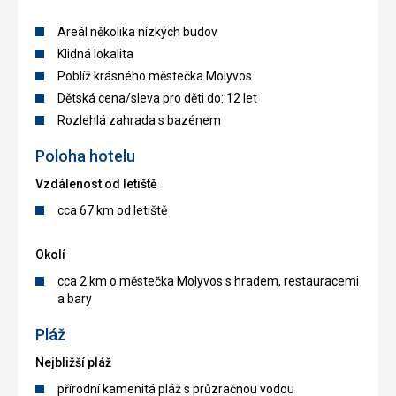
Areál několika nízkých budov
Klidná lokalita
Poblíž krásného městečka Molyvos
Dětská cena/sleva pro děti do: 12 let
Rozlehlá zahrada s bazénem
Poloha hotelu
Vzdálenost od letiště
cca 67 km od letiště
Okolí
cca 2 km o městečka Molyvos s hradem, restauracemi
a bary
Pláž
Nejbližší pláž
přírodní kamenitá pláž s průzračnou vodou