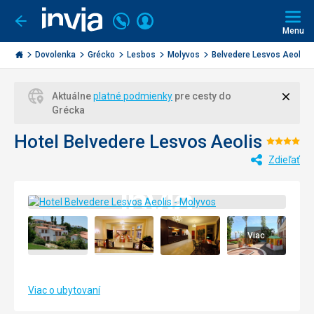
Volajte
Prihlásiť
Ísť
späť
+421
Menu
sa
2
Invia.sk
3221
Dovolenka
Grécko
Lesbos
Molyvos
Belvedere Lesvos Aeoli...
0477
Zavri
Aktuálne
platné podmienky
pre cesty do
Grécka
Hotel Belvedere Lesvos Aeolis
Hodno
Zdieľať
4/5
Viac
Viac o ubytovaní