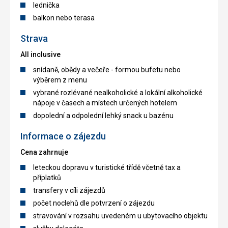
lednička
balkon nebo terasa
Strava
All inclusive
snídaně, obědy a večeře - formou bufetu nebo
výběrem z menu
vybrané rozlévané nealkoholické a lokální alkoholické
nápoje v časech a místech určených hotelem
dopolední a odpolední lehký snack u bazénu
Informace o zájezdu
Cena zahrnuje
leteckou dopravu v turistické třídě včetně tax a
příplatků
transfery v cíli zájezdů
počet noclehů dle potvrzení o zájezdu
stravování v rozsahu uvedeném u ubytovacího objektu