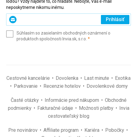
loďou? Vždy nájdete to, čo hľadáte. Nebojte, Váš e-mail
neposkytneme nikomu inému.
Zadajte
Prihlásiť
svoj
e-
Súhlasím so zasielaním obchodných oznámení o
mail
(povinné)
produktoch spoločnosti Invia.sk, s.r.o.
*
(povinné)
*
Cestovné kancelárie
Dovolenka
Last minute
Exotika
Parkovanie
Recenzie hotelov
Dovolenkové domy
Časté otázky
Informácie pred nákupom
Obchodné
podmienky
Fakturačné údaje
Možnosti platby
Invia
cestovateľský blog
Pre novinárov
Affiliate program
Kariéra
Pobočky