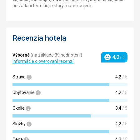
po zadaní termínu, o ktorý máte záujem.
Recenzia hotela
Výborné
(na základe 39 hodnotení)
4,0
/ 5
Hodnotenie
Informácie o overovaní recenzí
Strava
4,2
/ 5
Ubytovanie
4,2
/ 5
Okolie
3,4
/ 5
Služby
4,2
/ 5
Cena
4,2
/ 5