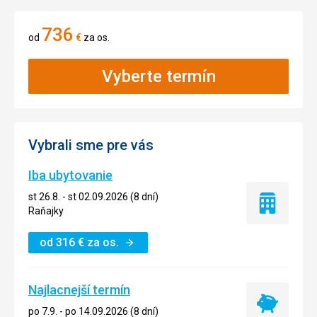
736
od
€
za os.
Vyberte termín
Vybrali sme pre vás
Iba ubytovanie
st 26.8. - st 02.09.2026 (8 dní)
Iba
Raňajky
ubytovanie
od
316
€
za os.
Najlacnejší termín
Najlacnejší
po 7.9. - po 14.09.2026 (8 dní)