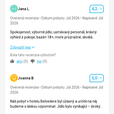
4,2
Jana L.
/ 5
Hodnotenie
Overená recenzia
Dátum pobytu: Júl 2026
Napísané Júl
2026
Spokojenost, výborné jídlo, usměvavý personál, krásný
výhled z pokoje, bazén 18+, moře průzračné, skvělá
poloha k výletům. Špatný dojem mám pouze z pláže, co je
nejblíž k hotelu, byla plná odpadků….Chodili jsme na pláž k
Spokojenost, výborné jídlo, usměvavý personál, krásný
Zobraziť viac
hotelu Angelo-je víc vlevo, s odpadky mimo hotel mají
výhled z pokoje, bazén 18+, moře průzračné, skvělá
Bola táto recenzia užitočná?
problém všude, ale tam to už šlo.
poloha k výletům. Špatný dojem mám pouze z pláže, co je
áno
(
0
)
nie
(
0
)
nejblíž k hotelu, byla plná odpadků….Chodili jsme na pláž k
hotelu Angelo-je víc vlevo, s odpadky mimo hotel mají
problém všude, ale tam to už šlo.
5,0
Joanna B.
/ 5
Hodnotenie
Strava
4,0
/ 5
Overená recenzia
Dátum pobytu: Júl 2026
Napísané Júl
2026
Ubytovanie
4,0
/ 5
Náš pobyt v hotelu Belvedere byl úžasný a určitě na něj
Okolie
3,0
/ 5
budeme s láskou vzpomínat. Jídlo bylo vynikající – široký
výběr pokrmů, vše čerstvé a perfektně připravené. Hotel je
Služby
4,0
/ 5