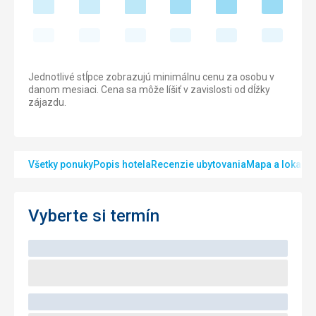
Jednotlivé stĺpce zobrazujú minimálnu cenu za osobu v
danom mesiaci. Cena sa môže líšiť v zavislosti od dĺžky
zájazdu.
Všetky ponuky
Popis hotela
Recenzie ubytovania
Mapa a lokalita
Vyberte si termín