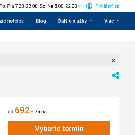
Po-Pia 7:00-22:00, So-Ne 8:00-22:00
Prihlásiť sa
ie hotelov
Blog
Ďalšie služby
Viac
Zavrieť
Zdieľať
692
od
€
za os.
Vyberte termín