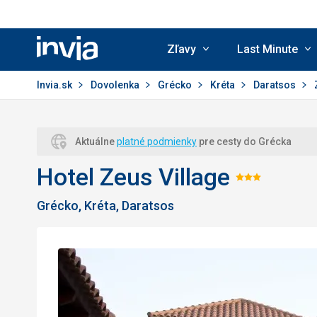
Zľavy
Last Minute
Invia.sk
Invia.sk
Dovolenka
Grécko
Kréta
Daratsos
Aktuálne
platné podmienky
pre cesty do Grécka
Hotel Zeus Village
Hodnot
Grécko, Kréta, Daratsos
3/5