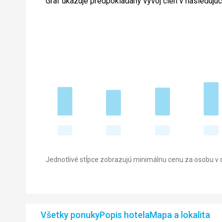
Graf ukazuje predpokladaný vývoj cien v nasledujú
Jednotlivé stĺpce zobrazujú minimálnu cenu za osobu v d
Všetky ponuky
Popis hotela
Mapa a lokalita