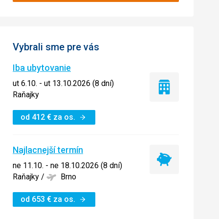
Vybrali sme pre vás
Iba ubytovanie
ut 6.10. - ut 13.10.2026 (8 dní)
Iba
Raňajky
ubytovanie
od
412
€
za os.
Najlacnejší termín
Najlacnejší
ne 11.10. - ne 18.10.2026 (8 dní)
termín
Raňajky
/
Brno
od
653
€
za os.