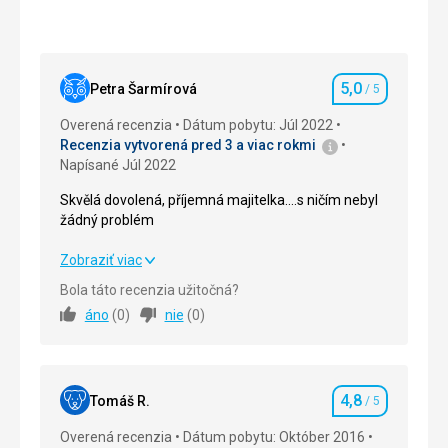
5,0
Petra Šarmírová
/ 5
Hodnotenie
Overená recenzia
Dátum pobytu: Júl 2022
Recenzia vytvorená pred 3 a viac rokmi
Napísané Júl 2022
Skvělá dovolená, příjemná majitelka....s ničím nebyl
žádný problém
Skvělá dovolená, příjemná majitelka....s ničím nebyl
Zobraziť viac
žádný problém
Bola táto recenzia užitočná?
áno
(
0
)
nie
(
0
)
Strava
5,0
/ 5
Ubytovanie
5,0
/ 5
4,8
Okolie
5,0
/ 5
Tomáš R.
/ 5
Hodnotenie
Overená recenzia
Dátum pobytu: Október 2016
Služby
5,0
/ 5