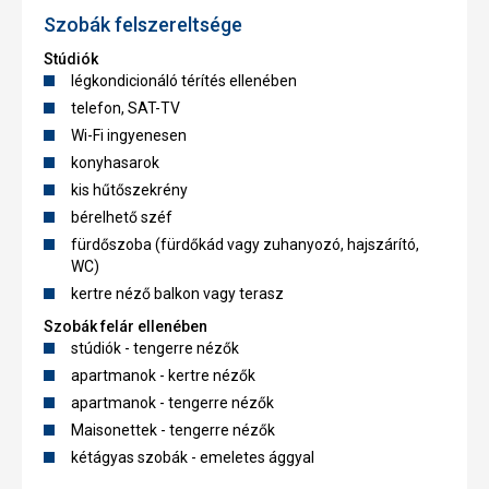
Szobák felszereltsége
Stúdiók
légkondicionáló térítés ellenében
telefon, SAT-TV
Wi-Fi ingyenesen
konyhasarok
kis hűtőszekrény
bérelhető széf
fürdőszoba (fürdőkád vagy zuhanyozó, hajszárító,
WC)
kertre néző balkon vagy terasz
Szobák felár ellenében
stúdiók - tengerre nézők
apartmanok - kertre nézők
apartmanok - tengerre nézők
Maisonettek - tengerre nézők
kétágyas szobák - emeletes ággyal