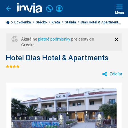
Volajte
Prihlásiť
Ísť
späť
+421
Menu
sa
2
Invia.sk
3221
Dovolenka
Grécko
Kréta
Stalida
Dias Hotel & Apartment...
0477
Zavri
Aktuálne
platné podmienky
pre cesty do
Grécka
Hotel Dias Hotel & Apartments
Hodnotenie:
Zdieľať
4/5