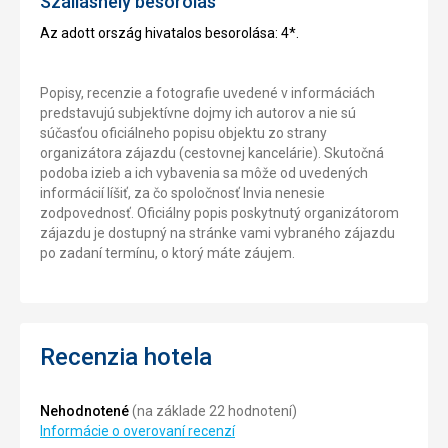
Szálláshely besorolás
Az adott ország hivatalos besorolása: 4*.
Popisy, recenzie a fotografie uvedené v informáciách
predstavujú subjektívne dojmy ich autorov a nie sú
súčasťou oficiálneho popisu objektu zo strany
organizátora zájazdu (cestovnej kancelárie). Skutočná
podoba izieb a ich vybavenia sa môže od uvedených
informácií líšiť, za čo spoločnosť Invia nenesie
zodpovednosť. Oficiálny popis poskytnutý organizátorom
zájazdu je dostupný na stránke vami vybraného zájazdu
po zadaní termínu, o ktorý máte záujem.
Recenzia hotela
Nehodnotené
(na základe 22 hodnotení)
Informácie o overovaní recenzí