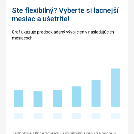
Ste flexibilný? Vyberte si lacnejší
mesiac a ušetrite!
Graf ukazuje predpokladaný vývoj cien v nasledujúcich
mesiacoch.
Jednotlivé stĺpce zobrazujú minimálnu cenu za osobu v