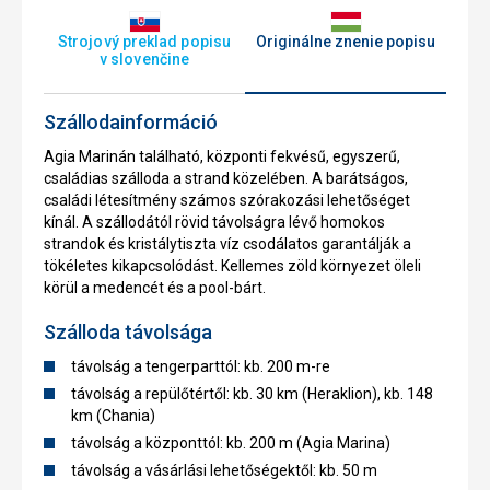
Strojový preklad popisu
Originálne znenie popisu
v slovenčine
Szállodainformáció
Agia Marinán található, központi fekvésű, egyszerű,
családias szálloda a strand közelében. A barátságos,
családi létesítmény számos szórakozási lehetőséget
kínál. A szállodától rövid távolságra lévő homokos
strandok és kristálytiszta víz csodálatos garantálják a
tökéletes kikapcsolódást. Kellemes zöld környezet öleli
körül a medencét és a pool-bárt.
Szálloda távolsága
távolság a tengerparttól: kb. 200 m-re
távolság a repülőtértől: kb. 30 km (Heraklion), kb. 148
km (Chania)
távolság a központtól: kb. 200 m (Agia Marina)
távolság a vásárlási lehetőségektől: kb. 50 m