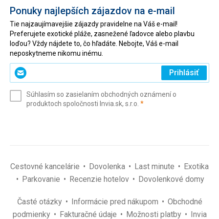
Ponuky najlepších zájazdov na e-mail
Tie najzaujímavejšie zájazdy pravidelne na Váš e-mail!
Preferujete exotické pláže, zasnežené ľadovce alebo plavbu
loďou? Vždy nájdete to, čo hľadáte. Nebojte, Váš e-mail
neposkytneme nikomu inému.
Zadajte
Prihlásiť
svoj
e-
Súhlasím so zasielaním obchodných oznámení o
mail
(povinné)
produktoch spoločnosti Invia.sk, s.r.o.
*
(povinné)
*
Cestovné kancelárie
Dovolenka
Last minute
Exotika
Parkovanie
Recenzie hotelov
Dovolenkové domy
Časté otázky
Informácie pred nákupom
Obchodné
podmienky
Fakturačné údaje
Možnosti platby
Invia