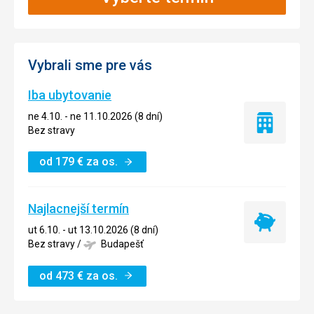
Vybrali sme pre vás
Iba ubytovanie
ne 4.10. - ne 11.10.2026 (8 dní)
Iba
Bez stravy
ubytovanie
od
179
€
za os.
Najlacnejší termín
Najlacnejší
ut 6.10. - ut 13.10.2026 (8 dní)
termín
Bez stravy
/
Budapešť
od
473
€
za os.