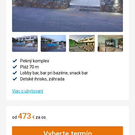
Viac
Pekný komplex
Pláž 70 m
Lobby bar, bar pri bazéne, snack bar
Detské ihrisko, záhrada
Viac o ubytovaní
473
od
€
za os.
Vyberte termín