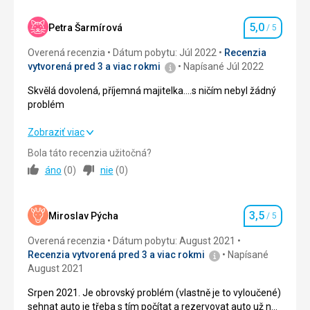
Vynikající výběr,kvalita a obsluha,pití,bar vynikající
Ubytovanie
5,0
Petra Šarmírová
/ 5
Hodnotenie
Prostorné,čisté,skvělé
Overená recenzia
Dátum pobytu: Júl 2022
Recenzia
Služby
vytvorená pred 3 a viac rokmi
Napísané Júl 2022
Nemohu vytknout vůbec nic
Skvělá dovolená, příjemná majitelka....s ničím nebyl žádný
Táto recenzia bola preložená automaticky pomocou
problém
Google Translate
Skvělá dovolená, příjemná majitelka....s ničím nebyl žádný
Zobraziť viac
problém
Bola táto recenzia užitočná?
áno
(
0
)
nie
(
0
)
Strava
5,0
/ 5
Ubytovanie
5,0
/ 5
3,5
Miroslav Pýcha
/ 5
Hodnotenie
Okolie
5,0
/ 5
Overená recenzia
Dátum pobytu: August 2021
Recenzia vytvorená pred 3 a viac rokmi
Napísané
Služby
5,0
/ 5
August 2021
Cena
5,0
/ 5
Srpen 2021. Je obrovský problém (vlastně je to vyloučené)
sehnat auto je třeba s tím počítat a rezervovat auto už na