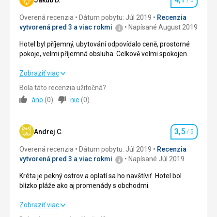
Jakub D.
/ 5
Hodnotenie
Ubytovanie
4,0
/ 5
Ubytovanie
Overená recenzia
Dátum pobytu: Júl 2019
Recenzia
Velmi čistý hotel, na poměry v Řecku až neuvěřitelná péče
vytvorená pred 3 a viac rokmi
Napísané August 2019
Okolie
3,0
/ 5
o čistotu. Super.
Klimatizace (dvě jednotky) nezvládali vůbec uchladit pokoj,
Hotel byl příjemný, ubytování odpovídalo ceně, prostorné
Služby
4,0
/ 5
ani přes noc se teplota nedostala pod 25 C. A to byla za
pokoje, velmi příjemná obsluha. Celkově velmi spokojen.
příplatek 10EUR
Cena
4,0
/ 5
Hotel byl příjemný, ubytování odpovídalo ceně, prostorné
Zobraziť viac
Služby
pokoje, velmi příjemná obsluha. Celkově velmi spokojen.
nevyužili jsme
Bola táto recenzia užitočná?
áno
(
0
)
nie
(
0
)
Strava
4,0
/ 5
Táto recenzia bola preložená automaticky pomocou
Google Translate
Ubytovanie
4,0
/ 5
3,5
Andrej C.
/ 5
Hodnotenie
Okolie
3,0
/ 5
Overená recenzia
Dátum pobytu: Júl 2019
Recenzia
vytvorená pred 3 a viac rokmi
Napísané Júl 2019
Služby
4,0
/ 5
Kréta je pekný ostrov a oplatí sa ho navštíviť. Hotel bol
Cena
4,0
/ 5
blízko pláže ako aj promenády s obchodmi.
Kréta je pekný ostrov a oplatí sa ho navštíviť. Hotel bol
Zobraziť viac
blízko pláže ako aj promenády s obchodmi.