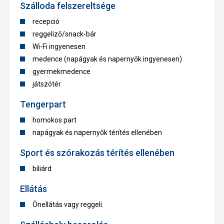
Szálloda felszereltsége
recepció
reggeliző/snack-bár
Wi-Fi ingyenesen
medence (napágyak és napernyők ingyenesen)
gyermekmedence
játszótér
Tengerpart
homokos part
napágyak és napernyők térítés ellenében
Sport és szórakozás térítés ellenében
biliárd
Ellátás
Önellátás vagy reggeli.