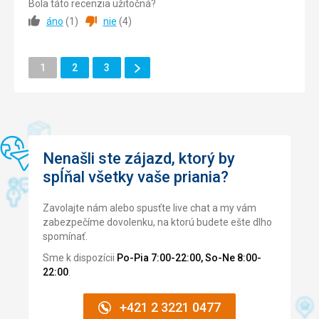
Bola táto recenzia užitočná?
áno
(
1
)
nie
(
4
)
Strava
3,0
/ 5
Ubytovanie
3,0
/ 5
Ďalšie
Stránka
Stránka
Stránka
1
2
3
Stránka
Okolie
4,0
/ 5
Služby
3,0
/ 5
Cena
3,0
/ 5
Nenašli ste zájazd, ktorý by
spĺňal všetky vaše priania?
Pláž
Pláž bola asi 5 minút pešo od hotela. Na páži boli v
Zavolajte nám alebo spusťte live chat a my vám
dispozícii lehátka a slnečníky za poplatok 5 EUR. Takisto
zabezpečíme dovolenku, na ktorú budete ešte dlho
bolo možné si na pláži nájsť voľné miesto mimo slnečníkov
spomínať.
a lehátok.
Sme k dispozícii
Po-Pia 7:00-22:00, So-Ne 8:00-
Strava
22:00
.
Strava bolo formou bufetových stolov - jedlo na ranajky sa
opakovalo, ale bolo chutné. Večere boli v rovnakom štýle
ako ranajky ale myslím, že tu nie je žiadne negatívum.
+421 2 3221 0477