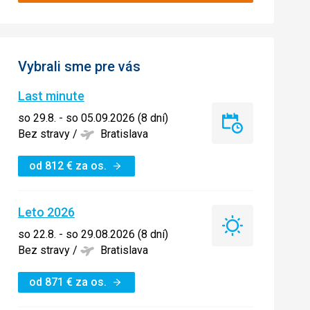
Vybrali sme pre vás
Last minute
so 29.8. - so 05.09.2026 (8 dní)
Last
Bez stravy
/
Bratislava
minute
od
812
€
za os.
Leto 2026
Leto
so 22.8. - so 29.08.2026 (8 dní)
2026
Bez stravy
/
Bratislava
od
871
€
za os.