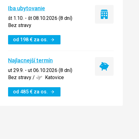
Iba ubytovanie
Iba
št 1.10. - št 08.10.2026 (8 dní)
ubytovanie
Bez stravy
od
198
€
za os.
Najlacnejší termín
Najlacnejší
ut 29.9. - ut 06.10.2026 (8 dní)
termín
Bez stravy
/
Katovice
od
485
€
za os.