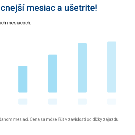
acnejší mesiac a ušetrite!
cich mesiacoch.
anom mesiaci. Cena sa môže líšiť v zavislosti od dĺžky zájazdu.