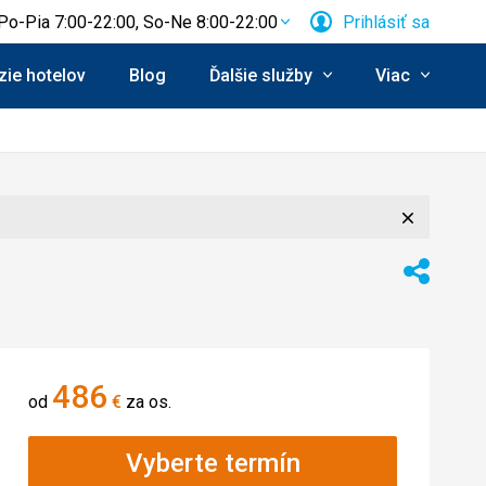
Po-Pia 7:00-22:00, So-Ne 8:00-22:00
Prihlásiť sa
ie hotelov
Blog
Ďalšie služby
Viac
Zavrieť
Zdieľať
486
od
€
za os.
Vyberte termín