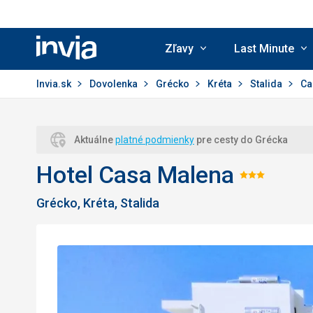
Zľavy
Last Minute
Invia.sk
Invia.sk
Dovolenka
Grécko
Kréta
Stalida
Ca
Aktuálne
platné podmienky
pre cesty do Grécka
Hotel Casa Malena
Hodnot
Grécko, Kréta, Stalida
3/5