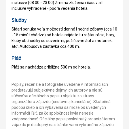
inclusive (08:00 - 23:00) Zmena zloženia i časov all
inclusve vyhradené - podľa vedenia hotela.
Služby
Sidari ponúka veľa možností denné i nočné zábavy (cca 10
- 15 minút chôdze) od hotela nájdete tu reštaurácie, bary,
kluby obchodíky so suvenírmi, požičovne áut a motoriek,
atď. Autobusová zastávka cca 400 m.
Pláž
Pláž sa nachádza približne 500 m od hotela.
Popisy, recenzie a fotografie uvedené v informáciách
predstavujú subjektívne dojmy ich autorov a nie sú
súčasťou oficiálneho popisu objektu zo strany
organizátora zájazdu (cestovnej kancelárie). Skutočná
podoba izieb a ich vybavenia sa môže od uvedených
informácií líšiť, za čo spoločnosť Invia nenesie
zodpovednosť. Oficiálny popis poskytnutý organizátorom
zájazdu je dostupný na stránke vami vybraného zájazdu