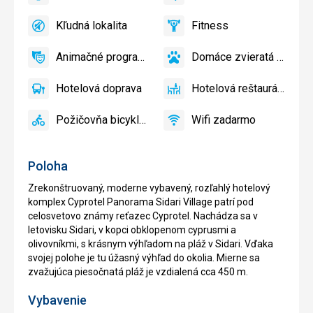
áno
Detský
áno
Tenis
zadarmo
kútik,
Kľudná lokalita
Fitness
Detské
áno
Kľudná
áno
Fitness
ihrisko,
lokalita
Animačné programy
Domáce zvieratá povolené
Detský
áno
Animačné
áno
Domáce
bazén
programy
zvieratá
Hotelová doprava
Hotelová reštaurácia
povolené
áno
Hotelová
áno
Hotelová
doprava
reštaurácia
Požičovňa bicyklov
Wifi zadarmo
áno
Požičovňa
áno
Wifi
bicyklov
zadarmo
Poloha
Zrekonštruovaný, moderne vybavený, rozľahlý hotelový
komplex Cyprotel Panorama Sidari Village patrí pod
celosvetovo známy reťazec Cyprotel. Nachádza sa v
letovisku Sidari, v kopci obklopenom cyprusmi a
olivovníkmi, s krásnym výhľadom na pláž v Sidari. Vďaka
svojej polohe je tu úžasný výhľad do okolia. Mierne sa
zvažujúca piesočnatá pláž je vzdialená cca 450 m.
Vybavenie