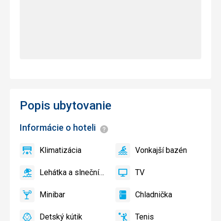
Popis ubytovanie
Informácie o hoteli
Informácie
Klimatizácia
Vonkajší bazén
áno
Klimatizácia
áno
Vonkajší
bazén
Lehátka a slnečníky pri bazéne zadarmo
TV
áno
Lehátka
áno
TV
a
Minibar
Chladnička
slnečníky
áno
Minibar,
áno
Chladnička
pri
Bar
Detský kútik
Tenis
bazéne