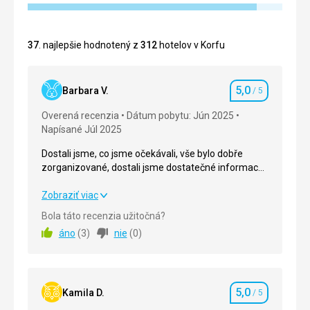
37
. najlepšie hodnotený z
312
hotelov v Korfu
5,0
Barbara V.
/ 5
Hodnotenie
Overená recenzia
Dátum pobytu: Jún 2025
Napísané Júl 2025
Dostali jsme, co jsme očekávali, vše bylo dobře
zorganizované, dostali jsme dostatečné informace.
Jsme spokojeni! Stojí za to si pronajmout motorku/
čtyřkolku a prozkoumat ostrov, ale i okolí je krásné.
Dostali jsme, co jsme očekávali, vše bylo dobře
Zobraziť viac
zorganizované, dostali jsme dostatečné informace.
Bola táto recenzia užitočná?
Jsme spokojeni! Stojí za to si pronajmout motorku/
áno
(
3
)
nie
(
0
)
čtyřkolku a prozkoumat ostrov, ale i okolí je krásné.
Strava
5,0
/ 5
5,0
Ubytovanie
5,0
/ 5
Kamila D.
/ 5
Hodnotenie