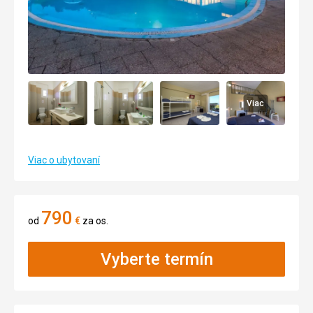
Viac
Viac o ubytovaní
790
od
€
za os.
Vyberte termín