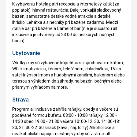
K vybaveniu hotela patrí recepcia a internetový kútik (za
poplatok), hlavná reštaurácia. Ďalej vonkajší sladkovodný
bazén, samostatné detské vodné atrakcie a detské
ihrisko. Lehátka a slnečníky pri bazéne zadarmo. Medzi
ďalšie bar pri bazéne a Camelot bar (nie je súčasťou all
inklusive a je otvorený od 23:00 do neskorých nočných
hodín).
Ubytovanie
Všetky izby sú vybavené kúpeľňou so sprchovacím kútom,
WC, klimatizáciou, fénom, telefónom, chladničkou, TV so
satelitným príjmom a hudobnými kanálmi, balkónom alebo
terasou s výhľadom do záhrady, na bazén, bočným alebo
priamym výhľadom na more.
Strava
Program all inclusive zahŕňa raňajky, obedy a večere sú
podávané formou bufetu. 08:00 - 10:00 raňajky 12:30 -
14:30 obed 19:00 - 21:30 večera 10: 00-12: 30, 14: 30-18:
30, 21: 30-22: 30 snack (káva , čaj, torty) Alkoholické a
nealkoholické nápoje miestnej výroby sú v rámci all