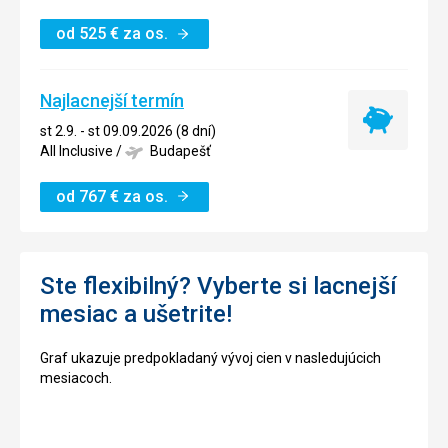
od
525
€
za os.
Najlacnejší termín
Najlacnejší
st 2.9. - st 09.09.2026 (8 dní)
termín
All Inclusive
/
Budapešť
od
767
€
za os.
Ste flexibilný? Vyberte si lacnejší
mesiac a ušetrite!
Graf ukazuje predpokladaný vývoj cien v nasledujúcich
mesiacoch.