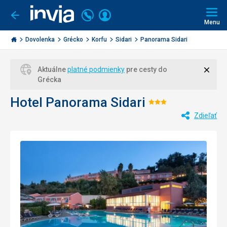
Volajte
Prihlásiť
Ísť
späť
+421
Menu
sa
2
Invia.sk
3221
Dovolenka
Grécko
Korfu
Sidari
Panorama Sidari
0477
Zavri
Aktuálne
platné podmienky
pre cesty do
Grécka
Hotel Panorama Sidari
Hodnotenie:
Zdieľať
3/5