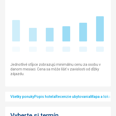
Jednotlivé stĺpce zobrazujú minimálnu cenu za osobu v
danom mesiaci. Cena sa môže líšiť v zavislosti od dĺžky
zájazdu.
Všetky ponuky
Popis hotela
Recenzie ubytovania
Mapa a lokalita
Vyberte si termín