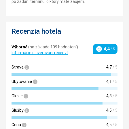
po zadaní termínu, o ktorý máte záujem.
Recenzia hotela
Výborné
(na základe 109 hodnotení)
4,4
/ 5
Hodnotenie
Informácie o overovaní recenzí
Strava
4,7
/ 5
Ubytovanie
4,1
/ 5
Okolie
4,3
/ 5
Služby
4,5
/ 5
Cena
4,5
/ 5