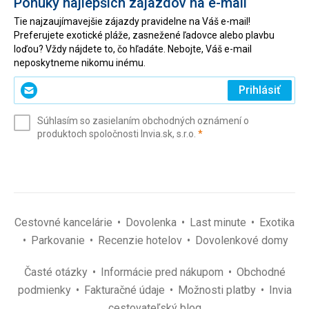
Ponuky najlepších zájazdov na e-mail
Tie najzaujímavejšie zájazdy pravidelne na Váš e-mail!
Preferujete exotické pláže, zasnežené ľadovce alebo plavbu
loďou? Vždy nájdete to, čo hľadáte. Nebojte, Váš e-mail
neposkytneme nikomu inému.
Zadajte
Prihlásiť
svoj
e-
Súhlasím so zasielaním obchodných oznámení o
mail
(povinné)
produktoch spoločnosti Invia.sk, s.r.o.
*
(povinné)
*
Cestovné kancelárie
Dovolenka
Last minute
Exotika
Parkovanie
Recenzie hotelov
Dovolenkové domy
Časté otázky
Informácie pred nákupom
Obchodné
podmienky
Fakturačné údaje
Možnosti platby
Invia
cestovateľský blog