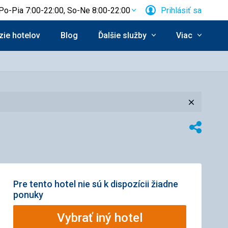
Po-Pia 7:00-22:00, So-Ne 8:00-22:00
Prihlásiť sa
ie hotelov
Blog
Ďalšie služby
Viac
Zavrieť
Zdieľať
Pre tento hotel nie sú k dispozícii žiadne
ponuky
Vybrať iný hotel