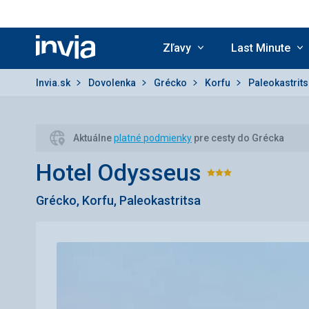
Zľavy
Last Minute
Invia.sk
Invia.sk
Dovolenka
Grécko
Korfu
Paleokastrit
Aktuálne
platné podmienky
pre cesty do Grécka
Hotel Odysseus
Hodnoten
Grécko, Korfu, Paleokastritsa
3/5