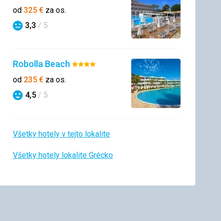
4/5
od
325
€
za os.
3,3
/ 5
Hodnotenie
Robolla Beach
Hodnotenie:
4/5
od
235
€
za os.
4,5
/ 5
Hodnotenie
Všetky hotely v tejto lokalite
Všetky hotely lokalite Grécko