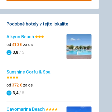
Podobné hotely v tejto lokalite
Alkyon Beach
Hodnotenie:
3/5
od
410
€
za os.
3,8
/ 5
Hodnotenie
Sunshine Corfu & Spa
Hodnotenie:
4/5
od
372
€
za os.
3,4
/ 5
Hodnotenie
Cavomarina Beach
Hodnotenie: