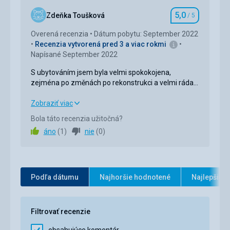
Služby
5,0
/ 5
5,0
Zdeňka Toušková
/ 5
Hodnotenie
Cena
5,0
/ 5
Overená recenzia
Dátum pobytu: September 2022
Recenzia vytvorená pred 3 a viac rokmi
Napísané September 2022
Pláž
Bydlení přímo u pláže, vynikající
S ubytováním jsem byla velmi spokokojena,
Ubytovanie
zejména po změnách po rekonstrukci a velmi ráda
Čisté, pohodlné
bych opět toto místo navštívila.
Super servis a pohoda a klid....
S ubytováním jsem byla velmi spokokojena,
Zobraziť viac
Táto recenzia bola preložená automaticky pomocou
zejména po změnách po rekonstrukci a velmi ráda
Bola táto recenzia užitočná?
Google Translate
bych opět toto místo navštívila.
áno
(
1
)
nie
(
0
)
Super servis a pohoda a klid....
Ubytovanie
5,0
/ 5
Okolie
5,0
/ 5
Podľa dátumu
Najhoršie hodnotené
Najlepšie 
Služby
5,0
/ 5
Filtrovať recenzie
Cena
5,0
/ 5
obsahujúce komentár