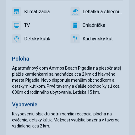
Klimatizácia
Lehátka a slnečníky na p
áno
Klimatizácia
áno
Lehátka
a
TV
Chladnička
slnečníky
áno
TV
áno
Chladnička
na
Detský kútik
Kuchynský kút
pláži
áno
Detský
áno
Kuchynský
zadarmo
kútik
kút
Poloha
Apartmánový dom Ammos Beach Pigadia na piesočnatej
pláži s kamienkami sa nachádza cca 2 km od hlavného
mesta Pigadia. Novo disponuje menším obchodíkom a
detským kútikom. Prvé taverny a ďalšie obchodíky sú cca
600m od rodinného ubytovanie. Letiska 15 km.
Vybavenie
K vybaveniu objektu patrí menšia recepcia, plocha na
cvičenie, detský kútik. Možnosť využitia bazéna v taverne
vzdialenej cca 2 km.