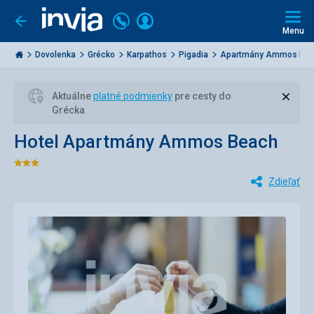
Volajte
Prihlásiť
Ísť
späť
+421
Menu
sa
2
Invia.sk
3221
Dovolenka
Grécko
Karpathos
Pigadia
Apartmány Ammos Bea
0477
Zavri
Aktuálne
platné podmienky
pre cesty do
Grécka
Hotel Apartmány Ammos Beach
Hodnotenie:
Zdieľať
3/5