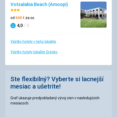
Votsalakia Beach (Amoopi)
Hodnotenie:
3/5
od
644
€
za os.
4,0
/ 5
Hodnotenie
Všetky hotely v tejto lokalite
Všetky hotely lokalite Grécko
Ste flexibilný? Vyberte si lacnejší
mesiac a ušetrite!
Graf ukazuje predpokladaný vývoj cien v nasledujúcich
mesiacoch.