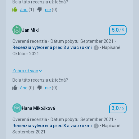
Bola táto recenzia užitočná?
soukromí a přitom kilometr od centra města.
áno
(
1
)
nie
(
0
)
Ubytovanie
5,0
/ 5
5,0
Okolie
5,0
/ 5
Jan Mikl
/ 5
Hodnotenie
Overená recenzia
Dátum pobytu: September 2021
Služby
4,0
/ 5
Recenzia vytvorená pred 3 a viac rokmi
Napísané
Október 2021
Cena
5,0
/ 5
Zobraziť viac
Pláž
Strava
5,0
/ 5
Pláž přímo před hotelem, nadherny výhled na ni přímo z
Bola táto recenzia užitočná?
terasy, před vstupem na pláž venkovní sprcha se “sladkou”
áno
(
0
)
nie
(
0
)
Ubytovanie
5,0
/ 5
vodou, takže je možné se po cestě z moře omyt od písku a
soli
Okolie
5,0
/ 5
Strava
3,0
Hana Mikošková
/ 5
Hodnotenie
Bez stravy
Služby
5,0
/ 5
Overená recenzia
Dátum pobytu: September 2021
Ubytovanie
Recenzia vytvorená pred 3 a viac rokmi
Napísané
Cena
5,0
/ 5
Hotel čistý, apartmán prostorný, kuchyňka vybavená
September 2021
základním nádobím. Jen bych doporučuji vzít si sebou