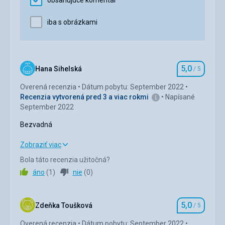
iba s obrázkami
5,0
Hana Sihelská
/ 5
Hodnotenie
Overená recenzia
Dátum pobytu: September 2022
Recenzia vytvorená pred 3 a viac rokmi
Napísané
September 2022
Bezvadná
Bezvadná
Zobraziť viac
Bola táto recenzia užitočná?
Ubytovanie
5,0
/ 5
áno
(
1
)
nie
(
0
)
Okolie
5,0
/ 5
5,0
Služby
5,0
/ 5
Zdeňka Toušková
/ 5
Hodnotenie
Overená recenzia
Dátum pobytu: September 2022
Cena
5,0
/ 5