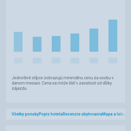
Jednotlivé stĺpce zobrazujú minimálnu cenu za osobu v
danom mesiaci. Cena sa môže líšiť v zavislosti od dĺžky
zájazdu.
Všetky ponuky
Popis hotela
Recenzie ubytovania
Mapa a lokalita