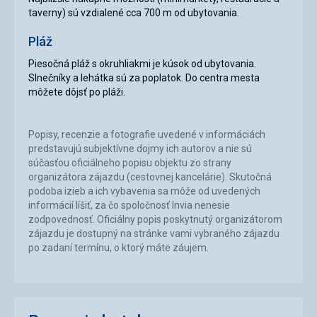
taverny) sú vzdialené cca 700 m od ubytovania.
Pláž
Piesočná pláž s okruhliakmi je kúsok od ubytovania.
Slnečníky a lehátka sú za poplatok. Do centra mesta
môžete dôjsť po pláži.
Popisy, recenzie a fotografie uvedené v informáciách
predstavujú subjektívne dojmy ich autorov a nie sú
súčasťou oficiálneho popisu objektu zo strany
organizátora zájazdu (cestovnej kancelárie). Skutočná
podoba izieb a ich vybavenia sa môže od uvedených
informácií líšiť, za čo spoločnosť Invia nenesie
zodpovednosť. Oficiálny popis poskytnutý organizátorom
zájazdu je dostupný na stránke vami vybraného zájazdu
po zadaní termínu, o ktorý máte záujem.