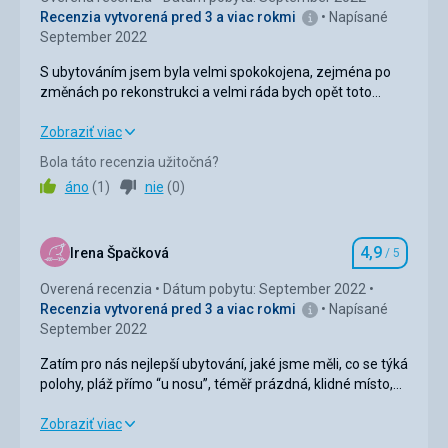
Recenzia vytvorená pred 3 a viac rokmi
Napísané
September 2022
Pláž
S ubytováním jsem byla velmi spokokojena, zejména po
Bydlení přímo u pláže, vynikající
změnách po rekonstrukci a velmi ráda bych opět toto
Ubytovanie
místo navštívila.
Čisté, pohodlné
Super servis a pohoda a klid....
S ubytováním jsem byla velmi spokokojena, zejména po
Zobraziť viac
změnách po rekonstrukci a velmi ráda bych opět toto
Bola táto recenzia užitočná?
Táto recenzia bola preložená automaticky pomocou
místo navštívila.
Google Translate
áno
(
1
)
nie
(
0
)
Super servis a pohoda a klid....
Ubytovanie
5,0
/ 5
4,9
Irena Špačková
/ 5
Hodnotenie
Okolie
5,0
/ 5
Overená recenzia
Dátum pobytu: September 2022
Recenzia vytvorená pred 3 a viac rokmi
Napísané
Služby
5,0
/ 5
September 2022
Cena
5,0
/ 5
Zatím pro nás nejlepší ubytování, jaké jsme měli, co se týká
polohy, pláž přímo “u nosu”, téměř prázdná, klidné místo,
soukromí a přitom kilometr od centra města.
Zatím pro nás nejlepší ubytování, jaké jsme měli, co se týká
Zobraziť viac
polohy, pláž přímo “u nosu”, téměř prázdná, klidné místo,