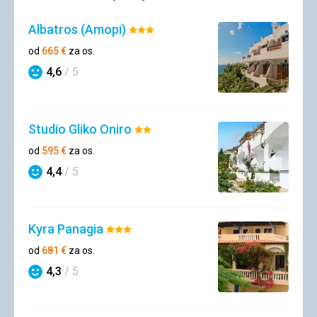
Albatros (Amopi)
Hodnotenie:
3/5
od
665
€
za os.
4,6
/ 5
Hodnotenie
Studio Gliko Oniro
Hodnotenie:
2/5
od
595
€
za os.
4,4
/ 5
Hodnotenie
Kyra Panagia
Hodnotenie:
3/5
od
681
€
za os.
4,3
/ 5
Hodnotenie