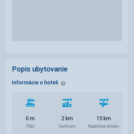
Popis ubytovanie
Informácie o hoteli
Informácie
Vzdialenosť
Vzdialenosť
Vzdialenosť
od
od
od
pláže
centra
letiska
0 m
2 km
15 km
mesta
Pláž
Centrum
Najbližšie letisko