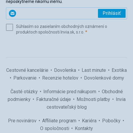
neposkytneme nikomu inému.
Zadajte
Prihlásiť
svoj
e-
Súhlasím so zasielaním obchodných oznámení o
mail
(povinné)
produktoch spoločnosti Invia.sk, s.r.o.
*
(povinné)
*
Cestovné kancelárie
Dovolenka
Last minute
Exotika
Parkovanie
Recenzie hotelov
Dovolenkové domy
Časté otázky
Informácie pred nákupom
Obchodné
podmienky
Fakturačné údaje
Možnosti platby
Invia
cestovateľský blog
Pre novinárov
Affiliate program
Kariéra
Pobočky
O spoločnosti
Kontakty