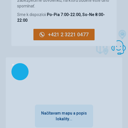
zabezpečíme dovolenku, na ktorú budete ešte dlho
Ubytovanie
spomínať.
Vybavení studia bylo pěkné, časté uklízení a výměna
ručníků.
Sme k dispozícii
Po-Pia 7:00-22:00, So-Ne 8:00-
22:00
.
Táto recenzia bola preložená automaticky pomocou
Google Translate
+421 2 3221 0477
Načítam
Načítavam mapu a popis
lokality...