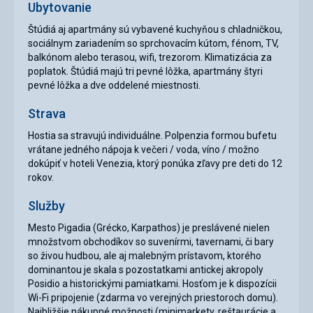
Ubytovanie
Štúdiá aj apartmány sú vybavené kuchyňou s chladničkou,
sociálnym zariadením so sprchovacím kútom, fénom, TV,
balkónom alebo terasou, wifi, trezorom. Klimatizácia za
poplatok. Štúdiá majú tri pevné lôžka, apartmány štyri
pevné lôžka a dve oddelené miestnosti.
Strava
Hostia sa stravujú individuálne. Polpenzia formou bufetu
vrátane jedného nápoja k večeri / voda, víno / možno
dokúpiť v hoteli Venezia, ktorý ponúka zľavy pre deti do 12
rokov.
Služby
Mesto Pigadia (Grécko, Karpathos) je preslávené nielen
množstvom obchodíkov so suvenírmi, tavernami, či bary
so živou hudbou, ale aj malebným prístavom, ktorého
dominantou je skala s pozostatkami antickej akropoly
Posidio a historickými pamiatkami. Hosťom je k dispozícii
Wi-Fi pripojenie (zdarma vo verejných priestoroch domu).
Najbližšie nákupné možnosti (minimarkety, reštaurácie a