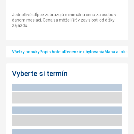
Jednotlivé stĺpce zobrazujú minimálnu cenu za osobu v
danom mesiaci. Cena sa môže líšiť v zavislosti od dĺžky
zájazdu.
Všetky ponuky
Popis hotela
Recenzie ubytovania
Mapa a lokalita
Vyberte si termín