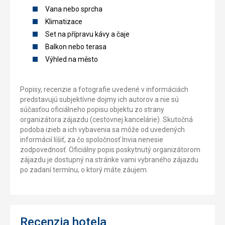
Vana nebo sprcha
Klimatizace
Set na přípravu kávy a čaje
Balkon nebo terasa
Výhled na město
Popisy, recenzie a fotografie uvedené v informáciách
predstavujú subjektívne dojmy ich autorov a nie sú
súčasťou oficiálneho popisu objektu zo strany
organizátora zájazdu (cestovnej kancelárie). Skutočná
podoba izieb a ich vybavenia sa môže od uvedených
informácií líšiť, za čo spoločnosť Invia nenesie
zodpovednosť. Oficiálny popis poskytnutý organizátorom
zájazdu je dostupný na stránke vami vybraného zájazdu
po zadaní termínu, o ktorý máte záujem.
Recenzia hotela