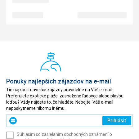
Ponuky najlepších zájazdov na e-mail
Tie najzaujímavejšie zájazdy pravidelne na Váš e-mail!
Preferujete exotické pláže, zasnežené ľadovce alebo plavbu
loďou? Vždy nájdete to, čo hľadáte. Nebojte, Váš e-mail
neposkytneme nikomu inému.
Zadajte
Prihlásiť
svoj
e-
Súhlasím so zasielaním obchodných oznámení o
mail