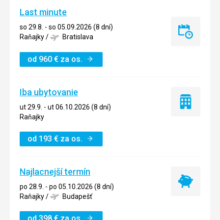
Last minute
so 29.8. - so 05.09.2026 (8 dní)
Last
Raňajky
/
Bratislava
minute
od
960
€
za os.
Iba ubytovanie
Iba
ut 29.9. - ut 06.10.2026 (8 dní)
ubytovanie
Raňajky
od
193
€
za os.
Najlacnejší termín
Najlacnejší
po 28.9. - po 05.10.2026 (8 dní)
termín
Raňajky
/
Budapešť
od
398
€
za os.