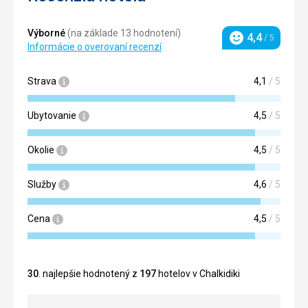
Výborné
(na základe 13 hodnotení)
4,4
/ 5
Hodnotenie
Informácie o overovaní recenzí
Strava
4,1
/ 5
Ubytovanie
4,5
/ 5
Okolie
4,5
/ 5
Služby
4,6
/ 5
Cena
4,5
/ 5
30
. najlepšie hodnotený z
197
hotelov v Chalkidiki