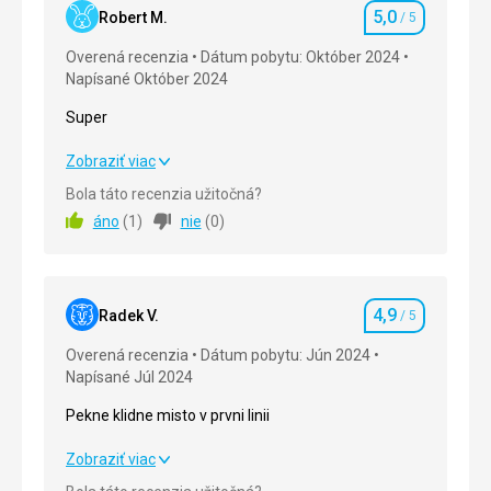
5,0
Robert M.
/ 5
Hodnotenie
Overená recenzia
Dátum pobytu: Október 2024
Napísané Október 2024
Super
Super
Zobraziť viac
Bola táto recenzia užitočná?
Strava
5,0
/ 5
áno
(
1
)
nie
(
0
)
Ubytovanie
5,0
/ 5
Okolie
5,0
/ 5
4,9
Radek V.
/ 5
Hodnotenie
Služby
5,0
/ 5
Overená recenzia
Dátum pobytu: Jún 2024
Napísané Júl 2024
Cena
5,0
/ 5
Pekne klidne misto v prvni linii
Pekne klidne misto v prvni linii
Zobraziť viac