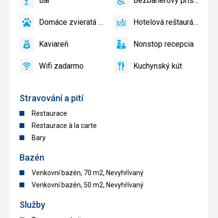
Bar
Bezbariérový prístup
hotela
áno
Bar
áno
Bezbariérový
bazén
prístup
Domáce zvieratá povolené
Hotelová reštaurácia
áno
Domáce
áno
Hotelová
zvieratá
reštaurácia
Kaviareň
Nonstop recepcia
povolené
áno
Kaviareň
áno
Nonstop
recepcia
Wifi zadarmo
Kuchynský kút
áno
Wifi
áno
Kuchynský
zadarmo
kút
Stravování a pití
Restaurace
Restaurace à la carte
Bary
Bazén
Venkovní bazén, 70 m2, Nevyhřívaný
Venkovní bazén, 50 m2, Nevyhřívaný
Služby