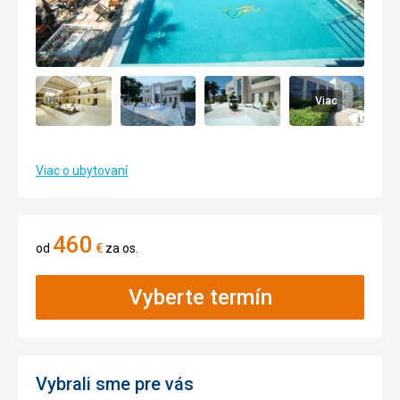
Viac
Viac o ubytovaní
460
od
€
za os.
Vyberte termín
Vybrali sme pre vás