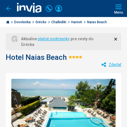
Volajte
Prihlásiť
Ísť
späť
+421
Menu
sa
2
Invia.sk
3221
Dovolenka
Grécko
Chalkidiki
Hanioti
Naias Beach
0477
Zavri
Aktuálne
platné podmienky
pre cesty do
Grécka
Hotel Naias Beach
Hodnotenie:
Zdieľať
4/5