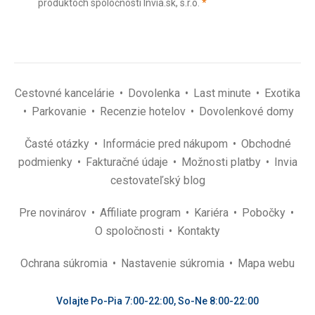
(povinné)
produktoch spoločnosti Invia.sk, s.r.o.
*
(povinné)
*
Cestovné kancelárie
Dovolenka
Last minute
Exotika
Parkovanie
Recenzie hotelov
Dovolenkové domy
Časté otázky
Informácie pred nákupom
Obchodné
podmienky
Fakturačné údaje
Možnosti platby
Invia
cestovateľský blog
Pre novinárov
Affiliate program
Kariéra
Pobočky
O spoločnosti
Kontakty
Ochrana súkromia
Nastavenie súkromia
Mapa webu
Volajte Po-Pia 7:00-22:00, So-Ne 8:00-22:00