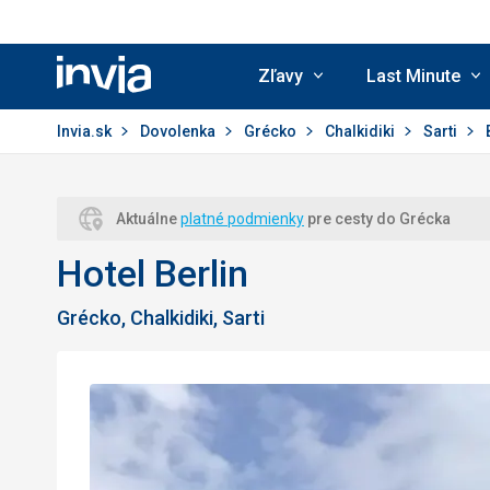
Zľavy
Last Minute
Invia.sk
Invia.sk
Dovolenka
Grécko
Chalkidiki
Sarti
Aktuálne
platné podmienky
pre cesty do Grécka
Hotel Berlin
Grécko, Chalkidiki, Sarti