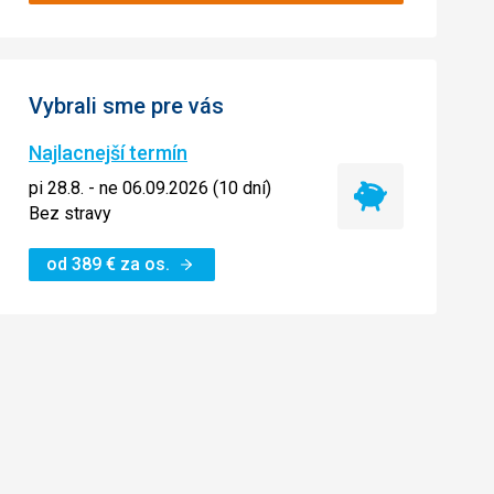
Vybrali sme pre vás
Najlacnejší termín
pi 28.8. - ne 06.09.2026 (10 dní)
Najlacnejší
Bez stravy
termín
od
389
€
za os.