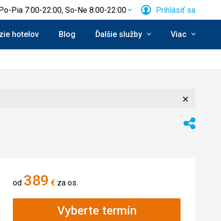
Po-Pia 7:00-22:00, So-Ne 8:00-22:00
Prihlásiť sa
ie hotelov
Blog
Ďalšie služby
Viac
Zavrieť
Zdieľať
389
od
€
za os.
Vyberte termín