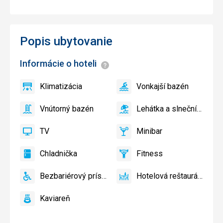
Popis ubytovanie
Informácie o hoteli
Informácie
Klimatizácia
Vonkajší bazén
áno
Klimatizácia
áno
Vonkajší
bazén
Vnútorný bazén
Lehátka a slnečníky pri bazéne zadarmo
áno
Vnútorný
áno
Lehátka
bazén
a
TV
Minibar
slnečníky
áno
TV
áno
Minibar,
pri
Bar
Chladnička
Fitness
bazéne
áno
Chladnička
áno
Fitness
zadarmo
Bezbariérový prístup
Hotelová reštaurácia
áno
Bezbariérový
áno
Hotelová
prístup
reštaurácia
Kaviareň
áno
Kaviareň