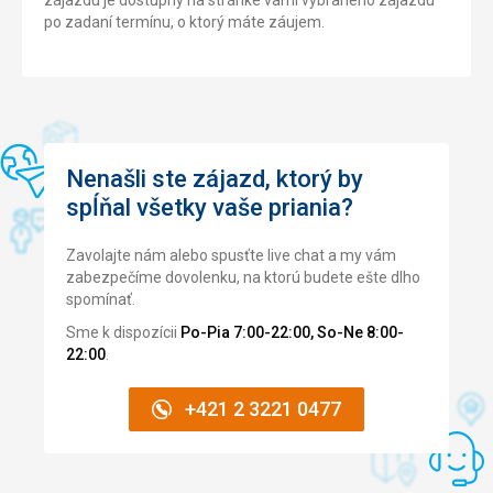
zájazdu je dostupný na stránke vami vybraného zájazdu
po zadaní termínu, o ktorý máte záujem.
Nenašli ste zájazd, ktorý by
spĺňal všetky vaše priania?
Zavolajte nám alebo spusťte live chat a my vám
zabezpečíme dovolenku, na ktorú budete ešte dlho
spomínať.
Sme k dispozícii
Po-Pia 7:00-22:00, So-Ne 8:00-
22:00
.
+421 2 3221 0477