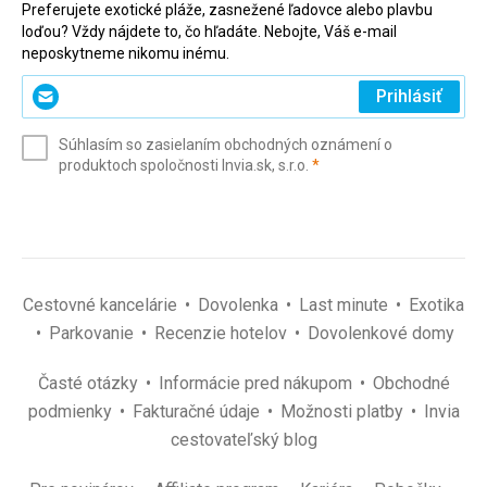
Preferujete exotické pláže, zasnežené ľadovce alebo plavbu
loďou? Vždy nájdete to, čo hľadáte. Nebojte, Váš e-mail
neposkytneme nikomu inému.
Zadajte
Prihlásiť
svoj
e-
Súhlasím so zasielaním obchodných oznámení o
mail
(povinné)
produktoch spoločnosti Invia.sk, s.r.o.
*
(povinné)
*
Cestovné kancelárie
Dovolenka
Last minute
Exotika
Parkovanie
Recenzie hotelov
Dovolenkové domy
Časté otázky
Informácie pred nákupom
Obchodné
podmienky
Fakturačné údaje
Možnosti platby
Invia
cestovateľský blog