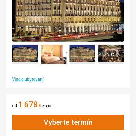
Viac
Viac o ubytovaní
1 678
od
€
za os.
Vyberte termín