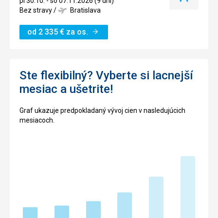
pi 30.10. - so 07.11.2026 (9 dní)
termín
Bez stravy
/
Bratislava
od
2 335
€
za os.
Ste flexibilný? Vyberte si lacnejší
mesiac a ušetrite!
Graf ukazuje predpokladaný vývoj cien v nasledujúcich
mesiacoch.