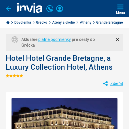
Volajte
Prihlásiť
Ísť
späť
+421
Menu
sa
2
Invia.sk
3221
Dovolenka
Grécko
Atény a okolie
Athény
Grande Bretagne, a L
0477
Zavri
Aktuálne
platné podmienky
pre cesty do
Grécka
Hotel Hotel Grande Bretagne, a
Luxury Collection Hotel, Athens
Hodnotenie:
Zdieľať
5/5