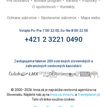
Pre novinárov
Affiliate program
Kariéra
Pobočky
O spoločnosti
Kontakty
Ochrana súkromia
Nastavenie súkromia
Mapa webu
Volajte Po-Pia 7:00-22:00, So-Ne 8:00-22:00
+421 2 3221 0490
Zastupujeme takmer 200 overených slovenských a
zahraničných cestovných kancelárií
© 2000–2026. Invia.sk je najväčšia cestovná agentúra na
Slovensku. Nájdete nás aj na
Invia.cz
,
Invia.hu
a
Travelplanet.pl
.
Tato stránka využíva
cookies
.