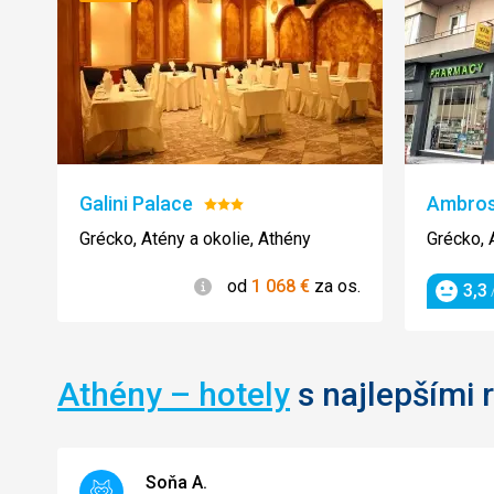
Galini Palace
Ambros
Hodnotenie:
3/5
Grécko, Atény a okolie, Athény
Grécko, 
Informácie
od
1 068
€
za os.
3,3
/
Hodnot
Athény – hotely
s najlepšími 
Soňa A.