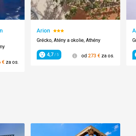
rn
Arion
A
Hodnotenie:
3/5
Grécko, Atény a okolie, Athény
G
ény
4,7
Informácie
/ 5
od
273
€
za os.
Hodnotenie
ie
6
€
za os.