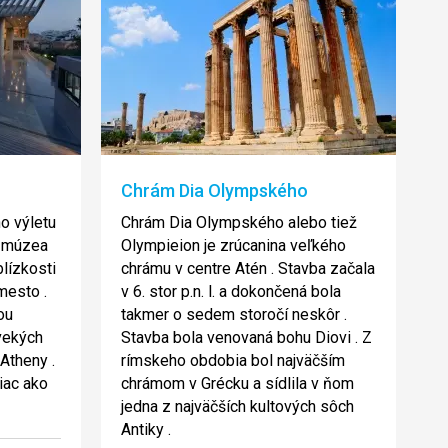
Chrám Dia Olympského
o výletu
Chrám Dia Olympského alebo tiež
o múzea
Olympieion je zrúcanina veľkého
blízkosti
chrámu v centre Atén . Stavba začala
mesto .
v 6. stor p.n. l. a dokončená bola
ou
takmer o sedem storočí neskôr .
ovekých
Stavba bola venovaná bohu Diovi . Z
Atheny .
rímskeho obdobia bol najväčším
iac ako
chrámom v Grécku a sídlila v ňom
jedna z najväčších kultových sôch
Antiky .