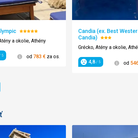
Olympic
Candia (ex. Best Weste
Hodnotenie:
Candia)
5/5
Hodnotenie:
Atény a okolie, Athény
3/5
Grécko, Atény a okolie, Ath
Informácie
 5
od
783
€
za os.
enie
4,8
Informác
/ 5
od
54
Hodnotenie
ránka
ť