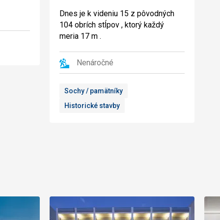
Dnes je k videniu 15 z pôvodných
104 obrích stĺpov , ktorý každý
meria 17 m .
Nenáročné
Sochy / pamätníky
Historické stavby