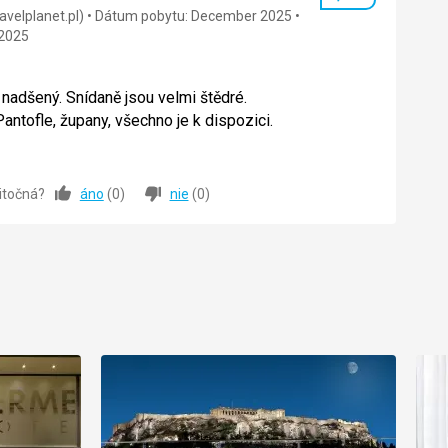
Hodnotenie
avelplanet.pl)
Dátum pobytu: December 2025
2025
 nadšený. Snídaně jsou velmi štědré.
Pantofle, župany, všechno je k dispozici.
 nadšený. Snídaně jsou velmi štědré.
Pantofle, župany, všechno je k dispozici.
žitočná?
áno
(
0
)
nie
(
0
)
5,0
/ 5
5,0
/ 5
5,0
/ 5
5,0
/ 5
5,0
/ 5