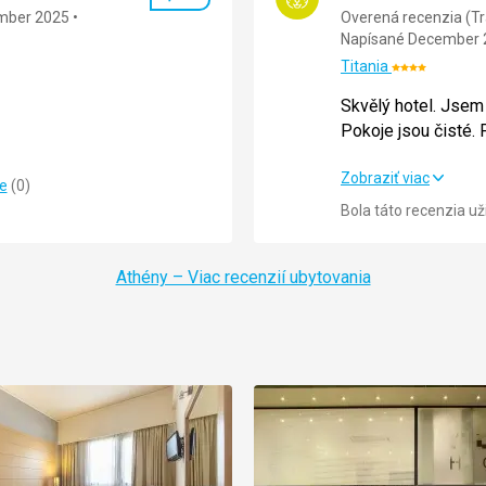
Hodnotenie
mber 2025
Overená recenzia (Tr
Napísané December 
Titania
Hodnotenie:
4/5
Skvělý hotel. Jsem
Pokoje jsou čisté. 
Skvělý hotel. Jsem
Zobraziť viac
ie
(
0
)
5,0
/ 5
Pokoje jsou čisté. 
Bola táto recenzia u
5,0
/ 5
Strava
Athény – Viac recenzií ubytovania
5,0
/ 5
Ubytovanie
5,0
/ 5
Okolie
5,0
/ 5
Služby
Cena
ořádku