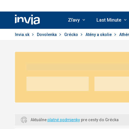
Zľavy
Last Minute
Invia.sk
Invia.sk
Dovolenka
Grécko
Atény a okolie
Athé
Aktuálne
platné podmienky
pre cesty do Grécka