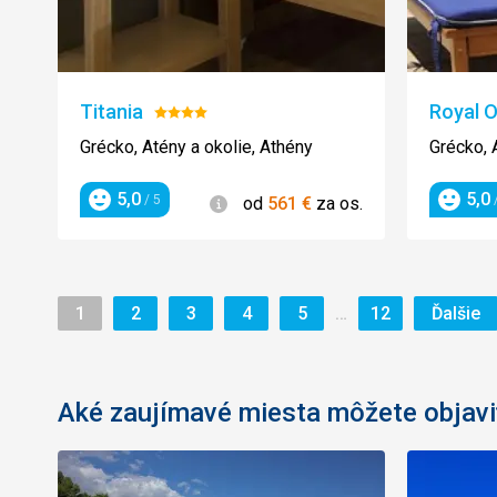
Titania
Royal 
Hodnotenie:
4/5
Grécko, Atény a okolie, Athény
Grécko, 
5,0
5,0
Informácie
/ 5
/
od
561
€
za os.
Hodnotenie
Hodnot
Stránka
Stránka
Stránka
Stránka
Stránka
Stránka
St
…
1
2
3
4
5
12
Ďalšie
Aké zaujímavé miesta môžete objavi