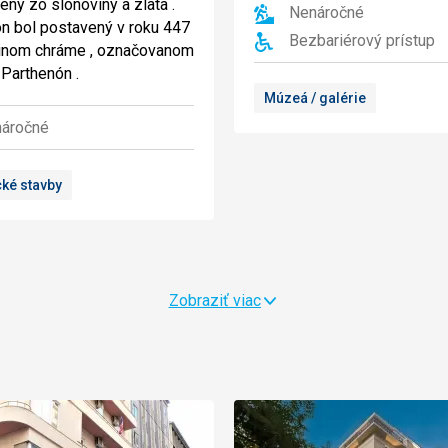
ény zo slonoviny a zlata .
Nenáročné
n bol postavený v roku 447
Bezbariérový prístup
na inom chráme , označovanom
 Parthenón .
Múzeá / galérie
áročné
cké stavby
Zobraziť viac