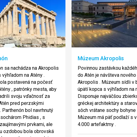
nón
Múzeum Akropolis
n sa nachádza na Akropolis
Povinnou zastávkou každéh
s výhľadom na Atény .
do Atén je návšteva novéh
ola postavená na počesť
Akropolis . Múzeum sídli v 
tény , patrónky mesta, aby
úpätí kopca s výhľadom na 
jadrili svoju vďačnosť za
Disponuje najväčšou zbierk
Atén pred perzskými
gréckej architektúry a star
. Parthenón bol navrhnutý
sôch vrátane sochy bohyne 
sochárom Phidias , s
Múzeum má päť podlaží s v
zaujímavými prvkami, ale
4.000 artefaktmy .
ou ozdobou bola obrovská