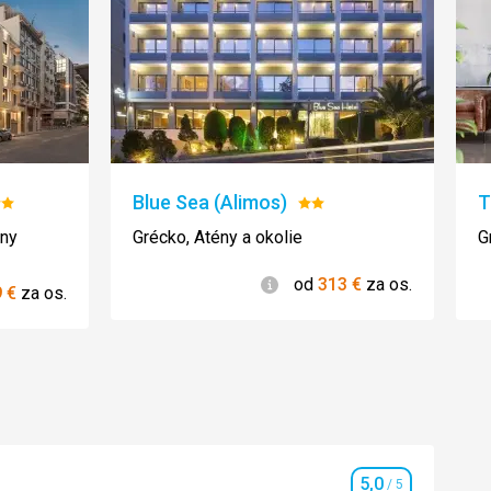
Blue Sea (Alimos)
T
otenie:
Hodnotenie:
2/5
ény
Grécko, Atény a okolie
G
Informácie
od
313
€
za os.
ie
9
€
za os.
5,0
/ 5