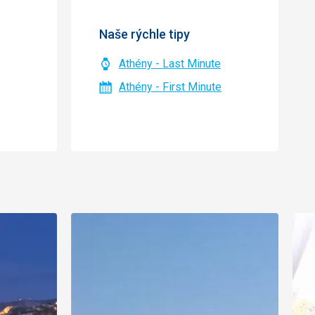
Naše rýchle tipy
Athény - Last Minute
Athény - First Minute