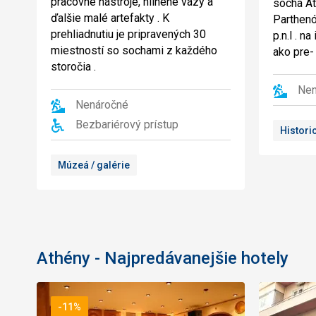
pracovné nástroje, hlinené vázy a
socha At
ďalšie malé artefakty . K
Parthenó
prehliadnutiu je pripravených 30
p.n.l . 
miestností so sochami z každého
ako pre-
storočia .
Nen
Nenáročné
Bezbariérový prístup
Histori
Múzeá / galérie
Athény - Najpredávanejšie hotely
-11%