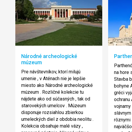
Národné archeologické
Parthe
múzeum
Parthenó
Pre návštevníkov, ktorí milujú
na hore 
umenie , v Aténach nie je lepšie
Stavba b
miesto ako Národné archeologické
bohyne A
múzeum . Rozličné kolekcie tu
gréci vy
nájdete ako od súčasných , tak od
ochranu 
starovekých umelcov . Múzeum
vojnamy 
disponuje rozsiahlou zbierkou
slávnym 
umeleckých diel z obdobia neolitu .
rôznymi 
Kolekcia obsahuje malé vázy ,
najväčš