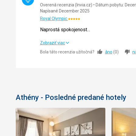
Overená recenzia (Invia.cz)
Dátum pobytu: Dece
Napísané December 2025
Royal Olympic
Hodnotenie:
5/5
Naprostá spokojenost…
Naprostá spokojenost…
Zobraziť viac
Bola táto recenzia užitočná?
áno
(
0
)
n
Strava
Ubytovanie
Okolie
Služby
Athény - Posledné predané hotely
Cena
Strava
Strava naprosto perfektní ???? … všechno vp