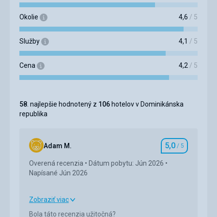
Okolie
4,6
/ 5
Služby
4,1
/ 5
Cena
4,2
/ 5
58
. najlepšie hodnotený z
106
hotelov v Dominikánska
republika
5,0
Adam M.
/ 5
Hodnotenie
Overená recenzia
Dátum pobytu: Jún 2026
Napísané Jún 2026
Zobraziť viac
Strava
5,0
/ 5
Bola táto recenzia užitočná?