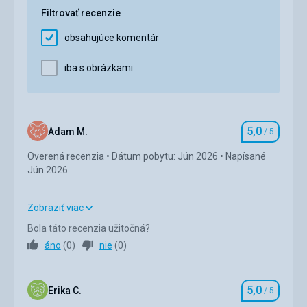
Filtrovať recenzie
Služby
5,0
/ 5
obsahujúce komentár
Cena
5,0
/ 5
iba s obrázkami
5,0
Adam M.
/ 5
Hodnotenie
Overená recenzia
Dátum pobytu: Jún 2026
Napísané
Jún 2026
Zobraziť viac
Strava
5,0
/ 5
Bola táto recenzia užitočná?
áno
(
0
)
nie
(
0
)
Ubytovanie
5,0
/ 5
Okolie
5,0
/ 5
5,0
Erika C.
/ 5
Hodnotenie
Služby
5,0
/ 5