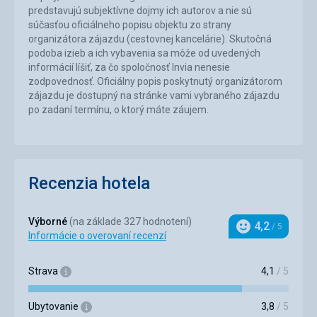
predstavujú subjektívne dojmy ich autorov a nie sú
súčasťou oficiálneho popisu objektu zo strany
organizátora zájazdu (cestovnej kancelárie). Skutočná
podoba izieb a ich vybavenia sa môže od uvedených
informácií líšiť, za čo spoločnosť Invia nenesie
zodpovednosť. Oficiálny popis poskytnutý organizátorom
zájazdu je dostupný na stránke vami vybraného zájazdu
po zadaní termínu, o ktorý máte záujem.
Recenzia hotela
Výborné
(na základe 327 hodnotení)
4,2
/ 5
Hodnotenie
Informácie o overovaní recenzí
Strava
4,1
/ 5
Ubytovanie
3,8
/ 5