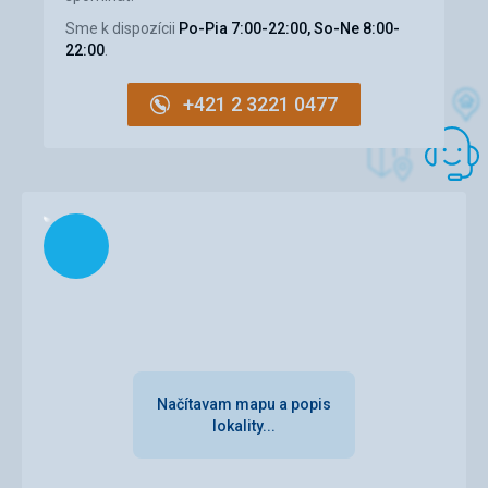
Strava
Sme k dispozícii
Po-Pia 7:00-22:00, So-Ne 8:00-
Na jednotku
22:00
.
Ubytovanie
Bolo super, všetko čisté
+421 2 3221 0477
Služby
Taktiež všetko OK
Načítam
Načítavam mapu a popis
lokality...