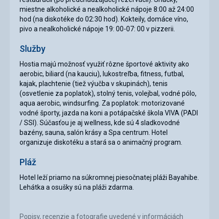
miestne alkoholické a nealkoholické nápoje 8:00 až 24:00
hod (na diskotéke do 02:30 hod). Kokteily, domáce víno,
pivo a nealkoholické nápoje 19: 00-07: 00 v pizzerii.
Služby
Hostia majú možnosť využiť rôzne športové aktivity ako
aerobic, biliard (na kauciu), lukostreľba, fitness, futbal,
kajak, plachtenie (tiež výučba v skupinách), tenis
(osvetlenie za poplatok), stolný tenis, volejbal, vodné pólo,
aqua aerobic, windsurfing. Za poplatok: motorizované
vodné športy, jazda na koni a potápačské škola VIVA (PADI
/ SSI). Súčasťou je aj wellness, kde sú 4 sladkovodné
bazény, sauna, salón krásy a Spa centrum. Hotel
organizuje diskotéku a stará sa o animačný program.
Pláž
Hotel leží priamo na súkromnej piesočnatej pláži Bayahibe.
Lehátka a osušky sú na pláži zdarma.
Popisy, recenzie a fotografie uvedené v informáciách