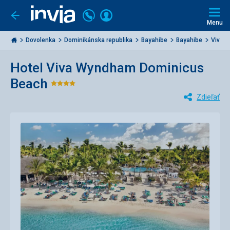
Volajte
Prihlásiť
Ísť
späť
+421
Menu
sa
2
Invia.sk
3221
Dovolenka
Dominikánska republika
Bayahibe
Bayahibe
Viva W
0477
Hotel Viva Wyndham Dominicus
Beach
Hodnotenie:
Zdieľať
4/5