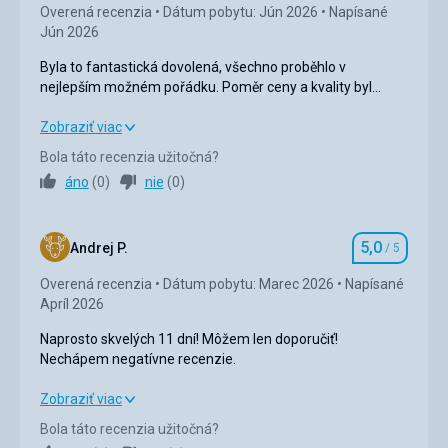
Overená recenzia
Dátum pobytu: Jún 2026
Napísané
Jún 2026
Cena
5,0
/ 5
Byla to fantastická dovolená, všechno proběhlo v
nejlepším možném pořádku. Poměr ceny a kvality byl
perfektní, i když hotel by mohl být flexibilnější ohledně
odjezdu a časů odjezdu transferu.
Byla to fantastická dovolená, všechno proběhlo v
Zobraziť viac
nejlepším možném pořádku. Poměr ceny a kvality byl
Bola táto recenzia užitočná?
perfektní, i když hotel by mohl být flexibilnější ohledně
áno
(
0
)
nie
(
0
)
odjezdu a časů odjezdu transferu.
Strava
5,0
/ 5
5,0
Andrej P.
/ 5
Hodnotenie
Ubytovanie
5,0
/ 5
Overená recenzia
Dátum pobytu: Marec 2026
Napísané
Apríl 2026
Okolie
5,0
/ 5
Naprosto skvelých 11 dní! Môžem len doporučiť!
Služby
5,0
/ 5
Nechápem negatívne recenzie.
Cena
5,0
/ 5
Naprosto skvelých 11 dní! Môžem len doporučiť!
Zobraziť viac
Nechápem negatívne recenzie.
Bola táto recenzia užitočná?