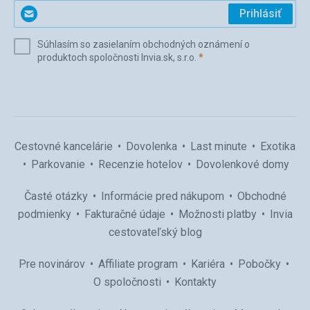
Zadajte
Prihlásiť
svoj
e-
Súhlasím so zasielaním obchodných oznámení o
mail
(povinné)
produktoch spoločnosti Invia.sk, s.r.o.
*
(povinné)
*
Cestovné kancelárie
Dovolenka
Last minute
Exotika
Parkovanie
Recenzie hotelov
Dovolenkové domy
Časté otázky
Informácie pred nákupom
Obchodné
podmienky
Fakturačné údaje
Možnosti platby
Invia
cestovateľský blog
Pre novinárov
Affiliate program
Kariéra
Pobočky
O spoločnosti
Kontakty