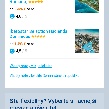
Romana)
Hodnotenie:
5/5
od
2 325
€
za os.
4,6
/ 5
Hodnotenie
Iberostar Selection Hacienda
Dominicus
Hodnotenie:
5/5
od
1 493
€
za os.
4,5
/ 5
Hodnotenie
Všetky hotely v tejto lokalite
Všetky hotely lokalite Dominikánska republika
Ste flexibilný? Vyberte si lacnejší
mesiac a ušetrite!