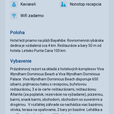
prístup
reštaurácia
Kaviareň
Nonstop recepcia
áno
Kaviareň
áno
Nonstop
recepcia
Wifi zadarmo
áno
Wifi
zadarmo
Poloha
Hotel leží priamo na pláži Bayahibe. Rovnomenná rybárska
dedina je vzdialená cca 4 km. Reštaurácie a bary 50 m od
hotela. Letisko Punta Cana 100 km.
Vybavenie
Prázdninový rezort sa skladá z hotelových komplexov Viva
Wyndham Dominicus Beach a Viva Wyndham Dominicus
Palace. Viva Wyndham Dominicus Beach disponuje 650
izbami, prijímacou halou s recepciou, bufetovou
reštauráciou, 3 a-la-carte-reštauráciami, reštauráciou
Atlantis (za poplatok, rezervácie na vyžiadanie), pizzeriou,
barmi, snack barmi, obchodom, obchodom so suvenírmi a
drogériou . V rozľahlej záhrade sa nachádza viac bazénov,
vírivka, terasa na opaľovanie, 2 bary pri bazéne. Lehátka a