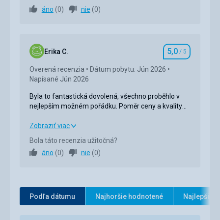
áno
(
0
)
nie
(
0
)
Ubytovanie
5,0
/ 5
Okolie
5,0
/ 5
5,0
Služby
5,0
/ 5
Erika C.
/ 5
Hodnotenie
Overená recenzia
Dátum pobytu: Jún 2026
Cena
5,0
/ 5
Napísané Jún 2026
Byla to fantastická dovolená, všechno proběhlo v
nejlepším možném pořádku. Poměr ceny a kvality
byl perfektní, i když hotel by mohl být flexibilnější
ohledně odjezdu a časů odjezdu transferu.
Byla to fantastická dovolená, všechno proběhlo v
Zobraziť viac
nejlepším možném pořádku. Poměr ceny a kvality
Bola táto recenzia užitočná?
byl perfektní, i když hotel by mohl být flexibilnější
áno
(
0
)
nie
(
0
)
ohledně odjezdu a časů odjezdu transferu.
Strava
5,0
/ 5
Ubytovanie
5,0
/ 5
Podľa dátumu
Najhoršie hodnotené
Najlepšie 
Okolie
5,0
/ 5