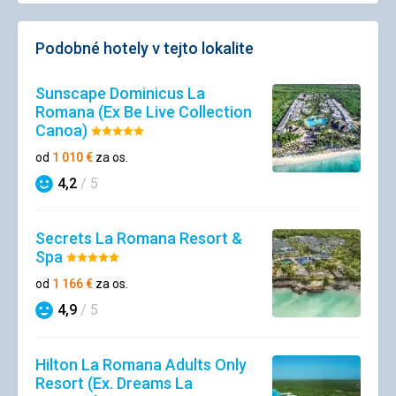
Podobné hotely v tejto lokalite
Sunscape Dominicus La
Romana (Ex Be Live Collection
Canoa)
Hodnotenie:
5/5
od
1 010
€
za os.
4,2
/ 5
Hodnotenie
Secrets La Romana Resort &
Spa
Hodnotenie:
5/5
od
1 166
€
za os.
4,9
/ 5
Hodnotenie
Hilton La Romana Adults Only
Resort (Ex. Dreams La