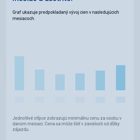
Graf ukazuje predpokladaný vývoj cien v nasledujúcich
mesiacoch.
Jednotlivé stĺpce zobrazujú minimálnu cenu za osobu v
danom mesiaci. Cena sa môže líšiť v zavislosti od dĺžky
zájazdu.