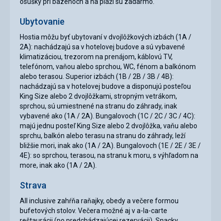
osušky pri bazénoch a na pláži sú zadarmo.
Ubytovanie
Hostia môžu byť ubytovaní v dvojlôžkových izbách (1A /
2A): nachádzajú sa v hotelovej budove a sú vybavené
klimatizáciou, trezorom na prenájom, káblovú TV,
telefónom, vaňou alebo sprchou, WC, fénom a balkónom
alebo terasou. Superior izbách (1B / 2B / 3B / 4B):
nachádzajú sa v hotelovej budove a disponujú posteľou
King Size alebo 2 dvojlôžkami, stropným vetrákom,
sprchou, sú umiestnené na stranu do záhrady, inak
vybavené ako (1A / 2A). Bungalovoch (1C / 2C / 3C / 4C):
majú jednu posteľ King Size alebo 2 dvojlôžka, vaňu alebo
sprchu, balkón alebo terasu na stranu do záhrady, leží
bližšie mori, inak ako (1A / 2A). Bungalovoch (1E / 2E / 3E /
4E): so sprchou, terasou, na stranu k moru, s výhľadom na
more, inak ako (1A / 2A).
Strava
All inclusive zahŕňa raňajky, obedy a večere formou
bufetových stolov. Večera možné aj v a-la-carte
reštaurácii (po predchádzajúcej rezervácii). Snacky,