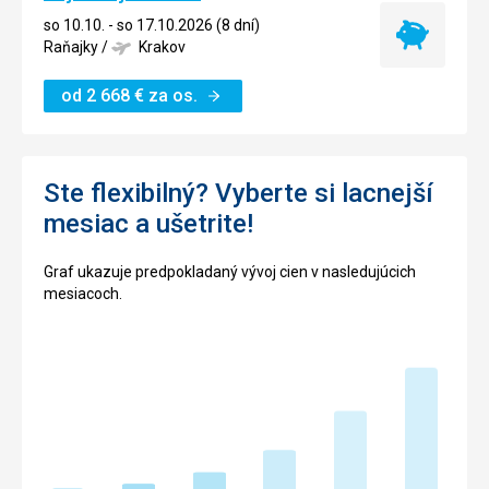
so 10.10. - so 17.10.2026 (8 dní)
Najlacnejší
Raňajky
/
Krakov
termín
od
2 668
€
za os.
Ste flexibilný? Vyberte si lacnejší
mesiac a ušetrite!
Graf ukazuje predpokladaný vývoj cien v nasledujúcich
mesiacoch.