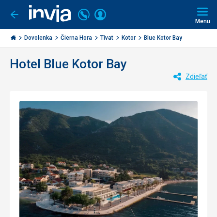
Volajte
Prihlásiť
Ísť
späť
+421
Menu
sa
2
Invia.sk
3221
Dovolenka
Čierna Hora
Tivat
Kotor
Blue Kotor Bay
0477
Hotel Blue Kotor Bay
Zdieľať