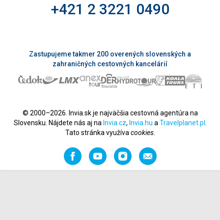
+421 2 3221 0490
Zastupujeme takmer 200 overených slovenských a
zahraničných cestovných kancelárií
© 2000–2026. Invia.sk je najväčšia cestovná agentúra na
Slovensku. Nájdete nás aj na
Invia.cz
,
Invia.hu
a
Travelplanet.pl
.
Tato stránka využíva
cookies
.
Facebook
YouTube
Instagram
Odporučiť