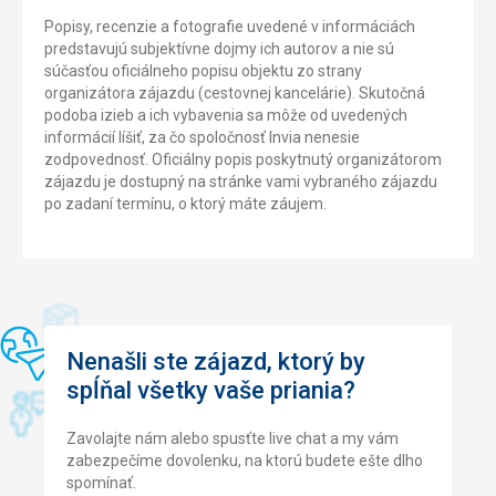
Popisy, recenzie a fotografie uvedené v informáciách
predstavujú subjektívne dojmy ich autorov a nie sú
súčasťou oficiálneho popisu objektu zo strany
organizátora zájazdu (cestovnej kancelárie). Skutočná
podoba izieb a ich vybavenia sa môže od uvedených
informácií líšiť, za čo spoločnosť Invia nenesie
zodpovednosť. Oficiálny popis poskytnutý organizátorom
zájazdu je dostupný na stránke vami vybraného zájazdu
po zadaní termínu, o ktorý máte záujem.
Nenašli ste zájazd, ktorý by
spĺňal všetky vaše priania?
Zavolajte nám alebo spusťte live chat a my vám
zabezpečíme dovolenku, na ktorú budete ešte dlho
spomínať.