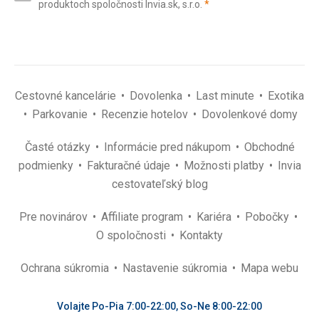
(povinné)
produktoch spoločnosti Invia.sk, s.r.o.
*
(povinné)
*
Cestovné kancelárie
Dovolenka
Last minute
Exotika
Parkovanie
Recenzie hotelov
Dovolenkové domy
Časté otázky
Informácie pred nákupom
Obchodné
podmienky
Fakturačné údaje
Možnosti platby
Invia
cestovateľský blog
Pre novinárov
Affiliate program
Kariéra
Pobočky
O spoločnosti
Kontakty
Ochrana súkromia
Nastavenie súkromia
Mapa webu
Volajte Po-Pia 7:00-22:00, So-Ne 8:00-22:00