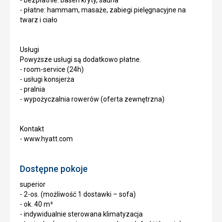
- bezpłatnie: basen kryty, sauna
- płatne: hammam, masaże, zabiegi pielęgnacyjne na
twarz i ciało
Usługi
Powyższe usługi są dodatkowo płatne.
- room-service (24h)
- usługi konsjerża
- pralnia
- wypożyczalnia rowerów (oferta zewnętrzna)
Kontakt
- www.hyatt.com
Dostępne pokoje
superior
- 2-os. (możliwość 1 dostawki – sofa)
- ok. 40 m²
- indywidualnie sterowana klimatyzacja