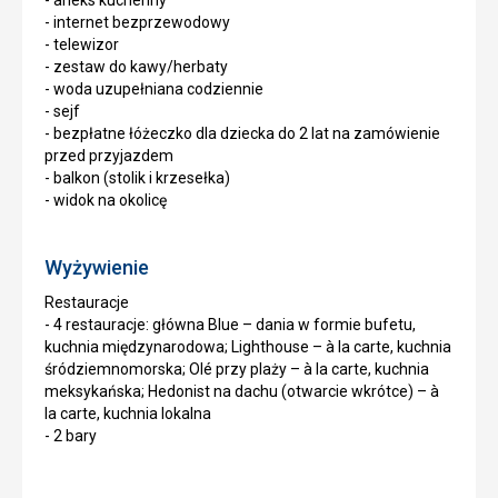
- aneks kuchenny
- internet bezprzewodowy
- telewizor
- zestaw do kawy/herbaty
- woda uzupełniana codziennie
- sejf
- bezpłatne łóżeczko dla dziecka do 2 lat na zamówienie
przed przyjazdem
- balkon (stolik i krzesełka)
- widok na okolicę
Wyżywienie
Restauracje
- 4 restauracje: główna Blue – dania w formie bufetu,
kuchnia międzynarodowa; Lighthouse – à la carte, kuchnia
śródziemnomorska; Olé przy plaży – à la carte, kuchnia
meksykańska; Hedonist na dachu (otwarcie wkrótce) – à
la carte, kuchnia lokalna
- 2 bary