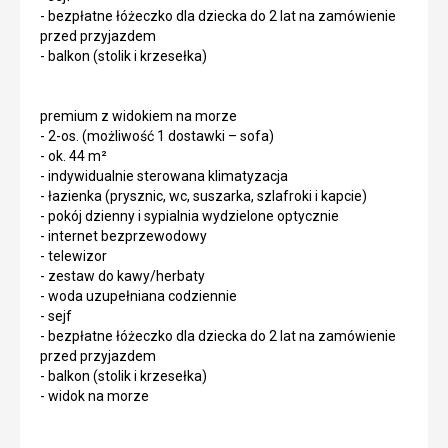
- bezpłatne łóżeczko dla dziecka do 2 lat na zamówienie
przed przyjazdem
- balkon (stolik i krzesełka)
premium z widokiem na morze
- 2-os. (możliwość 1 dostawki – sofa)
- ok. 44 m²
- indywidualnie sterowana klimatyzacja
- łazienka (prysznic, wc, suszarka, szlafroki i kapcie)
- pokój dzienny i sypialnia wydzielone optycznie
- internet bezprzewodowy
- telewizor
- zestaw do kawy/herbaty
- woda uzupełniana codziennie
- sejf
- bezpłatne łóżeczko dla dziecka do 2 lat na zamówienie
przed przyjazdem
- balkon (stolik i krzesełka)
- widok na morze