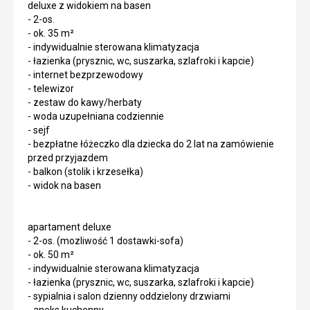
deluxe z widokiem na basen
- 2-os.
- ok. 35 m²
- indywidualnie sterowana klimatyzacja
- łazienka (prysznic, wc, suszarka, szlafroki i kapcie)
- internet bezprzewodowy
- telewizor
- zestaw do kawy/herbaty
- woda uzupełniana codziennie
- sejf
- bezpłatne łóżeczko dla dziecka do 2 lat na zamówienie
przed przyjazdem
- balkon (stolik i krzesełka)
- widok na basen
apartament deluxe
- 2-os. (mozliwość 1 dostawki-sofa)
- ok. 50 m²
- indywidualnie sterowana klimatyzacja
- łazienka (prysznic, wc, suszarka, szlafroki i kapcie)
- sypialnia i salon dzienny oddzielony drzwiami