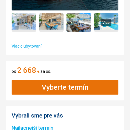
Viac
Viac o ubytovaní
2 668
od
€
za os.
Vyberte termín
Vybrali sme pre vás
Najlacnejší termín