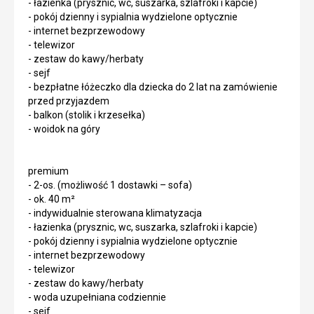
- łazienka (prysznic, wc, suszarka, szlafroki i kapcie)
- pokój dzienny i sypialnia wydzielone optycznie
- internet bezprzewodowy
- telewizor
- zestaw do kawy/herbaty
- sejf
- bezpłatne łóżeczko dla dziecka do 2 lat na zamówienie
przed przyjazdem
- balkon (stolik i krzesełka)
- woidok na góry
premium
- 2-os. (możliwość 1 dostawki – sofa)
- ok. 40 m²
- indywidualnie sterowana klimatyzacja
- łazienka (prysznic, wc, suszarka, szlafroki i kapcie)
- pokój dzienny i sypialnia wydzielone optycznie
- internet bezprzewodowy
- telewizor
- zestaw do kawy/herbaty
- woda uzupełniana codziennie
- sejf