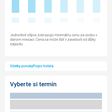
Jednotlivé stĺpce zobrazujú minimálnu cenu za osobu v
danom mesiaci. Cena sa môže líšiť v zavislosti od dĺžky
zájazdu.
Všetky ponuky
Popis hotela
Vyberte si termín