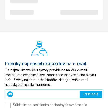
Ponuky najlepších zájazdov na e-mail
Tie najzaujímavejšie zájazdy pravidelne na Váš e-mail!
Preferujete exotické pláže, zasnežené ľadovce alebo plavbu
loďou? Vždy nájdete to, čo hľadáte. Nebojte, Váš e-mail
neposkytneme nikomu inému.
Zadajte
Prihlásiť
svoj
e-
Súhlasím so zasielaním obchodných oznámení o
mail