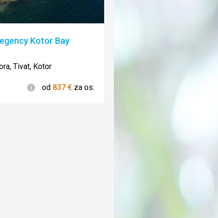
Regency Kotor Bay
enie:
ra, Tivat, Kotor
Informácie
od
837
€
za os.