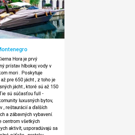
Montenegro
Čierna Hora je prvý
ý prístav hlbokej vody v
om mori . Poskytuje
až pre 650 jácht , z toho je
sných jácht , ktoré sú až 150
Tie sú súčasťou full -
komunity luxusných bytov,
 , reštaurácií a ďalších
ch a zábavných vybavení.
je centrom všetkých
kych aktivít, usporadúvajú sa