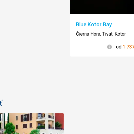
Blue Kotor Bay
Čierna Hora, Tivat, Kotor
Informácie
od
1 73
ť