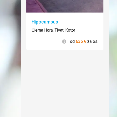
Hipocampus
Čierna Hora, Tivat, Kotor
Informácie
od
636
€
za os.