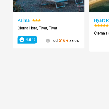
Palma
Hyatt 
Hodnotenie:
3/5
Hodnot
Čierna Hora, Tivat, Tivat
5/5
Čierna Ho
4,8
Informácie
/ 5
od
516
€
za os.
Hodnotenie