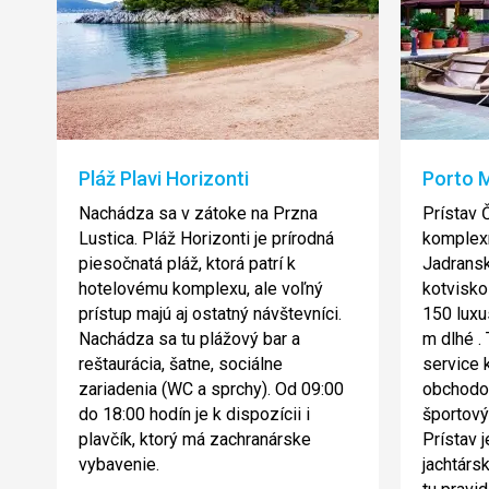
Pláž Plavi Horizonti
Porto 
Nachádza sa v zátoke na Przna
Prístav 
Lustica. Pláž Horizonti je prírodná
komplexn
piesočnatá pláž, ktorá patrí k
Jadransk
hotelovému komplexu, ale voľný
kotvisko 
prístup majú aj ostatný návštevníci.
150 luxu
Nachádza sa tu plážový bar a
m dlhé . 
reštaurácia, šatne, sociálne
service 
zariadenia (WC a sprchy). Od 09:00
obchodov
do 18:00 hodín je k dispozícii i
športový
plavčík, ktorý má zachranárske
Prístav 
vybavenie.
jachtárs