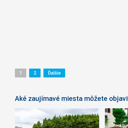
Stránka
Stránka
Stránka
1
2
Ďalšie
Aké zaujímavé miesta môžete objavi