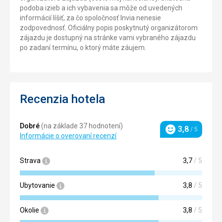
podoba izieb a ich vybavenia sa môže od uvedených
informácií líšiť, za čo spoločnosť Invia nenesie
zodpovednosť. Oficiálny popis poskytnutý organizátorom
zájazdu je dostupný na stránke vami vybraného zájazdu
po zadaní termínu, o ktorý máte záujem.
Recenzia hotela
Dobré
(na základe 37 hodnotení)
3,8
/ 5
Hodnotenie
Informácie o overovaní recenzí
Strava
3,7
/ 5
Ubytovanie
3,8
/ 5
Okolie
3,8
/ 5