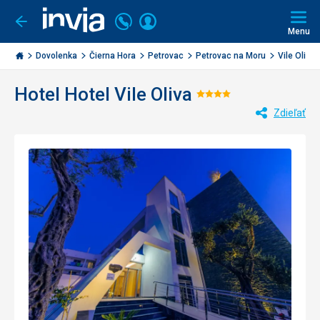
Volajte
Prihlásiť
Ísť
späť
+421
Menu
sa
2
Invia.sk
3221
Dovolenka
Čierna Hora
Petrovac
Petrovac na Moru
Vile Oliva
0477
Hotel Hotel Vile Oliva
Hodnotenie:
Zdieľať
4/5