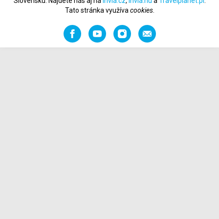
Slovensku. Nájdete nás aj na
Invia.cz
,
Invia.hu
a
Travelplanet.pl
.
Tato stránka využíva
cookies
.
Facebook
YouTube
Instagram
Odporučiť