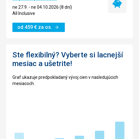
Najlacnejší
ne 27.9. - ne 04.10.2026 (8 dní)
termín
All Inclusive
od
459
€
za os.
Ste flexibilný? Vyberte si lacnejší
mesiac a ušetrite!
Graf ukazuje predpokladaný vývoj cien v nasledujúcich
mesiacoch.