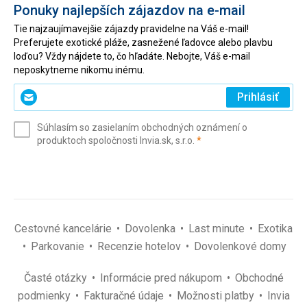
Ponuky najlepších zájazdov na e-mail
Tie najzaujímavejšie zájazdy pravidelne na Váš e-mail!
Preferujete exotické pláže, zasnežené ľadovce alebo plavbu
loďou? Vždy nájdete to, čo hľadáte. Nebojte, Váš e-mail
neposkytneme nikomu inému.
Zadajte
Prihlásiť
svoj
e-
Súhlasím so zasielaním obchodných oznámení o
mail
(povinné)
produktoch spoločnosti Invia.sk, s.r.o.
*
(povinné)
*
Cestovné kancelárie
Dovolenka
Last minute
Exotika
Parkovanie
Recenzie hotelov
Dovolenkové domy
Časté otázky
Informácie pred nákupom
Obchodné
podmienky
Fakturačné údaje
Možnosti platby
Invia