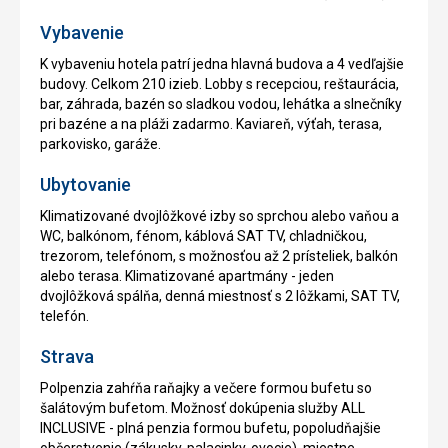
Vybavenie
K vybaveniu hotela patrí jedna hlavná budova a 4 vedľajšie
budovy. Celkom 210 izieb. Lobby s recepciou, reštaurácia,
bar, záhrada, bazén so sladkou vodou, lehátka a slnečníky
pri bazéne a na pláži zadarmo. Kaviareň, výťah, terasa,
parkovisko, garáže.
Ubytovanie
Klimatizované dvojlôžkové izby so sprchou alebo vaňou a
WC, balkónom, fénom, káblová SAT TV, chladničkou,
trezorom, telefónom, s možnosťou až 2 prísteliek, balkón
alebo terasa. Klimatizované apartmány - jeden
dvojlôžková spálňa, denná miestnosť s 2 lôžkami, SAT TV,
telefón.
Strava
Polpenzia zahŕňa raňajky a večere formou bufetu so
šalátovým bufetom. Možnosť dokúpenia služby ALL
INCLUSIVE - plná penzia formou bufetu, popoludňajšie
občerstvenie (zákusky, palacinky, ovocie), miestne