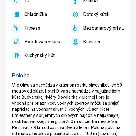
TV
Minibar
slnečníky
áno
TV
áno
Minibar,
pri
Bar
Chladnička
Detský kútik
bazéne
áno
Chladnička
áno
Detský
zadarmo,
kútik,
Lehátka
Fitness
Bezbariérový prístup
Detské
áno
Fitness
áno
Bezbariérový
a
ihrisko,
prístup
slnečníky
Hotelová reštaurácia
Kaviareň
Detský
áno
Hotelová
áno
na
Kaviareň
bazén
reštaurácia
pláži
Kuchynský kút
zadarmo
áno
Kuchynský
kút
Poloha
Vile Oliva sa nachádza v krásnom parku olivovníkov len 50
metrov od pláže. Hotel Oliva sa nachádza v najjužnejšom
kúte Budvanskej riviéry. Dovolenka v Čiernej Hore je
vhodná pre priaznivcov vodných športov, môžu sa prejsť
napríklad na vodnom skútri či vodných lyžiach. Hotel
umiestnený v príjemných olivových hájoch, v najjužnejšej
časti Budvanskej riviéry, cca 200 m od centra mestečka
Petrovac a 9 km od ostrova Sveti Stefan. Poloha pokojná,
od mora a hotelové piesčité pláže cca 100 m (cez ulicu).