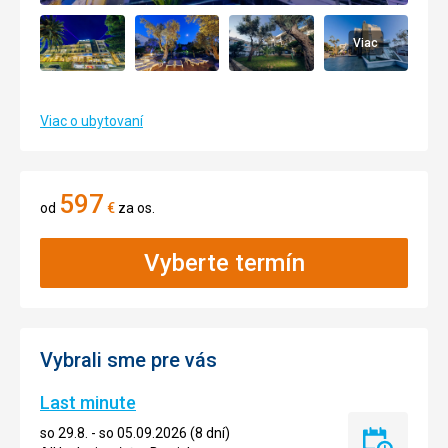
Viac
Viac o ubytovaní
597
od
€
za os.
Vyberte termín
Vybrali sme pre vás
Last minute
so 29.8. - so 05.09.2026 (8 dní)