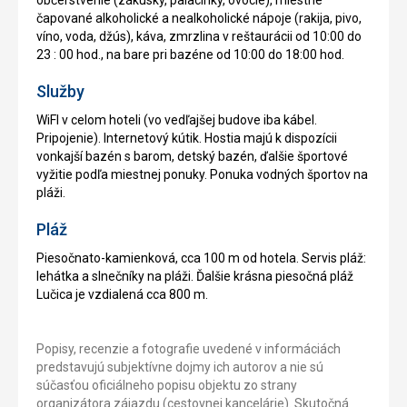
čapované alkoholické a nealkoholické nápoje (rakija, pivo,
víno, voda, džús), káva, zmrzlina v reštaurácii od 10:00 do
23 : 00 hod., na bare pri bazéne od 10:00 do 18:00 hod.
Služby
WiFI v celom hoteli (vo vedľajšej budove iba kábel.
Pripojenie). Internetový kútik. Hostia majú k dispozícii
vonkajší bazén s barom, detský bazén, ďalšie športové
vyžitie podľa miestnej ponuky. Ponuka vodných športov na
pláži.
Pláž
Piesočnato-kamienková, cca 100 m od hotela. Servis pláž:
lehátka a slnečníky na pláži. Ďalšie krásna piesočná pláž
Lučica je vzdialená cca 800 m.
Popisy, recenzie a fotografie uvedené v informáciách
predstavujú subjektívne dojmy ich autorov a nie sú
súčasťou oficiálneho popisu objektu zo strany
organizátora zájazdu (cestovnej kancelárie). Skutočná