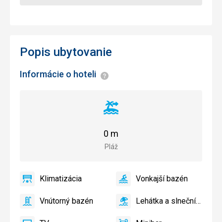
Popis ubytovanie
Informácie o hoteli
Informácie
Vzdialenosť
od
pláže
0 m
Pláž
Klimatizácia
Vonkajší bazén
áno
Klimatizácia
áno
Vonkajší
bazén
Vnútorný bazén
Lehátka a slnečníky pri bazéne zadarmo
áno
Vnútorný
áno
Lehátka
bazén
a