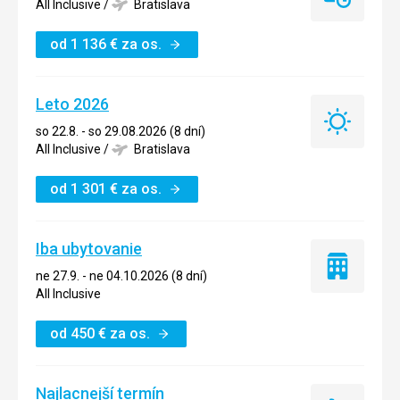
Last
All Inclusive
/
Bratislava
minute
od
1 136
€
za os.
Leto 2026
Leto
so 22.8. - so 29.08.2026 (8 dní)
2026
All Inclusive
/
Bratislava
od
1 301
€
za os.
Iba ubytovanie
Iba
ne 27.9. - ne 04.10.2026 (8 dní)
ubytovanie
All Inclusive
od
450
€
za os.
Najlacnejší termín