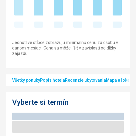
Jednotlivé stĺpce zobrazujú minimálnu cenu za osobu v
danom mesiaci. Cena sa môže líšiť v zavislosti od dĺžky
zájazdu.
Všetky ponuky
Popis hotela
Recenzie ubytovania
Mapa a lokalita
Vyberte si termín