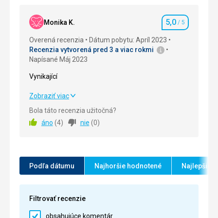
Okolie
5,0
/ 5
5,0
Monika K.
/ 5
Hodnotenie
Služby
5,0
/ 5
Overená recenzia
Dátum pobytu: Apríl 2023
Recenzia vytvorená pred 3 a viac rokmi
Cena
5,0
/ 5
Napísané Máj 2023
Vynikající
Vynikající
Zobraziť viac
Bola táto recenzia užitočná?
Strava
5,0
/ 5
áno
(
4
)
nie
(
0
)
Ubytovanie
5,0
/ 5
Okolie
5,0
/ 5
Podľa dátumu
Najhoršie hodnotené
Najlepšie 
Služby
5,0
/ 5
Cena
5,0
/ 5
Filtrovať recenzie
obsahujúce komentár