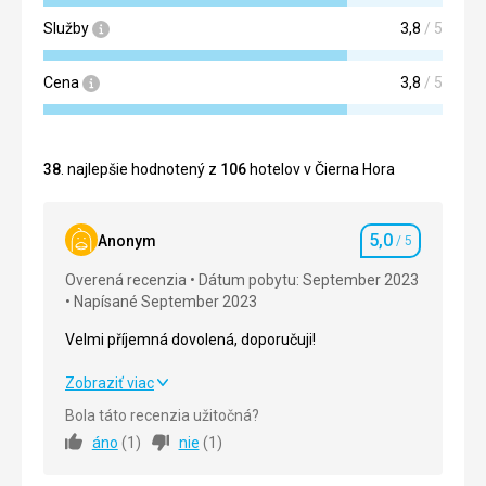
Služby
3,8
/ 5
Cena
3,8
/ 5
38
. najlepšie hodnotený z
106
hotelov v Čierna Hora
5,0
Anonym
/ 5
Hodnotenie
Overená recenzia
Dátum pobytu: September 2023
Napísané September 2023
Velmi příjemná dovolená, doporučuji!
Velmi příjemná dovolená, doporučuji!
Zobraziť viac
Bola táto recenzia užitočná?
Strava
5,0
/ 5
áno
(
1
)
nie
(
1
)
Ubytovanie
5,0
/ 5