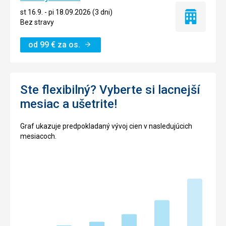
st 16.9. - pi 18.09.2026 (3 dni)
Iba
Bez stravy
ubytovanie
od
99
€
za os.
Ste flexibilný? Vyberte si lacnejší
mesiac a ušetrite!
Graf ukazuje predpokladaný vývoj cien v nasledujúcich
mesiacoch.