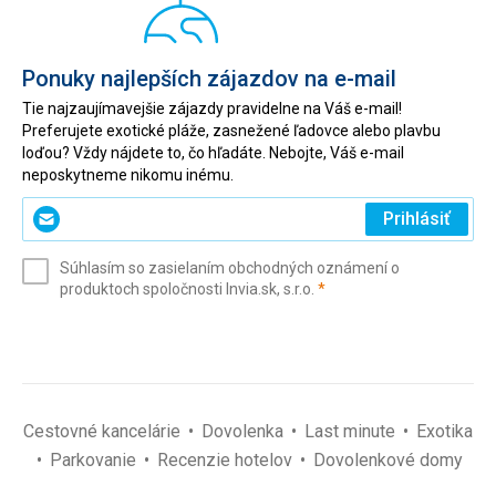
Ponuky najlepších zájazdov na e-mail
Tie najzaujímavejšie zájazdy pravidelne na Váš e-mail!
Preferujete exotické pláže, zasnežené ľadovce alebo plavbu
loďou? Vždy nájdete to, čo hľadáte. Nebojte, Váš e-mail
neposkytneme nikomu inému.
Zadajte
Prihlásiť
svoj
e-
Súhlasím so zasielaním obchodných oznámení o
mail
(povinné)
produktoch spoločnosti Invia.sk, s.r.o.
*
(povinné)
*
Cestovné kancelárie
Dovolenka
Last minute
Exotika
Parkovanie
Recenzie hotelov
Dovolenkové domy