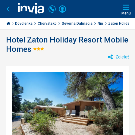
Volajte
Prihlásiť
Ísť
späť
+421
Menu
sa
2
Invia.sk
3221
Dovolenka
Chorvátsko
Severná Dalmácia
Nin
Zaton Holiday Re
0477
Hotel Zaton Holiday Resort Mobile
Homes
Hodnotenie:
Zdieľať
3/5