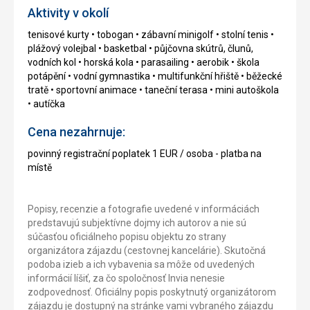
Aktivity v okolí
tenisové kurty • tobogan • zábavní minigolf • stolní tenis •
plážový volejbal • basketbal • půjčovna skútrů, člunů,
vodních kol • horská kola • parasailing • aerobik • škola
potápění • vodní gymnastika • multifunkční hřiště • běžecké
tratě • sportovní animace • taneční terasa • mini autoškola
• autíčka
Cena nezahrnuje:
povinný registrační poplatek 1 EUR / osoba - platba na
místě
Popisy, recenzie a fotografie uvedené v informáciách
predstavujú subjektívne dojmy ich autorov a nie sú
súčasťou oficiálneho popisu objektu zo strany
organizátora zájazdu (cestovnej kancelárie). Skutočná
podoba izieb a ich vybavenia sa môže od uvedených
informácií líšiť, za čo spoločnosť Invia nenesie
zodpovednosť. Oficiálny popis poskytnutý organizátorom
zájazdu je dostupný na stránke vami vybraného zájazdu