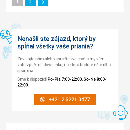
Ďalšie
Stránka
Stránka
1
2
Personál vstřícný a ochotný pomoct
Stránka
Okolie
5,0
/ 5
Táto recenzia bola preložená automaticky pomocou
Služby
5,0
/ 5
Google Translate
Cena
5,0
/ 5
Nenašli ste zájazd, ktorý by
spĺňal všetky vaše priania?
Zavolajte nám alebo spusťte live chat a my vám
zabezpečíme dovolenku, na ktorú budete ešte dlho
spomínať.
Sme k dispozícii
Po-Pia 7:00-22:00, So-Ne 8:00-
22:00
.
+421 2 3221 0477