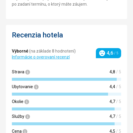
po zadaní termínu, o ktorý máte záujem.
Recenzia hotela
Výborné
(na základe 8 hodnotení)
4,6
/ 5
Hodnotenie
Informácie o overovaní recenzí
Strava
4,8
/ 5
Ubytovanie
4,4
/ 5
Okolie
4,7
/ 5
Služby
4,7
/ 5
Cena
4,5
/ 5