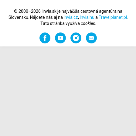
© 2000–2026. Invia.sk je najväčšia cestovná agentúra na
Slovensku. Nájdete nás aj na
Invia.cz
,
Invia.hu
a
Travelplanet.pl
.
Tato stránka využíva
cookies
.
Facebook
YouTube
Instagram
Odporučiť