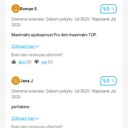
5,0
Roman S.
/ 5
Hodnotenie
Overená recenzia
Dátum pobytu: Júl 2025
Napísané Júl
2025
Maximalni spokojenost.Pro deti maximalni TOP..
Maximalni spokojenost.Pro deti maximalni TOP..
Zobraziť viac
Bola táto recenzia užitočná?
Strava
5,0
/ 5
áno
(
0
)
nie
(
0
)
Ubytovanie
5,0
/ 5
5,0
Okolie
5,0
/ 5
Jana J.
/ 5
Hodnotenie
Overená recenzia
Dátum pobytu: Júl 2025
Napísané Júl
Služby
5,0
/ 5
2025
Cena
5,0
/ 5
perfektne
perfektne
Zobraziť viac
Pláž
Plaze jakou kdo chce.Velke kemeny,male oblazky,pisek a k
Bola táto recenzia užitočná?