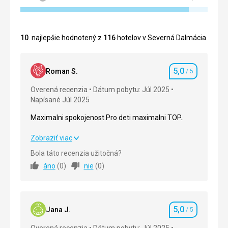
10
. najlepšie hodnotený z
116
hotelov v Severná Dalmácia
5,0
Roman S.
/ 5
Hodnotenie
Overená recenzia
Dátum pobytu: Júl 2025
Napísané Júl 2025
Maximalni spokojenost.Pro deti maximalni TOP..
Maximalni spokojenost.Pro deti maximalni TOP..
Zobraziť viac
Bola táto recenzia užitočná?
Strava
5,0
/ 5
áno
(
0
)
nie
(
0
)
Ubytovanie
5,0
/ 5
Okolie
5,0
/ 5
5,0
Jana J.
/ 5
Hodnotenie
Služby
5,0
/ 5