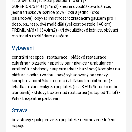
resp. dvě děti (velikost postele 140 cm ) •
SUPERIOR/5+1+1(34m2) - jedna dvoulůžková ložnice,
jedna třílůžková ložnice (dvě lůžka a jedno lůžko
palandové), obývací místnost rozkládacím gaučem pro 1
dosp. os., resp. dvě malé děti (velikost postele 140 cm) •
PREMIUM/6+1 (34,4m2) - tři dvoulůžkové ložnice, obývací
místnost s rozkládam gaučem
Vybavení
centrální recepce • restaurace • plážové restaurace •
cukrárna • pizzerie • aperitiv bar • pivnice • ambulance •
amfiteátr • obchody • supermarket • bazénový komplex na
pláži se sladkou vodou • nově vybudovaný bazénový
komplex v horní části resortu (v blízkosti mobil home) •
lehátka a slunečníky za poplatek (cca 3 EUR/lehátko nebo
slunečník) • klidový bazén nad restaurací (vstup od 12 let) •
WiFi • bezplatné parkování
Strava
bez stravy • polopenze za příplatek • neomezené točené
nápoje