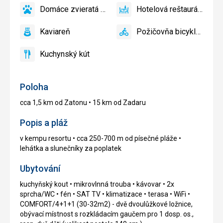
Domáce zvieratá povolené
Hotelová reštaurácia
áno
Domáce
áno
Hotelová
zvieratá
reštaurácia
Kaviareň
Požičovňa bicyklov
povolené
áno
Kaviareň
áno
Požičovňa
bicyklov
Kuchynský kút
áno
Kuchynský
kút
Poloha
cca 1,5 km od Zatonu • 15 km od Zadaru
Popis a pláž
v kempu resortu • cca 250-700 m od písečné pláže •
lehátka a slunečníky za poplatek
Ubytování
kuchyňský kout • mikrovlnná trouba • kávovar • 2x
sprcha/WC • fén • SAT TV • klimatizace • terasa • WiFi •
COMFORT/4+1+1 (30-32m2) - dvě dvoulůžkové ložnice,
obývací místnost s rozkládacím gaučem pro 1 dosp. os.,